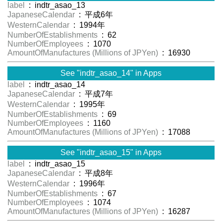
label
: indtr_asao_13
JapaneseCalendar
: 平成6年
WesternCalendar
: 1994年
NumberOfEstablishments
: 62
NumberOfEmployees
: 1070
AmountOfManufactures (Millions of JPYen)
: 16930
See "indtr_asao_14" in Apps
label
: indtr_asao_14
JapaneseCalendar
: 平成7年
WesternCalendar
: 1995年
NumberOfEstablishments
: 69
NumberOfEmployees
: 1160
AmountOfManufactures (Millions of JPYen)
: 17088
See "indtr_asao_15" in Apps
label
: indtr_asao_15
JapaneseCalendar
: 平成8年
WesternCalendar
: 1996年
NumberOfEstablishments
: 67
NumberOfEmployees
: 1074
AmountOfManufactures (Millions of JPYen)
: 16287