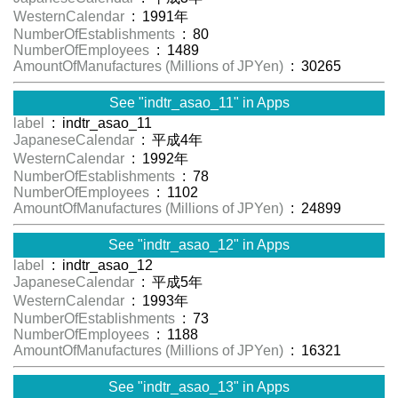
WesternCalendar
: 1991年
NumberOfEstablishments
: 80
NumberOfEmployees
: 1489
AmountOfManufactures (Millions of JPYen)
: 30265
See "indtr_asao_11" in Apps
label
: indtr_asao_11
JapaneseCalendar
: 平成4年
WesternCalendar
: 1992年
NumberOfEstablishments
: 78
NumberOfEmployees
: 1102
AmountOfManufactures (Millions of JPYen)
: 24899
See "indtr_asao_12" in Apps
label
: indtr_asao_12
JapaneseCalendar
: 平成5年
WesternCalendar
: 1993年
NumberOfEstablishments
: 73
NumberOfEmployees
: 1188
AmountOfManufactures (Millions of JPYen)
: 16321
See "indtr_asao_13" in Apps