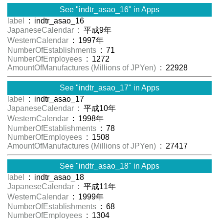
See "indtr_asao_16" in Apps
label
: indtr_asao_16
JapaneseCalendar
: 平成9年
WesternCalendar
: 1997年
NumberOfEstablishments
: 71
NumberOfEmployees
: 1272
AmountOfManufactures (Millions of JPYen)
: 22928
See "indtr_asao_17" in Apps
label
: indtr_asao_17
JapaneseCalendar
: 平成10年
WesternCalendar
: 1998年
NumberOfEstablishments
: 78
NumberOfEmployees
: 1508
AmountOfManufactures (Millions of JPYen)
: 27417
See "indtr_asao_18" in Apps
label
: indtr_asao_18
JapaneseCalendar
: 平成11年
WesternCalendar
: 1999年
NumberOfEstablishments
: 68
NumberOfEmployees
: 1304