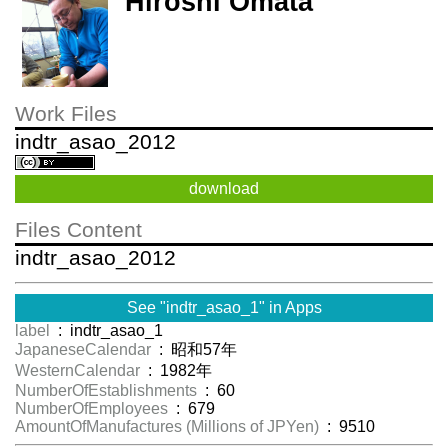
Hiroshi Omata
Work Files
indtr_asao_2012
download
Files Content
indtr_asao_2012
See "indtr_asao_1" in Apps
label
: indtr_asao_1
JapaneseCalendar
: 昭和57年
WesternCalendar
: 1982年
NumberOfEstablishments
: 60
NumberOfEmployees
: 679
AmountOfManufactures (Millions of JPYen)
: 9510