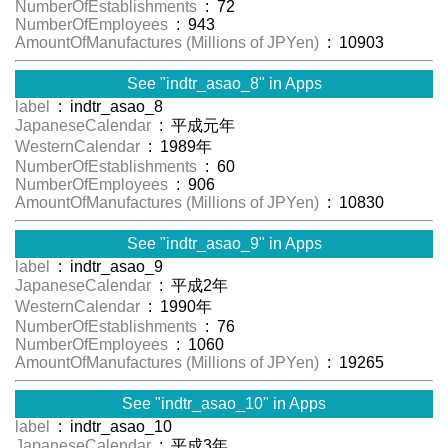
NumberOfEstablishments
: 72
NumberOfEmployees
: 943
AmountOfManufactures (Millions of JPYen)
: 10903
See "indtr_asao_8" in Apps
label
: indtr_asao_8
JapaneseCalendar
: 平成元年
WesternCalendar
: 1989年
NumberOfEstablishments
: 60
NumberOfEmployees
: 906
AmountOfManufactures (Millions of JPYen)
: 10830
See "indtr_asao_9" in Apps
label
: indtr_asao_9
JapaneseCalendar
: 平成2年
WesternCalendar
: 1990年
NumberOfEstablishments
: 76
NumberOfEmployees
: 1060
AmountOfManufactures (Millions of JPYen)
: 19265
See "indtr_asao_10" in Apps
label
: indtr_asao_10
JapaneseCalendar
: 平成3年