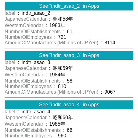
See "indtr_asao_2" in Apps
label
: indtr_asao_2
JapaneseCalendar
: 昭和58年
WesternCalendar
: 1983年
NumberOfEstablishments
: 61
NumberOfEmployees
: 721
AmountOfManufactures (Millions of JPYen)
: 8114
See "indtr_asao_3" in Apps
label
: indtr_asao_3
JapaneseCalendar
: 昭和59年
WesternCalendar
: 1984年
NumberOfEstablishments
: 58
NumberOfEmployees
: 810
AmountOfManufactures (Millions of JPYen)
: 9067
See "indtr_asao_4" in Apps
label
: indtr_asao_4
JapaneseCalendar
: 昭和60年
WesternCalendar
: 1985年
NumberOfEstablishments
: 66
NumberOfEmployees
: 960