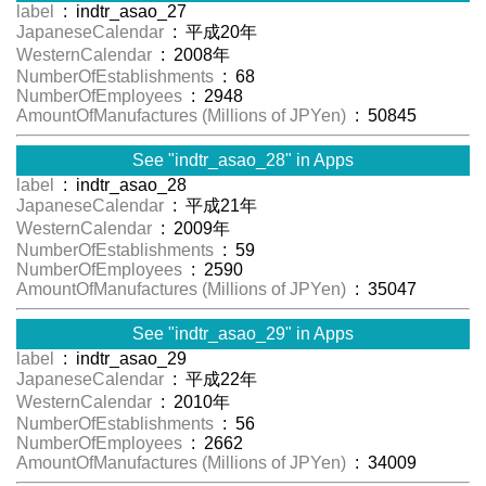
label
: indtr_asao_27
JapaneseCalendar
: 平成20年
WesternCalendar
: 2008年
NumberOfEstablishments
: 68
NumberOfEmployees
: 2948
AmountOfManufactures (Millions of JPYen)
: 50845
See "indtr_asao_28" in Apps
label
: indtr_asao_28
JapaneseCalendar
: 平成21年
WesternCalendar
: 2009年
NumberOfEstablishments
: 59
NumberOfEmployees
: 2590
AmountOfManufactures (Millions of JPYen)
: 35047
See "indtr_asao_29" in Apps
label
: indtr_asao_29
JapaneseCalendar
: 平成22年
WesternCalendar
: 2010年
NumberOfEstablishments
: 56
NumberOfEmployees
: 2662
AmountOfManufactures (Millions of JPYen)
: 34009