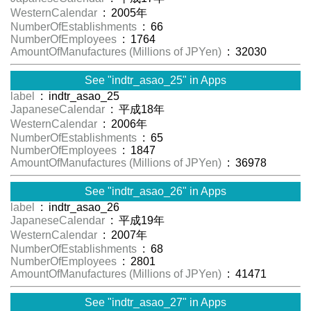
WesternCalendar
: 2005年
NumberOfEstablishments
: 66
NumberOfEmployees
: 1764
AmountOfManufactures (Millions of JPYen)
: 32030
See "indtr_asao_25" in Apps
label
: indtr_asao_25
JapaneseCalendar
: 平成18年
WesternCalendar
: 2006年
NumberOfEstablishments
: 65
NumberOfEmployees
: 1847
AmountOfManufactures (Millions of JPYen)
: 36978
See "indtr_asao_26" in Apps
label
: indtr_asao_26
JapaneseCalendar
: 平成19年
WesternCalendar
: 2007年
NumberOfEstablishments
: 68
NumberOfEmployees
: 2801
AmountOfManufactures (Millions of JPYen)
: 41471
See "indtr_asao_27" in Apps