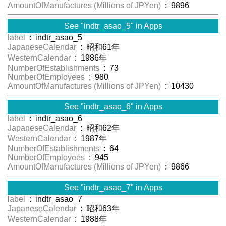
AmountOfManufactures (Millions of JPYen)
: 9896
See "indtr_asao_5" in Apps
label
: indtr_asao_5
JapaneseCalendar
: 昭和61年
WesternCalendar
: 1986年
NumberOfEstablishments
: 73
NumberOfEmployees
: 980
AmountOfManufactures (Millions of JPYen)
: 10430
See "indtr_asao_6" in Apps
label
: indtr_asao_6
JapaneseCalendar
: 昭和62年
WesternCalendar
: 1987年
NumberOfEstablishments
: 64
NumberOfEmployees
: 945
AmountOfManufactures (Millions of JPYen)
: 9866
See "indtr_asao_7" in Apps
label
: indtr_asao_7
JapaneseCalendar
: 昭和63年
WesternCalendar
: 1988年