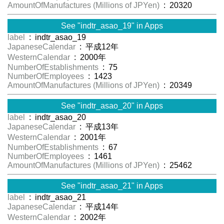
AmountOfManufactures (Millions of JPYen)
: 20320
See "indtr_asao_19" in Apps
label
: indtr_asao_19
JapaneseCalendar
: 平成12年
WesternCalendar
: 2000年
NumberOfEstablishments
: 75
NumberOfEmployees
: 1423
AmountOfManufactures (Millions of JPYen)
: 20349
See "indtr_asao_20" in Apps
label
: indtr_asao_20
JapaneseCalendar
: 平成13年
WesternCalendar
: 2001年
NumberOfEstablishments
: 67
NumberOfEmployees
: 1461
AmountOfManufactures (Millions of JPYen)
: 25462
See "indtr_asao_21" in Apps
label
: indtr_asao_21
JapaneseCalendar
: 平成14年
WesternCalendar
: 2002年