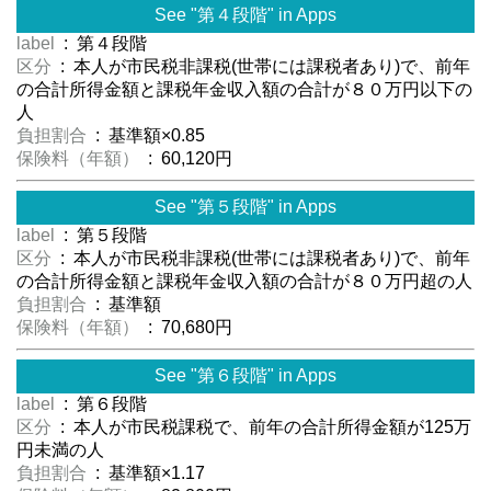
See "第４段階" in Apps
label
: 第４段階
区分
: 本人が市民税非課税(世帯には課税者あり)で、前年
の合計所得金額と課税年金収入額の合計が８０万円以下の
人
負担割合
: 基準額×0.85
保険料（年額）
: 60,120円
See "第５段階" in Apps
label
: 第５段階
区分
: 本人が市民税非課税(世帯には課税者あり)で、前年
の合計所得金額と課税年金収入額の合計が８０万円超の人
負担割合
: 基準額
保険料（年額）
: 70,680円
See "第６段階" in Apps
label
: 第６段階
区分
: 本人が市民税課税で、前年の合計所得金額が125万
円未満の人
負担割合
: 基準額×1.17