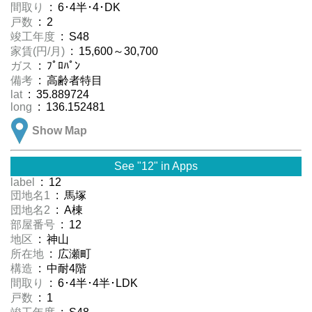
間取り
: 6･4半･4･DK
戸数
: 2
竣工年度
: S48
家賃(円/月)
: 15,600～30,700
ガス
: ﾌﾟﾛﾊﾟﾝ
備考
: 高齢者特目
lat
: 35.889724
long
: 136.152481
Show Map
See "12" in Apps
label
: 12
団地名1
: 馬塚
団地名2
: A棟
部屋番号
: 12
地区
: 神山
所在地
: 広瀬町
構造
: 中耐4階
間取り
: 6･4半･4半･LDK
戸数
: 1