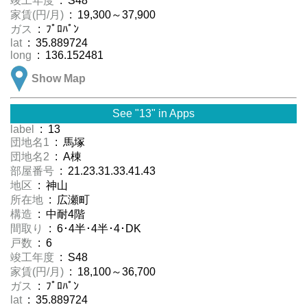
竣工年度
: S48
家賃(円/月)
: 19,300～37,900
ガス
: ﾌﾟﾛﾊﾟﾝ
lat
: 35.889724
long
: 136.152481
Show Map
See "13" in Apps
label
: 13
団地名1
: 馬塚
団地名2
: A棟
部屋番号
: 21.23.31.33.41.43
地区
: 神山
所在地
: 広瀬町
構造
: 中耐4階
間取り
: 6･4半･4半･4･DK
戸数
: 6
竣工年度
: S48
家賃(円/月)
: 18,100～36,700
ガス
: ﾌﾟﾛﾊﾟﾝ
lat
: 35.889724