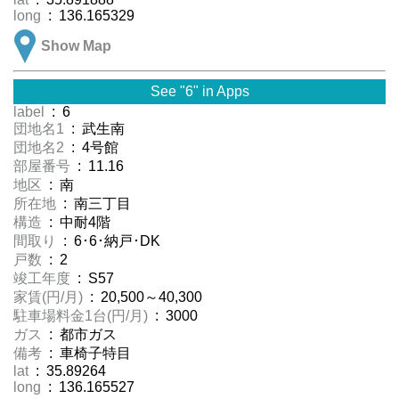
long
: 136.165329
Show Map
See "6" in Apps
label
: 6
団地名1
: 武生南
団地名2
: 4号館
部屋番号
: 11.16
地区
: 南
所在地
: 南三丁目
構造
: 中耐4階
間取り
: 6･6･納戸･DK
戸数
: 2
竣工年度
: S57
家賃(円/月)
: 20,500～40,300
駐車場料金1台(円/月)
: 3000
ガス
: 都市ガス
備考
: 車椅子特目
lat
: 35.89264
long
: 136.165527