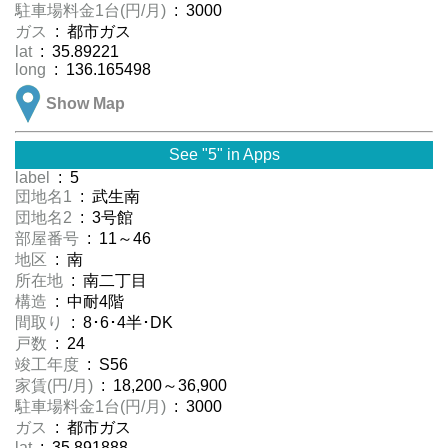
駐車場料金1台(円/月)
: 3000
ガス
: 都市ガス
lat
: 35.89221
long
: 136.165498
Show Map
See "5" in Apps
label
: 5
団地名1
: 武生南
団地名2
: 3号館
部屋番号
: 11～46
地区
: 南
所在地
: 南二丁目
構造
: 中耐4階
間取り
: 8･6･4半･DK
戸数
: 24
竣工年度
: S56
家賃(円/月)
: 18,200～36,900
駐車場料金1台(円/月)
: 3000
ガス
: 都市ガス
lat
: 35.891888