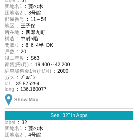
label
: 31
団地名1
: 藤の木
団地名2
: 3号館
部屋番号
: 11～54
地区
: 王子保
所在地
: 四郎丸町
構造
: 中耐5階
間取り
: 6･6･4半･DK
戸数
: 20
竣工年度
: S63
家賃(円/月)
: 19,400～42,200
駐車場料金1台(円/月)
: 2000
ガス
: ﾌﾟﾛﾊﾟﾝ
lat
: 35.875294
long
: 136.160077
Show Map
See "32" in Apps
label
: 32
団地名1
: 藤の木
団地名2
: 4号館