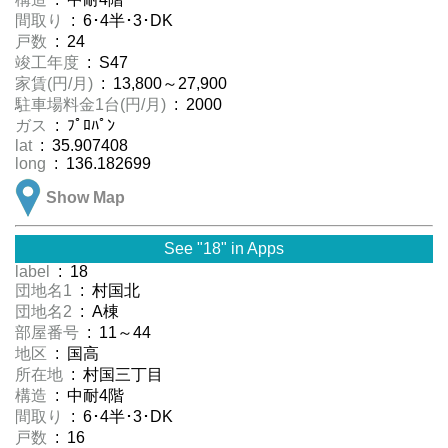
間取り
: 6･4半･3･DK
戸数
: 24
竣工年度
: S47
家賃(円/月)
: 13,800～27,900
駐車場料金1台(円/月)
: 2000
ガス
: ﾌﾟﾛﾊﾟﾝ
lat
: 35.907408
long
: 136.182699
Show Map
See "18" in Apps
label
: 18
団地名1
: 村国北
団地名2
: A棟
部屋番号
: 11～44
地区
: 国高
所在地
: 村国三丁目
構造
: 中耐4階
間取り
: 6･4半･3･DK
戸数
: 16