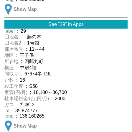
Show Map
See "29" in Apps
label
: 29
団地名1
: 藤の木
団地名2
: 1号館
部屋番号
: 11～44
地区
: 王子保
所在地
: 四郎丸町
構造
: 中耐4階
間取り
: 6･6･4半･DK
戸数
: 16
竣工年度
: S58
家賃(円/月)
: 18,100～36,700
駐車場料金1台(円/月)
: 2000
ガス
: ﾌﾟﾛﾊﾟﾝ
lat
: 35.874777
long
: 136.160265
Show Map