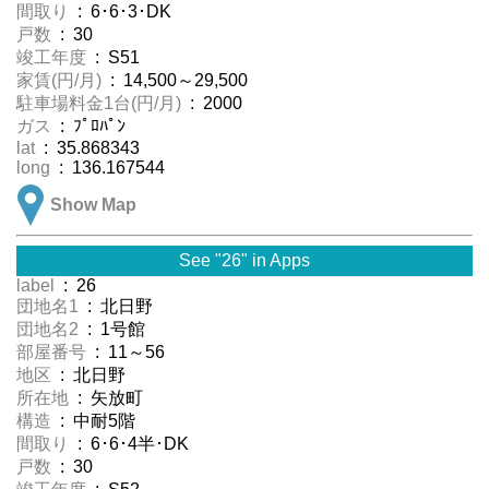
間取り
: 6･6･3･DK
戸数
: 30
竣工年度
: S51
家賃(円/月)
: 14,500～29,500
駐車場料金1台(円/月)
: 2000
ガス
: ﾌﾟﾛﾊﾟﾝ
lat
: 35.868343
long
: 136.167544
Show Map
See "26" in Apps
label
: 26
団地名1
: 北日野
団地名2
: 1号館
部屋番号
: 11～56
地区
: 北日野
所在地
: 矢放町
構造
: 中耐5階
間取り
: 6･6･4半･DK
戸数
: 30