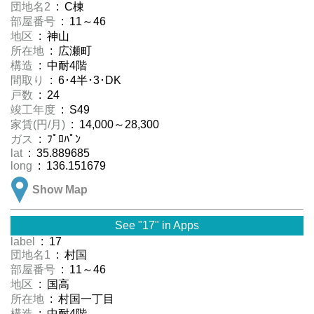
団地名2
: C棟
部屋番号
: 11～46
地区
: 神山
所在地
: 広瀬町
構造
: 中耐4階
間取り
: 6･4半･3･DK
戸数
: 24
竣工年度
: S49
家賃(円/月)
: 14,000～28,300
ガス
: ﾌﾟﾛﾊﾟﾝ
lat
: 35.889685
long
: 136.151679
Show Map
See "17" in Apps
label
: 17
団地名1
: 村国
部屋番号
: 11～46
地区
: 国高
所在地
: 村国一丁目
構造
: 中耐4階