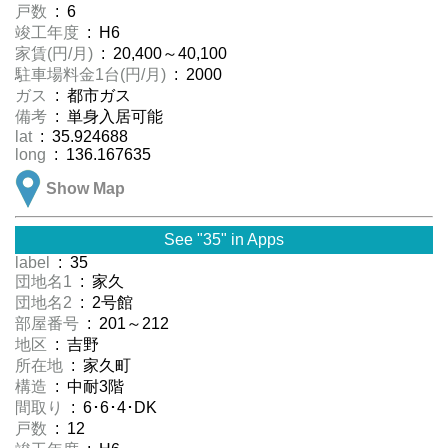
戸数
: 6
竣工年度
: H6
家賃(円/月)
: 20,400～40,100
駐車場料金1台(円/月)
: 2000
ガス
: 都市ガス
備考
: 単身入居可能
lat
: 35.924688
long
: 136.167635
Show Map
See "35" in Apps
label
: 35
団地名1
: 家久
団地名2
: 2号館
部屋番号
: 201～212
地区
: 吉野
所在地
: 家久町
構造
: 中耐3階
間取り
: 6･6･4･DK
戸数
: 12