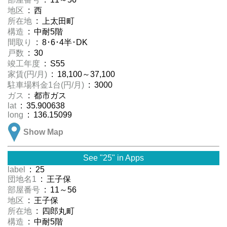
地区
: 西
所在地
: 上太田町
構造
: 中耐5階
間取り
: 8･6･4半･DK
戸数
: 30
竣工年度
: S55
家賃(円/月)
: 18,100～37,100
駐車場料金1台(円/月)
: 3000
ガス
: 都市ガス
lat
: 35.900638
long
: 136.15099
Show Map
See "25" in Apps
label
: 25
団地名1
: 王子保
部屋番号
: 11～56
地区
: 王子保
所在地
: 四郎丸町
構造
: 中耐5階