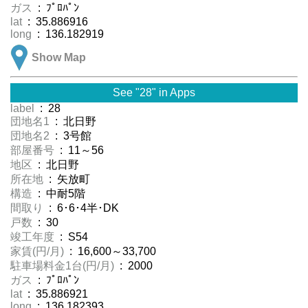
ガス
: ﾌﾟﾛﾊﾟﾝ
lat
: 35.886916
long
: 136.182919
Show Map
See "28" in Apps
label
: 28
団地名1
: 北日野
団地名2
: 3号館
部屋番号
: 11～56
地区
: 北日野
所在地
: 矢放町
構造
: 中耐5階
間取り
: 6･6･4半･DK
戸数
: 30
竣工年度
: S54
家賃(円/月)
: 16,600～33,700
駐車場料金1台(円/月)
: 2000
ガス
: ﾌﾟﾛﾊﾟﾝ
lat
: 35.886921
long
: 136.182393