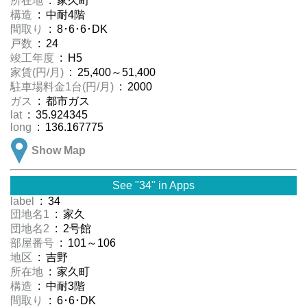
所在地
: 家久町
構造
: 中耐4階
間取り
: 8･6･6･DK
戸数
: 24
竣工年度
: H5
家賃(円/月)
: 25,400～51,400
駐車場料金1台(円/月)
: 2000
ガス
: 都市ガス
lat
: 35.924345
long
: 136.167775
Show Map
See "34" in Apps
label
: 34
団地名1
: 家久
団地名2
: 2号館
部屋番号
: 101～106
地区
: 吉野
所在地
: 家久町
構造
: 中耐3階
間取り
: 6･6･DK