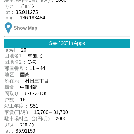
駐車場料金1台(円/月)
: 2000
ガス
: ﾌﾟﾛﾊﾟﾝ
lat
: 35.911275
long
: 136.183484
Show Map
See "20" in Apps
label
: 20
団地名1
: 村国北
団地名2
: C棟
部屋番号
: 11～44
地区
: 国高
所在地
: 村国三丁目
構造
: 中耐4階
間取り
: 6･6･3･DK
戸数
: 16
竣工年度
: S51
家賃(円/月)
: 15,700～31,700
駐車場料金1台(円/月)
: 2000
ガス
: ﾌﾟﾛﾊﾟﾝ
lat
: 35.91159