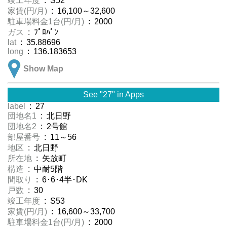
竣工年度
: S52
家賃(円/月)
: 16,100～32,600
駐車場料金1台(円/月)
: 2000
ガス
: ﾌﾟﾛﾊﾟﾝ
lat
: 35.88696
long
: 136.183653
Show Map
See "27" in Apps
label
: 27
団地名1
: 北日野
団地名2
: 2号館
部屋番号
: 11～56
地区
: 北日野
所在地
: 矢放町
構造
: 中耐5階
間取り
: 6･6･4半･DK
戸数
: 30
竣工年度
: S53
家賃(円/月)
: 16,600～33,700
駐車場料金1台(円/月)
: 2000