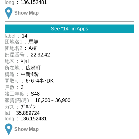
long
: 136.152481
Show Map
See "14" in Apps
label
: 14
団地名1
: 馬塚
団地名2
: A棟
部屋番号
: 22.32.42
地区
: 神山
所在地
: 広瀬町
構造
: 中耐4階
間取り
: 6･6･4半･DK
戸数
: 3
竣工年度
: S48
家賃(円/月)
: 18,200～36,900
ガス
: ﾌﾟﾛﾊﾟﾝ
lat
: 35.889724
long
: 136.152481
Show Map