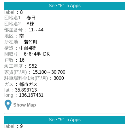
See "8" in Apps
label
: 8
団地名1
: 春日
団地名2
: A棟
部屋番号
: 11～44
地区
: 南
所在地
: 若竹町
構造
: 中耐4階
間取り
: 6･6･4半･DK
戸数
: 16
竣工年度
: S52
家賃(円/月)
: 15,100～30,700
駐車場料金1台(円/月)
: 3000
ガス
: 都市ガス
lat
: 35.893713
long
: 136.167431
Show Map
See "9" in Apps
label
: 9