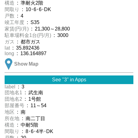
構造
: 準耐火2階
間取り
: 10･6･6･DK
戸数
: 4
竣工年度
: S35
家賃(円/月)
: 21,300～28,800
駐車場料金1台(円/月)
: 3000
ガス
: 都市ガス
lat
: 35.892436
long
: 136.164897
Show Map
See "3" in Apps
label
: 3
団地名1
: 武生南
団地名2
: 1号館
部屋番号
: 11～54
地区
: 南
所在地
: 南二丁目
構造
: 中耐5階
間取り
: 8･6･4半･DK
戸数
: 20