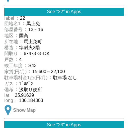
See "22" in Apps
label
: 22
団地名1
: 馬上免
部屋番号
: 13～16
地区
: 国高
所在地
: 馬上免町
構造
: 準耐火2階
間取り
: 6･4･3･3･DK
戸数
: 4
竣工年度
: S43
家賃(円/月)
: 15,600～22,100
駐車場料金1台(円/月)
: 駐車場 なし
ガス
: ﾌﾟﾛﾊﾟﾝ
備考
: 汲取り便所
lat
: 35.91629
long
: 136.184303
Show Map
See "23" in Apps