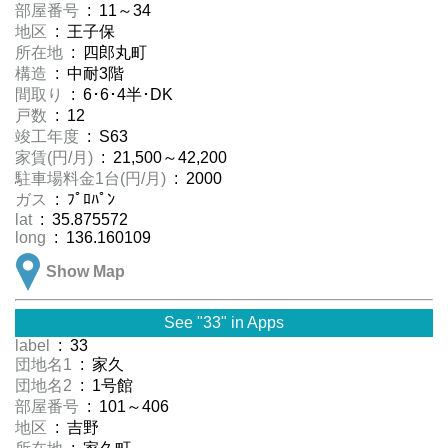
部屋番号
: 11～34
地区
: 王子保
所在地
: 四郎丸町
構造
: 中耐3階
間取り
: 6･6･4半･DK
戸数
: 12
竣工年度
: S63
家賃(円/月)
: 21,500～42,200
駐車場料金1台(円/月)
: 2000
ガス
: ﾌﾟﾛﾊﾟﾝ
lat
: 35.875572
long
: 136.160109
Show Map
See "33" in Apps
label
: 33
団地名1
: 家久
団地名2
: 1号館
部屋番号
: 101～406
地区
: 吉野