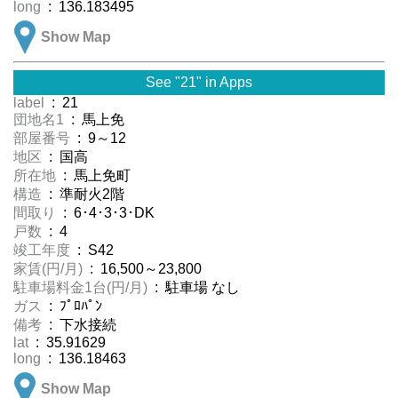
long
: 136.183495
Show Map
See "21" in Apps
label
: 21
団地名1
: 馬上免
部屋番号
: 9～12
地区
: 国高
所在地
: 馬上免町
構造
: 準耐火2階
間取り
: 6･4･3･3･DK
戸数
: 4
竣工年度
: S42
家賃(円/月)
: 16,500～23,800
駐車場料金1台(円/月)
: 駐車場 なし
ガス
: ﾌﾟﾛﾊﾟﾝ
備考
: 下水接続
lat
: 35.91629
long
: 136.18463
Show Map