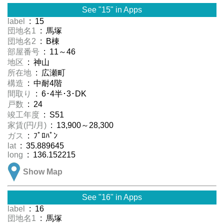
See "15" in Apps
label
: 15
団地名1
: 馬塚
団地名2
: B棟
部屋番号
: 11～46
地区
: 神山
所在地
: 広瀬町
構造
: 中耐4階
間取り
: 6･4半･3･DK
戸数
: 24
竣工年度
: S51
家賃(円/月)
: 13,900～28,300
ガス
: ﾌﾟﾛﾊﾟﾝ
lat
: 35.889645
long
: 136.152215
Show Map
See "16" in Apps
label
: 16
団地名1
: 馬塚