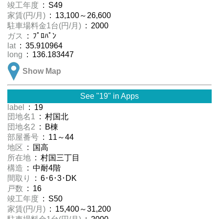
竣工年度
: S49
家賃(円/月)
: 13,100～26,600
駐車場料金1台(円/月)
: 2000
ガス
: ﾌﾟﾛﾊﾟﾝ
lat
: 35.910964
long
: 136.183447
Show Map
See "19" in Apps
label
: 19
団地名1
: 村国北
団地名2
: B棟
部屋番号
: 11～44
地区
: 国高
所在地
: 村国三丁目
構造
: 中耐4階
間取り
: 6･6･3･DK
戸数
: 16
竣工年度
: S50
家賃(円/月)
: 15,400～31,200