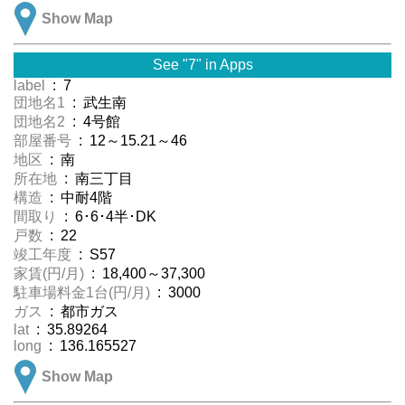
Show Map
See "7" in Apps
label
: 7
団地名1
: 武生南
団地名2
: 4号館
部屋番号
: 12～15.21～46
地区
: 南
所在地
: 南三丁目
構造
: 中耐4階
間取り
: 6･6･4半･DK
戸数
: 22
竣工年度
: S57
家賃(円/月)
: 18,400～37,300
駐車場料金1台(円/月)
: 3000
ガス
: 都市ガス
lat
: 35.89264
long
: 136.165527
Show Map