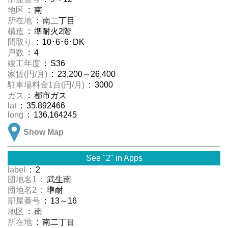
地区
: 南
所在地
: 南二丁目
構造
: 準耐火2階
間取り
: 10･6･6･DK
戸数
: 4
竣工年度
: S36
家賃(円/月)
: 23,200～26,400
駐車場料金1台(円/月)
: 3000
ガス
: 都市ガス
lat
: 35.892466
long
: 136.164245
Show Map
See "2" in Apps
label
: 2
団地名1
: 武生南
団地名2
: 準耐
部屋番号
: 13～16
地区
: 南
所在地
: 南二丁目