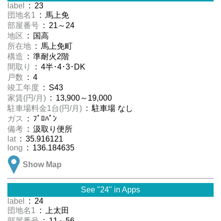
label
: 23
団地名1
: 馬上免
部屋番号
: 21～24
地区
: 国高
所在地
: 馬上免町
構造
: 準耐火2階
間取り
: 4半･4･3･DK
戸数
: 4
竣工年度
: S43
家賃(円/月)
: 13,900～19,000
駐車場料金1台(円/月)
: 駐車場 なし
ガス
: ﾌﾟﾛﾊﾟﾝ
備考
: 汲取り便所
lat
: 35.916121
long
: 136.184635
Show Map
See "24" in Apps
label
: 24
団地名1
: 上太田
部屋番号
: 11～56