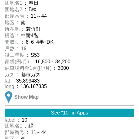
団地名1
: 春日
団地名2
: B棟
部屋番号
: 11～44
地区
: 南
所在地
: 若竹町
構造
: 中耐4階
間取り
: 6･6･4半･DK
戸数
: 16
竣工年度
: S53
家賃(円/月)
: 16,800～34,200
駐車場料金1台(円/月)
: 3000
ガス
: 都市ガス
lat
: 35.893483
long
: 136.167335
Show Map
See "10" in Apps
label
: 10
団地名1
: 緑
部屋番号
: 11～44
地区
: 西