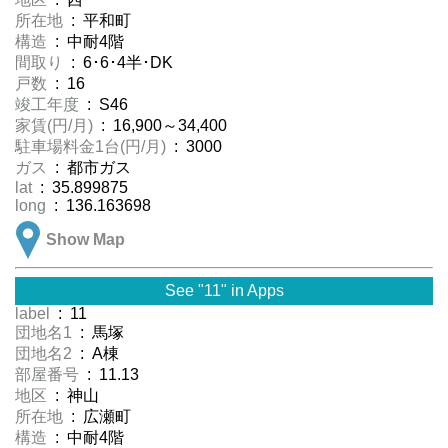
所在地
: 平和町
構造
: 中耐4階
間取り
: 6･6･4半･DK
戸数
: 16
竣工年度
: S46
家賃(円/月)
: 16,900～34,400
駐車場料金1台(円/月)
: 3000
ガス
: 都市ガス
lat
: 35.899875
long
: 136.163698
Show Map
See "11" in Apps
label
: 11
団地名1
: 馬塚
団地名2
: A棟
部屋番号
: 11.13
地区
: 神山
所在地
: 広瀬町
構造
: 中耐4階