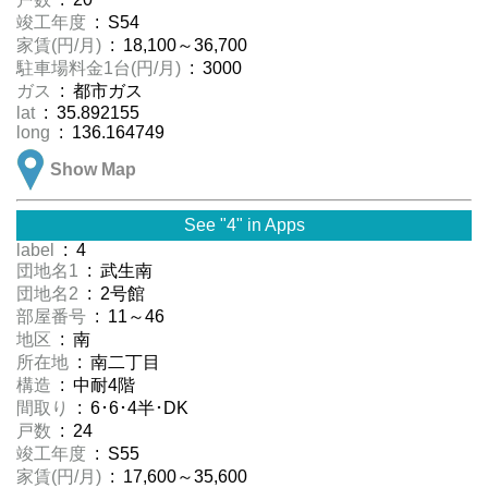
竣工年度
: S54
家賃(円/月)
: 18,100～36,700
駐車場料金1台(円/月)
: 3000
ガス
: 都市ガス
lat
: 35.892155
long
: 136.164749
Show Map
See "4" in Apps
label
: 4
団地名1
: 武生南
団地名2
: 2号館
部屋番号
: 11～46
地区
: 南
所在地
: 南二丁目
構造
: 中耐4階
間取り
: 6･6･4半･DK
戸数
: 24
竣工年度
: S55
家賃(円/月)
: 17,600～35,600