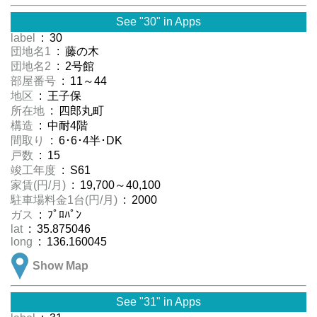
See "30" in Apps
label
: 30
団地名1
: 藤の木
団地名2
: 2号館
部屋番号
: 11～44
地区
: 王子保
所在地
: 四郎丸町
構造
: 中耐4階
間取り
: 6･6･4半･DK
戸数
: 15
竣工年度
: S61
家賃(円/月)
: 19,700～40,100
駐車場料金1台(円/月)
: 2000
ガス
: ﾌﾟﾛﾊﾟﾝ
lat
: 35.875046
long
: 136.160045
Show Map
See "31" in Apps