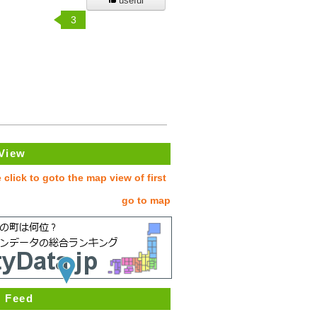
useful
3
View
go to map
 Feed