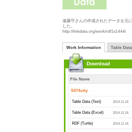
遠藤守さんの作成されたデータを元に、C
した。

http://linkdata.org/work/rdf1s1444i
Work Information
Table Dat
Download
File Name
5374city
Table Data (Text)
2014.11.16
Table Data (Excel)
2014.11.16
RDF (Turtle)
2014.11.16