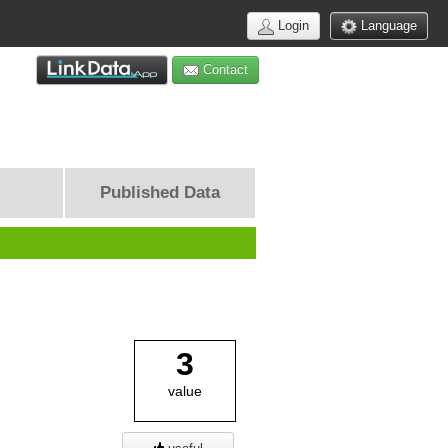
Login
Language
Contact
Published Data
3
value