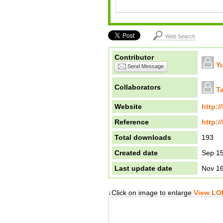
Web Search
Contributor
Y
Send Message
Collaborators
T
Website
http:/
Reference
http:/
Total downloads
193
Created date
Sep 15
Last update date
Nov 16
↓Click on image to enlarge
View LOD