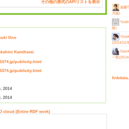
その他の形式のAPIリストを表示
遠藤
月版)
Yuuk
版)
Yosu
uuki Ono
(2014/10
Sayo
akahiro Kamiharai
一覧(2014
/5374.jp/publicity.html
/5374.jp/publicity.html
linkda
, 2014
, 2014
 cloud (Entire RDF work)