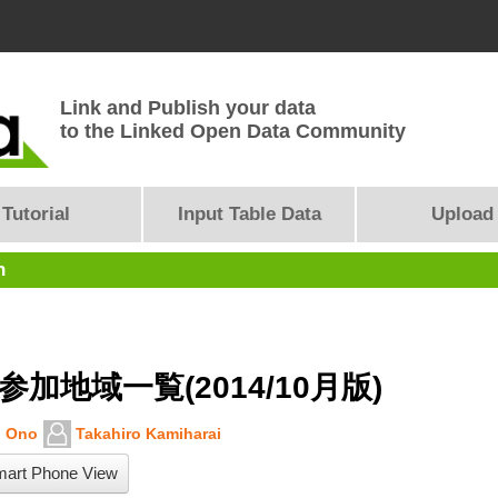
Link and Publish your data
to the Linked Open Data Community
Tutorial
Input Table Data
Upload
n
4参加地域一覧(2014/10月版)
i Ono
Takahiro Kamiharai
art Phone View