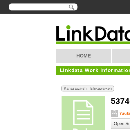
HOME
Linkdata Work Informatio
Kanazawa-shi, Ishikawa-ken
537
Yuuk
Open Sm