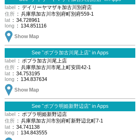
label
: デイリーヤマザキ加古川別府店
住所
: 兵庫県加古川市別府町別府559-1
lat
: 34.728961
long
: 134.851116
Show Map
See "ポプラ加古川尾上店" in Apps
label
: ポプラ加古川尾上店
住所
: 兵庫県加古川市尾上町安田42-1
lat
: 34.753195
long
: 134.837634
Show Map
See "ポプラ明姫新野辺店" in Apps
label
: ポプラ明姫新野辺店
住所
: 兵庫県加古川市別府町新野辺北町7-1
lat
: 34.741138
long
: 134.843555