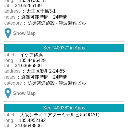
long
: 135.4706518
lat
: 34.65265139
address
: 大正区千島3-1
notes
: 避難可能時間 24時間
category
: 防災関連施設 - 津波避難ビル
Show Map
See "40037" in Apps
label
: イケア鶴浜
long
: 135.4496429
lat
: 34.63686806
address
: 大正区鶴町2-24-55
notes
: 避難可能時間 24時間
category
: 防災関連施設 - 津波避難ビル
Show Map
See "40038" in Apps
label
: 大阪シティエアターミナルビル(OCAT)
long
: 135.4952192
lat
: 34.66648806