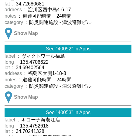
lat
: 34.72680681
address
: 淀川区西中島4-6-17
notes
: 避難可能時間 24時間
category
: 防災関連施設 - 津波避難ビル
Show Map
See "40052" in Apps
label
: ヴィクトワール福島
long
: 135.4706622
lat
: 34.69402564
address
: 福島区大開1-18-8
notes
: 避難可能時間 24時間
category
: 防災関連施設 - 津波避難ビル
Show Map
See "40053" in Apps
label
: キコーナ海老江店
long
: 135.4752618
lat
: 34.70241328