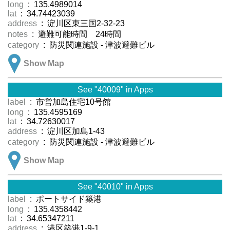
long
: 135.4989014
lat
: 34.74423039
address
: 淀川区東三国2-32-23
notes
: 避難可能時間 24時間
category
: 防災関連施設 - 津波避難ビル
Show Map
See "40009" in Apps
label
: 市営加島住宅10号館
long
: 135.4595169
lat
: 34.72630017
address
: 淀川区加島1-43
category
: 防災関連施設 - 津波避難ビル
Show Map
See "40010" in Apps
label
: ポートサイド築港
long
: 135.4358442
lat
: 34.65347211
address
: 港区築港1-9-1