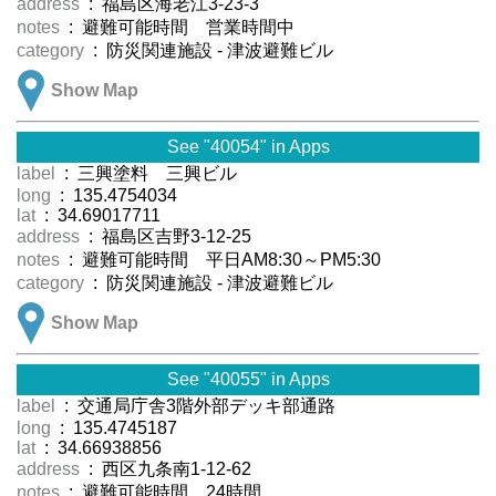
address
: 福島区海老江3-23-3
notes
: 避難可能時間 営業時間中
category
: 防災関連施設 - 津波避難ビル
Show Map
See "40054" in Apps
label
: 三興塗料 三興ビル
long
: 135.4754034
lat
: 34.69017711
address
: 福島区吉野3-12-25
notes
: 避難可能時間 平日AM8:30～PM5:30
category
: 防災関連施設 - 津波避難ビル
Show Map
See "40055" in Apps
label
: 交通局庁舎3階外部デッキ部通路
long
: 135.4745187
lat
: 34.66938856
address
: 西区九条南1-12-62
notes
: 避難可能時間 24時間