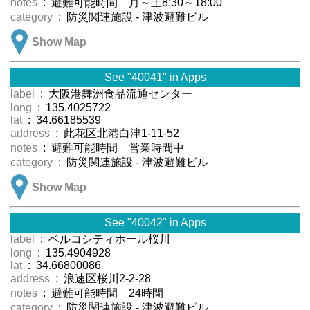
notes
: 避難可能時間 月～土8:30～18:00
category
: 防災関連施設 - 津波避難ビル
Show Map
See "40041" in Apps
label
: 大阪港舞洲食品流通センター
long
: 135.4025722
lat
: 34.66185539
address
: 此花区北港白津1-11-52
notes
: 避難可能時間 営業時間中
category
: 防災関連施設 - 津波避難ビル
Show Map
See "40042" in Apps
label
: ベルコシティホール桜川
long
: 135.4904928
lat
: 34.66800086
address
: 浪速区桜川2-2-28
notes
: 避難可能時間 24時間
category
: 防災関連施設 - 津波避難ビル