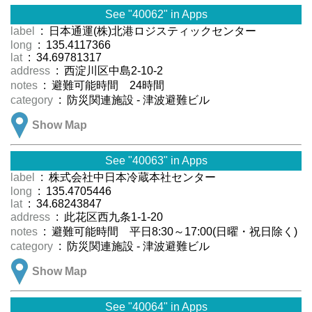
See "40062" in Apps
label
: 日本通運(株)北港ロジスティックセンター
long
: 135.4117366
lat
: 34.69781317
address
: 西淀川区中島2-10-2
notes
: 避難可能時間 24時間
category
: 防災関連施設 - 津波避難ビル
Show Map
See "40063" in Apps
label
: 株式会社中日本冷蔵本社センター
long
: 135.4705446
lat
: 34.68243847
address
: 此花区西九条1-1-20
notes
: 避難可能時間 平日8:30～17:00(日曜・祝日除く)
category
: 防災関連施設 - 津波避難ビル
Show Map
See "40064" in Apps