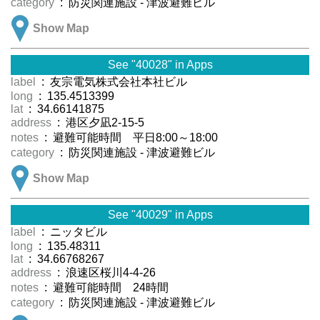
category
: 防災関連施設 - 津波避難ビル
Show Map
See "40028" in Apps
label
: 友宗電気株式会社本社ビル
long
: 135.4513399
lat
: 34.66141875
address
: 港区夕凪2-15-5
notes
: 避難可能時間 平日8:00～18:00
category
: 防災関連施設 - 津波避難ビル
Show Map
See "40029" in Apps
label
: ニッタビル
long
: 135.48311
lat
: 34.66768267
address
: 浪速区桜川4-4-26
notes
: 避難可能時間 24時間
category
: 防災関連施設 - 津波避難ビル