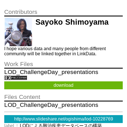
Contributors
Sayoko Shimoyama
I hope various data and many people from different
community will be linked together in LinkData.
Work Files
LOD_ChallengeDay_presentations
download
Files Content
LOD_ChallengeDay_presentations
http://www.slideshare.net/ogishima/lod-10228769
label
: LODによる難治疾患データベースの構築