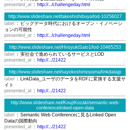
presented_at
:
http://.../challengeday.html
http://www.slideshare.net/takeshishibuya/lod-10256027
label
: ビッグデータ時代におけるオープン・イノベーシ
ョンの可能性
presented_at
:
http://.../challengeday.html
http://www.slideshare.net/HiroyukiSato1/lod-10465253
label
: 実社会で進められているサービスとLOD
presented_at
:
http://.../21422
http://www.slideshare.net/sayokoshimoyama/linkdatajp
label
: LinkData_ユーザのデータをRDFに変換する支援サ
イト
presented_at
:
http://.../21422
http://www.slideshare.net/KoujiKozaki/semantic-web-
conferencelinked-open-data
label
: Semantic Web Conferenceに見るLinked Open
Dataの国際動向
presented_at
:
http://.../21422