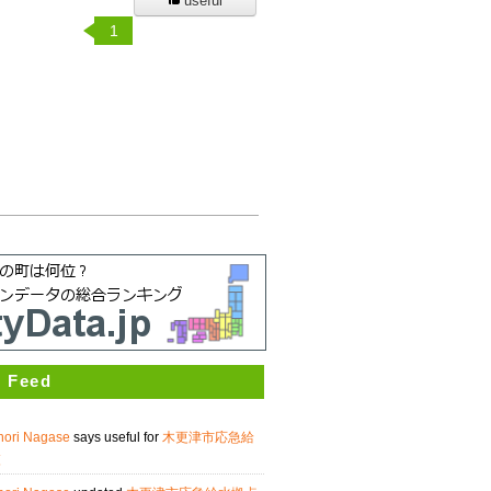
useful
1
 Feed
nori Nagase
says useful for
木更津市応急給
覧