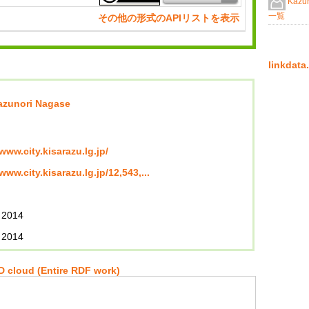
Kazu
一覧
その他の形式のAPIリストを表示
linkda
azunori Nagase
/www.city.kisarazu.lg.jp/
/www.city.kisarazu.lg.jp/12,543,...
 2014
 2014
 cloud (Entire RDF work)