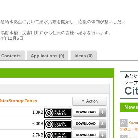
応急給水拠点において給水活動を開始し、応援の体制が整いしだい
易貯水槽・災害用井戸から住民の皆様へ給水を行います。

014年12月5日
a Contents
Applications (0)
Ideas (0)
terStorageTanks
Action
News
1.3KB
Kazu
6.0KB
水拠点一
2.7KB