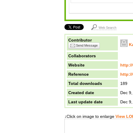
Web Search
Contributor
K
Send Message
Collaborators
Website
http:/
Reference
http:/
Total downloads
189
Created date
Dec 9,
Last update date
Dec 9,
↓Click on image to enlarge
View LOD