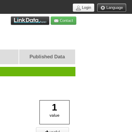
Login
Language
Contact
Published Data
1
value