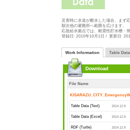
災害時に水道が断水した場合、まず
順次他の避難所へ範囲を広げます。

応急給水拠点では、耐震性貯水槽・簡
登録日: 2010年10月1日 /  更新日: 2
Work Information
Table Dat
Download
File Name
KISARAZU_CITY_EmergencyWa
Table Data (Text)
2014.12.9
Table Data (Excel)
2014.12.9
RDF (Turtle)
2014.12.9