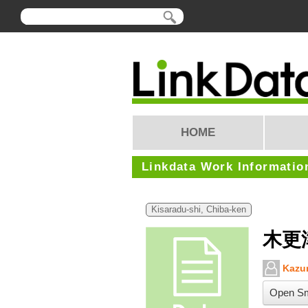
HOME
Linkdata Work Informatio
Kisaradu-shi, Chiba-ken
木更
Kazun
Open Sm