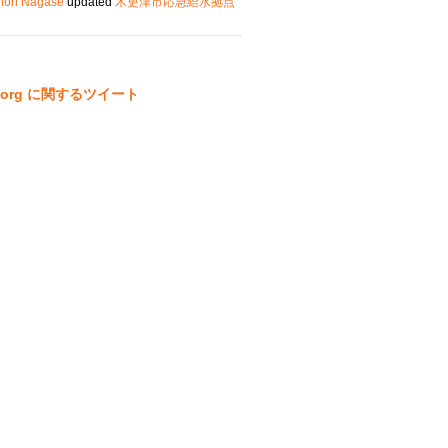
nori Nagase
updated
木更津市応急給水拠点
ta.org に関するツイート