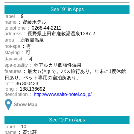
See "9" in Apps
label
: 9
name
: 齋藤ホテル
telephone
: 0268-44-2211
address
: 長野県上田市鹿教湯温泉1387-2
area
: 鹿教湯温泉
hot-spa
: 有
staying
: 可
day-visit
: 可
spa-quality
: 弱アルカリ低張性温泉
features
: 最大５泊まで。バス旅行あり。年末に1度休館
日あり。ペット専用の宿泊所あり。
lat
: 36.300433
long
: 138.136692
description
:
http://www.saito-hotel.co.jp/
Show Map
See "10" in Apps
label
: 10
name
: 斉北荘