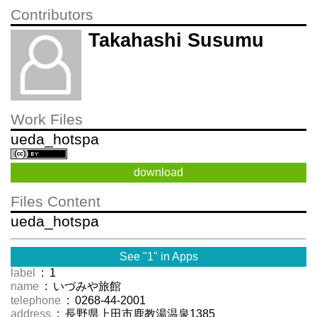
Contributors
Takahashi Susumu
Work Files
ueda_hotspa
download
Files Content
ueda_hotspa
See "1" in Apps
label
: 1
name
: いづみや旅館
telephone
: 0268-44-2001
address
: 長野県上田市鹿教湯温泉1385