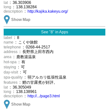
lat
: 36.303906
long
: 138.138284
description
:
http://kajika.kakeyu.org/
Show Map
See "8" in Apps
label
: 8
name
: こくや旅館
telephone
: 0268-44-2517
address
: 長野県上田市西内
area
: 鹿教湯温泉
hot-spa
: 有
staying
: 可
day-visit
: 可
spa-quality
: 弱アルカリ低張性温泉
features
: 鯉の甘露煮が好評。
lat
: 36.305049
long
: 138.138961
description
:
http://.../page3.html
Show Map