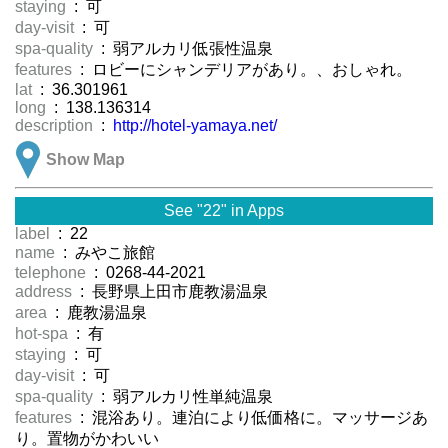
staying
: 可
day-visit
: 可
spa-quality
: 弱アルカリ低張性温泉
features
: ロビーにシャンデリアがあり。、おしゃれ。
lat
: 36.301961
long
: 138.136314
description
:
http://hotel-yamaya.net/
Show Map
See "22" in Apps
label
: 22
name
: みやこ旅館
telephone
: 0268-44-2021
address
: 長野県上田市鹿教湯温泉
area
: 鹿教湯温泉
hot-spa
: 有
staying
: 可
day-visit
: 可
spa-quality
: 弱アルカリ性単純温泉
features
: 混浴あり。連泊により低価格に。マッサージあ
り。置物がかわいい