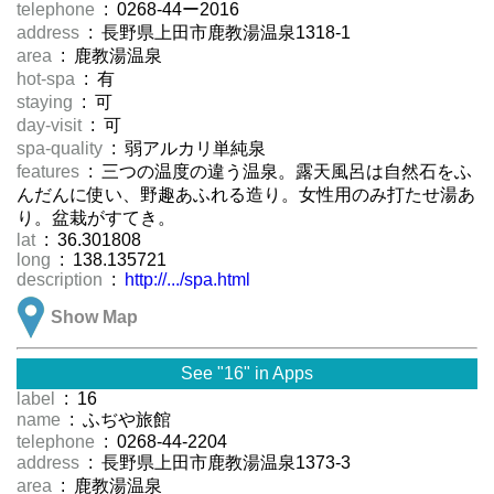
telephone
: 0268-44ー2016
address
: 長野県上田市鹿教湯温泉1318-1
area
: 鹿教湯温泉
hot-spa
: 有
staying
: 可
day-visit
: 可
spa-quality
: 弱アルカリ単純泉
features
: 三つの温度の違う温泉。露天風呂は自然石をふ
んだんに使い、野趣あふれる造り。女性用のみ打たせ湯あ
り。盆栽がすてき。
lat
: 36.301808
long
: 138.135721
description
:
http://.../spa.html
Show Map
See "16" in Apps
label
: 16
name
: ふぢや旅館
telephone
: 0268-44-2204
address
: 長野県上田市鹿教湯温泉1373-3
area
: 鹿教湯温泉