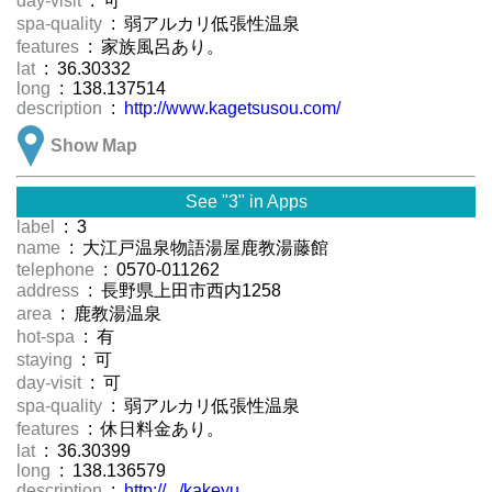
day-visit
: 可
spa-quality
: 弱アルカリ低張性温泉
features
: 家族風呂あり。
lat
: 36.30332
long
: 138.137514
description
:
http://www.kagetsusou.com/
Show Map
See "3" in Apps
label
: 3
name
: 大江戸温泉物語湯屋鹿教湯藤館
telephone
: 0570-011262
address
: 長野県上田市西内1258
area
: 鹿教湯温泉
hot-spa
: 有
staying
: 可
day-visit
: 可
spa-quality
: 弱アルカリ低張性温泉
features
: 休日料金あり。
lat
: 36.30399
long
: 138.136579
description
:
http://.../kakeyu