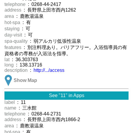
telephone
: 0268-44-2417
address
: 長野県上田市西内1262
area
: 鹿教湯温泉
hot-spa
: 有
staying
: 可
day-visit
: 可
spa-quality
: 弱アルカリ低張性温泉
features
: 別注料理あり。バリアフリー。入浴指導員の有
資格者の専務が入浴法を指導。
lat
: 36.303763
long
: 138.13716
description
:
http://.../access
Show Map
See "11" in Apps
label
: 11
name
: 三水館
telephone
: 0268-44-2731
address
: 長野県上田市西内1866-2
area
: 鹿教湯温泉
hot-spa
: 有