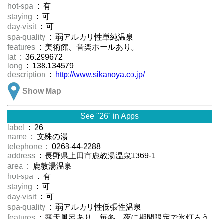
hot-spa
: 有
staying
: 可
day-visit
: 可
spa-quality
: 弱アルカリ性単純温泉
features
: 美術館、音楽ホールあり。
lat
: 36.299672
long
: 138.134579
description
:
http://www.sikanoya.co.jp/
Show Map
See "26" in Apps
label
: 26
name
: 文殊の湯
telephone
: 0268-44-2288
address
: 長野県上田市鹿教湯温泉1369-1
area
: 鹿教湯温泉
hot-spa
: 有
staying
: 可
day-visit
: 可
spa-quality
: 弱アルカリ性低張性温泉
features
: 露天風呂あり。毎冬、夜に期間限定で氷灯ろう