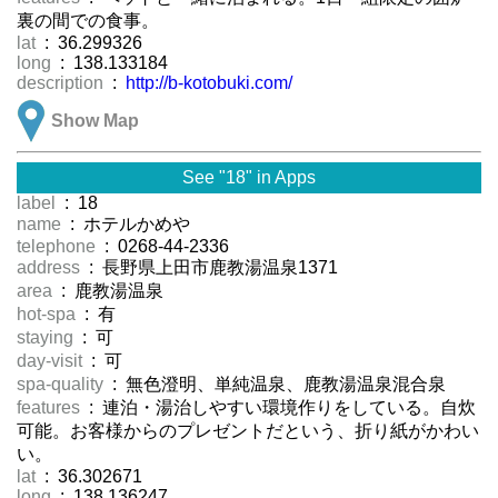
裏の間での食事。
lat
: 36.299326
long
: 138.133184
description
:
http://b-kotobuki.com/
Show Map
See "18" in Apps
label
: 18
name
: ホテルかめや
telephone
: 0268-44-2336
address
: 長野県上田市鹿教湯温泉1371
area
: 鹿教湯温泉
hot-spa
: 有
staying
: 可
day-visit
: 可
spa-quality
: 無色澄明、単純温泉、鹿教湯温泉混合泉
features
: 連泊・湯治しやすい環境作りをしている。自炊
可能。お客様からのプレゼントだという、折り紙がかわい
い。
lat
: 36.302671
long
: 138.136247