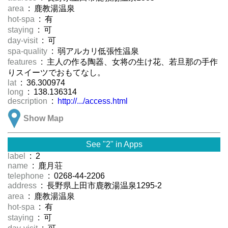
area
: 鹿教湯温泉
hot-spa
: 有
staying
: 可
day-visit
: 可
spa-quality
: 弱アルカリ低張性温泉
features
: 主人の作る陶器、女将の生け花、若旦那の手作
りスイーツでおもてなし。
lat
: 36.300974
long
: 138.136314
description
:
http://.../access.html
Show Map
See "2" in Apps
label
: 2
name
: 鹿月荘
telephone
: 0268-44-2206
address
: 長野県上田市鹿教湯温泉1295-2
area
: 鹿教湯温泉
hot-spa
: 有
staying
: 可