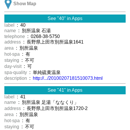
Show Map
See "40" in Apps
label
: 40
name
: 別所温泉 石湯
telephone
: 0268-38-5750
address
: 長野県上田市別所温泉1641
area
: 別所温泉
hot-spa
: 有
staying
: 不可
day-visit
: 可
spa-quality
: 単純硫黄温泉
description
:
http://.../20100207181510073.html
See "41" in Apps
label
: 41
name
: 別所温泉 足湯「ななくり」
address
: 長野県上田市別所温泉1720-2
area
: 別所温泉
hot-spa
: 有
staying
: 不可