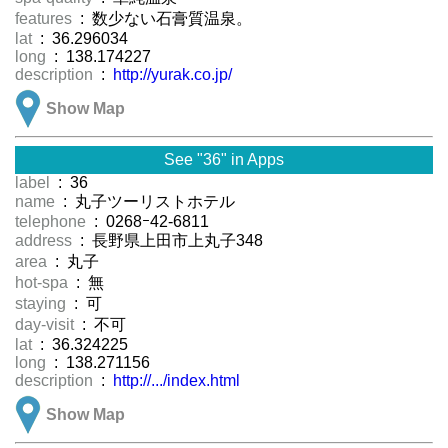
features
: 数少ない石膏質温泉。
lat
: 36.296034
long
: 138.174227
description
:
http://yurak.co.jp/
Show Map
See "36" in Apps
label
: 36
name
: 丸子ツーリストホテル
telephone
: 0268ｰ42-6811
address
: 長野県上田市上丸子348
area
: 丸子
hot-spa
: 無
staying
: 可
day-visit
: 不可
lat
: 36.324225
long
: 138.271156
description
:
http://.../index.html
Show Map