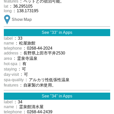
features
: ペットとの宿泊可能。
lat
: 36.295105
long
: 138.173195
Show Map
See "33" in Apps
label
: 33
name
: 松屋旅館
telephone
: 0268-44-2024
address
: 長野県上田市平井2530
area
: 霊泉寺温泉
hot-spa
: 有
staying
: 可
day-visit
: 可
spa-quality
: アルカリ性低張性温泉
features
: 自家製の米使用。
See "34" in Apps
label
: 34
name
: 霊泉館清水屋
telephone
: 0268-44-2439