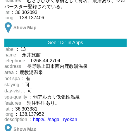
features
: むささびがくる宿として有名、混浴あり、シル
バースター登録されている。
lat
: 36.302093
long
: 138.137406
Show Map
See "13" in Apps
label
: 13
name
: 永井旅館
telephone
: 0268-44-2704
address
: 長野県上田市西内鹿教湯温泉
area
: 鹿教湯温泉
hot-spa
: 有
staying
: 可
day-visit
: 可
spa-quality
: 弱アルカリ低張性温泉
features
: 別注料理あり。
lat
: 36.303381
long
: 138.137952
description
:
http://.../nagai_ryokan
Show Map