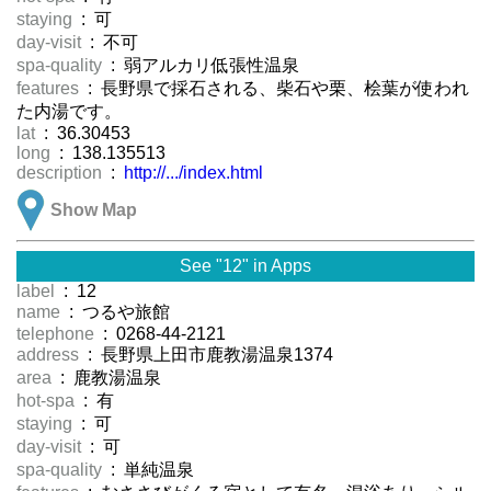
staying
: 可
day-visit
: 不可
spa-quality
: 弱アルカリ低張性温泉
features
: 長野県で採石される、柴石や栗、桧葉が使われ
た内湯です。
lat
: 36.30453
long
: 138.135513
description
:
http://.../index.html
Show Map
See "12" in Apps
label
: 12
name
: つるや旅館
telephone
: 0268-44-2121
address
: 長野県上田市鹿教湯温泉1374
area
: 鹿教湯温泉
hot-spa
: 有
staying
: 可
day-visit
: 可
spa-quality
: 単純温泉