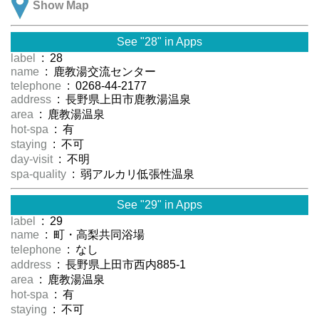
Show Map
See "28" in Apps
label
: 28
name
: 鹿教湯交流センター
telephone
: 0268-44-2177
address
: 長野県上田市鹿教湯温泉
area
: 鹿教湯温泉
hot-spa
: 有
staying
: 不可
day-visit
: 不明
spa-quality
: 弱アルカリ低張性温泉
See "29" in Apps
label
: 29
name
: 町・高梨共同浴場
telephone
: なし
address
: 長野県上田市西内885-1
area
: 鹿教湯温泉
hot-spa
: 有
staying
: 不可