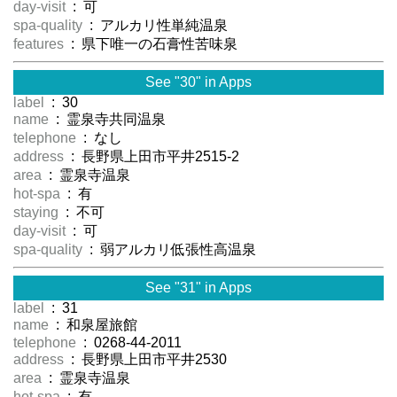
day-visit
: 可
spa-quality
: アルカリ性単純温泉
features
: 県下唯一の石膏性苦味泉
See "30" in Apps
label
: 30
name
: 霊泉寺共同温泉
telephone
: なし
address
: 長野県上田市平井2515-2
area
: 霊泉寺温泉
hot-spa
: 有
staying
: 不可
day-visit
: 可
spa-quality
: 弱アルカリ低張性高温泉
See "31" in Apps
label
: 31
name
: 和泉屋旅館
telephone
: 0268-44-2011
address
: 長野県上田市平井2530
area
: 霊泉寺温泉
hot-spa
: 有