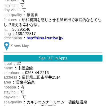
staying
: 可
day-visit
: 可
spa-quality
: 療養泉
features
: 昭和初期を感じさせる温泉街で家庭的なもてな
しで迎える素朴な宿。
lat
: 36.295146
long
: 138.172817
description
:
http://hitou-izumiya.jp/
Show Map
See "32" in Apps
label
: 32
name
: 中屋旅館
telephone
: 0268-44-2216
address
: 長野県上田市平井2514
area
: 霊泉寺温泉
hot-spa
: 有
staying
: 可
day-visit
: 可
spa-quality
: カルシウムナトリウムー硫酸塩温泉