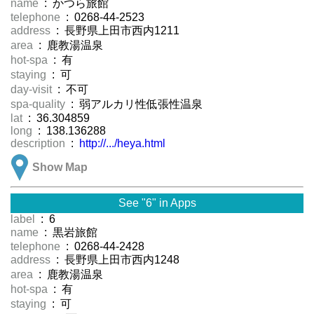
name
: かつら旅館
telephone
: 0268-44-2523
address
: 長野県上田市西内1211
area
: 鹿教湯温泉
hot-spa
: 有
staying
: 可
day-visit
: 不可
spa-quality
: 弱アルカリ性低張性温泉
lat
: 36.304859
long
: 138.136288
description
:
http://.../heya.html
Show Map
See "6" in Apps
label
: 6
name
: 黒岩旅館
telephone
: 0268-44-2428
address
: 長野県上田市西内1248
area
: 鹿教湯温泉
hot-spa
: 有
staying
: 可