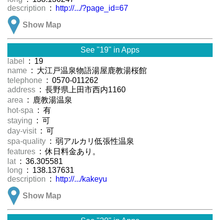
description
:
http://.../?page_id=67
Show Map
See "19" in Apps
label
: 19
name
: 大江戸温泉物語湯屋鹿教湯桜館
telephone
: 0570-011262
address
: 長野県上田市西内1160
area
: 鹿教湯温泉
hot-spa
: 有
staying
: 可
day-visit
: 可
spa-quality
: 弱アルカリ低張性温泉
features
: 休日料金あり。
lat
: 36.305581
long
: 138.137631
description
:
http://.../kakeyu
Show Map