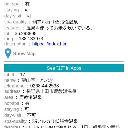
hot-spa
: 有
staying
: 可
day-visit
: 可
spa-quality
: 弱アルカリ低張性温泉
features
: 温泉を使ってお米を炊いている。
lat
: 36.298898
long
: 138.133973
description
:
http://.../index.html
Show Map
See "17" in Apps
label
: 17
name
: 望山亭ことぶき
telephone
: 0268-44-2538
address
: 長野県上田市鹿教湯温泉
area
: 鹿教湯温泉
hot-spa
: 有
staying
: 可
day-visit
: 不可
spa-quality
: 弱アルカリ低張性温泉
features
: ペットと一緒に泊まれる。1日一組限定の囲炉