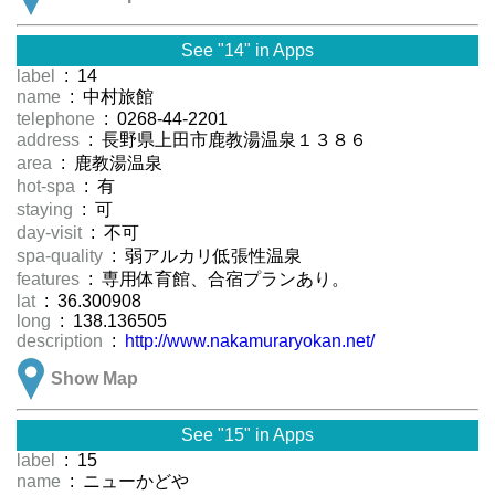
See "14" in Apps
label
: 14
name
: 中村旅館
telephone
: 0268-44-2201
address
: 長野県上田市鹿教湯温泉１３８６
area
: 鹿教湯温泉
hot-spa
: 有
staying
: 可
day-visit
: 不可
spa-quality
: 弱アルカリ低張性温泉
features
: 専用体育館、合宿プランあり。
lat
: 36.300908
long
: 138.136505
description
:
http://www.nakamuraryokan.net/
Show Map
See "15" in Apps
label
: 15
name
: ニューかどや