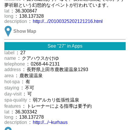
夢祈願という幻想的なイベントが行われています。
lat
: 36.300847
long
: 138.137328
description
:
http://.../20100325202121216.html
Show Map
See "27" in Apps
label
: 27
name
: クアハウスかけゆ
telephone
: 0268-44-2131
address
: 長野県上田市鹿教湯温泉1293
area
: 鹿教湯温泉
hot-spa
: 有
staying
: 不可
day-visit
: 可
spa-quality
: 弱アルカリ低張性温泉
features
: トレーナーによる指導は要予約
lat
: 36.303342
long
: 138.137278
description
:
http://.../~kurhaus