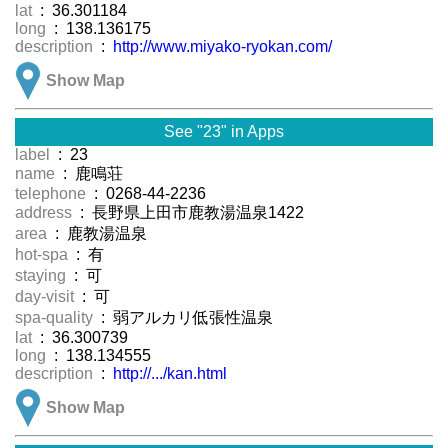
lat
: 36.301184
long
: 138.136175
description
:
http://www.miyako-ryokan.com/
Show Map
See "23" in Apps
label
: 23
name
: 鹿鳴荘
telephone
: 0268-44-2236
address
: 長野県上田市鹿教湯温泉1422
area
: 鹿教湯温泉
hot-spa
: 有
staying
: 可
day-visit
: 可
spa-quality
: 弱アルカリ低張性温泉
lat
: 36.300739
long
: 138.134555
description
:
http://.../kan.html
Show Map