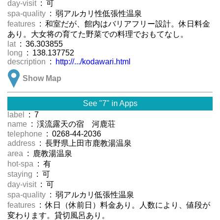
day-visit
: 可
spa-quality
: 弱アルカリ性低張性温泉
features
: 和室だが、館内はバリアフリー設計。休日料金
あり。大女将の育てた野菜での料理でおもてなし。
lat
: 36.303855
long
: 138.137752
description
:
http://.../kodawari.html
Show Map
See "7" in Apps
label
: 7
name
: 渓流露天の宿 河鹿荘
telephone
: 0268-44-2036
address
: 長野県上田市鹿教湯温泉
area
: 鹿教湯温泉
hot-spa
: 有
staying
: 可
day-visit
: 可
spa-quality
: 弱アルカリ低張性温泉
features
: 休日（休前日）料金あり。人数により、値段が
変わります。貸切風呂あり。