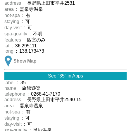
address
: 長野県上田市平井2531
area
: 霊泉寺温泉
hot-spa
: 有
staying
: 可
day-visit
: 可
spa-quality
: 不明
features
: 四室のみ
lat
: 36.295111
long
: 138.173473
Show Map
See "35" in Apps
label
: 35
name
: 旅館遊楽
telephone
: 0268-41-7170
address
: 長野県上田市平井2540-15
area
: 霊泉寺温泉
hot-spa
: 有
staying
: 可
day-visit
: 可
spa-quality
: 単純温泉