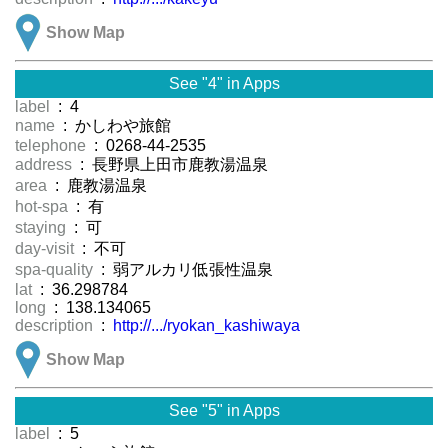
Show Map
See "4" in Apps
label
: 4
name
: かしわや旅館
telephone
: 0268-44-2535
address
: 長野県上田市鹿教湯温泉
area
: 鹿教湯温泉
hot-spa
: 有
staying
: 可
day-visit
: 不可
spa-quality
: 弱アルカリ低張性温泉
lat
: 36.298784
long
: 138.134065
description
:
http://.../ryokan_kashiwaya
Show Map
See "5" in Apps
label
: 5