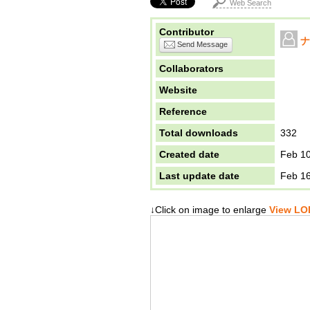
Web Search
Contributor
ナ
Send Message
Collaborators
Website
Reference
Total downloads
332
Created date
Feb 10
Last update date
Feb 16
↓Click on image to enlarge
View LOD