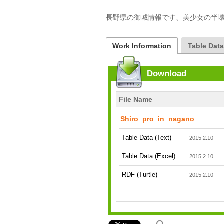
長野県の御城情報です、美少女の半壊
Work Information
Table Dat
Download
File Name
Shiro_pro_in_nagano
Table Data (Text)
2015.2.10
Table Data (Excel)
2015.2.10
RDF (Turtle)
2015.2.10