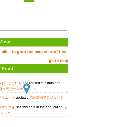
View
go to map
 Feed
ざわ こういち
has reused this data and
野市周辺のスポーツジム
ジマユウキ
updated
信州御城プロジェクト
ジマユウキ
use this data in the application
信
ロジェクト