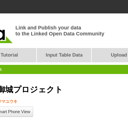
Link and Publish your data
to the Linked Open Data Community
Tutorial
Input Table Data
Upload
n
御城プロジェクト
ジマユウキ
art Phone View