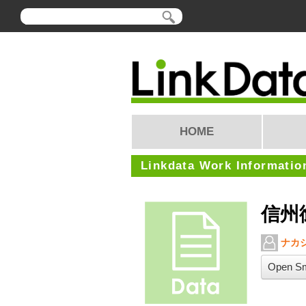
HOME
Linkdata Work Informatio
信州
ナカ
Open Sm