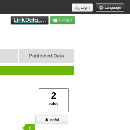
Login
Language
Contact
Published Data
2
value
useful
0