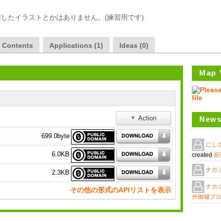
したイラストとかはありません。(練習用です)
a Contents
Applications (1)
Ideas (0)
Map 
Action
News
699.0byte
にし
6.0KB
created
長
ナカ
2.3KB
ナカ
その他の形式のAPIリストを表示
州御城プ