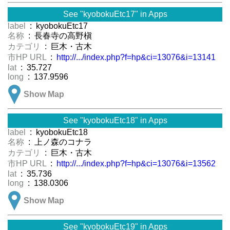
See "kyobokuEtc17" in Apps
label
: kyobokuEtc17
名称
: 長春寺の高野槇
カテゴリ
: 巨木・古木
市HP URL
:
http://.../index.php?f=hp&ci=13076&i=13141
lat
: 35.727
long
: 137.9596
Show Map
See "kyobokuEtc18" in Apps
label
: kyobokuEtc18
名称
: 上ノ森のコナラ
カテゴリ
: 巨木・古木
市HP URL
:
http://.../index.php?f=hp&ci=13076&i=13562
lat
: 35.736
long
: 138.0306
Show Map
See "kyobokuEtc19" in Apps