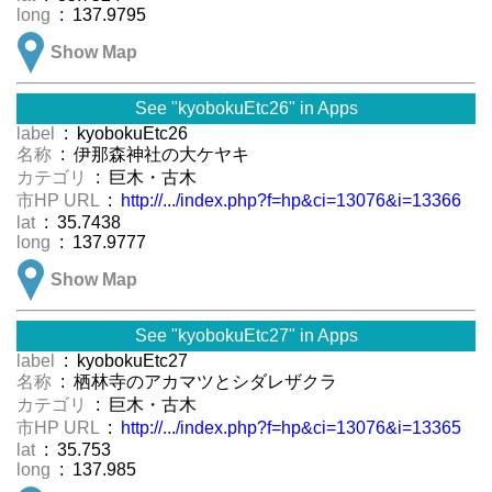
long
: 137.9795
Show Map
See "kyobokuEtc26" in Apps
label
: kyobokuEtc26
名称
: 伊那森神社の大ケヤキ
カテゴリ
: 巨木・古木
市HP URL
:
http://.../index.php?f=hp&ci=13076&i=13366
lat
: 35.7438
long
: 137.9777
Show Map
See "kyobokuEtc27" in Apps
label
: kyobokuEtc27
名称
: 栖林寺のアカマツとシダレザクラ
カテゴリ
: 巨木・古木
市HP URL
:
http://.../index.php?f=hp&ci=13076&i=13365
lat
: 35.753
long
: 137.985