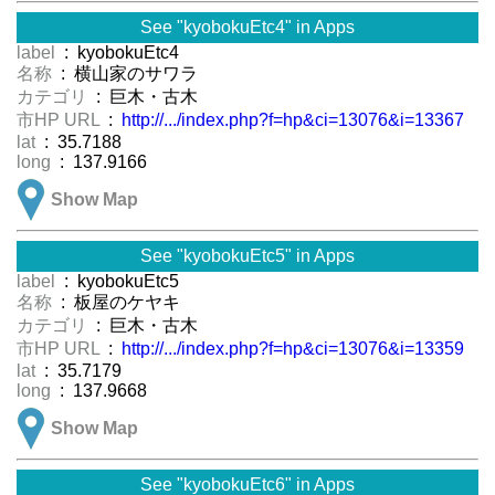
See "kyobokuEtc4" in Apps
label
: kyobokuEtc4
名称
: 横山家のサワラ
カテゴリ
: 巨木・古木
市HP URL
:
http://.../index.php?f=hp&ci=13076&i=13367
lat
: 35.7188
long
: 137.9166
Show Map
See "kyobokuEtc5" in Apps
label
: kyobokuEtc5
名称
: 板屋のケヤキ
カテゴリ
: 巨木・古木
市HP URL
:
http://.../index.php?f=hp&ci=13076&i=13359
lat
: 35.7179
long
: 137.9668
Show Map
See "kyobokuEtc6" in Apps