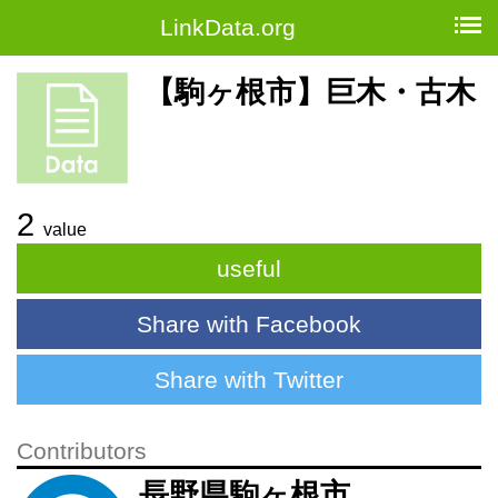
LinkData.org
【駒ヶ根市】巨木・古木
2
value
useful
Share with Facebook
Share with Twitter
Contributors
長野県駒ヶ根市