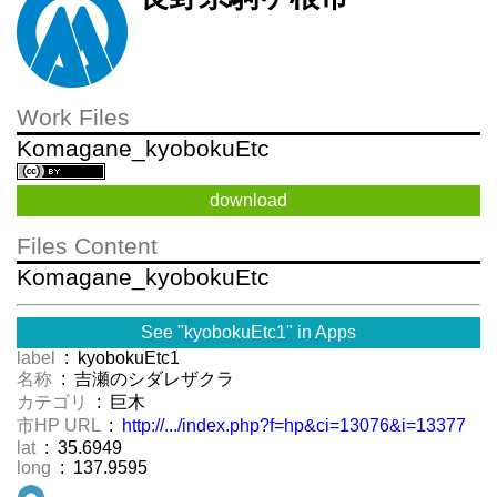
Work Files
Komagane_kyobokuEtc
download
Files Content
Komagane_kyobokuEtc
See "kyobokuEtc1" in Apps
label
: kyobokuEtc1
名称
: 吉瀬のシダレザクラ
カテゴリ
: 巨木
市HP URL
:
http://.../index.php?f=hp&ci=13076&i=13377
lat
: 35.6949
long
: 137.9595