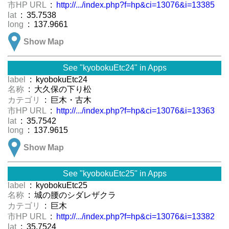
市HP URL
:
http://.../index.php?f=hp&ci=13076&i=13385
lat
: 35.7538
long
: 137.9661
Show Map
See "kyobokuEtc24" in Apps
label
: kyobokuEtc24
名称
: 大久保の下り松
カテゴリ
: 巨木・古木
市HP URL
:
http://.../index.php?f=hp&ci=13076&i=13363
lat
: 35.7542
long
: 137.9615
Show Map
See "kyobokuEtc25" in Apps
label
: kyobokuEtc25
名称
: 城の腰のシダレザクラ
カテゴリ
: 巨木
市HP URL
:
http://.../index.php?f=hp&ci=13076&i=13382
lat
: 35.7524