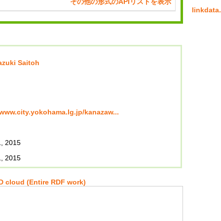
その他の形式のAPIリストを表示
linkda
azuki Saitoh
/www.city.yokohama.lg.jp/kanazaw...
, 2015
, 2015
 cloud (Entire RDF work)