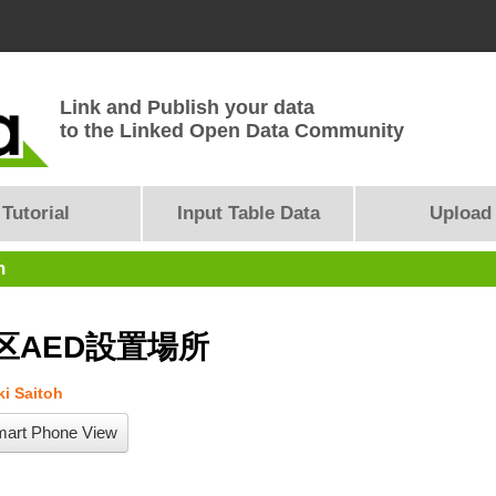
Link and Publish your data
to the Linked Open Data Community
Tutorial
Input Table Data
Upload
n
区AED設置場所
i Saitoh
art Phone View