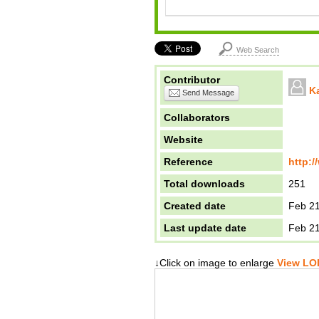
Web Search
Contributor
K
Send Message
Collaborators
Website
Reference
http:/
Total downloads
251
Created date
Feb 21
Last update date
Feb 21
↓Click on image to enlarge
View LOD