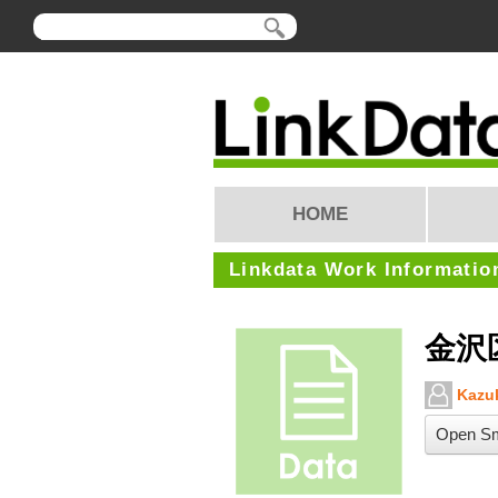
HOME
Linkdata Work Informatio
金沢
Kazuk
Open Sm