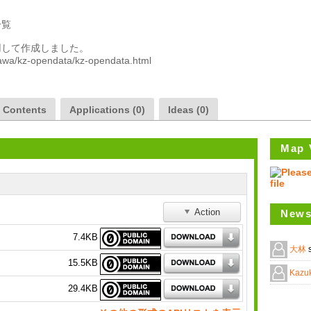
覧

して作成しました。

zawa/kz-opendata/kz-opendata.html

a Contents
Applications (0)
Ideas (0)
Map 
Action
News
7.4KB
大林
15.5KB
Kazuk
29.4KB