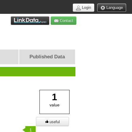
Login
Language
Contact
Published Data
1
value
useful
1