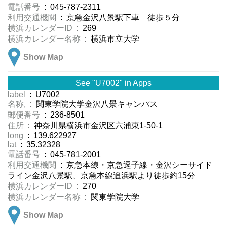
電話番号
: 045-787-2311
利用交通機関
: 京急金沢八景駅下車 徒歩５分
横浜カレンダーID
: 269
横浜カレンダー名称
: 横浜市立大学
Show Map
See "U7002" in Apps
label
: U7002
名称,
: 関東学院大学金沢八景キャンパス
郵便番号
: 236-8501
住所
: 神奈川県横浜市金沢区六浦東1-50-1
long
: 139.622927
lat
: 35.32328
電話番号
: 045-781-2001
利用交通機関
: 京急本線・京急逗子線・金沢シーサイド
ライン金沢八景駅、京急本線追浜駅より徒歩約15分
横浜カレンダーID
: 270
横浜カレンダー名称
: 関東学院大学
Show Map