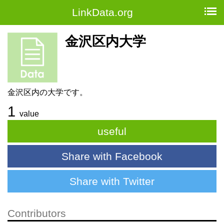
LinkData.org
金沢区内大学
金沢区内の大学です。
1
value
useful
Share with Facebook
Share with Twitter
Contributors