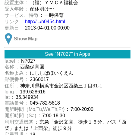
設置主体
: （福）ＹＭＣＡ福祉会
受入年齢
: 産休明け〜
サービス、特徴
: 一時保育
リンク
:
http://.../n0454.html
更新日
: 2013-04-01 00:00:00
Show Map
See "N7027" in Apps
label
: N7027
名称
: 西柴保育園
名称よみ
: にししばほいくえん
郵便番号
: 2360017
住所
: 神奈川県横浜市金沢区西柴三丁目31-1
long
: 139.628616
lat
: 35.349934
電話番号
: 045-782-5818
開所時間（Mo,Tu,We,Th,Fr)
: 7:00-20:00
開所時間（Sa)
: 7:00-18:30
利用交通機関
: 京急「金沢文庫」徒歩１６分、バス「西
柴」または「上西柴」徒歩９分
定員乳児
: 18