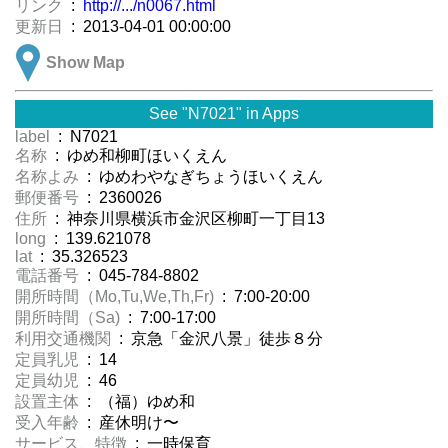
リンク
:
http://.../n0067.html
更新日
: 2013-04-01 00:00:00
Show Map
See "N7021" in Apps
label
: N7021
名称
: ゆめ和柳町ほいくえん
名称よみ
: ゆめわやなぎちょうほいくえん
郵便番号
: 2360026
住所
: 神奈川県横浜市金沢区柳町一丁目13
long
: 139.621078
lat
: 35.326523
電話番号
: 045-784-8802
開所時間（Mo,Tu,We,Th,Fr)
: 7:00-20:00
開所時間（Sa)
: 7:00-17:00
利用交通機関
: 京急「金沢八景」徒歩８分
定員乳児
: 14
定員幼児
: 46
設置主体
: （福）ゆめ和
受入年齢
: 産休明け〜
サービス、特徴
: 一時保育