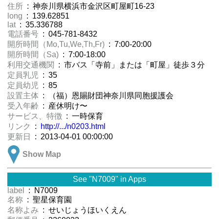
住所
: 神奈川県横浜市金沢区町屋町16-23
long
: 139.62851
lat
: 35.336788
電話番号
: 045-781-8432
開所時間（Mo,Tu,We,Th,Fr)
: 7:00-20:00
開所時間（Sa)
: 7:00-18:00
利用交通機関
: 市バス「寺前」または「町屋」徒歩３分
定員乳児
: 35
定員幼児
: 85
設置主体
: （福）恩賜財団神奈川県同胞援護会
受入年齢
: 産休明け〜
サービス、特徴
: 一時保育
リンク
:
http://.../n0203.html
更新日
: 2013-04-01 00:00:00
Show Map
See "N7009" in Apps
label
: N7009
名称
: 聖星保育園
名称よみ
: せいじょうほいくえん