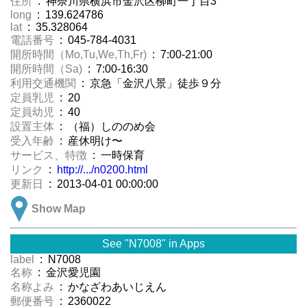
住所
: 神奈川県横浜市金沢区柳町一丁目3
long
: 139.624786
lat
: 35.328064
電話番号
: 045-784-4031
開所時間（Mo,Tu,We,Th,Fr)
: 7:00-21:00
開所時間（Sa)
: 7:00-16:30
利用交通機関
: 京急「金沢八景」徒歩９分
定員乳児
: 20
定員幼児
: 40
設置主体
: （福）しののめ会
受入年齢
: 産休明け〜
サービス、特徴
: 一時保育
リンク
:
http://.../n0200.html
更新日
: 2013-04-01 00:00:00
Show Map
See "N7008" in Apps
label
: N7008
名称
: 金沢愛児園
名称よみ
: かなざわあいじえん
郵便番号
: 2360022