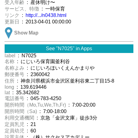
受入年齢
: 産休明け〜
サービス、特徴
: 一時保育
リンク
:
http://.../n0438.html
更新日
: 2013-04-01 00:00:00
Show Map
See "N7025" in Apps
label
: N7025
名称
: にじいろ保育園釜利谷
名称よみ
: にじいろほいくえんかまりや
郵便番号
: 2360042
住所
: 神奈川県横浜市金沢区釜利谷東二丁目15-8
long
: 139.619446
lat
: 35.342682
電話番号
: 045-783-4250
開所時間（Mo,Tu,We,Th,Fr)
: 7:00-20:00
開所時間（Sa)
: 7:00-18:00
利用交通機関
: 京急「金沢文庫」徒歩3分
定員乳児
: 21
定員幼児
: 60
設置主体
: （株）サクセスアカデミー