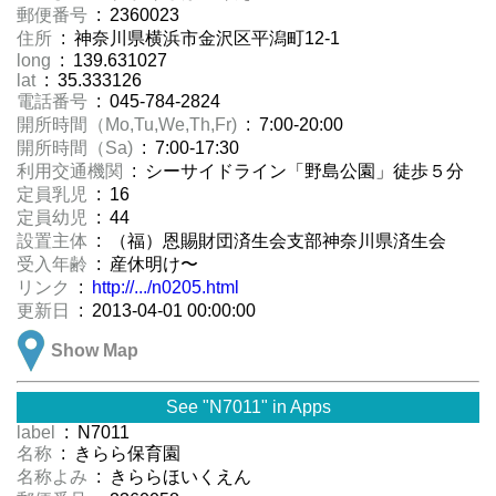
郵便番号
: 2360023
住所
: 神奈川県横浜市金沢区平潟町12-1
long
: 139.631027
lat
: 35.333126
電話番号
: 045-784-2824
開所時間（Mo,Tu,We,Th,Fr)
: 7:00-20:00
開所時間（Sa)
: 7:00-17:30
利用交通機関
: シーサイドライン「野島公園」徒歩５分
定員乳児
: 16
定員幼児
: 44
設置主体
: （福）恩賜財団済生会支部神奈川県済生会
受入年齢
: 産休明け〜
リンク
:
http://.../n0205.html
更新日
: 2013-04-01 00:00:00
Show Map
See "N7011" in Apps
label
: N7011
名称
: きらら保育園
名称よみ
: きららほいくえん