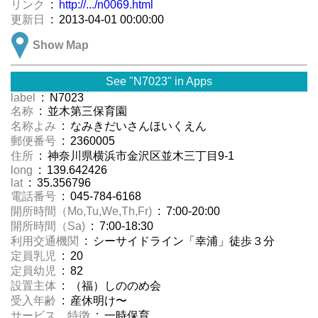
リンク
:
http://.../n0069.html
更新日
: 2013-04-01 00:00:00
Show Map
See "N7023" in Apps
label
: N7023
名称
: 並木第三保育園
名称よみ
: なみきだいさんほいくえん
郵便番号
: 2360005
住所
: 神奈川県横浜市金沢区並木三丁目9-1
long
: 139.642426
lat
: 35.356796
電話番号
: 045-784-6168
開所時間（Mo,Tu,We,Th,Fr)
: 7:00-20:00
開所時間（Sa)
: 7:00-18:30
利用交通機関
: シーサイドライン「幸浦」徒歩３分
定員乳児
: 20
定員幼児
: 82
設置主体
: （福）しののめ会
受入年齢
: 産休明け〜
サービス、特徴
: 一時保育