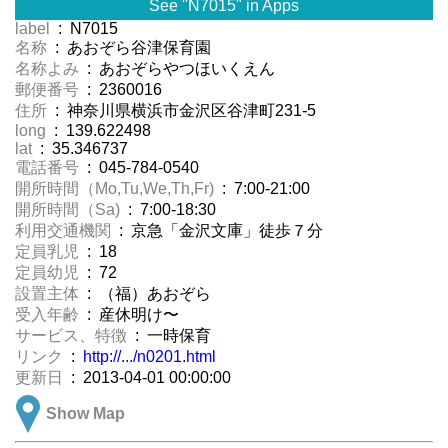
See "N7015" in Apps
label
: N7015
名称
: あおぞら谷津保育園
名称よみ
: あおぞらやつほいくえん
郵便番号
: 2360016
住所
: 神奈川県横浜市金沢区谷津町231-5
long
: 139.622498
lat
: 35.346737
電話番号
: 045-784-0540
開所時間（Mo,Tu,We,Th,Fr)
: 7:00-21:00
開所時間（Sa)
: 7:00-18:30
利用交通機関
: 京急「金沢文庫」徒歩７分
定員乳児
: 18
定員幼児
: 72
設置主体
: （福）あおぞら
受入年齢
: 産休明け〜
サービス、特徴
: 一時保育
リンク
:
http://.../n0201.html
更新日
: 2013-04-01 00:00:00
Show Map