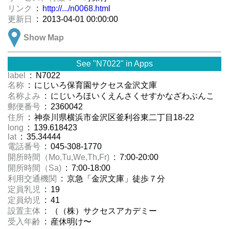
リンク
:
http://.../n0068.html
更新日
: 2013-04-01 00:00:00
Show Map
See "N7022" in Apps
label
: N7022
名称
: にじいろ保育園サクセス金沢文庫
名称よみ
: にじいろほいくえんさくせすかなざわぶんこ
郵便番号
: 2360042
住所
: 神奈川県横浜市金沢区釜利谷東二丁目18-22
long
: 139.618423
lat
: 35.34444
電話番号
: 045-308-1770
開所時間（Mo,Tu,We,Th,Fr)
: 7:00-20:00
開所時間（Sa)
: 7:00-18:00
利用交通機関
: 京急「金沢文庫」徒歩７分
定員乳児
: 19
定員幼児
: 41
設置主体
: （（株）サクセスアカデミー
受入年齢
: 産休明け〜