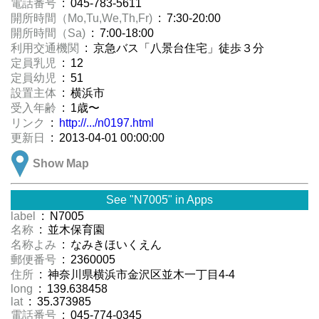
電話番号
: 045-783-5611
開所時間（Mo,Tu,We,Th,Fr)
: 7:30-20:00
開所時間（Sa)
: 7:00-18:00
利用交通機関
: 京急バス「八景台住宅」徒歩３分
定員乳児
: 12
定員幼児
: 51
設置主体
: 横浜市
受入年齢
: 1歳〜
リンク
:
http://.../n0197.html
更新日
: 2013-04-01 00:00:00
Show Map
See "N7005" in Apps
label
: N7005
名称
: 並木保育園
名称よみ
: なみきほいくえん
郵便番号
: 2360005
住所
: 神奈川県横浜市金沢区並木一丁目4-4
long
: 139.638458
lat
: 35.373985
電話番号
: 045-774-0345