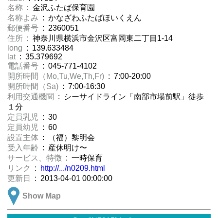
名称
: 金沢ふたば保育園
名称よみ
: かなざわふたばほいくえん
郵便番号
: 2360051
住所
: 神奈川県横浜市金沢区富岡東二丁目1-14
long
: 139.633484
lat
: 35.379692
電話番号
: 045-771-4102
開所時間（Mo,Tu,We,Th,Fr)
: 7:00-20:00
開所時間（Sa)
: 7:00-16:30
利用交通機関
: シーサイドライン「南部市場前駅」徒歩
１分
定員乳児
: 30
定員幼児
: 60
設置主体
: （福）黎明会
受入年齢
: 産休明け〜
サービス、特徴
: 一時保育
リンク
:
http://.../n0209.html
更新日
: 2013-04-01 00:00:00
Show Map