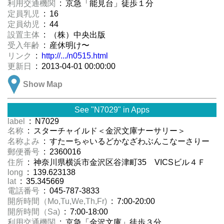
利用交通機関
: 京急「能見台」徒歩１分
定員乳児
: 16
定員幼児
: 44
設置主体
: （株）中央出版
受入年齢
: 産休明け〜
リンク
:
http://.../n0515.html
更新日
: 2013-04-01 00:00:00
Show Map
See "N7029" in Apps
label
: N7029
名称
: スターチャイルド＜金沢文庫ナーサリー＞
名称よみ
: すたーちゃいるどかなざわぶんこなーさりー
郵便番号
: 2360016
住所
: 神奈川県横浜市金沢区谷津町35 VICSビル４Ｆ
long
: 139.623138
lat
: 35.345669
電話番号
: 045-787-3833
開所時間（Mo,Tu,We,Th,Fr)
: 7:00-20:00
開所時間（Sa)
: 7:00-18:00
利用交通機関
: 京急「金沢文庫」徒歩３分