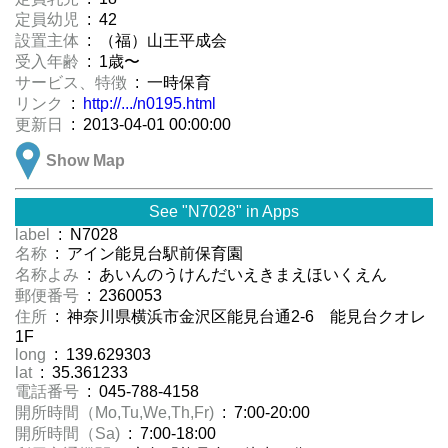
定員幼児
: 42
設置主体
: （福）山王平成会
受入年齢
: 1歳〜
サービス、特徴
: 一時保育
リンク
:
http://.../n0195.html
更新日
: 2013-04-01 00:00:00
Show Map
See "N7028" in Apps
label
: N7028
名称
: アイン能見台駅前保育園
名称よみ
: あいんのうけんだいえきまえほいくえん
郵便番号
: 2360053
住所
: 神奈川県横浜市金沢区能見台通2-6 能見台クオレ
1F
long
: 139.629303
lat
: 35.361233
電話番号
: 045-788-4158
開所時間（Mo,Tu,We,Th,Fr)
: 7:00-20:00
開所時間（Sa)
: 7:00-18:00