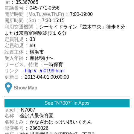
lat
: 35.367065
電話番号
: 045-771-0556
開所時間（Mo,Tu,We,Th,Fr)
: 7:00-19:00
開所時間（Sa)
: 7:30-15:15
利用交通機関
: シーサイドライン「並木中央」徒歩６分
または京急富岡駅徒歩１６分
定員乳児
: 33
定員幼児
: 69
設置主体
: 横浜市
受入年齢
: 産休明け〜
サービス、特徴
: 一時保育
リンク
:
http://.../n0199.html
更新日
: 2013-04-01 00:00:00
Show Map
See "N7007" in Apps
label
: N7007
名称
: 金沢八景保育園
名称よみ
: かなざわはっけいほいくえん
郵便番号
: 2360026