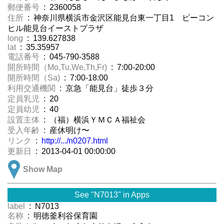
郵便番号
: 2360058
住所
: 神奈川県横浜市金沢区能見台東一丁目1 ビーコン
ヒル能見台イーストプラザ
long
: 139.627838
lat
: 35.35957
電話番号
: 045-790-3588
開所時間（Mo,Tu,We,Th,Fr)
: 7:00-20:00
開所時間（Sa)
: 7:00-18:00
利用交通機関
: 京急「能見台」徒歩３分
定員乳児
: 20
定員幼児
: 40
設置主体
: （福）横浜ＹＭＣＡ福祉会
受入年齢
: 産休明け〜
リンク
:
http://.../n0207.html
更新日
: 2013-04-01 00:00:00
Show Map
See "N7013" in Apps
label
: N7013
名称
: 明徳釜利谷保育園