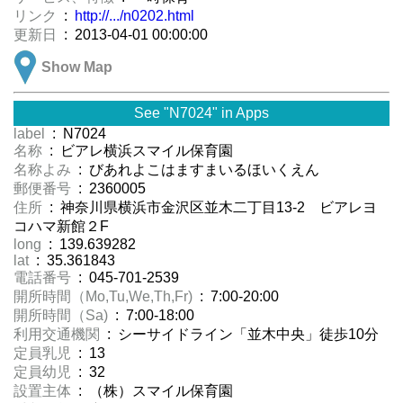
リンク
:
http://.../n0202.html
更新日
: 2013-04-01 00:00:00
Show Map
See "N7024" in Apps
label
: N7024
名称
: ビアレ横浜スマイル保育園
名称よみ
: びあれよこはますまいるほいくえん
郵便番号
: 2360005
住所
: 神奈川県横浜市金沢区並木二丁目13-2 ビアレヨ
コハマ新館２F
long
: 139.639282
lat
: 35.361843
電話番号
: 045-701-2539
開所時間（Mo,Tu,We,Th,Fr)
: 7:00-20:00
開所時間（Sa)
: 7:00-18:00
利用交通機関
: シーサイドライン「並木中央」徒歩10分
定員乳児
: 13
定員幼児
: 32
設置主体
: （株）スマイル保育園