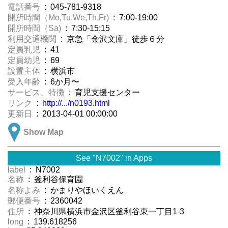
電話番号
: 045-781-9318
開所時間（Mo,Tu,We,Th,Fr)
: 7:00-19:00
開所時間（Sa)
: 7:30-15:15
利用交通機関
: 京急「金沢文庫」徒歩６分
定員乳児
: 41
定員幼児
: 69
設置主体
: 横浜市
受入年齢
: 6か月〜
サービス、特徴
: 育児支援センター
リンク
:
http://.../n0193.html
更新日
: 2013-04-01 00:00:00
Show Map
See "N7002" in Apps
label
: N7002
名称
: 釜利谷保育園
名称よみ
: かまりやほいくえん
郵便番号
: 2360042
住所
: 神奈川県横浜市金沢区釜利谷東一丁目1-3
long
: 139.618256