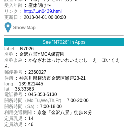
受入年齢
: 産休明け〜
リンク
:
http://.../n0439.html
更新日
: 2013-04-01 00:00:00
Show Map
See "N7026" in Apps
label
: N7026
名称
: 金沢八景YMCA保育園
名称よみ
: かなざわはっけいわいえむしーえーほいくえ
ん
郵便番号
: 2360027
住所
: 神奈川県横浜市金沢区瀬戸23-21
long
: 139.621445
lat
: 35.33363
電話番号
: 045-353-5130
開所時間（Mo,Tu,We,Th,Fr)
: 7:00-20:00
開所時間（Sa)
: 7:00-18:00
利用交通機関
: 京急「金沢八景」徒歩８分
定員乳児
: 14
定員幼児
: 46