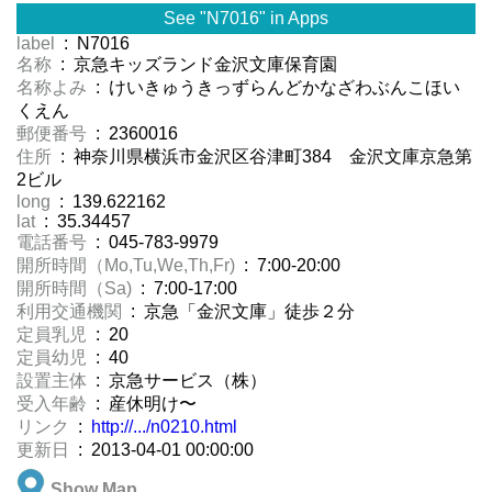
See "N7016" in Apps
label
: N7016
名称
: 京急キッズランド金沢文庫保育園
名称よみ
: けいきゅうきっずらんどかなざわぶんこほい
くえん
郵便番号
: 2360016
住所
: 神奈川県横浜市金沢区谷津町384 金沢文庫京急第
2ビル
long
: 139.622162
lat
: 35.34457
電話番号
: 045-783-9979
開所時間（Mo,Tu,We,Th,Fr)
: 7:00-20:00
開所時間（Sa)
: 7:00-17:00
利用交通機関
: 京急「金沢文庫」徒歩２分
定員乳児
: 20
定員幼児
: 40
設置主体
: 京急サービス（株）
受入年齢
: 産休明け〜
リンク
:
http://.../n0210.html
更新日
: 2013-04-01 00:00:00
Show Map