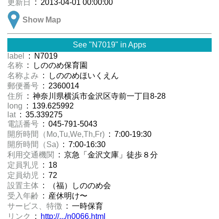
更新日
: 2013-04-01 00:00:00
Show Map
See "N7019" in Apps
label
: N7019
名称
: しののめ保育園
名称よみ
: しののめほいくえん
郵便番号
: 2360014
住所
: 神奈川県横浜市金沢区寺前一丁目8-28
long
: 139.625992
lat
: 35.339275
電話番号
: 045-791-5043
開所時間（Mo,Tu,We,Th,Fr)
: 7:00-19:30
開所時間（Sa)
: 7:00-16:30
利用交通機関
: 京急「金沢文庫」徒歩８分
定員乳児
: 18
定員幼児
: 72
設置主体
: （福）しののめ会
受入年齢
: 産休明け〜
サービス、特徴
: 一時保育
リンク
:
http://.../n0066.html