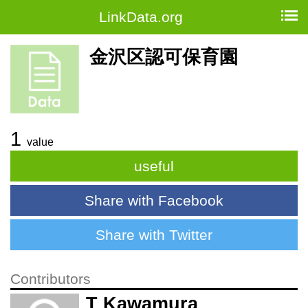
LinkData.org
金沢区認可保育園
1
value
useful
Share with Facebook
Share with Twitter
Contributors
T Kawamura