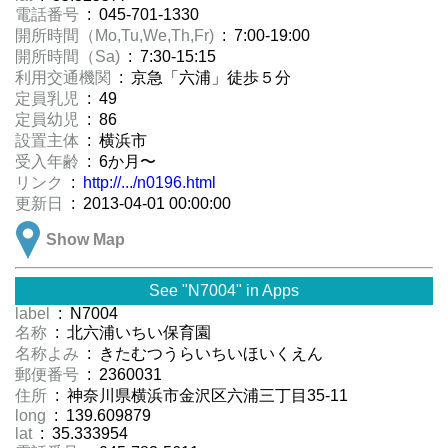
電話番号
: 045-701-1330
開所時間（Mo,Tu,We,Th,Fr)
: 7:00-19:00
開所時間（Sa)
: 7:30-15:15
利用交通機関
: 京急「六浦」徒歩５分
定員乳児
: 49
定員幼児
: 86
設置主体
: 横浜市
受入年齢
: 6か月〜
リンク
:
http://.../n0196.html
更新日
: 2013-04-01 00:00:00
Show Map
See "N7004" in Apps
label
: N7004
名称
: 北六浦いちい保育園
名称よみ
: きたむつうらいちいほいくえん
郵便番号
: 2360031
住所
: 神奈川県横浜市金沢区六浦三丁目35-11
long
: 139.609879
lat
: 35.333954