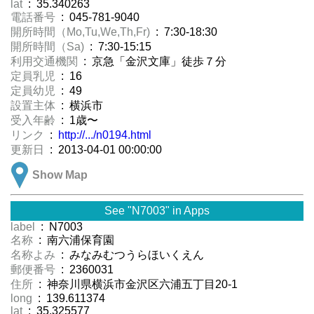
lat
: 35.340263
電話番号
: 045-781-9040
開所時間（Mo,Tu,We,Th,Fr)
: 7:30-18:30
開所時間（Sa)
: 7:30-15:15
利用交通機関
: 京急「金沢文庫」徒歩７分
定員乳児
: 16
定員幼児
: 49
設置主体
: 横浜市
受入年齢
: 1歳〜
リンク
:
http://.../n0194.html
更新日
: 2013-04-01 00:00:00
Show Map
See "N7003" in Apps
label
: N7003
名称
: 南六浦保育園
名称よみ
: みなみむつうらほいくえん
郵便番号
: 2360031
住所
: 神奈川県横浜市金沢区六浦五丁目20-1
long
: 139.611374
lat
: 35.325577