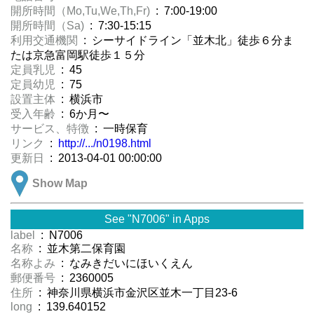
開所時間（Mo,Tu,We,Th,Fr)
: 7:00-19:00
開所時間（Sa)
: 7:30-15:15
利用交通機関
: シーサイドライン「並木北」徒歩６分ま
たは京急富岡駅徒歩１５分
定員乳児
: 45
定員幼児
: 75
設置主体
: 横浜市
受入年齢
: 6か月〜
サービス、特徴
: 一時保育
リンク
:
http://.../n0198.html
更新日
: 2013-04-01 00:00:00
Show Map
See "N7006" in Apps
label
: N7006
名称
: 並木第二保育園
名称よみ
: なみきだいにほいくえん
郵便番号
: 2360005
住所
: 神奈川県横浜市金沢区並木一丁目23-6
long
: 139.640152