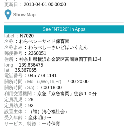
更新日
: 2013-04-01 00:00:00
Show Map
See "N7020" in Apps
label
: N7020
名称
: わらべシーサイド保育園
名称よみ
: わらべしーさいどほいくえん
郵便番号
: 2360051
住所
: 神奈川県横浜市金沢区富岡東四丁目13-4
long
: 139.636475
lat
: 35.367065
電話番号
: 045-778-1141
開所時間（Mo,Tu,We,Th,Fr)
: 7:00-20:00
開所時間（Sa)
: 7:00-18:00
利用交通機関
: 京急「京急富岡」徒歩１０分
定員乳児
: 28
定員幼児
: 92
設置主体
: （福）清心福祉会）
受入年齢
: 産休明け〜
サービス、特徴
: 一時保育