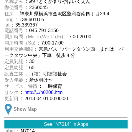
名称よみ
: めいとくかまりやほいくえん
郵便番号
: 2360045
住所
: 神奈川県横浜市金沢区釜利谷南四丁目29-4
long
: 139.601105
lat
: 35.339367
電話番号
: 045-791-3150
開所時間（Mo,Tu,We,Th,Fr)
: 7:00-20:00
開所時間（Sa)
: 7:00-17:00
利用交通機関
: 京急バス「パークタウン西」または「パ
ークタウン中央」下車 徒歩４分
定員乳児
: 30
定員幼児
: 60
設置主体
: （福）明徳福祉会
受入年齢
: 産休明け〜
サービス、特徴
: 一時保育
リンク
:
http://.../n0208.html
更新日
: 2013-04-01 00:00:00
Show Map
See "N7014" in Apps
label
: N7014