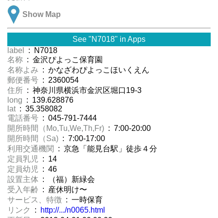
Show Map
See "N7018" in Apps
label
: N7018
名称
: 金沢ぴよっこ保育園
名称よみ
: かなざわぴよっこほいくえん
郵便番号
: 2360054
住所
: 神奈川県横浜市金沢区堀口19-3
long
: 139.628876
lat
: 35.358082
電話番号
: 045-791-7444
開所時間（Mo,Tu,We,Th,Fr)
: 7:00-20:00
開所時間（Sa)
: 7:00-17:00
利用交通機関
: 京急「能見台駅」徒歩４分
定員乳児
: 14
定員幼児
: 46
設置主体
: （福）新緑会
受入年齢
: 産休明け〜
サービス、特徴
: 一時保育
リンク
:
http://.../n0065.html