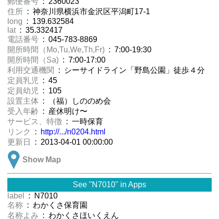
郵便番号
: 2360023
住所
: 神奈川県横浜市金沢区平潟町17-1
long
: 139.632584
lat
: 35.332417
電話番号
: 045-783-8869
開所時間（Mo,Tu,We,Th,Fr)
: 7:00-19:30
開所時間（Sa)
: 7:00-17:00
利用交通機関
: シーサイドライン「野島公園」徒歩４分
定員乳児
: 45
定員幼児
: 105
設置主体
: （福）しののめ会
受入年齢
: 産休明け〜
サービス、特徴
: 一時保育
リンク
:
http://.../n0204.html
更新日
: 2013-04-01 00:00:00
Show Map
See "N7010" in Apps
label
: N7010
名称
: わかくさ保育園
名称よみ
: わかくさほいくえん