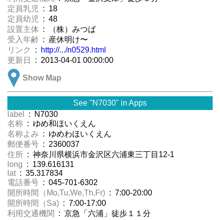
定員乳児
: 18
定員幼児
: 48
設置主体
: （株）みつば
受入年齢
: 産休明け〜
リンク
:
http://.../n0529.html
更新日
: 2013-04-01 00:00:00
Show Map
See "N7030" in Apps
label
: N7030
名称
: ゆめ和ほいくえん
名称よみ
: ゆめわほいくえん
郵便番号
: 2360037
住所
: 神奈川県横浜市金沢区六浦東三丁目12-1
long
: 139.616131
lat
: 35.317834
電話番号
: 045-701-6302
開所時間（Mo,Tu,We,Th,Fr)
: 7:00-20:00
開所時間（Sa)
: 7:00-17:00
利用交通機関
: 京急「六浦」徒歩１１分