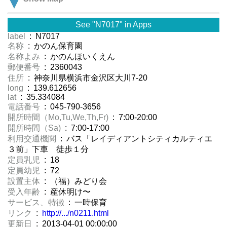
See "N7017" in Apps
label
: N7017
名称
: かのん保育園
名称よみ
: かのんほいくえん
郵便番号
: 2360043
住所
: 神奈川県横浜市金沢区大川7-20
long
: 139.612656
lat
: 35.334084
電話番号
: 045-790-3656
開所時間（Mo,Tu,We,Th,Fr)
: 7:00-20:00
開所時間（Sa)
: 7:00-17:00
利用交通機関
: バス「レイディアントシティカルティエ
３前」下車 徒歩１分
定員乳児
: 18
定員幼児
: 72
設置主体
: （福）みどり会
受入年齢
: 産休明け〜
サービス、特徴
: 一時保育
リンク
:
http://.../n0211.html
更新日
: 2013-04-01 00:00:00