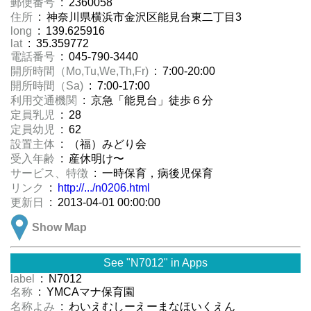
郵便番号
: 2360058
住所
: 神奈川県横浜市金沢区能見台東二丁目3
long
: 139.625916
lat
: 35.359772
電話番号
: 045-790-3440
開所時間（Mo,Tu,We,Th,Fr)
: 7:00-20:00
開所時間（Sa)
: 7:00-17:00
利用交通機関
: 京急「能見台」徒歩６分
定員乳児
: 28
定員幼児
: 62
設置主体
: （福）みどり会
受入年齢
: 産休明け〜
サービス、特徴
: 一時保育，病後児保育
リンク
:
http://.../n0206.html
更新日
: 2013-04-01 00:00:00
Show Map
See "N7012" in Apps
label
: N7012
名称
: YMCAマナ保育園
名称よみ
: わいえむしーえーまなほいくえん