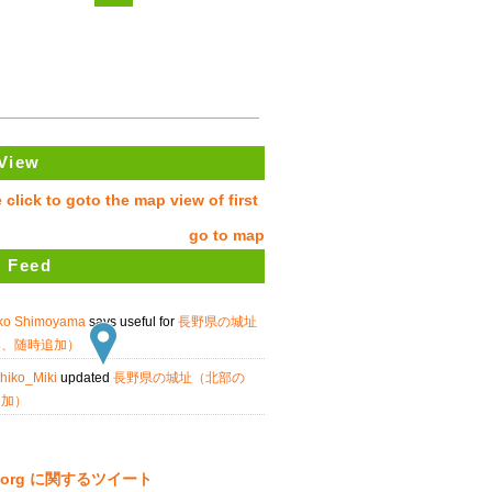
View
go to map
 Feed
ko Shimoyama
says useful for
長野県の城址
み、随時追加）
hiko_Miki
updated
長野県の城址（北部の
追加）
ta.org に関するツイート