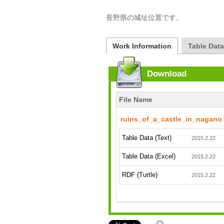
長野県の城址位置です。
Work Information
Table Dat
Download
File Name
ruins_of_a_castle_in_nagano
Table Data (Text)
2015.2.22
Table Data (Excel)
2015.2.22
RDF (Turtle)
2015.2.22