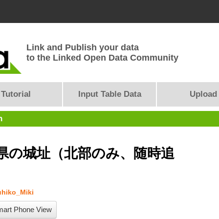
Link and Publish your data
to the Linked Open Data Community
Tutorial
Input Table Data
Upload
n
県の城址（北部のみ、随時追
hiko_Miki
art Phone View