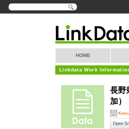
HOME
Linkdata Work Informatio
長野
加）
Katsu
Open Sm