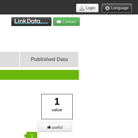
Login
Language
Contact
Published Data
1
value
useful
1