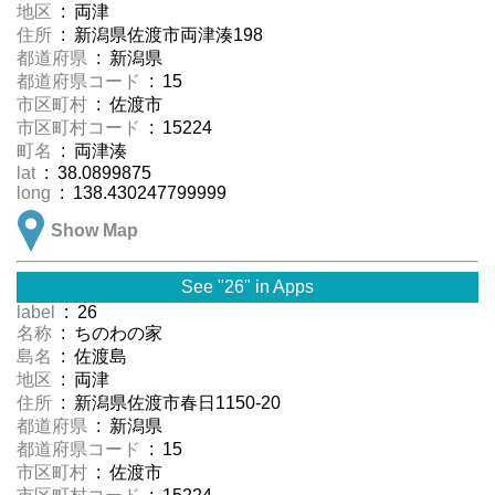
地区
: 両津
住所
: 新潟県佐渡市両津湊198
都道府県
: 新潟県
都道府県コード
: 15
市区町村
: 佐渡市
市区町村コード
: 15224
町名
: 両津湊
lat
: 38.0899875
long
: 138.430247799999
Show Map
See "26" in Apps
label
: 26
名称
: ちのわの家
島名
: 佐渡島
地区
: 両津
住所
: 新潟県佐渡市春日1150-20
都道府県
: 新潟県
都道府県コード
: 15
市区町村
: 佐渡市