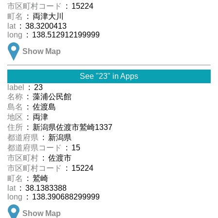
市区町村コード
: 15224
町名
: 両津大川
lat
: 38.3200413
long
: 138.512912199999
Show Map
See "23" in Apps
label
: 23
名称
: 藻浦公民館
島名
: 佐渡島
地区
: 両津
住所
: 新潟県佐渡市鷲崎1337
都道府県
: 新潟県
都道府県コード
: 15
市区町村
: 佐渡市
市区町村コード
: 15224
町名
: 鷲崎
lat
: 38.1383388
long
: 138.390688299999
Show Map