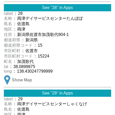
See "28" in Apps
label
: 28
名称
: 両津デイサービスセンターたんぽぽ
島名
: 佐渡島
地区
: 両津
住所
: 新潟県佐渡市加茂歌代904-1
都道府県
: 新潟県
都道府県コード
: 15
市区町村
: 佐渡市
市区町村コード
: 15224
町名
: 加茂歌代
lat
: 38.0899875
long
: 138.430247799999
Show Map
See "29" in Apps
label
: 29
名称
: 両津デイサービスセンターしゃくなげ
島名
: 佐渡島
地区
: 両津