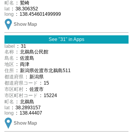
町名
: 鷲崎
lat
: 38.306352
long
: 138.454601499999
Show Map
See "31" in Apps
label
: 31
名称
: 北鵜島公民館
島名
: 佐渡島
地区
: 両津
住所
: 新潟県佐渡市北鵜島511
都道府県
: 新潟県
都道府県コード
: 15
市区町村
: 佐渡市
市区町村コード
: 15224
町名
: 北鵜島
lat
: 38.2893157
long
: 138.44407
Show Map