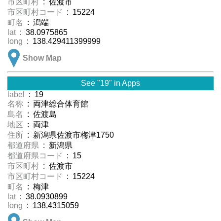
市区町村
: 佐渡市
市区町村コード
: 15224
町名
: 潟端
lat
: 38.0975865
long
: 138.429411399999
Show Map
See "19" in Apps
label
: 19
名称
: 両津総合体育館
島名
: 佐渡島
地区
: 両津
住所
: 新潟県佐渡市梅津1750
都道府県
: 新潟県
都道府県コード
: 15
市区町村
: 佐渡市
市区町村コード
: 15224
町名
: 梅津
lat
: 38.0930899
long
: 138.4315059