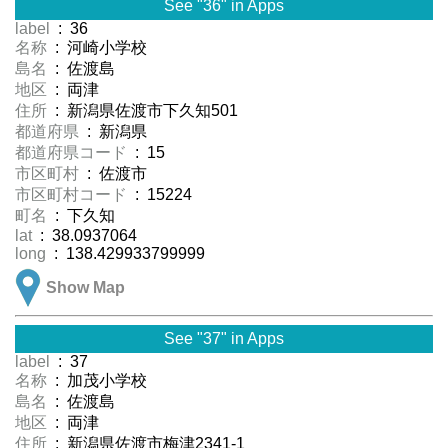
See "36" in Apps
label
: 36
名称
: 河崎小学校
島名
: 佐渡島
地区
: 両津
住所
: 新潟県佐渡市下久知501
都道府県
: 新潟県
都道府県コード
: 15
市区町村
: 佐渡市
市区町村コード
: 15224
町名
: 下久知
lat
: 38.0937064
long
: 138.429933799999
Show Map
See "37" in Apps
label
: 37
名称
: 加茂小学校
島名
: 佐渡島
地区
: 両津
住所
: 新潟県佐渡市梅津2341-1