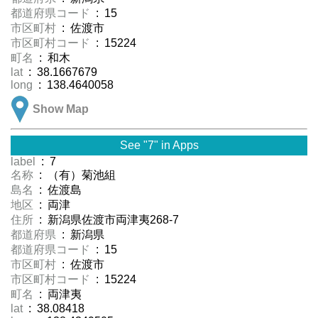
都道府県コード
: 15
市区町村
: 佐渡市
市区町村コード
: 15224
町名
: 和木
lat
: 38.1667679
long
: 138.4640058
Show Map
See "7" in Apps
label
: 7
名称
: （有）菊池組
島名
: 佐渡島
地区
: 両津
住所
: 新潟県佐渡市両津夷268-7
都道府県
: 新潟県
都道府県コード
: 15
市区町村
: 佐渡市
市区町村コード
: 15224
町名
: 両津夷
lat
: 38.08418