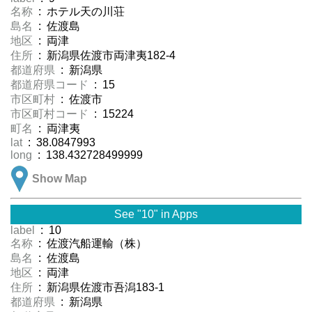
名称
: ホテル天の川荘
島名
: 佐渡島
地区
: 両津
住所
: 新潟県佐渡市両津夷182-4
都道府県
: 新潟県
都道府県コード
: 15
市区町村
: 佐渡市
市区町村コード
: 15224
町名
: 両津夷
lat
: 38.0847993
long
: 138.432728499999
Show Map
See "10" in Apps
label
: 10
名称
: 佐渡汽船運輸（株）
島名
: 佐渡島
地区
: 両津
住所
: 新潟県佐渡市吾潟183-1
都道府県
: 新潟県