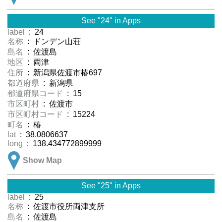
See "24" in Apps
label
: 24
名称
: ドンデン山荘
島名
: 佐渡島
地区
: 両津
住所
: 新潟県佐渡市椿697
都道府県
: 新潟県
都道府県コード
: 15
市区町村
: 佐渡市
市区町村コード
: 15224
町名
: 椿
lat
: 38.0806637
long
: 138.434772899999
Show Map
See "25" in Apps
label
: 25
名称
: 佐渡市役所両津支所
島名
: 佐渡島