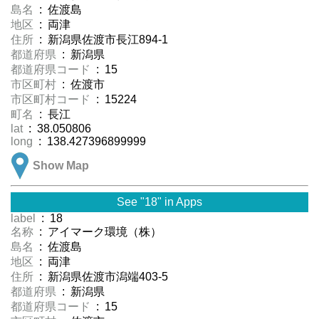
島名
: 佐渡島
地区
: 両津
住所
: 新潟県佐渡市長江894-1
都道府県
: 新潟県
都道府県コード
: 15
市区町村
: 佐渡市
市区町村コード
: 15224
町名
: 長江
lat
: 38.050806
long
: 138.427396899999
Show Map
See "18" in Apps
label
: 18
名称
: アイマーク環境（株）
島名
: 佐渡島
地区
: 両津
住所
: 新潟県佐渡市潟端403-5
都道府県
: 新潟県
都道府県コード
: 15