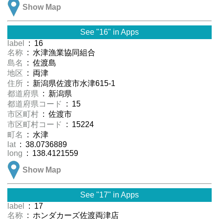
Show Map
See "16" in Apps
label
: 16
名称
: 水津漁業協同組合
島名
: 佐渡島
地区
: 両津
住所
: 新潟県佐渡市水津615-1
都道府県
: 新潟県
都道府県コード
: 15
市区町村
: 佐渡市
市区町村コード
: 15224
町名
: 水津
lat
: 38.0736889
long
: 138.4121559
Show Map
See "17" in Apps
label
: 17
名称
: ホンダカーズ佐渡両津店