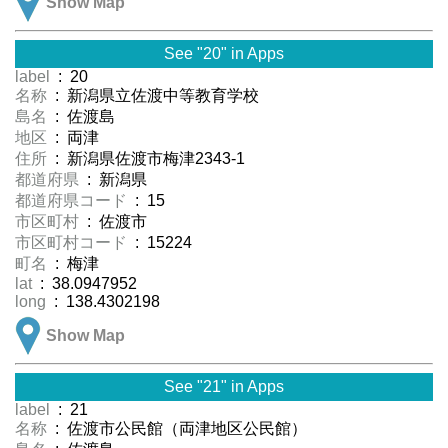
Show Map
See "20" in Apps
label
: 20
名称
: 新潟県立佐渡中等教育学校
島名
: 佐渡島
地区
: 両津
住所
: 新潟県佐渡市梅津2343-1
都道府県
: 新潟県
都道府県コード
: 15
市区町村
: 佐渡市
市区町村コード
: 15224
町名
: 梅津
lat
: 38.0947952
long
: 138.4302198
Show Map
See "21" in Apps
label
: 21
名称
: 佐渡市公民館（両津地区公民館）