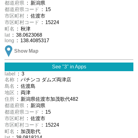
都道府県
: 新潟県
都道府県コード
: 15
市区町村
: 佐渡市
市区町村コード
: 15224
町名
: 秋津
lat
: 38.0623068
long
: 138.4085317
Show Map
See "3" in Apps
label
: 3
名称
: パチンコ ダムズ両津店
島名
: 佐渡島
地区
: 両津
住所
: 新潟県佐渡市加茂歌代482
都道府県
: 新潟県
都道府県コード
: 15
市区町村
: 佐渡市
市区町村コード
: 15224
町名
: 加茂歌代
lat
: 38.0818214