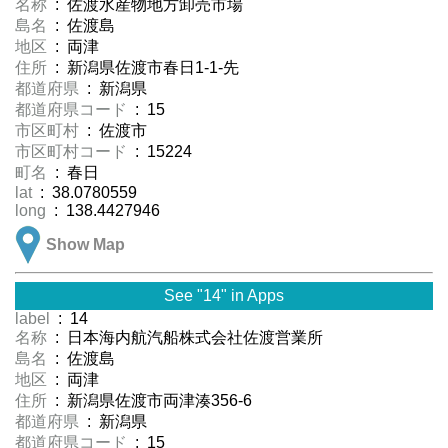
名称
: 佐渡水産物地方卸売市場
島名
: 佐渡島
地区
: 両津
住所
: 新潟県佐渡市春日1-1-先
都道府県
: 新潟県
都道府県コード
: 15
市区町村
: 佐渡市
市区町村コード
: 15224
町名
: 春日
lat
: 38.0780559
long
: 138.4427946
Show Map
See "14" in Apps
label
: 14
名称
: 日本海内航汽船株式会社佐渡営業所
島名
: 佐渡島
地区
: 両津
住所
: 新潟県佐渡市両津湊356-6
都道府県
: 新潟県
都道府県コード
: 15