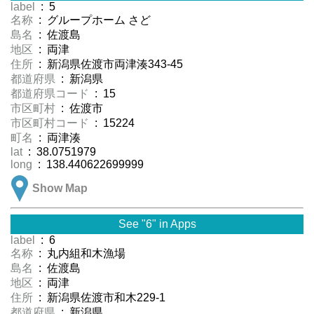
label
: 5
名称
: グループホーム さど
島名
: 佐渡島
地区
: 両津
住所
: 新潟県佐渡市両津湊343-45
都道府県
: 新潟県
都道府県コード
: 15
市区町村
: 佐渡市
市区町村コード
: 15224
町名
: 両津湊
lat
: 38.0751979
long
: 138.440622699999
Show Map
See "6" in Apps
label
: 6
名称
: 丸内組和木漁場
島名
: 佐渡島
地区
: 両津
住所
: 新潟県佐渡市和木229-1
都道府県
: 新潟県