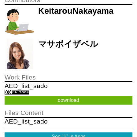
Contributors
KeitarouNakayama
マサボイザベル
Work Files
AED_list_sado
download
Files Content
AED_list_sado
See "1" in Apps