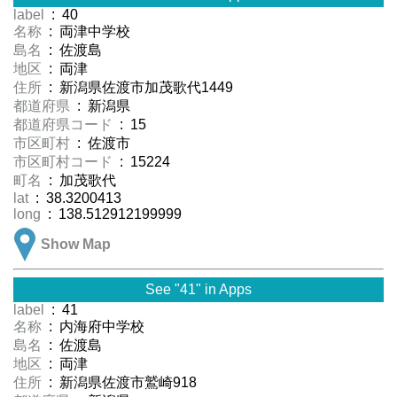
label
: 40
名称
: 両津中学校
島名
: 佐渡島
地区
: 両津
住所
: 新潟県佐渡市加茂歌代1449
都道府県
: 新潟県
都道府県コード
: 15
市区町村
: 佐渡市
市区町村コード
: 15224
町名
: 加茂歌代
lat
: 38.3200413
long
: 138.512912199999
Show Map
See "41" in Apps
label
: 41
名称
: 内海府中学校
島名
: 佐渡島
地区
: 両津
住所
: 新潟県佐渡市鷲崎918