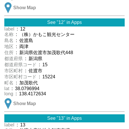
Show Map
See "12" in Apps
label
: 12
名称
: （株）かもこ観光センター
島名
: 佐渡島
地区
: 両津
住所
: 新潟県佐渡市加茂歌代448
都道府県
: 新潟県
都道府県コード
: 15
市区町村
: 佐渡市
市区町村コード
: 15224
町名
: 加茂歌代
lat
: 38.0796994
long
: 138.4172634
Show Map
See "13" in Apps
label
: 13