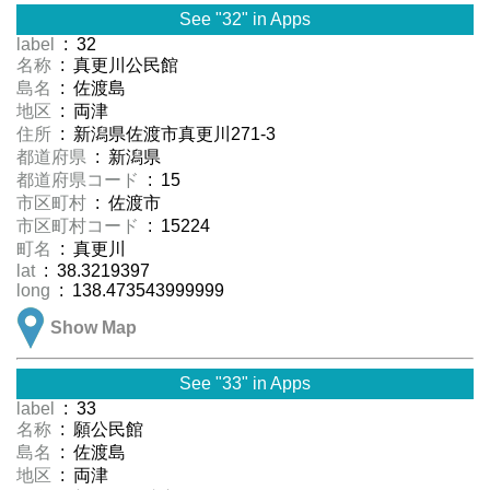
See "32" in Apps
label
: 32
名称
: 真更川公民館
島名
: 佐渡島
地区
: 両津
住所
: 新潟県佐渡市真更川271-3
都道府県
: 新潟県
都道府県コード
: 15
市区町村
: 佐渡市
市区町村コード
: 15224
町名
: 真更川
lat
: 38.3219397
long
: 138.473543999999
Show Map
See "33" in Apps
label
: 33
名称
: 願公民館
島名
: 佐渡島
地区
: 両津