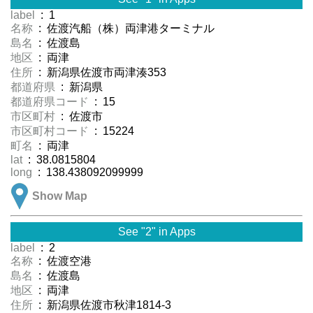
label
: 1
名称
: 佐渡汽船（株）両津港ターミナル
島名
: 佐渡島
地区
: 両津
住所
: 新潟県佐渡市両津湊353
都道府県
: 新潟県
都道府県コード
: 15
市区町村
: 佐渡市
市区町村コード
: 15224
町名
: 両津
lat
: 38.0815804
long
: 138.438092099999
Show Map
See "2" in Apps
label
: 2
名称
: 佐渡空港
島名
: 佐渡島
地区
: 両津
住所
: 新潟県佐渡市秋津1814-3