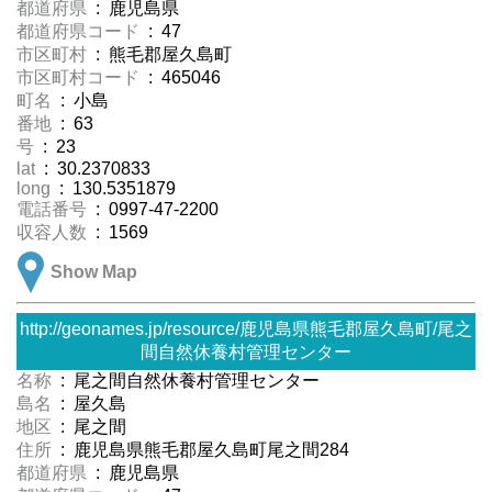
都道府県
: 鹿児島県
都道府県コード
: 47
市区町村
: 熊毛郡屋久島町
市区町村コード
: 465046
町名
: 小島
番地
: 63
号
: 23
lat
: 30.2370833
long
: 130.5351879
電話番号
: 0997-47-2200
収容人数
: 1569
Show Map
http://geonames.jp/resource/鹿児島県熊毛郡屋久島町/尾之
間自然休養村管理センター
名称
: 尾之間自然休養村管理センター
島名
: 屋久島
地区
: 尾之間
住所
: 鹿児島県熊毛郡屋久島町尾之間284
都道府県
: 鹿児島県