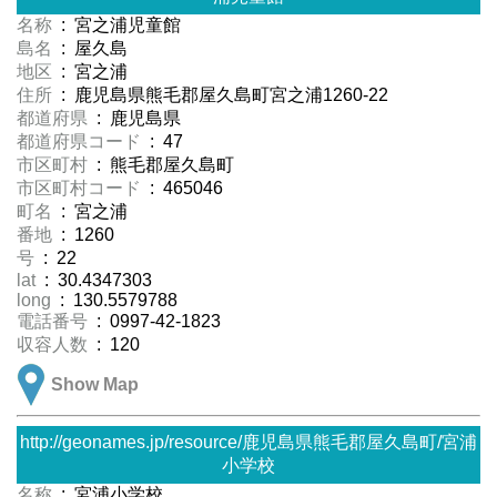
名称
: 宮之浦児童館
島名
: 屋久島
地区
: 宮之浦
住所
: 鹿児島県熊毛郡屋久島町宮之浦1260-22
都道府県
: 鹿児島県
都道府県コード
: 47
市区町村
: 熊毛郡屋久島町
市区町村コード
: 465046
町名
: 宮之浦
番地
: 1260
号
: 22
lat
: 30.4347303
long
: 130.5579788
電話番号
: 0997-42-1823
収容人数
: 120
Show Map
http://geonames.jp/resource/鹿児島県熊毛郡屋久島町/宮浦
小学校
名称
: 宮浦小学校