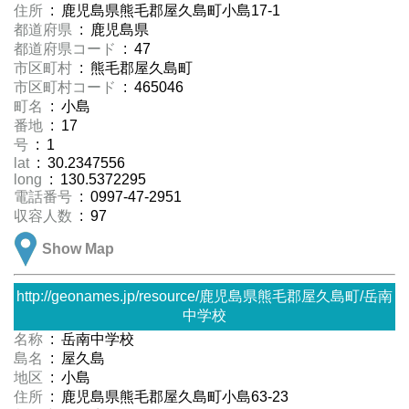
住所
: 鹿児島県熊毛郡屋久島町小島17-1
都道府県
: 鹿児島県
都道府県コード
: 47
市区町村
: 熊毛郡屋久島町
市区町村コード
: 465046
町名
: 小島
番地
: 17
号
: 1
lat
: 30.2347556
long
: 130.5372295
電話番号
: 0997-47-2951
収容人数
: 97
Show Map
http://geonames.jp/resource/鹿児島県熊毛郡屋久島町/岳南
中学校
名称
: 岳南中学校
島名
: 屋久島
地区
: 小島
住所
: 鹿児島県熊毛郡屋久島町小島63-23