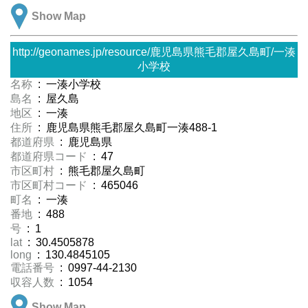
Show Map
http://geonames.jp/resource/鹿児島県熊毛郡屋久島町/一湊
小学校
名称
: 一湊小学校
島名
: 屋久島
地区
: 一湊
住所
: 鹿児島県熊毛郡屋久島町一湊488-1
都道府県
: 鹿児島県
都道府県コード
: 47
市区町村
: 熊毛郡屋久島町
市区町村コード
: 465046
町名
: 一湊
番地
: 488
号
: 1
lat
: 30.4505878
long
: 130.4845105
電話番号
: 0997-44-2130
収容人数
: 1054
Show Map