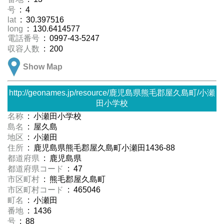
号
: 4
lat
: 30.397516
long
: 130.6414577
電話番号
: 0997-43-5247
収容人数
: 200
Show Map
http://geonames.jp/resource/鹿児島県熊毛郡屋久島町/小瀬
田小学校
名称
: 小瀬田小学校
島名
: 屋久島
地区
: 小瀬田
住所
: 鹿児島県熊毛郡屋久島町小瀬田1436-88
都道府県
: 鹿児島県
都道府県コード
: 47
市区町村
: 熊毛郡屋久島町
市区町村コード
: 465046
町名
: 小瀬田
番地
: 1436
号
: 88