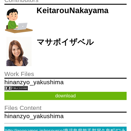
Contributors
KeitarouNakayama
マサボイザベル
Work Files
hinanzyo_yakushima
download
Files Content
hinanzyo_yakushima
http://geonames.jp/resource/鹿児島県熊毛郡屋久島町/口永