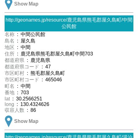
Show Map
http://geonames.jp/resource/鹿児島県熊毛郡屋久島町/中間
公民館
名称
: 中間公民館
島名
: 屋久島
地区
: 中間
住所
: 鹿児島県熊毛郡屋久島町中間703
都道府県
: 鹿児島県
都道府県コード
: 47
市区町村
: 熊毛郡屋久島町
市区町村コード
: 465046
町名
: 中間
番地
: 703
lat
: 30.2566251
long
: 130.4324626
収容人数
: 86
Show Map
http://geonames.jp/resource/鹿児島県熊毛郡屋久島町/湯泊