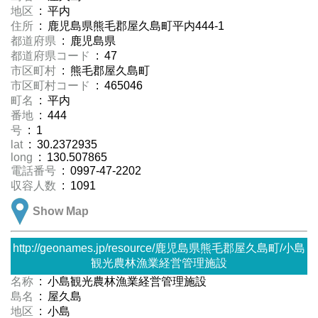
地区
: 平内
住所
: 鹿児島県熊毛郡屋久島町平内444-1
都道府県
: 鹿児島県
都道府県コード
: 47
市区町村
: 熊毛郡屋久島町
市区町村コード
: 465046
町名
: 平内
番地
: 444
号
: 1
lat
: 30.2372935
long
: 130.507865
電話番号
: 0997-47-2202
収容人数
: 1091
Show Map
http://geonames.jp/resource/鹿児島県熊毛郡屋久島町/小島
観光農林漁業経営管理施設
名称
: 小島観光農林漁業経営管理施設
島名
: 屋久島
地区
: 小島