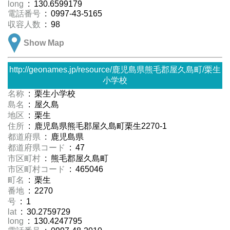
long
: 130.6599179
電話番号
: 0997-43-5165
収容人数
: 98
Show Map
http://geonames.jp/resource/鹿児島県熊毛郡屋久島町/栗生
小学校
名称
: 栗生小学校
島名
: 屋久島
地区
: 栗生
住所
: 鹿児島県熊毛郡屋久島町栗生2270-1
都道府県
: 鹿児島県
都道府県コード
: 47
市区町村
: 熊毛郡屋久島町
市区町村コード
: 465046
町名
: 栗生
番地
: 2270
号
: 1
lat
: 30.2759729
long
: 130.4247795