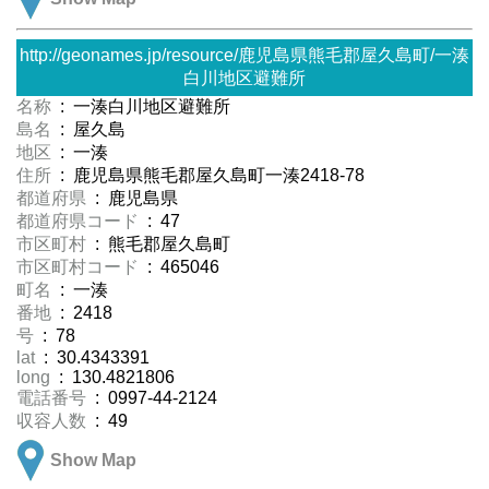
http://geonames.jp/resource/鹿児島県熊毛郡屋久島町/一湊
白川地区避難所
名称
: 一湊白川地区避難所
島名
: 屋久島
地区
: 一湊
住所
: 鹿児島県熊毛郡屋久島町一湊2418-78
都道府県
: 鹿児島県
都道府県コード
: 47
市区町村
: 熊毛郡屋久島町
市区町村コード
: 465046
町名
: 一湊
番地
: 2418
号
: 78
lat
: 30.4343391
long
: 130.4821806
電話番号
: 0997-44-2124
収容人数
: 49
Show Map