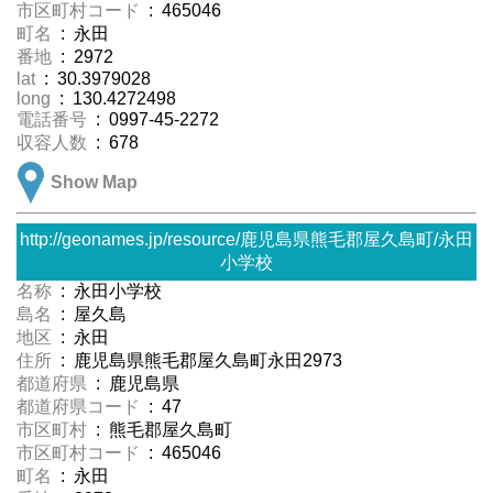
市区町村コード
: 465046
町名
: 永田
番地
: 2972
lat
: 30.3979028
long
: 130.4272498
電話番号
: 0997-45-2272
収容人数
: 678
Show Map
http://geonames.jp/resource/鹿児島県熊毛郡屋久島町/永田
小学校
名称
: 永田小学校
島名
: 屋久島
地区
: 永田
住所
: 鹿児島県熊毛郡屋久島町永田2973
都道府県
: 鹿児島県
都道府県コード
: 47
市区町村
: 熊毛郡屋久島町
市区町村コード
: 465046
町名
: 永田