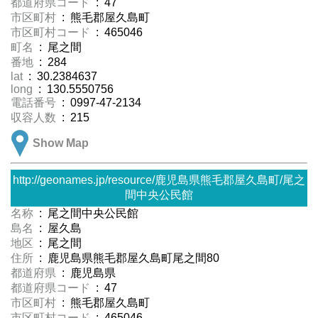
都道府県コード
: 47
市区町村
: 熊毛郡屋久島町
市区町村コード
: 465046
町名
: 尾之間
番地
: 284
lat
: 30.2384637
long
: 130.5550756
電話番号
: 0997-47-2134
収容人数
: 215
Show Map
http://geonames.jp/resource/鹿児島県熊毛郡屋久島町/尾之
間中央公民館
名称
: 尾之間中央公民館
島名
: 屋久島
地区
: 尾之間
住所
: 鹿児島県熊毛郡屋久島町尾之間80
都道府県
: 鹿児島県
都道府県コード
: 47
市区町村
: 熊毛郡屋久島町
市区町村コード
: 465046