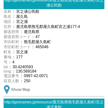
http://geonames.jp/resource/鹿児島県熊毛郡屋久島町/宮之
浦公民館
名称
: 宮之浦公民館
島名
: 屋久島
地区
: 宮之浦
住所
: 鹿児島県熊毛郡屋久島町宮之浦177-4
都道府県
: 鹿児島県
都道府県コード
: 47
市区町村
: 熊毛郡屋久島町
市区町村コード
: 465046
町名
: 宮之浦
番地
: 177
号
: 4
lat
: 30.4240593
long
: 130.569184
電話番号
: 0997-42-0071
収容人数
: 250
Show Map
http://geonames.jp/resource/鹿児島県熊毛郡屋久島町/宮之
浦児童館