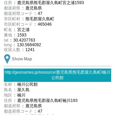
住所
: 鹿児島県熊毛郡屋久島町宮之浦1593
都道府県
: 鹿児島県
都道府県コード
: 47
市区町村
: 熊毛郡屋久島町
市区町村コード
: 465046
町名
: 宮之浦
番地
: 1593
lat
: 30.4207763
long
: 130.5684092
収容人数
: 1241
Show Map
http://geonames.jp/resource/鹿児島県熊毛郡屋久島町/楠川
公民館
名称
: 楠川公民館
島名
: 屋久島
地区
: 楠川
住所
: 鹿児島県熊毛郡屋久島町楠川193
都道府県
: 鹿児島県
都道府県コード
: 47