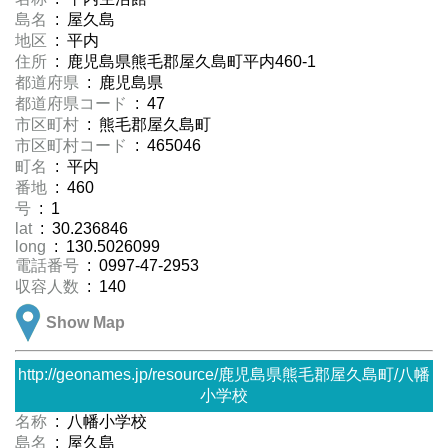
島名
: 屋久島
地区
: 平内
住所
: 鹿児島県熊毛郡屋久島町平内460-1
都道府県
: 鹿児島県
都道府県コード
: 47
市区町村
: 熊毛郡屋久島町
市区町村コード
: 465046
町名
: 平内
番地
: 460
号
: 1
lat
: 30.236846
long
: 130.5026099
電話番号
: 0997-47-2953
収容人数
: 140
Show Map
http://geonames.jp/resource/鹿児島県熊毛郡屋久島町/八幡
小学校
名称
: 八幡小学校
島名
: 屋久島