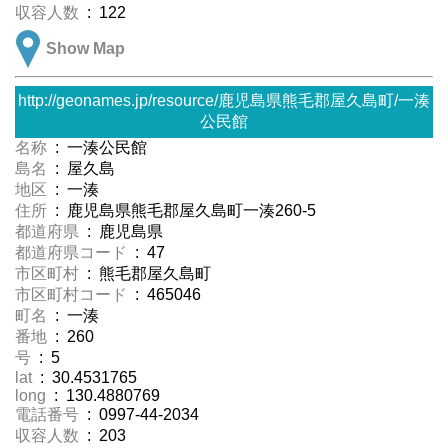
収容人数
: 122
Show Map
http://geonames.jp/resource/鹿児島県熊毛郡屋久島町/一湊
公民館
名称
: 一湊公民館
島名
: 屋久島
地区
: 一湊
住所
: 鹿児島県熊毛郡屋久島町一湊260-5
都道府県
: 鹿児島県
都道府県コード
: 47
市区町村
: 熊毛郡屋久島町
市区町村コード
: 465046
町名
: 一湊
番地
: 260
号
: 5
lat
: 30.4531765
long
: 130.4880769
電話番号
: 0997-44-2034
収容人数
: 203