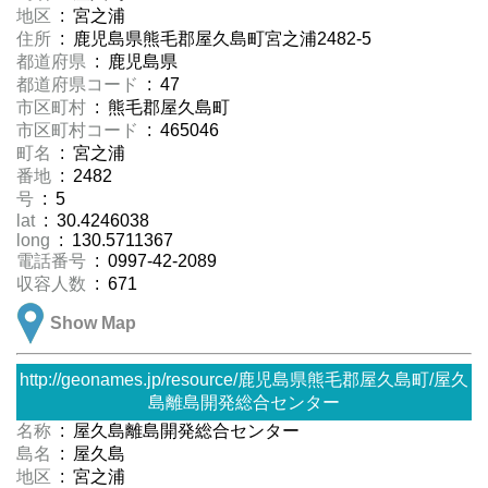
地区
: 宮之浦
住所
: 鹿児島県熊毛郡屋久島町宮之浦2482-5
都道府県
: 鹿児島県
都道府県コード
: 47
市区町村
: 熊毛郡屋久島町
市区町村コード
: 465046
町名
: 宮之浦
番地
: 2482
号
: 5
lat
: 30.4246038
long
: 130.5711367
電話番号
: 0997-42-2089
収容人数
: 671
Show Map
http://geonames.jp/resource/鹿児島県熊毛郡屋久島町/屋久
島離島開発総合センター
名称
: 屋久島離島開発総合センター
島名
: 屋久島
地区
: 宮之浦