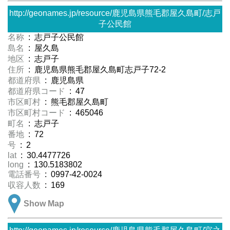
http://geonames.jp/resource/鹿児島県熊毛郡屋久島町/志戸
子公民館
名称
: 志戸子公民館
島名
: 屋久島
地区
: 志戸子
住所
: 鹿児島県熊毛郡屋久島町志戸子72-2
都道府県
: 鹿児島県
都道府県コード
: 47
市区町村
: 熊毛郡屋久島町
市区町村コード
: 465046
町名
: 志戸子
番地
: 72
号
: 2
lat
: 30.4477726
long
: 130.5183802
電話番号
: 0997-42-0024
収容人数
: 169
Show Map