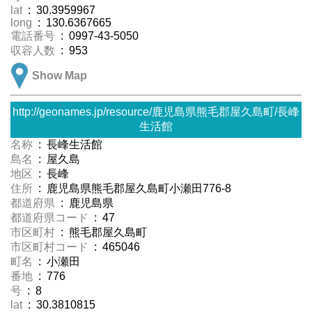
lat
: 30.3959967
long
: 130.6367665
電話番号
: 0997-43-5050
収容人数
: 953
Show Map
http://geonames.jp/resource/鹿児島県熊毛郡屋久島町/長峰
生活館
名称
: 長峰生活館
島名
: 屋久島
地区
: 長峰
住所
: 鹿児島県熊毛郡屋久島町小瀬田776-8
都道府県
: 鹿児島県
都道府県コード
: 47
市区町村
: 熊毛郡屋久島町
市区町村コード
: 465046
町名
: 小瀬田
番地
: 776
号
: 8
lat
: 30.3810815