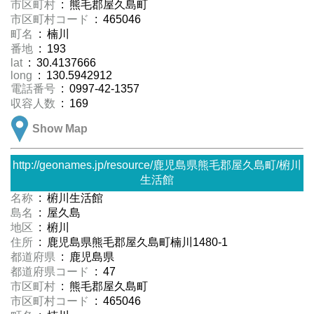
市区町村
: 熊毛郡屋久島町
市区町村コード
: 465046
町名
: 楠川
番地
: 193
lat
: 30.4137666
long
: 130.5942912
電話番号
: 0997-42-1357
収容人数
: 169
Show Map
http://geonames.jp/resource/鹿児島県熊毛郡屋久島町/椨川
生活館
名称
: 椨川生活館
島名
: 屋久島
地区
: 椨川
住所
: 鹿児島県熊毛郡屋久島町楠川1480-1
都道府県
: 鹿児島県
都道府県コード
: 47
市区町村
: 熊毛郡屋久島町
市区町村コード
: 465046