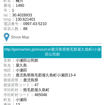
町名
: 楠川
番地
: 1480
号
: 1
lat
: 30.4028933
long
: 130.621401
電話番号
: 0997-43-5210
収容人数
: 88
Show Map
http://geonames.jp/resource/鹿児島県熊毛郡屋久島町/小瀬
田公民館
名称
: 小瀬田公民館
島名
: 屋久島
地区
: 小瀬田
住所
: 鹿児島県熊毛郡屋久島町小瀬田13-4
都道府県
: 鹿児島県
都道府県コード
: 47
市区町村
: 熊毛郡屋久島町
市区町村コード
: 465046
町名
: 小瀬田
番地
: 13