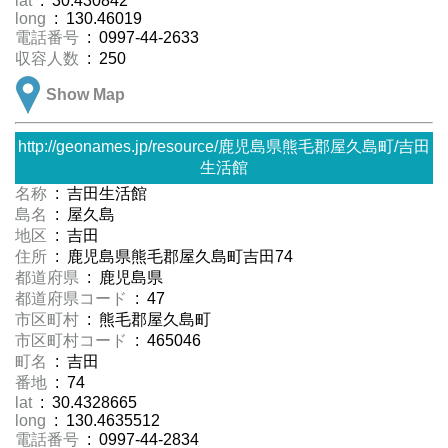
lat
: 30.430842
long
: 130.46019
電話番号
: 0997-44-2633
収容人数
: 250
Show Map
http://geonames.jp/resource/鹿児島県熊毛郡屋久島町/吉田
生活館
名称
: 吉田生活館
島名
: 屋久島
地区
: 吉田
住所
: 鹿児島県熊毛郡屋久島町吉田74
都道府県
: 鹿児島県
都道府県コード
: 47
市区町村
: 熊毛郡屋久島町
市区町村コード
: 465046
町名
: 吉田
番地
: 74
lat
: 30.4328665
long
: 130.4635512
電話番号
: 0997-44-2834