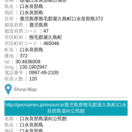
名称
: 役場口永良部島出張所
島名
: 口永良部島
地区
: 口永良部島
住所
: 鹿児島県熊毛郡屋久島町口永良部島372
都道府県
: 鹿児島県
都道府県コード
: 47
市区町村
: 熊毛郡屋久島町
市区町村コード
: 465046
町名
: 口永良部島
番地
: 372
lat
: 30.4636009
long
: 130.1902947
電話番号
: 0997-49-2100
収容人数
: 120
Show Map
http://geonames.jp/resource/鹿児島県熊毛郡屋久島町/口永
良部島湯向公民館
名称
: 口永良部島湯向公民館
島名
: 口永良部島
地区
: 口永良部島