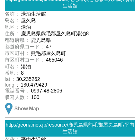
生活館
名称
: 湯泊生活館
島名
: 屋久島
地区
: 湯泊
住所
: 鹿児島県熊毛郡屋久島町湯泊8
都道府県
: 鹿児島県
都道府県コード
: 47
市区町村
: 熊毛郡屋久島町
市区町村コード
: 465046
町名
: 湯泊
番地
: 8
lat
: 30.235262
long
: 130.479429
電話番号
: 0997-48-2806
収容人数
: 100
Show Map
http://geonames.jp/resource/鹿児島県熊毛郡屋久島町/平内
生活館
名称
: 平内生活館