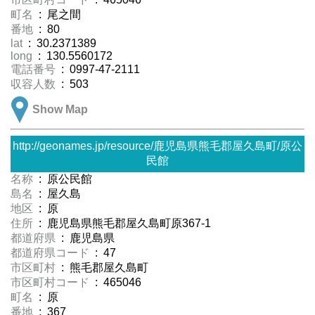
町名
: 尾之間
番地
: 80
lat
: 30.2371389
long
: 130.5560172
電話番号
: 0997-47-2111
収容人数
: 503
Show Map
http://geonames.jp/resource/鹿児島県熊毛郡屋久島町/原公
民館
名称
: 原公民館
島名
: 屋久島
地区
: 原
住所
: 鹿児島県熊毛郡屋久島町原367-1
都道府県
: 鹿児島県
都道府県コード
: 47
市区町村
: 熊毛郡屋久島町
市区町村コード
: 465046
町名
: 原
番地
: 367