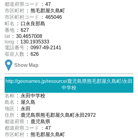
都道府県コード
: 47
市区町村
: 熊毛郡屋久島町
市区町村コード
: 465046
町名
: 口永良部島
番地
: 627
lat
: 30.4657008
long
: 130.1935333
電話番号
: 0997-49-2141
収容人数
: 626
Show Map
http://geonames.jp/resource/鹿児島県熊毛郡屋久島町/永田
中学校
名称
: 永田中学校
島名
: 屋久島
地区
: 永田
住所
: 鹿児島県熊毛郡屋久島町永田2972
都道府県
: 鹿児島県
都道府県コード
: 47
市区町村
: 熊毛郡屋久島町