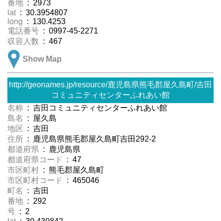
番地
: 2973
lat
: 30.3954807
long
: 130.4253
電話番号
: 0997-45-2271
収容人数
: 467
Show Map
http://geonames.jp/resource/鹿児島県熊毛郡屋久島町/吉田
コミュニティセンターふれあい館
名称
: 吉田コミュニティセンターふれあい館
島名
: 屋久島
地区
: 吉田
住所
: 鹿児島県熊毛郡屋久島町吉田292-2
都道府県
: 鹿児島県
都道府県コード
: 47
市区町村
: 熊毛郡屋久島町
市区町村コード
: 465046
町名
: 吉田
番地
: 292
号
: 2