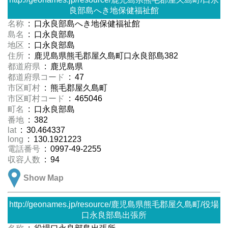
良部島へき地保健福祉館
名称
: 口永良部島へき地保健福祉館
島名
: 口永良部島
地区
: 口永良部島
住所
: 鹿児島県熊毛郡屋久島町口永良部島382
都道府県
: 鹿児島県
都道府県コード
: 47
市区町村
: 熊毛郡屋久島町
市区町村コード
: 465046
町名
: 口永良部島
番地
: 382
lat
: 30.464337
long
: 130.1921223
電話番号
: 0997-49-2255
収容人数
: 94
Show Map
http://geonames.jp/resource/鹿児島県熊毛郡屋久島町/役場
口永良部島出張所