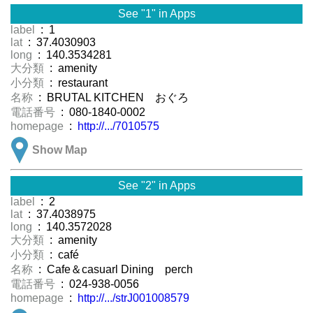
See "1" in Apps
label
: 1
lat
: 37.4030903
long
: 140.3534281
大分類
: amenity
小分類
: restaurant
名称
: BRUTAL KITCHEN おぐろ
電話番号
: 080-1840-0002
homepage
:
http://.../7010575
Show Map
See "2" in Apps
label
: 2
lat
: 37.4038975
long
: 140.3572028
大分類
: amenity
小分類
: café
名称
: Cafe＆casuarl Dining perch
電話番号
: 024-938-0056
homepage
:
http://.../strJ001008579