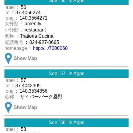
See "56" in Apps
label
: 56
lat
: 37.4056274
long
: 140.3564271
大分類
: amenity
小分類
: restaurant
名称
: Trattoria Cucina
電話番号
: 024-927-0665
homepage
:
http://.../7000060
Show Map
See "57" in Apps
label
: 57
lat
: 37.4043305
long
: 140.3534356
名称
: サイバーパーク桑野
Show Map
See "58" in Apps
label
: 58