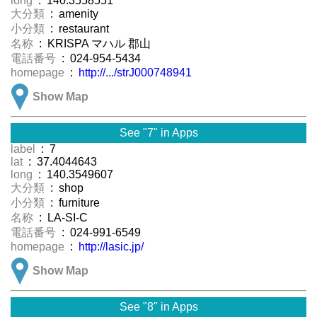
long
: 140.3558551
大分類
: amenity
小分類
: restaurant
名称
: KRISPA マハル 郡山
電話番号
: 024-954-5434
homepage
:
http://.../strJ000748941
Show Map
See "7" in Apps
label
: 7
lat
: 37.4044643
long
: 140.3549607
大分類
: shop
小分類
: furniture
名称
: LA-SI-C
電話番号
: 024-991-6549
homepage
:
http://lasic.jp/
Show Map
See "8" in Apps