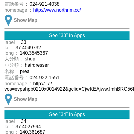
電話番号
: 024-921-4038
homepage
:
http://www.northrim.cc/
Show Map
See "33" in Apps
label
: 33
lat
: 37.4049732
long
: 140.3545367
大分類
: shop
小分類
: hairdresser
名称
: prea
電話番号
: 024-932-1551
homepage
: http://.../?
vos=evpahpb0210x0014922&gclid=CjwKEAjwwJmhBRC56
Show Map
See "34" in Apps
label
: 34
lat
: 37.4027994
long
: 140.361687