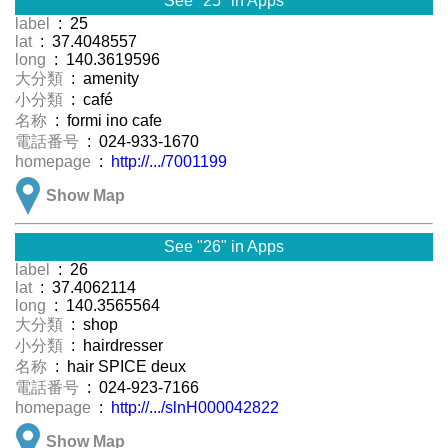
See "25" in Apps
label
: 25
lat
: 37.4048557
long
: 140.3619596
大分類
: amenity
小分類
: café
名称
: formi ino cafe
電話番号
: 024-933-1670
homepage
:
http://.../7001199
Show Map
See "26" in Apps
label
: 26
lat
: 37.4062114
long
: 140.3565564
大分類
: shop
小分類
: hairdresser
名称
: hair SPICE deux
電話番号
: 024-923-7166
homepage
:
http://.../slnH000042822
Show Map