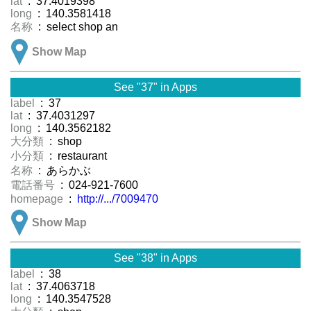
lat
: 37.4019398
long
: 140.3581418
名称
: select shop an
Show Map
See "37" in Apps
label
: 37
lat
: 37.4031297
long
: 140.3562182
大分類
: shop
小分類
: restaurant
名称
: あらかぶ
電話番号
: 024-921-7600
homepage
:
http://.../7009470
Show Map
See "38" in Apps
label
: 38
lat
: 37.4063718
long
: 140.3547528