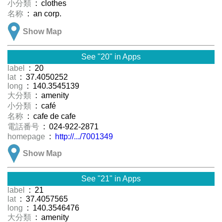
小分類
: clothes
名称
: an corp.
Show Map
See "20" in Apps
label
: 20
lat
: 37.4050252
long
: 140.3545139
大分類
: amenity
小分類
: café
名称
: cafe de cafe
電話番号
: 024-922-2871
homepage
:
http://.../7001349
Show Map
See "21" in Apps
label
: 21
lat
: 37.4057565
long
: 140.3546476
大分類
: amenity