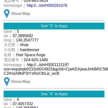
電話番号
: 024-983-5824
homepage
:
http://.../slnH000261076
Show Map
See "5" in Apps
label
: 5
lat
: 37.3995692
long
: 140.3547777
大分類
: shop
小分類
: hairdresser
名称
: Hair Space Ange
電話番号
: 024-925-1480
homepage
: http://.../slnH000112119?
vos=evpahpb0210x0014922&gclid=CjwKEAjwwJmhBRC5
C2rHaX8foP3rYzRoCthLw_wcB
Show Map
See "6" in Apps
label
: 6
lat
: 37.4057332