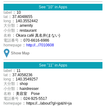
See "10" in Apps
label
: 10
lat
: 37.4048655
long
: 140.3552442
大分類
: amenity
小分類
: restaurant
名称
: Okara café 真名井(まない)
電話番号
: 070-6616-6986
homepage
:
http://.../7010608
Show Map
See "11" in Apps
label
: 11
lat
: 37.4058236
long
: 140.3549257
大分類
: shop
小分類
: hairdresser
名称
: 美容室 Pose
電話番号
: 024-925-5517
homepage
: https://.../about?gl=jp&hl=ja