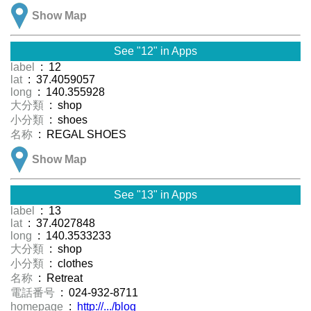
Show Map
See "12" in Apps
label
: 12
lat
: 37.4059057
long
: 140.355928
大分類
: shop
小分類
: shoes
名称
: REGAL SHOES
Show Map
See "13" in Apps
label
: 13
lat
: 37.4027848
long
: 140.3533233
大分類
: shop
小分類
: clothes
名称
: Retreat
電話番号
: 024-932-8711
homepage
:
http://.../blog