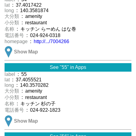
lat
: 37.4017422
long
: 140.3581874
大分類
: amenity
小分類
: restaurant
名称
: キッチン らーめん はな巻
電話番号
: 024-924-0318
homepage
:
http://.../7004266
Show Map
See "55" in Apps
label
: 55
lat
: 37.4055521
long
: 140.3570282
大分類
: amenity
小分類
: restaurant
名称
: キッチン 杉の子
電話番号
: 024-922-1823
Show Map