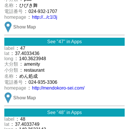
名称
: ひびき舞
電話番号
: 024-932-1707
homepage
:
http://.../c1l3j
Show Map
See "47" in Apps
label
: 47
lat
: 37.4033436
long
: 140.3623948
大分類
: amenity
小分類
: restaurant
名称
: めん処成
電話番号
: 024-935-3306
homepage
:
http://mendokoro-sei.com/
Show Map
See "48" in Apps
label
: 48
lat
: 37.4033749