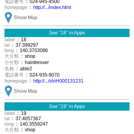
電話番号
: 024-945-4500
homepage
:
http://.../index.html
Show Map
See "18" in Apps
label
: 18
lat
: 37.399297
long
: 140.3703086
大分類
: shop
小分類
: hairdresser
名称
: able2
電話番号
: 024-935-9070
homepage
:
http://.../slnH000131231
Show Map
See "19" in Apps
label
: 19
lat
: 37.4057367
long
: 140.3559247
大分類
: shop