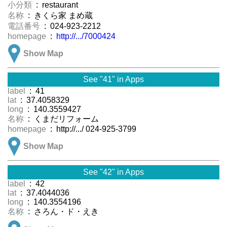
小分類
: restaurant
名称
: きくら家 まめ蔵
電話番号
: 024-923-2212
homepage
:
http://.../7000424
Show Map
See "41" in Apps
label
: 41
lat
: 37.4058329
long
: 140.3559427
名称
: くまだリフォーム
homepage
: http://.../ 024-925-3799
Show Map
See "42" in Apps
label
: 42
lat
: 37.4044036
long
: 140.3554196
名称
: さろん・ド・えき