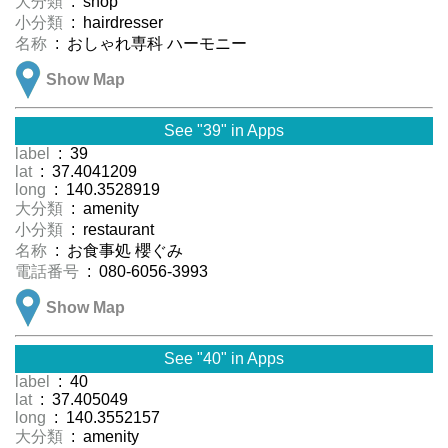
大分類
: shop
小分類
: hairdresser
名称
: おしゃれ専科 ハーモニー
Show Map
See "39" in Apps
label
: 39
lat
: 37.4041209
long
: 140.3528919
大分類
: amenity
小分類
: restaurant
名称
: お食事処 櫻ぐみ
電話番号
: 080-6056-3993
Show Map
See "40" in Apps
label
: 40
lat
: 37.405049
long
: 140.3552157
大分類
: amenity