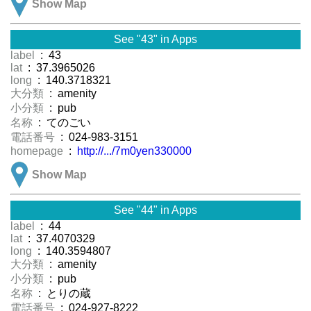
Show Map
See "43" in Apps
label
: 43
lat
: 37.3965026
long
: 140.3718321
大分類
: amenity
小分類
: pub
名称
: てのごい
電話番号
: 024-983-3151
homepage
:
http://.../7m0yen330000
Show Map
See "44" in Apps
label
: 44
lat
: 37.4070329
long
: 140.3594807
大分類
: amenity
小分類
: pub
名称
: とりの蔵
電話番号
: 024-927-8222