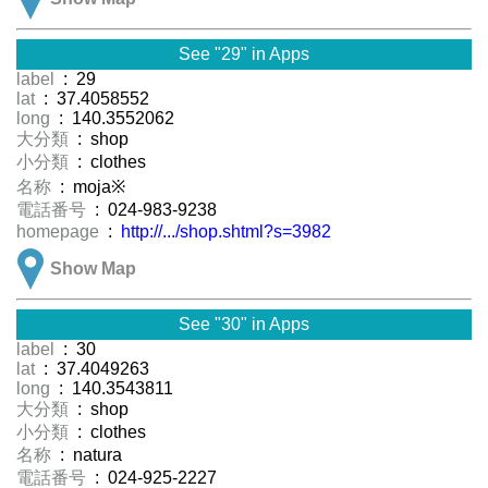
See "29" in Apps
label
: 29
lat
: 37.4058552
long
: 140.3552062
大分類
: shop
小分類
: clothes
名称
: moja※
電話番号
: 024-983-9238
homepage
:
http://.../shop.shtml?s=3982
Show Map
See "30" in Apps
label
: 30
lat
: 37.4049263
long
: 140.3543811
大分類
: shop
小分類
: clothes
名称
: natura
電話番号
: 024-925-2227