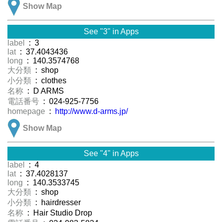
Show Map
See "3" in Apps
label
: 3
lat
: 37.4043436
long
: 140.3574768
大分類
: shop
小分類
: clothes
名称
: D ARMS
電話番号
: 024-925-7756
homepage
:
http://www.d-arms.jp/
Show Map
See "4" in Apps
label
: 4
lat
: 37.4028137
long
: 140.3533745
大分類
: shop
小分類
: hairdresser
名称
: Hair Studio Drop