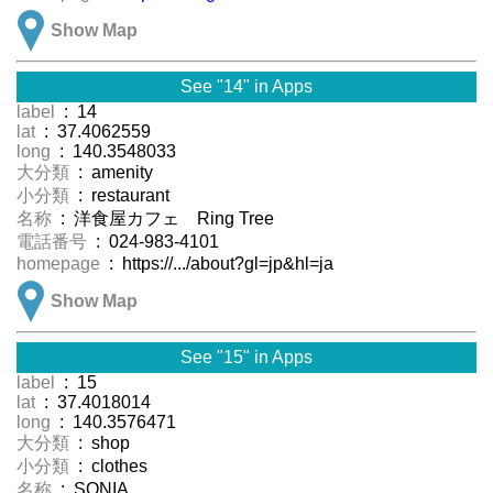
Show Map
See "14" in Apps
label
: 14
lat
: 37.4062559
long
: 140.3548033
大分類
: amenity
小分類
: restaurant
名称
: 洋食屋カフェ Ring Tree
電話番号
: 024-983-4101
homepage
: https://.../about?gl=jp&hl=ja
Show Map
See "15" in Apps
label
: 15
lat
: 37.4018014
long
: 140.3576471
大分類
: shop
小分類
: clothes
名称
: SONIA