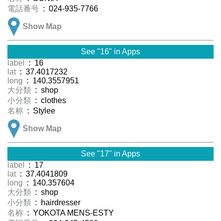
電話番号
: 024-935-7766
Show Map
See "16" in Apps
label
: 16
lat
: 37.4017232
long
: 140.3557951
大分類
: shop
小分類
: clothes
名称
: Stylee
Show Map
See "17" in Apps
label
: 17
lat
: 37.4041809
long
: 140.357604
大分類
: shop
小分類
: hairdresser
名称
: YOKOTA MENS-ESTY