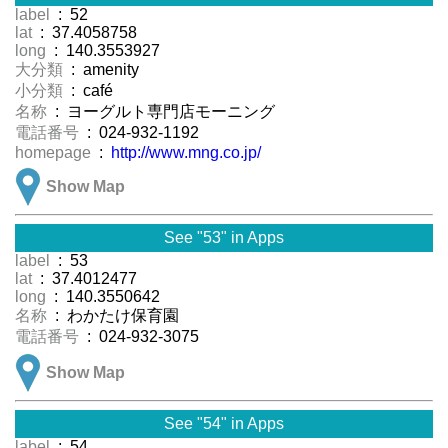
label
: 52
lat
: 37.4058758
long
: 140.3553927
大分類
: amenity
小分類
: café
名称
: ヨーグルト専門店モーニング
電話番号
: 024-932-1192
homepage
:
http://www.mng.co.jp/
Show Map
See "53" in Apps
label
: 53
lat
: 37.4012477
long
: 140.3550642
名称
: わかたけ保育園
電話番号
: 024-932-3075
Show Map
See "54" in Apps
label
: 54