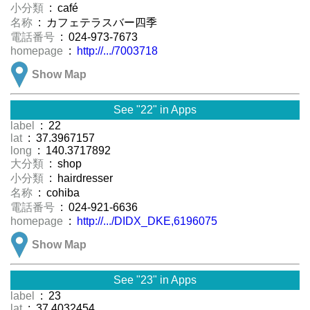
小分類
: café
名称
: カフェテラスバー四季
電話番号
: 024-973-7673
homepage
:
http://.../7003718
Show Map
See "22" in Apps
label
: 22
lat
: 37.3967157
long
: 140.3717892
大分類
: shop
小分類
: hairdresser
名称
: cohiba
電話番号
: 024-921-6636
homepage
:
http://.../DIDX_DKE,6196075
Show Map
See "23" in Apps
label
: 23
lat
: 37.4032454