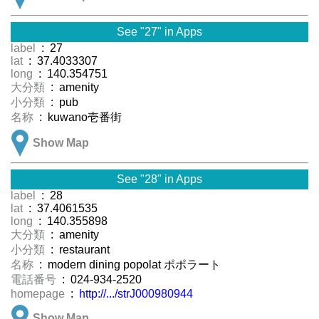
See "27" in Apps
label
: 27
lat
: 37.4033307
long
: 140.354751
大分類
: amenity
小分類
: pub
名称
: kuwano壱番街
Show Map
See "28" in Apps
label
: 28
lat
: 37.4061535
long
: 140.355898
大分類
: amenity
小分類
: restaurant
名称
: modern dining popolat ポポラート
電話番号
: 024-934-2520
homepage
:
http://.../strJ000980944
Show Map