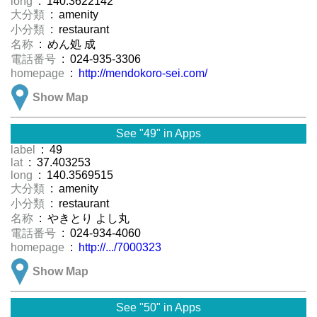
long
: 140.3622142
大分類
: amenity
小分類
: restaurant
名称
: めん処 成
電話番号
: 024-935-3306
homepage
:
http://mendokoro-sei.com/
Show Map
See "49" in Apps
label
: 49
lat
: 37.403253
long
: 140.3569515
大分類
: amenity
小分類
: restaurant
名称
: やきとり よし丸
電話番号
: 024-934-4060
homepage
:
http://.../7000323
Show Map
See "50" in Apps