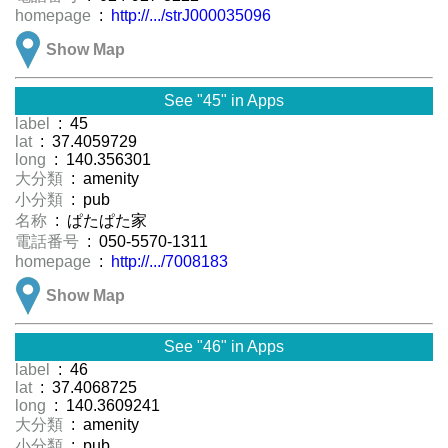
homepage
:
http://.../strJ000035096
Show Map
See "45" in Apps
label
: 45
lat
: 37.4059729
long
: 140.356301
大分類
: amenity
小分類
: pub
名称
: ぱたぱた家
電話番号
: 050-5570-1311
homepage
:
http://.../7008183
Show Map
See "46" in Apps
label
: 46
lat
: 37.4068725
long
: 140.3609241
大分類
: amenity
小分類
: pub