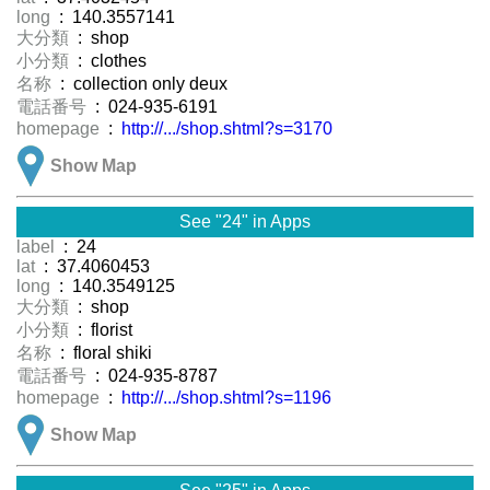
long
: 140.3557141
大分類
: shop
小分類
: clothes
名称
: collection only deux
電話番号
: 024-935-6191
homepage
:
http://.../shop.shtml?s=3170
Show Map
See "24" in Apps
label
: 24
lat
: 37.4060453
long
: 140.3549125
大分類
: shop
小分類
: florist
名称
: floral shiki
電話番号
: 024-935-8787
homepage
:
http://.../shop.shtml?s=1196
Show Map