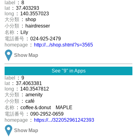
label
: 8
lat
: 37.403293
long
: 140.3557023
大分類
: shop
小分類
: hairdresser
名称
: Lily
電話番号
: 024-925-2479
homepage
:
http://.../shop.shtml?s=3565
Show Map
See "9" in Apps
label
: 9
lat
: 37.4063381
long
: 140.3547812
大分類
: amenity
小分類
: café
名称
: coffee＆donut MAPLE
電話番号
: 090-2952-0659
homepage
:
https://.../322052961242393
Show Map