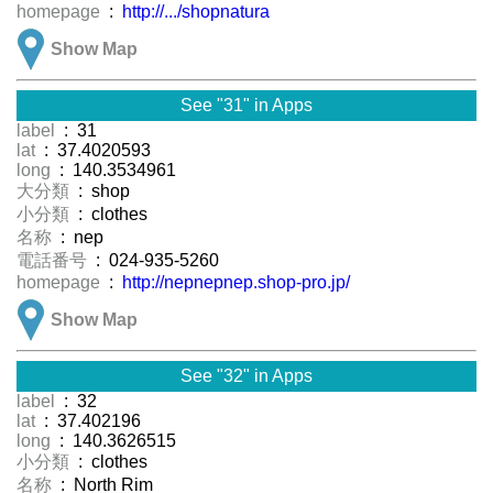
homepage
:
http://.../shopnatura
Show Map
See "31" in Apps
label
: 31
lat
: 37.4020593
long
: 140.3534961
大分類
: shop
小分類
: clothes
名称
: nep
電話番号
: 024-935-5260
homepage
:
http://nepnepnep.shop-pro.jp/
Show Map
See "32" in Apps
label
: 32
lat
: 37.402196
long
: 140.3626515
小分類
: clothes
名称
: North Rim