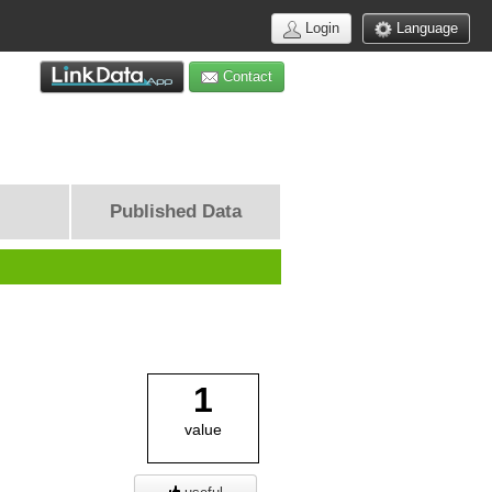
Login
Language
Contact
Published Data
1
value