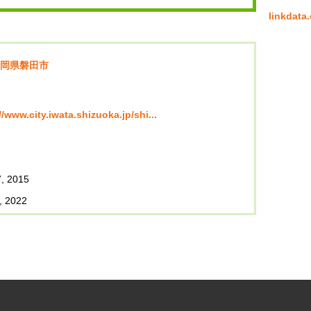
linkda
岡県磐田市
//www.city.iwata.shizuoka.jp/shi...
, 2015
, 2022