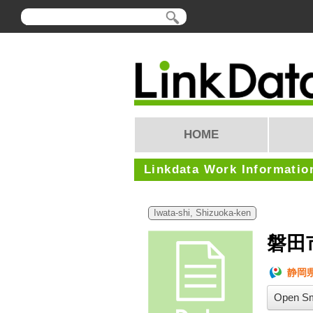
HOME
Linkdata Work Informatio
Iwata-shi, Shizuoka-ken
磐田
静岡
Open Sm