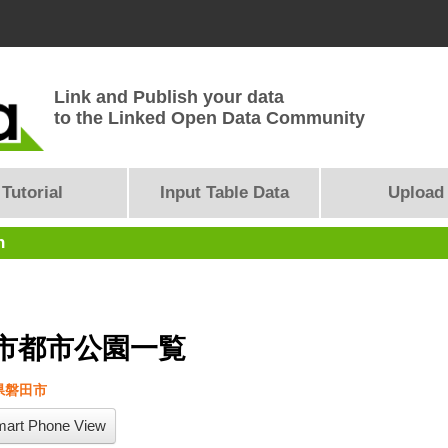
Link and Publish your data
to the Linked Open Data Community
Tutorial
Input Table Data
Upload
n
市都市公園一覧
県磐田市
art Phone View