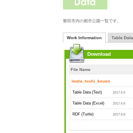
磐田市内の都市公園一覧です。
Work Information
Table Dat
Download
File Name
iwata_toshi_kouen
Table Data (Text)
2017.6.6
Table Data (Excel)
2017.6.6
RDF (Turtle)
2017.6.6