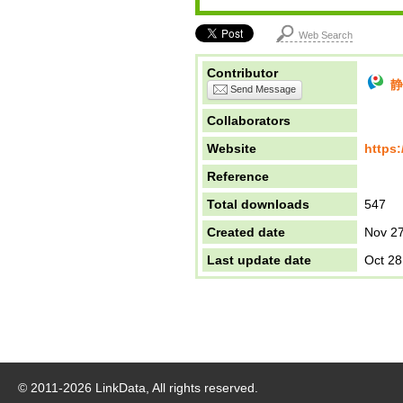
Web Search
Contributor
静
Send Message
Collaborators
Website
https:
Reference
Total downloads
547
Created date
Nov 27
Last update date
Oct 28
© 2011-
2026
LinkData, All rights reserved.