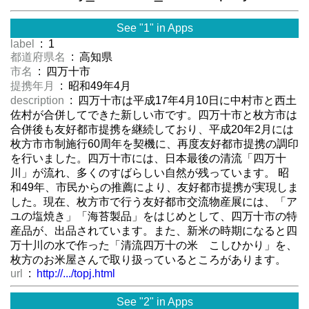
See "1" in Apps
label
: 1
都道府県名
: 高知県
市名
: 四万十市
提携年月
: 昭和49年4月
description
: 四万十市は平成17年4月10日に中村市と西土
佐村が合併してできた新しい市です。四万十市と枚方市は
合併後も友好都市提携を継続しており、平成20年2月には
枚方市市制施行60周年を契機に、再度友好都市提携の調印
を行いました。四万十市には、日本最後の清流「四万十
川」が流れ、多くのすばらしい自然が残っています。 昭
和49年、市民からの推薦により、友好都市提携が実現しま
した。現在、枚方市で行う友好都市交流物産展には、「ア
ユの塩焼き」「海苔製品」をはじめとして、四万十市の特
産品が、出品されています。また、新米の時期になると四
万十川の水で作った「清流四万十の米 こしひかり」を、
枚方のお米屋さんで取り扱っているところがあります。
url
:
http://.../topj.html
See "2" in Apps