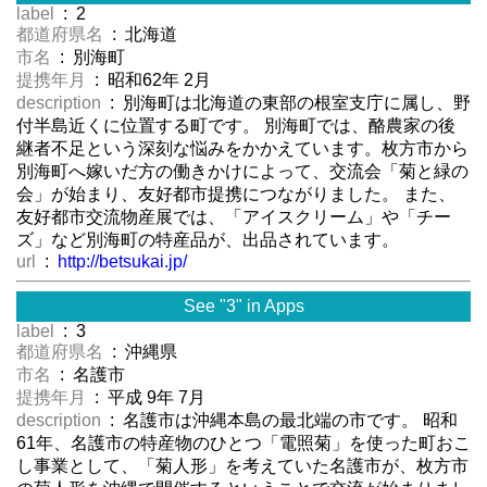
label
: 2
都道府県名
: 北海道
市名
: 別海町
提携年月
: 昭和62年 2月
description
: 別海町は北海道の東部の根室支庁に属し、野
付半島近くに位置する町です。 別海町では、酪農家の後
継者不足という深刻な悩みをかかえています。枚方市から
別海町へ嫁いだ方の働きかけによって、交流会「菊と緑の
会」が始まり、友好都市提携につながりました。 また、
友好都市交流物産展では、「アイスクリーム」や「チー
ズ」など別海町の特産品が、出品されています。
url
:
http://betsukai.jp/
See "3" in Apps
label
: 3
都道府県名
: 沖縄県
市名
: 名護市
提携年月
: 平成 9年 7月
description
: 名護市は沖縄本島の最北端の市です。 昭和
61年、名護市の特産物のひとつ「電照菊」を使った町おこ
し事業として、「菊人形」を考えていた名護市が、枚方市