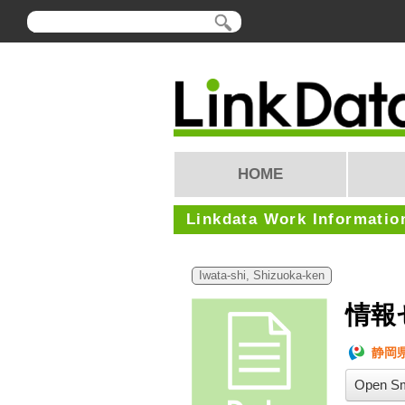
HOME
Linkdata Work Informatio
Iwata-shi, Shizuoka-ken
情報
静岡
Open Sm