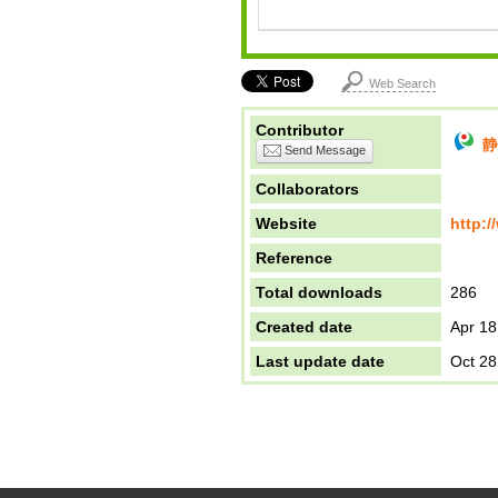
Web Search
Contributor
静
Send Message
Collaborators
Website
http:/
Reference
Total downloads
286
Created date
Apr 18
Last update date
Oct 28