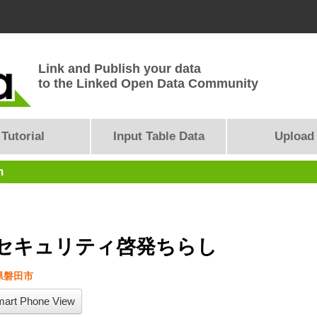
Link and Publish your data
to the Linked Open Data Community
Tutorial
Input Table Data
Upload
n
セキュリティ啓発ちらし
県磐田市
art Phone View