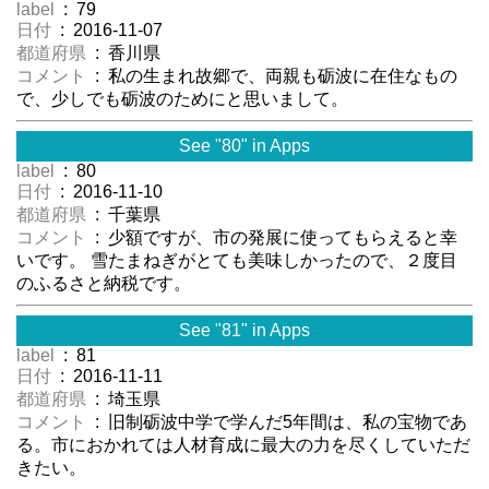
label
: 79
日付
: 2016-11-07
都道府県
: 香川県
コメント
: 私の生まれ故郷で、両親も砺波に在住なもの
で、少しでも砺波のためにと思いまして。
See "80" in Apps
label
: 80
日付
: 2016-11-10
都道府県
: 千葉県
コメント
: 少額ですが、市の発展に使ってもらえると幸
いです。 雪たまねぎがとても美味しかったので、２度目
のふるさと納税です。
See "81" in Apps
label
: 81
日付
: 2016-11-11
都道府県
: 埼玉県
コメント
: 旧制砺波中学で学んだ5年間は、私の宝物であ
る。市におかれては人材育成に最大の力を尽くしていただ
きたい。