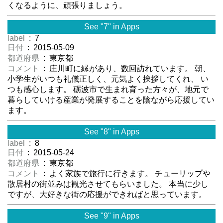
くなるように、頑張りましょう。
See "7" in Apps
label
: 7
日付
: 2015-05-09
都道府県
: 東京都
コメント
: 庄川町に縁があり、数回訪れています。 朝、
小学生がいつも礼儀正しく、元気よく挨拶してくれ、 い
つも感心します。 砺波市で生まれ育った方々が、地元で
暮らしていける産業が発展することを陰ながら応援してい
ます。
See "8" in Apps
label
: 8
日付
: 2015-05-24
都道府県
: 東京都
コメント
: よく家族で旅行に行きます。 チューリップや
散居村の街並みは観光させてもらいました。 本当に少し
ですが、大好きな街の応援ができればと思っています。
See "9" in Apps