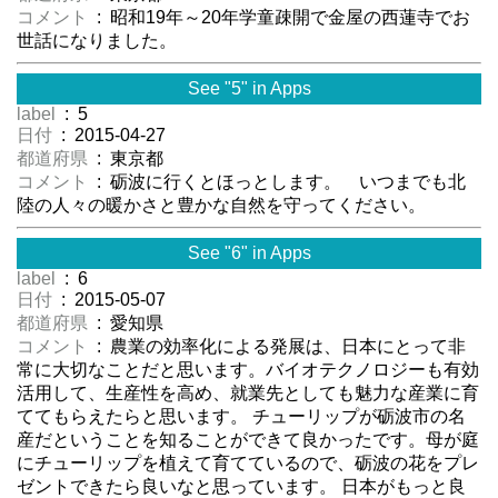
コメント
: 昭和19年～20年学童疎開で金屋の西蓮寺でお
世話になりました。
See "5" in Apps
label
: 5
日付
: 2015-04-27
都道府県
: 東京都
コメント
: 砺波に行くとほっとします。 いつまでも北
陸の人々の暖かさと豊かな自然を守ってください。
See "6" in Apps
label
: 6
日付
: 2015-05-07
都道府県
: 愛知県
コメント
: 農業の効率化による発展は、日本にとって非
常に大切なことだと思います。バイオテクノロジーも有効
活用して、生産性を高め、就業先としても魅力な産業に育
ててもらえたらと思います。 チューリップが砺波市の名
産だということを知ることができて良かったです。母が庭
にチューリップを植えて育てているので、砺波の花をプレ
ゼントできたら良いなと思っています。 日本がもっと良