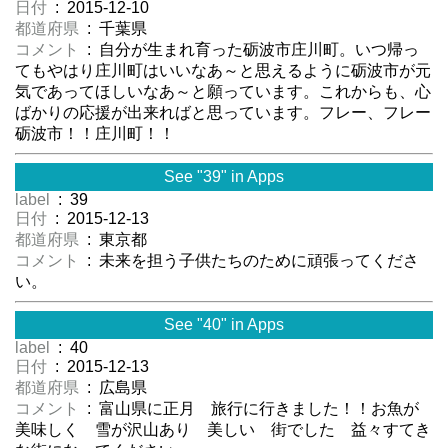
日付
: 2015-12-10
都道府県
: 千葉県
コメント
: 自分が生まれ育った砺波市庄川町。いつ帰っ
てもやはり庄川町はいいなあ～と思えるように砺波市が元
気であってほしいなあ～と願っています。これからも、心
ばかりの応援が出来ればと思っています。フレー、フレー
砺波市！！庄川町！！
See "39" in Apps
label
: 39
日付
: 2015-12-13
都道府県
: 東京都
コメント
: 未来を担う子供たちのために頑張ってくださ
い。
See "40" in Apps
label
: 40
日付
: 2015-12-13
都道府県
: 広島県
コメント
: 富山県に正月 旅行に行きました！！お魚が
美味しく 雪が沢山あり 美しい 街でした 益々すてき