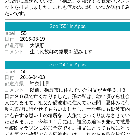
の受付に置かれていた、「砺波」を紹介する観光パンフレ
ットを拝見しました。これも何かのご縁。いつか訪ねてみ
たいです。
See "55" in Apps
label
: 55
日付
: 2016-03-19
都道府県
: 大阪府
コメント
: 生まれ故郷の発展を望みます。
See "56" in Apps
label
: 56
日付
: 2016-04-03
都道府県
: 神奈川県
コメント
: 以前、砺波市に住んでいた祖父が今年３月３
日に９６歳で亡くなりました。孫の私は、幼い頃から社会
人になるまで、祖父が砺波市に住んでいた間、夏休みに何
度も遊びに行かせてもらいましたし、一昨年にも砺波市内
に点在する思い出の場所を一人旅でじっくり訪ねさせてい
ただきました。今年１１月には、祖父の追悼を兼ねて散居
村縦断マラソンに参加予定です。祖父にとっても私にとっ
ても第２の故郷である砺波市には、これからも良き故郷で