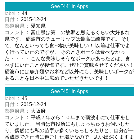
See "44" in Apps
label
: 44
日付
: 2015-12-24
都道府県
: 愛知県
コメント
: 富山県は第二の故郷と思えるくらい大好きな
県です。 砺波市のチューリップは最高に綺麗です。 そし
て、なんといっても食べ物が美味しい！ 以前は仕事でよ
く行っていたのですが、 そのときポークは食べなかっ
た・・・・ こんな美味しそうなポークがあったとは、食
べずにいたことが後悔です。ぜひご賞味させてください！
砺波市には魚介類やお米など以外にも、美味しいポークが
あることを日本中に広めていただきたいです！
See "45" in Apps
label
: 45
日付
: 2015-12-24
都道府県
: 大阪府
コメント
: 平成７年から１０年まで砺波市にて仕事をし
ていました。 当時は市役所にもしょっちゅうお伺いした
り、偶然にも私の苗字が多くいらっしゃたりと、自分が一
番成長できた時に過ごした場所なので、思い出深くますま