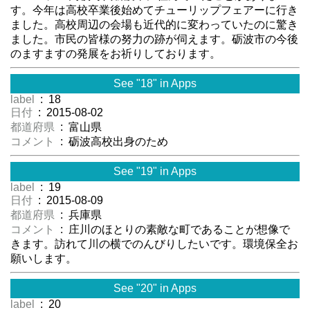
す。今年は高校卒業後始めてチューリップフェアーに行き
ました。高校周辺の会場も近代的に変わっていたのに驚き
ました。市民の皆様の努力の跡が伺えます。砺波市の今後
のますますの発展をお祈りしております。
See "18" in Apps
label
: 18
日付
: 2015-08-02
都道府県
: 富山県
コメント
: 砺波高校出身のため
See "19" in Apps
label
: 19
日付
: 2015-08-09
都道府県
: 兵庫県
コメント
: 庄川のほとりの素敵な町であることが想像で
きます。訪れて川の横でのんびりしたいです。環境保全お
願いします。
See "20" in Apps
label
: 20