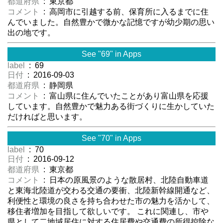
都道府県
: 東京都
コメント
: 高岡市に引越する前、保育所に入るまでに住
んでいました。自然豊かで微かな記憶ですが幼少期の思い
出の地です。
See "69" in Apps
label
: 69
日付
: 2016-09-03
都道府県
: 静岡県
コメント
: 富山県に住んでいたことがあり富山県を応援
しています。自然豊かで魅力ある街づくりに生かしていた
だければと思います。
See "70" in Apps
label
: 70
日付
: 2016-09-12
都道府県
: 東京都
コメント
: 日本の原風景のような散居村、北陸自動車道
と東海北陸道が交わる交通の要衝、北陸新幹線開通など、
利便性と環境の良さを持ち合わせた市の魅力を活かして、
移住者増加を目指して欲しいです。 これに関連し、市や
県として二地域居住に対する住居費や交通費の所得控除な