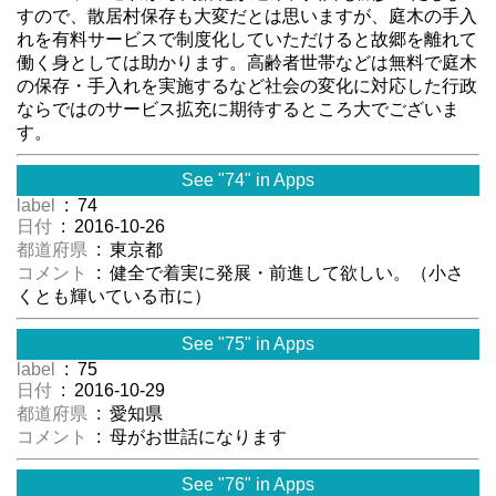
すので、散居村保存も大変だとは思いますが、庭木の手入
れを有料サービスで制度化していただけると故郷を離れて
働く身としては助かります。高齢者世帯などは無料で庭木
の保存・手入れを実施するなど社会の変化に対応した行政
ならではのサービス拡充に期待するところ大でございま
す。
See "74" in Apps
label
: 74
日付
: 2016-10-26
都道府県
: 東京都
コメント
: 健全で着実に発展・前進して欲しい。（小さ
くとも輝いている市に）
See "75" in Apps
label
: 75
日付
: 2016-10-29
都道府県
: 愛知県
コメント
: 母がお世話になります
See "76" in Apps