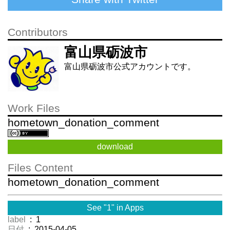
Contributors
富山県砺波市
富山県砺波市公式アカウントです。
Work Files
hometown_donation_comment
download
Files Content
hometown_donation_comment
See "1" in Apps
label
: 1
日付
: 2015-04-05