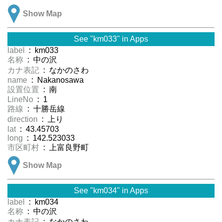
Show Map
See "km033" in Apps
label
: km033
名称
: 中の沢
カナ表記
: なかのさわ
name
: Nakanosawa
設置位置
: 南
LineNo
: 1
路線
: 十勝岳線
direction
: 上り
lat
: 43.45703
long
: 142.523033
市区町村
: 上富良野町
Show Map
See "km034" in Apps
label
: km034
名称
: 中の沢
カナ表記
: なかのさわ