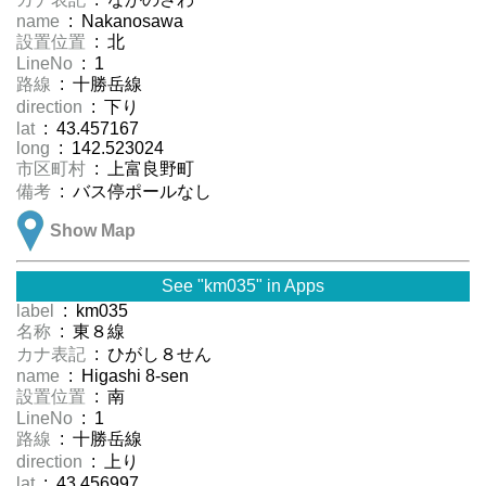
name
: Nakanosawa
設置位置
: 北
LineNo
: 1
路線
: 十勝岳線
direction
: 下り
lat
: 43.457167
long
: 142.523024
市区町村
: 上富良野町
備考
: バス停ポールなし
Show Map
See "km035" in Apps
label
: km035
名称
: 東８線
カナ表記
: ひがし８せん
name
: Higashi 8-sen
設置位置
: 南
LineNo
: 1
路線
: 十勝岳線
direction
: 上り
lat
: 43.456997