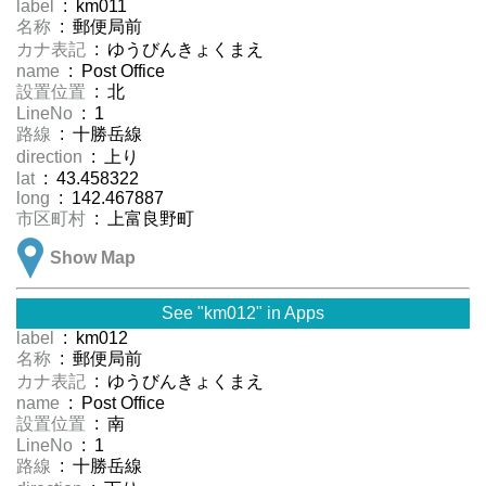
label
: km011
名称
: 郵便局前
カナ表記
: ゆうびんきょくまえ
name
: Post Office
設置位置
: 北
LineNo
: 1
路線
: 十勝岳線
direction
: 上り
lat
: 43.458322
long
: 142.467887
市区町村
: 上富良野町
Show Map
See "km012" in Apps
label
: km012
名称
: 郵便局前
カナ表記
: ゆうびんきょくまえ
name
: Post Office
設置位置
: 南
LineNo
: 1
路線
: 十勝岳線