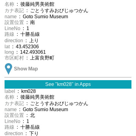
名称
: 後藤純男美術館
カナ表記
: ごとうすみおびじゅつかん
name
: Goto Sumio Museum
設置位置
: 南
LineNo
: 1
路線
: 十勝岳線
direction
: 上り
lat
: 43.452306
long
: 142.493061
市区町村
: 上富良野町
Show Map
See "km028" in Apps
label
: km028
名称
: 後藤純男美術館
カナ表記
: ごとうすみおびじゅつかん
name
: Goto Sumio Museum
設置位置
: 北
LineNo
: 1
路線
: 十勝岳線
direction
: 下り