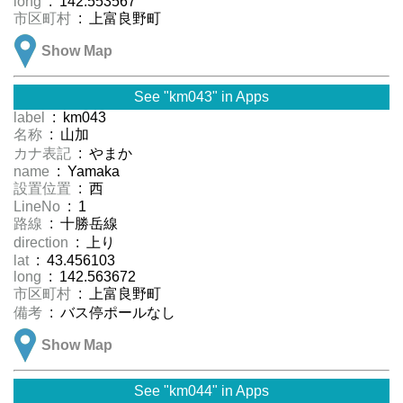
long
: 142.553567
市区町村
: 上富良野町
Show Map
See "km043" in Apps
label
: km043
名称
: 山加
カナ表記
: やまか
name
: Yamaka
設置位置
: 西
LineNo
: 1
路線
: 十勝岳線
direction
: 上り
lat
: 43.456103
long
: 142.563672
市区町村
: 上富良野町
備考
: バス停ポールなし
Show Map
See "km044" in Apps