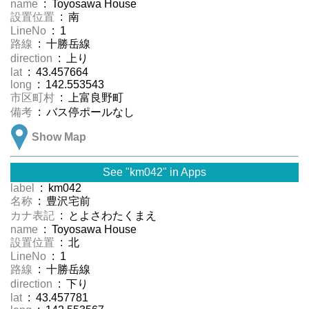
name
: Toyosawa House
設置位置
: 南
LineNo
: 1
路線
: 十勝岳線
direction
: 上り
lat
: 43.457664
long
: 142.553543
市区町村
: 上富良野町
備考
: バス停ポールなし
Show Map
See "km042" in Apps
label
: km042
名称
: 豊沢宅前
カナ表記
: とよさわたくまえ
name
: Toyosawa House
設置位置
: 北
LineNo
: 1
路線
: 十勝岳線
direction
: 下り
lat
: 43.457781