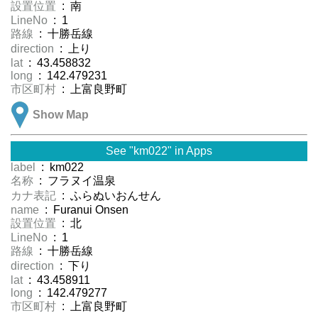
設置位置
: 南
LineNo
: 1
路線
: 十勝岳線
direction
: 上り
lat
: 43.458832
long
: 142.479231
市区町村
: 上富良野町
Show Map
See "km022" in Apps
label
: km022
名称
: フラヌイ温泉
カナ表記
: ふらぬいおんせん
name
: Furanui Onsen
設置位置
: 北
LineNo
: 1
路線
: 十勝岳線
direction
: 下り
lat
: 43.458911
long
: 142.479277
市区町村
: 上富良野町