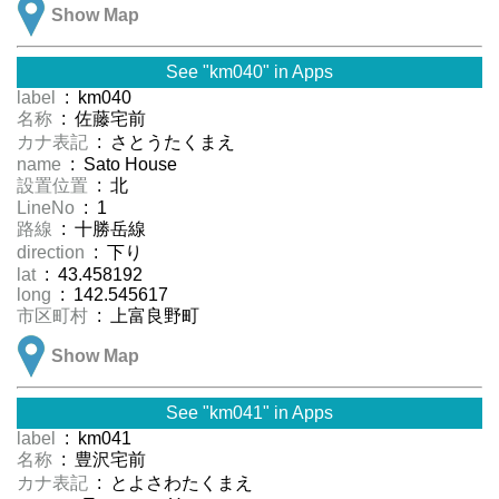
Show Map
See "km040" in Apps
label
: km040
名称
: 佐藤宅前
カナ表記
: さとうたくまえ
name
: Sato House
設置位置
: 北
LineNo
: 1
路線
: 十勝岳線
direction
: 下り
lat
: 43.458192
long
: 142.545617
市区町村
: 上富良野町
Show Map
See "km041" in Apps
label
: km041
名称
: 豊沢宅前
カナ表記
: とよさわたくまえ