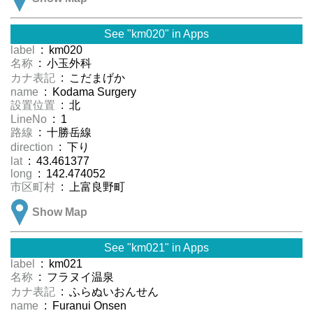
See "km020" in Apps
label
: km020
名称
: 小玉外科
カナ表記
: こだまげか
name
: Kodama Surgery
設置位置
: 北
LineNo
: 1
路線
: 十勝岳線
direction
: 下り
lat
: 43.461377
long
: 142.474052
市区町村
: 上富良野町
Show Map
See "km021" in Apps
label
: km021
名称
: フラヌイ温泉
カナ表記
: ふらぬいおんせん
name
: Furanui Onsen