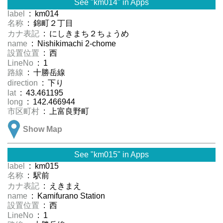
See "km014" in Apps
label
: km014
名称
: 錦町２丁目
カナ表記
: にしきまち２ちょうめ
name
: Nishikimachi 2-chome
設置位置
: 西
LineNo
: 1
路線
: 十勝岳線
direction
: 下り
lat
: 43.461195
long
: 142.466944
市区町村
: 上富良野町
Show Map
See "km015" in Apps
label
: km015
名称
: 駅前
カナ表記
: えきまえ
name
: Kamifurano Station
設置位置
: 西
LineNo
: 1