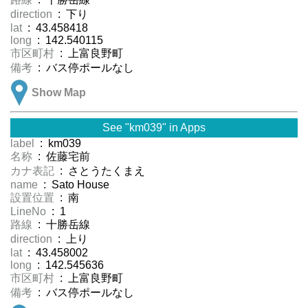
direction
: 下り
lat
: 43.458418
long
: 142.540115
市区町村
: 上富良野町
備考
: バス停ポールなし
Show Map
See "km039" in Apps
label
: km039
名称
: 佐藤宅前
カナ表記
: さとうたくまえ
name
: Sato House
設置位置
: 南
LineNo
: 1
路線
: 十勝岳線
direction
: 上り
lat
: 43.458002
long
: 142.545636
市区町村
: 上富良野町
備考
: バス停ポールなし