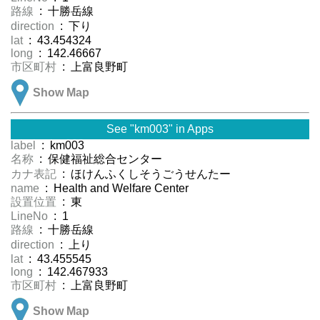
路線
: 十勝岳線
direction
: 下り
lat
: 43.454324
long
: 142.46667
市区町村
: 上富良野町
Show Map
See "km003" in Apps
label
: km003
名称
: 保健福祉総合センター
カナ表記
: ほけんふくしそうごうせんたー
name
: Health and Welfare Center
設置位置
: 東
LineNo
: 1
路線
: 十勝岳線
direction
: 上り
lat
: 43.455545
long
: 142.467933
市区町村
: 上富良野町
Show Map