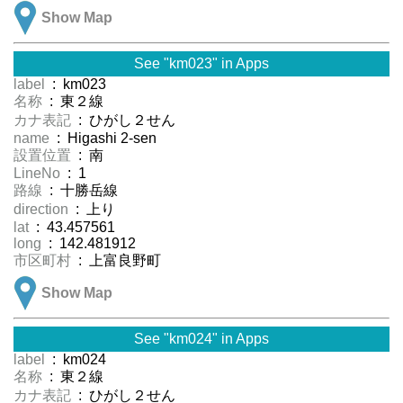
Show Map
See "km023" in Apps
label
: km023
名称
: 東２線
カナ表記
: ひがし２せん
name
: Higashi 2-sen
設置位置
: 南
LineNo
: 1
路線
: 十勝岳線
direction
: 上り
lat
: 43.457561
long
: 142.481912
市区町村
: 上富良野町
Show Map
See "km024" in Apps
label
: km024
名称
: 東２線
カナ表記
: ひがし２せん