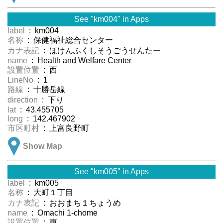
See "km004" in Apps
label
: km004
名称
: 保健福祉総合センター
カナ表記
: ほけんふくしそうごうせんたー
name
: Health and Welfare Center
設置位置
: 西
LineNo
: 1
路線
: 十勝岳線
direction
: 下り
lat
: 43.455705
long
: 142.467902
市区町村
: 上富良野町
Show Map
See "km005" in Apps
label
: km005
名称
: 大町１丁目
カナ表記
: おおまち１ちょうめ
name
: Omachi 1-chome
設置位置
: 東