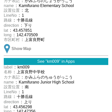
カナ表記
: かみふらのしょうがっこう
name
: Kamifurano Elementary School
設置位置
: 北
LineNo
: 1
路線
: 十勝岳線
direction
: 下り
lat
: 43.457851
long
: 142.470509
市区町村
: 上富良野町
Show Map
See "km009" in Apps
label
: km009
名称
: 上富良野中学校
カナ表記
: かみふらのちゅうがっこう
name
: Kamifurano Junior High School
設置位置
: 南
LineNo
: 1
路線
: 十勝岳線
direction
: 上り
lat
: 43.456298
long
: 142.47356