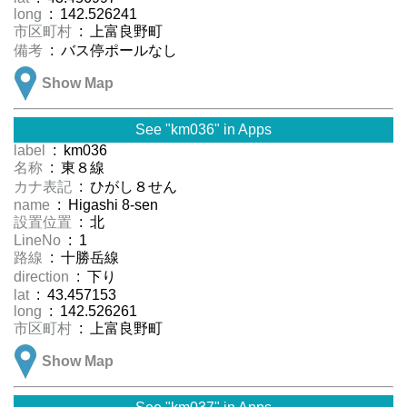
long
: 142.526241
市区町村
: 上富良野町
備考
: バス停ポールなし
Show Map
See "km036" in Apps
label
: km036
名称
: 東８線
カナ表記
: ひがし８せん
name
: Higashi 8-sen
設置位置
: 北
LineNo
: 1
路線
: 十勝岳線
direction
: 下り
lat
: 43.457153
long
: 142.526261
市区町村
: 上富良野町
Show Map