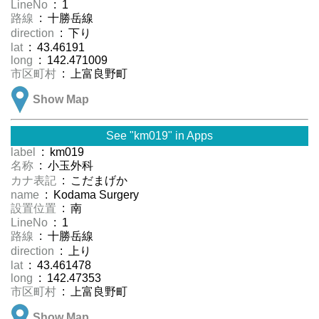
LineNo
: 1
路線
: 十勝岳線
direction
: 下り
lat
: 43.46191
long
: 142.471009
市区町村
: 上富良野町
Show Map
See "km019" in Apps
label
: km019
名称
: 小玉外科
カナ表記
: こだまげか
name
: Kodama Surgery
設置位置
: 南
LineNo
: 1
路線
: 十勝岳線
direction
: 上り
lat
: 43.461478
long
: 142.47353
市区町村
: 上富良野町
Show Map