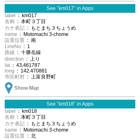
See "km017" in Apps
label
: km017
名称
: 本町３丁目
カナ表記
: もとまち３ちょうめ
name
: Motomachi 3-chome
設置位置
: 南
LineNo
: 1
路線
: 十勝岳線
direction
: 上り
lat
: 43.461787
long
: 142.470881
市区町村
: 上富良野町
Show Map
See "km018" in Apps
label
: km018
名称
: 本町３丁目
カナ表記
: もとまち３ちょうめ
name
: Motomachi 3-chome
設置位置
: 北