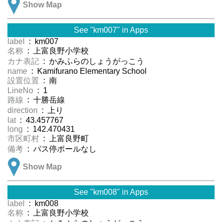
Show Map
See "km007" in Apps
label
: km007
名称
: 上富良野小学校
カナ表記
: かみふらのしょうがっこう
name
: Kamifurano Elementary School
設置位置
: 南
LineNo
: 1
路線
: 十勝岳線
direction
: 上り
lat
: 43.457767
long
: 142.470431
市区町村
: 上富良野町
備考
: バス停ポールなし
Show Map
See "km008" in Apps
label
: km008
名称
: 上富良野小学校