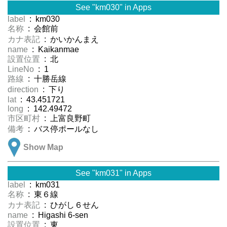
See "km030" in Apps
label
: km030
名称
: 会館前
カナ表記
: かいかんまえ
name
: Kaikanmae
設置位置
: 北
LineNo
: 1
路線
: 十勝岳線
direction
: 下り
lat
: 43.451721
long
: 142.49472
市区町村
: 上富良野町
備考
: バス停ポールなし
Show Map
See "km031" in Apps
label
: km031
名称
: 東６線
カナ表記
: ひがし６せん
name
: Higashi 6-sen
設置位置
: 東