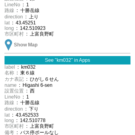
LineNo
: 1
路線
: 十勝岳線
direction
: 上り
lat
: 43.45251
long
: 142.510923
市区町村
: 上富良野町
Show Map
See "km032" in Apps
label
: km032
名称
: 東６線
カナ表記
: ひがし６せん
name
: Higashi 6-sen
設置位置
: 西
LineNo
: 1
路線
: 十勝岳線
direction
: 下り
lat
: 43.452533
long
: 142.510778
市区町村
: 上富良野町
備考
: バス停ポールなし