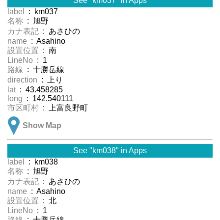
See "km037" in Apps
label
: km037
名称
: 旭野
カナ表記
: あさひの
name
: Asahino
設置位置
: 南
LineNo
: 1
路線
: 十勝岳線
direction
: 上り
lat
: 43.458285
long
: 142.540111
市区町村
: 上富良野町
Show Map
See "km038" in Apps
label
: km038
名称
: 旭野
カナ表記
: あさひの
name
: Asahino
設置位置
: 北
LineNo
: 1
路線
: 十勝岳線