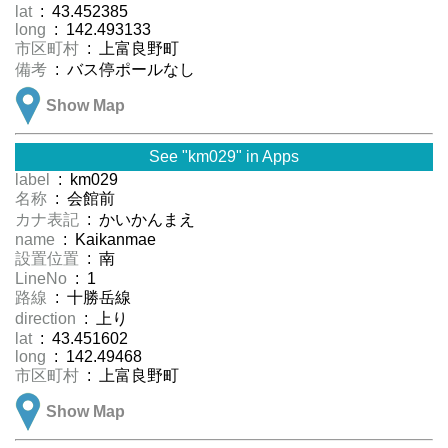
lat
: 43.452385
long
: 142.493133
市区町村
: 上富良野町
備考
: バス停ポールなし
Show Map
See "km029" in Apps
label
: km029
名称
: 会館前
カナ表記
: かいかんまえ
name
: Kaikanmae
設置位置
: 南
LineNo
: 1
路線
: 十勝岳線
direction
: 上り
lat
: 43.451602
long
: 142.49468
市区町村
: 上富良野町
Show Map