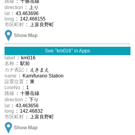
路線
: 十勝岳線
direction
: 上り
lat
: 43.463696
long
: 142.468155
市区町村
: 上富良野町
Show Map
See "km016" in Apps
label
: km016
名称
: 駅前
カナ表記
: えきまえ
name
: Kamifurano Station
設置位置
: 東
LineNo
: 1
路線
: 十勝岳線
direction
: 下り
lat
: 43.463656
long
: 142.46832
市区町村
: 上富良野町
Show Map