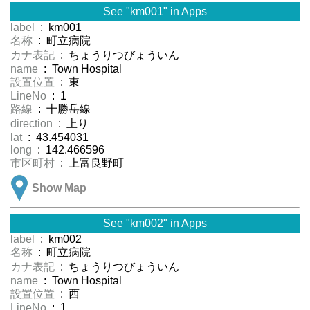
See "km001" in Apps
label
: km001
名称
: 町立病院
カナ表記
: ちょうりつびょういん
name
: Town Hospital
設置位置
: 東
LineNo
: 1
路線
: 十勝岳線
direction
: 上り
lat
: 43.454031
long
: 142.466596
市区町村
: 上富良野町
Show Map
See "km002" in Apps
label
: km002
名称
: 町立病院
カナ表記
: ちょうりつびょういん
name
: Town Hospital
設置位置
: 西
LineNo
: 1