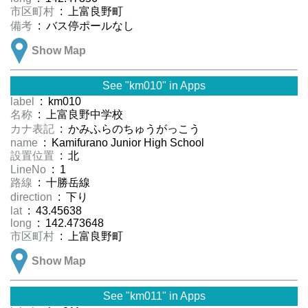
市区町村
: 上富良野町
備考
: バス停ポールなし
Show Map
See "km010" in Apps
label
: km010
名称
: 上富良野中学校
カナ表記
: かみふらのちゅうがっこう
name
: Kamifurano Junior High School
設置位置
: 北
LineNo
: 1
路線
: 十勝岳線
direction
: 下り
lat
: 43.45638
long
: 142.473648
市区町村
: 上富良野町
Show Map
See "km011" in Apps