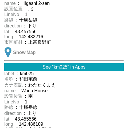
name
: Higashi 2-sen
設置位置
: 北
LineNo
: 1
路線
: 十勝岳線
direction
: 下り
lat
: 43.457556
long
: 142.482216
市区町村
: 上富良野町
Show Map
See "km025" in Apps
label
: km025
名称
: 和田宅前
カナ表記
: わだたくまえ
name
: Wada House
設置位置
: 南
LineNo
: 1
路線
: 十勝岳線
direction
: 上り
lat
: 43.455566
long
: 142.486109