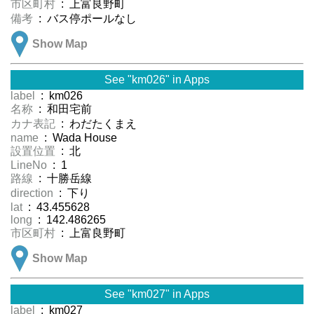
市区町村
: 上富良野町
備考
: バス停ポールなし
Show Map
See "km026" in Apps
label
: km026
名称
: 和田宅前
カナ表記
: わだたくまえ
name
: Wada House
設置位置
: 北
LineNo
: 1
路線
: 十勝岳線
direction
: 下り
lat
: 43.455628
long
: 142.486265
市区町村
: 上富良野町
Show Map
See "km027" in Apps
label
: km027