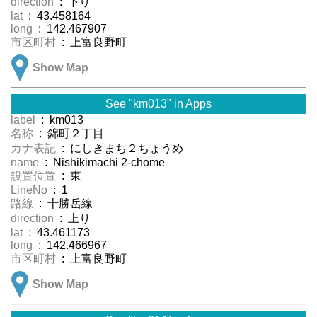
direction
: 下り
lat
: 43.458164
long
: 142.467907
市区町村
: 上富良野町
Show Map
See "km013" in Apps
label
: km013
名称
: 錦町２丁目
カナ表記
: にしきまち２ちょうめ
name
: Nishikimachi 2-chome
設置位置
: 東
LineNo
: 1
路線
: 十勝岳線
direction
: 上り
lat
: 43.461173
long
: 142.466967
市区町村
: 上富良野町
Show Map