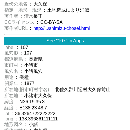
近傍の地名
: 大久保
指定・地形・現況
: 土地造成により消滅
著作者
: 清水長正
CCライセンス
: CC-BY-SA
著作者URL
:
http://.../shimizu-chosei.html
See "107" in Apps
label
: 107
風穴ID
: 107
都道府県
: 長野県
市町村
: 小諸市
風穴名
: 小諸風穴
用途
: 蚕種
開業年
: 1877
所在地(旧市町村字名)
: 北佐久郡川辺村大久保前山
所在地
: 小諸市大久保
緯度
: N36 19 35.3
経度
: E138 23 48.7
lat
: 36.3264722222222
long
: 138.396861111111
地形図名
: 小諸