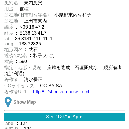
風穴名
: 東内風穴
用途
: 蚕種
所在地(旧市町村字名)
: 小県郡東内村和子
所在地
: 上田市東内
緯度
: N36 18 47.2
経度
: E138 13 41.7
lat
: 36.3131111111111
long
: 138.22825
地形図名
: 武石
近傍の地名
: 和子(わご)
標高
: 590
指定・地形・現況
: 崖錐を造成 石垣囲残存 (現所有者
滝沢利通)
著作者
: 清水長正
CCライセンス
: CC-BY-SA
著作者URL
:
http://.../shimizu-chosei.html
Show Map
See "124" in Apps
label
: 124
風穴ID
: 124