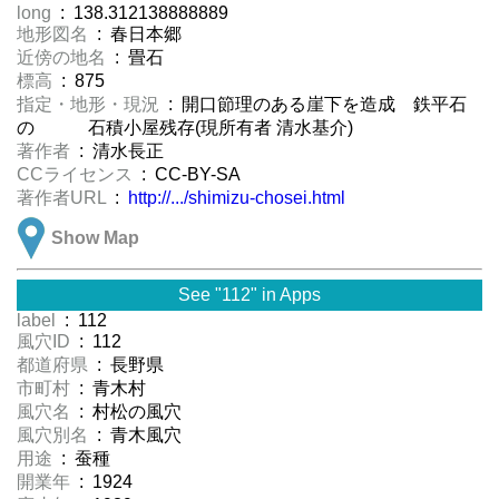
long
: 138.312138888889
地形図名
: 春日本郷
近傍の地名
: 畳石
標高
: 875
指定・地形・現況
: 開口節理のある崖下を造成 鉄平石
の 石積小屋残存(現所有者 清水基介)
著作者
: 清水長正
CCライセンス
: CC-BY-SA
著作者URL
:
http://.../shimizu-chosei.html
Show Map
See "112" in Apps
label
: 112
風穴ID
: 112
都道府県
: 長野県
市町村
: 青木村
風穴名
: 村松の風穴
風穴別名
: 青木風穴
用途
: 蚕種
開業年
: 1924