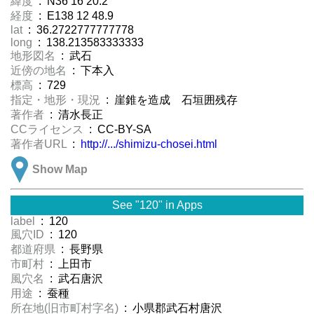
緯度
: N36 16 20.2
経度
: E138 12 48.9
lat
: 36.2722777777778
long
: 138.213583333333
地形図名
: 武石
近傍の地名
: 下本入
標高
: 729
指定・地形・現況
: 崖錐を造成 石垣囲残存
著作者
: 清水長正
CCライセンス
: CC-BY-SA
著作者URL
:
http://.../shimizu-chosei.html
Show Map
See "120" in Apps
label
: 120
風穴ID
: 120
都道府県
: 長野県
市町村
: 上田市
風穴名
: 武石唐沢
用途
: 蚕種
所在地(旧市町村字名)
: 小県郡武石村唐沢