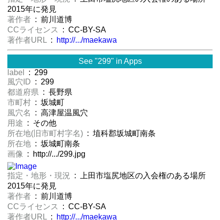
2015年に発見
著作者
: 前川道博
CCライセンス
: CC-BY-SA
著作者URL
:
http://.../maekawa
See "299" in Apps
label
: 299
風穴ID
: 299
都道府県
: 長野県
市町村
: 坂城町
風穴名
: 高津屋温風穴
用途
: その他
所在地(旧市町村字名)
: 埴科郡坂城町南条
所在地
: 坂城町南条
画像
: http://.../299.jpg
指定・地形・現況
: 上田市塩尻地区の入会権のある場所
2015年に発見
著作者
: 前川道博
CCライセンス
: CC-BY-SA
著作者URL
:
http://.../maekawa