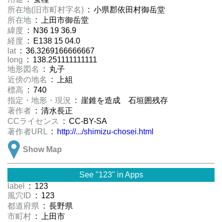
所在地(旧市町村字名)
: 小県郡依田村御岳堂
所在地
: 上田市御岳堂
緯度
: N36 19 36.9
経度
: E138 15 04.0
lat
: 36.3269166666667
long
: 138.251111111111
地形図名
: 丸子
近傍の地名
: 上組
標高
: 740
指定・地形・現況
: 崖錐を造成 石垣囲残存
著作者
: 清水長正
CCライセンス
: CC-BY-SA
著作者URL
:
http://.../shimizu-chosei.html
Show Map
See "123" in Apps
label
: 123
風穴ID
: 123
都道府県
: 長野県
市町村
: 上田市