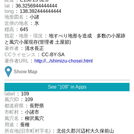
lat
: 36.3256944444444
long
: 138.392444444444
地形図名
: 小諸
近傍の地名
: 氷
標高
: 645
指定・地形・現況
: 地すべり地形を造成 多数の小屋跡
と風穴小屋現存(管理者 土屋節)
著作者
: 清水長正
CCライセンス
: CC-BY-SA
著作者URL
:
http://.../shimizu-chosei.html
Show Map
See "109" in Apps
label
: 109
風穴ID
: 109
都道府県
: 長野県
市町村
: 小諸市
風穴名
: 柳沢風穴
用途
: 蚕種
所在地(旧市町村字名)
: 北佐久郡川辺村大久保前山