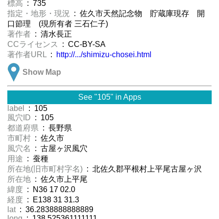
標高
: 735
指定・地形・現況
: 佐久市天然記念物 貯蔵庫現存 開
口節理 (現所有者 三石仁子)
著作者
: 清水長正
CCライセンス
: CC-BY-SA
著作者URL
:
http://.../shimizu-chosei.html
Show Map
See "105" in Apps
label
: 105
風穴ID
: 105
都道府県
: 長野県
市町村
: 佐久市
風穴名
: 古屋ヶ沢風穴
用途
: 蚕種
所在地(旧市町村字名)
: 北佐久郡平根村上平尾古屋ヶ沢
所在地
: 佐久市上平尾
緯度
: N36 17 02.0
経度
: E138 31 31.3
lat
: 36.2838888888889
long
: 138.525361111111