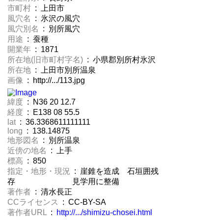
市町村
: 上田市
風穴名
: 氷沢の風穴
風穴別名
: 別所風穴
用途
: 蚕種
開業年
: 1871
所在地(旧市町村字名)
: 小県郡別所村氷沢
所在地
: 上田市別所温泉
画像
: http://.../113.jpg
緯度
: N36 20 12.7
経度
: E138 08 55.5
lat
: 36.3368611111111
long
: 138.14875
地形図名
: 別所温泉
近傍の地名
: 上手
標高
: 850
指定・地形・現況
: 崖錐を造成 石垣囲残
存 見学用に整備
著作者
: 清水長正
CCライセンス
: CC-BY-SA
著作者URL
:
http://.../shimizu-chosei.html