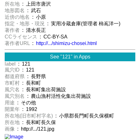
所在地
: 上田市唐沢
地形図名
: 武石
近傍の地名
: 小原
指定・地形・現況
: 実用冷蔵倉庫(管理者 柿嶌洋一)
著作者
: 清水長正
CCライセンス
: CC-BY-SA
著作者URL
:
http://.../shimizu-chosei.html
See "121" in Apps
label
: 121
風穴ID
: 121
都道府県
: 長野県
市町村
: 長和町
風穴名
: 長和町集出荷施設
風穴別名
: 農山漁村活性化集出荷施設
用途
: その他
開業年
: 1992
所在地(旧市町村字名)
: 小県郡長門町長久保横町
所在地
: 長和町長久保
画像
: http://.../121.jpg