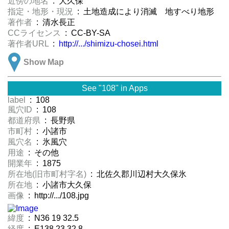
近傍の地名
: 大久保
指定・地形・現況
: 土地造成により消滅 地すべり地形
著作者
: 清水長正
CCライセンス
: CC-BY-SA
著作者URL
:
http://.../shimizu-chosei.html
Show Map
See "108" in Apps
label
: 108
風穴ID
: 108
都道府県
: 長野県
市町村
: 小諸市
風穴名
: 氷風穴
用途
: その他
開業年
: 1875
所在地(旧市町村字名)
: 北佐久郡川辺村大久保氷
所在地
: 小諸市大久保
画像
: http://.../108.jpg
緯度
: N36 19 32.5
経度
: E138 23 32.8