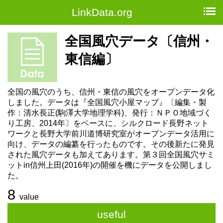
LinkData.org
全国風穴データ〔信州・
東信編〕
全国の風穴のうち、信州・東信の風穴をオープンデータ化
しました。データは『全国風穴小屋マップ』〔編集・製
作：清水長正(駒澤大学地理学科)、発行：ＮＰＯ地域づく
り工房、2014年〕をベースに、シルクロード長野ネット
ワークと長野大学前川道博研究室がオープンデータ活用に
向け、データの編纂を行ったものです。その後新たに発見
された風穴データも加えてあります。第３回全国風穴サミ
ットin信州上田(2016年)の開催を機にデータを公開しまし
た。
8
value
useful