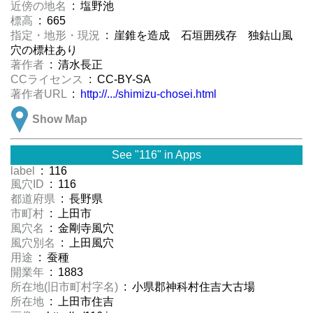
近傍の地名
: 塩野池
標高
: 665
指定・地形・現況
: 崖錐を造成 石垣囲残存 独鈷山風
穴の標柱あり
著作者
: 清水長正
CCライセンス
: CC-BY-SA
著作者URL
:
http://.../shimizu-chosei.html
Show Map
See "116" in Apps
label
: 116
風穴ID
: 116
都道府県
: 長野県
市町村
: 上田市
風穴名
: 金剛寺風穴
風穴別名
: 上田風穴
用途
: 蚕種
開業年
: 1883
所在地(旧市町村字名)
: 小県郡神科村住吉大古場
所在地
: 上田市住吉