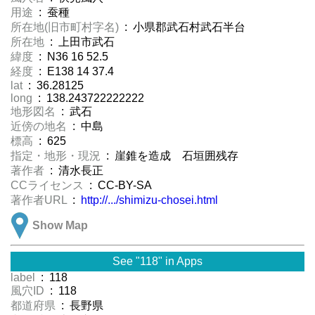
用途
: 蚕種
所在地(旧市町村字名)
: 小県郡武石村武石半台
所在地
: 上田市武石
緯度
: N36 16 52.5
経度
: E138 14 37.4
lat
: 36.28125
long
: 138.243722222222
地形図名
: 武石
近傍の地名
: 中島
標高
: 625
指定・地形・現況
: 崖錐を造成 石垣囲残存
著作者
: 清水長正
CCライセンス
: CC-BY-SA
著作者URL
:
http://.../shimizu-chosei.html
Show Map
See "118" in Apps
label
: 118
風穴ID
: 118
都道府県
: 長野県