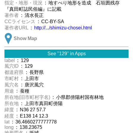
指定・地形・現況
: 地すべり地形を造成 石垣囲残存
『真田町誌民俗編』に記載
著作者
: 清水長正
CCライセンス
: CC-BY-SA
著作者URL
:
http://.../shimizu-chosei.html
Show Map
See "129" in Apps
label
: 129
風穴ID
: 129
都道府県
: 長野県
市町村
: 上田市
風穴名
: 唐沢風穴
用途
: 蚕種
所在地(旧市町村字名)
: 小県郡傍陽村国有林地
所在地
: 上田市真田町傍陽
緯度
: N36 27 57.7
経度
: E138 14 12.3
lat
: 36.4660277777778
long
: 138.23675
地形図名
: 坂城