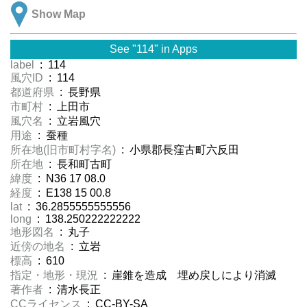
Show Map
See "114" in Apps
label
: 114
風穴ID
: 114
都道府県
: 長野県
市町村
: 上田市
風穴名
: 立岩風穴
用途
: 蚕種
所在地(旧市町村字名)
: 小県郡長窪古町六反田
所在地
: 長和町古町
緯度
: N36 17 08.0
経度
: E138 15 00.8
lat
: 36.2855555555556
long
: 138.250222222222
地形図名
: 丸子
近傍の地名
: 立岩
標高
: 610
指定・地形・現況
: 崖錐を造成 埋め戻しにより消滅
著作者
: 清水長正
CCライセンス
: CC-BY-SA