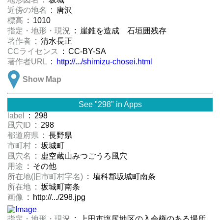
近傍の地名
: 唐沢
標高
: 1010
指定・地形・現況
: 崖錐を造成 石垣囲残存
著作者
: 清水長正
CCライセンス
: CC-BY-SA
著作者URL
:
http://.../shimizu-chosei.html
Show Map
See "298" in Apps
label
: 298
風穴ID
: 298
都道府県
: 長野県
市町村
: 坂城町
風穴名
: 虚空蔵山みつごうろ風穴
用途
: その他
所在地(旧市町村字名)
: 埴科郡坂城町南条
所在地
: 坂城町南条
画像
: http://.../298.jpg
指定・地形・現況
: 上田市塩尻地区の入会権のある場所