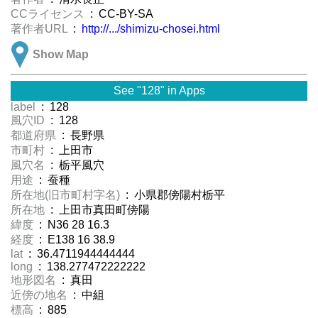
CCライセンス
: CC-BY-SA
著作者URL
:
http://.../shimizu-chosei.html
Show Map
See "128" in Apps
label
: 128
風穴ID
: 128
都道府県
: 長野県
市町村
: 上田市
風穴名
: 栃平風穴
用途
: 蚕種
所在地(旧市町村字名)
: 小県郡傍陽村栃平
所在地
: 上田市真田町傍陽
緯度
: N36 28 16.3
経度
: E138 16 38.9
lat
: 36.4711944444444
long
: 138.277472222222
地形図名
: 真田
近傍の地名
: 中組
標高
: 885