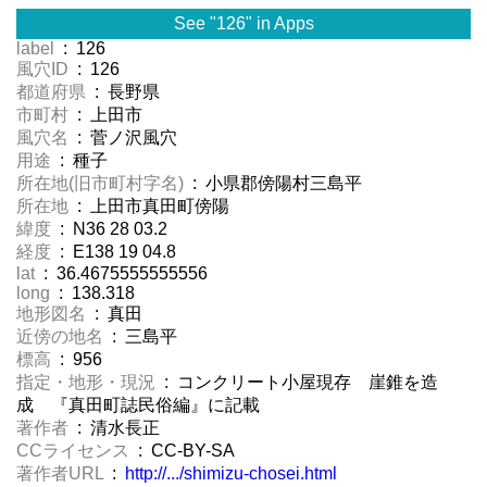
See "126" in Apps
label
: 126
風穴ID
: 126
都道府県
: 長野県
市町村
: 上田市
風穴名
: 菅ノ沢風穴
用途
: 種子
所在地(旧市町村字名)
: 小県郡傍陽村三島平
所在地
: 上田市真田町傍陽
緯度
: N36 28 03.2
経度
: E138 19 04.8
lat
: 36.4675555555556
long
: 138.318
地形図名
: 真田
近傍の地名
: 三島平
標高
: 956
指定・地形・現況
: コンクリート小屋現存 崖錐を造
成 『真田町誌民俗編』に記載
著作者
: 清水長正
CCライセンス
: CC-BY-SA
著作者URL
:
http://.../shimizu-chosei.html