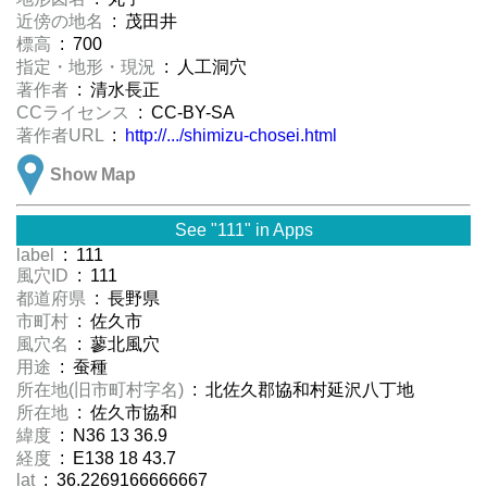
近傍の地名
: 茂田井
標高
: 700
指定・地形・現況
: 人工洞穴
著作者
: 清水長正
CCライセンス
: CC-BY-SA
著作者URL
:
http://.../shimizu-chosei.html
Show Map
See "111" in Apps
label
: 111
風穴ID
: 111
都道府県
: 長野県
市町村
: 佐久市
風穴名
: 蓼北風穴
用途
: 蚕種
所在地(旧市町村字名)
: 北佐久郡協和村延沢八丁地
所在地
: 佐久市協和
緯度
: N36 13 36.9
経度
: E138 18 43.7
lat
: 36.2269166666667