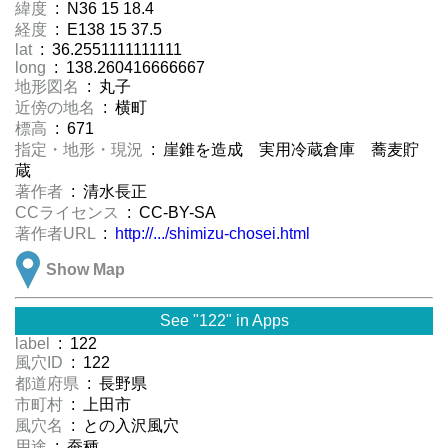
緯度
: N36 15 18.4
経度
: E138 15 37.5
lat
: 36.2551111111111
long
: 138.260416666667
地形図名
: 丸子
近傍の地名
: 横町
標高
: 671
指定・地形・現況
: 崖錐を造成 実用冷蔵倉庫 蕎麦貯
蔵
著作者
: 清水長正
CCライセンス
: CC-BY-SA
著作者URL
:
http://.../shimizu-chosei.html
Show Map
See "122" in Apps
label
: 122
風穴ID
: 122
都道府県
: 長野県
市町村
: 上田市
風穴名
: との入沢風穴
用途
: 蚕種