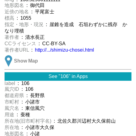
地形図名
: 御代田
近傍の地名
: 平尾富士
標高
: 1055
指定・地形・現況
: 崖錐を造成 石垣わずかに残存 か
なり埋積
著作者
: 清水長正
CCライセンス
: CC-BY-SA
著作者URL
:
http://.../shimizu-chosei.html
Show Map
See "106" in Apps
label
: 106
風穴ID
: 106
都道府県
: 長野県
市町村
: 小諸市
風穴名
: 東信風穴
用途
: 蚕種
所在地(旧市町村字名)
: 北佐久郡川辺村大久保前山
所在地
: 小諸市大久保
地形図名
: 小諸