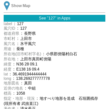
Show Map
See "127" in Apps
label
: 127
風穴ID
: 127
都道府県
: 長野県
市町村
: 上田市
風穴名
: 氷平風穴
用途
: 蚕種
所在地(旧市町村字名)
: 小県郡傍陽村白石
所在地
: 上田市真田町傍陽
緯度
: N36 28 09.1
経度
: E138 16 09.4
lat
: 36.4691944444444
long
: 138.269277777778
地形図名
: 真田
近傍の地名
: 中組
標高
: 1058
指定・地形・現況
: 地すべり地形を造成 石垣囲残存
(現所有者 武捨直江)
著作者
: 清水長正