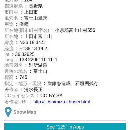
都道府県
: 長野県
市町村
: 上田市
風穴名
: 富士山風穴
用途
: 蚕種
所在地(旧市町村字名)
: 小県郡富士山村556
所在地
: 上田市富士山
緯度
: N36 19 34.5
経度
: E138 13 14.2
lat
: 36.32625
long
: 138.220611111111
地形図名
: 別所温泉
近傍の地名
: 富士山
標高
: 745
指定・地形・現況
: 崖錐を造成 石垣囲残存
著作者
: 清水長正
CCライセンス
: CC-BY-SA
著作者URL
:
http://.../shimizu-chosei.html
Show Map
See "125" in Apps