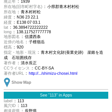
廃止年
: 1939
所在地(旧市町村字名)
: 小県郡青木村村松
所在地
: 青木村村松
緯度
: N36 23 22.1
経度
: E138 07 03.1
lat
: 36.3894722222222
long
: 138.117527777778
地形図名
: 信濃西条
近傍の地名
: 子檀嶺岳
標高
: 920
指定・地形・現況
: 青木村文化財(蚕業史跡) 崖錐を造
成 石垣囲残存
著作者
: 清水長正
CCライセンス
: CC-BY-SA
著作者URL
:
http://.../shimizu-chosei.html
Show Map
See "113" in Apps
label
: 113
風穴ID
: 113
都道府県
: 長野県