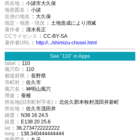
所在地
: 小諸市大久保
地形図名
: 小諸
近傍の地名
: 大久保
指定・地形・現況
: 土地造成により消滅
著作者
: 清水長正
CCライセンス
: CC-BY-SA
著作者URL
:
http://.../shimizu-chosei.html
See "110" in Apps
label
: 110
風穴ID
: 110
都道府県
: 長野県
市町村
: 佐久市
風穴名
: 神明山風穴
用途
: 蚕種
所在地(旧市町村字名)
: 北佐久郡本牧村茂田井新町
所在地
: 佐久市茂田井
緯度
: N36 16 24.5
経度
: E138 20 25.6
lat
: 36.2734722222222
long
: 138.340444444444
地形図名
: 丸子