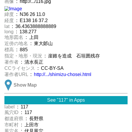
画像
: http://.../116.jpg
緯度
: N36 26 11.0
経度
: E138 16 37.2
lat
: 36.4363888888889
long
: 138.277
地形図名
: 上田
近傍の地名
: 東大郞山
標高
: 885
指定・地形・現況
: 崖錐を造成 石垣囲残存
著作者
: 清水長正
CCライセンス
: CC-BY-SA
著作者URL
:
http://.../shimizu-chosei.html
Show Map
See "117" in Apps
label
: 117
風穴ID
: 117
都道府県
: 長野県
市町村
: 上田市
風穴名
: 伏見風穴