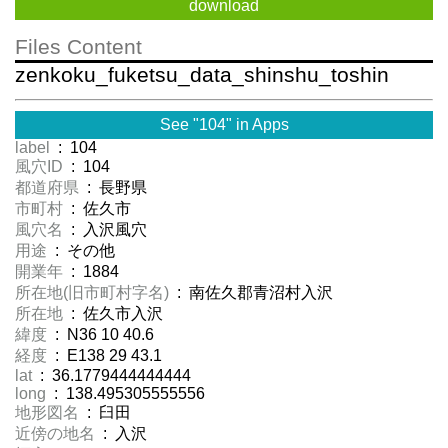
download
Files Content
zenkoku_fuketsu_data_shinshu_toshin
See "104" in Apps
label
: 104
風穴ID
: 104
都道府県
: 長野県
市町村
: 佐久市
風穴名
: 入沢風穴
用途
: その他
開業年
: 1884
所在地(旧市町村字名)
: 南佐久郡青沼村入沢
所在地
: 佐久市入沢
緯度
: N36 10 40.6
経度
: E138 29 43.1
lat
: 36.1779444444444
long
: 138.495305555556
地形図名
: 臼田
近傍の地名
: 入沢