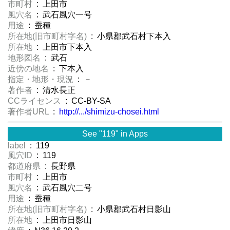
市町村
: 上田市
風穴名
: 武石風穴一号
用途
: 蚕種
所在地(旧市町村字名)
: 小県郡武石村下本入
所在地
: 上田市下本入
地形図名
: 武石
近傍の地名
: 下本入
指定・地形・現況
: －
著作者
: 清水長正
CCライセンス
: CC-BY-SA
著作者URL
:
http://.../shimizu-chosei.html
See "119" in Apps
label
: 119
風穴ID
: 119
都道府県
: 長野県
市町村
: 上田市
風穴名
: 武石風穴二号
用途
: 蚕種
所在地(旧市町村字名)
: 小県郡武石村日影山
所在地
: 上田市日影山