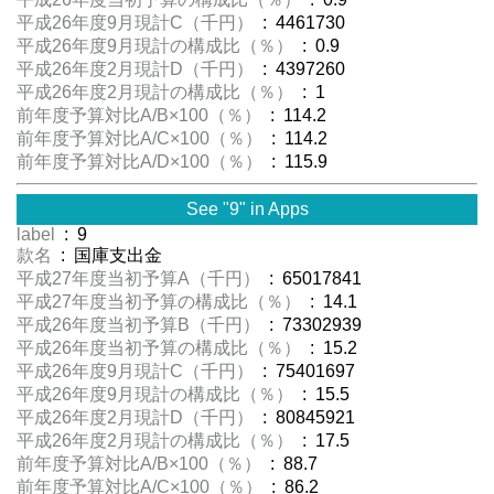
平成26年度9月現計C（千円）
: 4461730
平成26年度9月現計の構成比（％）
: 0.9
平成26年度2月現計D（千円）
: 4397260
平成26年度2月現計の構成比（％）
: 1
前年度予算対比A/B×100（％）
: 114.2
前年度予算対比A/C×100（％）
: 114.2
前年度予算対比A/D×100（％）
: 115.9
See "9" in Apps
label
: 9
款名
: 国庫支出金
平成27年度当初予算A（千円）
: 65017841
平成27年度当初予算の構成比（％）
: 14.1
平成26年度当初予算B（千円）
: 73302939
平成26年度当初予算の構成比（％）
: 15.2
平成26年度9月現計C（千円）
: 75401697
平成26年度9月現計の構成比（％）
: 15.5
平成26年度2月現計D（千円）
: 80845921
平成26年度2月現計の構成比（％）
: 17.5
前年度予算対比A/B×100（％）
: 88.7
前年度予算対比A/C×100（％）
: 86.2