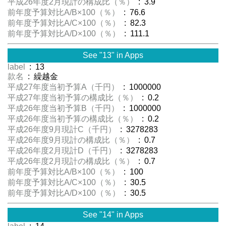
平成26年度2月現計の構成比（％）
: 3.9
前年度予算対比A/B×100（％）
: 76.6
前年度予算対比A/C×100（％）
: 82.3
前年度予算対比A/D×100（％）
: 111.1
See "13" in Apps
label
: 13
款名
: 繰越金
平成27年度当初予算A（千円）
: 1000000
平成27年度当初予算の構成比（％）
: 0.2
平成26年度当初予算B（千円）
: 1000000
平成26年度当初予算の構成比（％）
: 0.2
平成26年度9月現計C（千円）
: 3278283
平成26年度9月現計の構成比（％）
: 0.7
平成26年度2月現計D（千円）
: 3278283
平成26年度2月現計の構成比（％）
: 0.7
前年度予算対比A/B×100（％）
: 100
前年度予算対比A/C×100（％）
: 30.5
前年度予算対比A/D×100（％）
: 30.5
See "14" in Apps