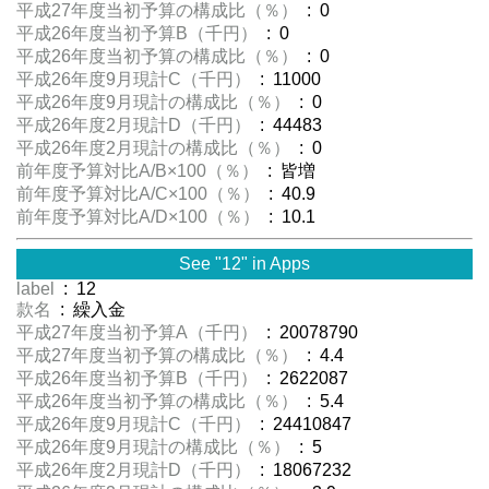
平成27年度当初予算の構成比（％）
: 0
平成26年度当初予算B（千円）
: 0
平成26年度当初予算の構成比（％）
: 0
平成26年度9月現計C（千円）
: 11000
平成26年度9月現計の構成比（％）
: 0
平成26年度2月現計D（千円）
: 44483
平成26年度2月現計の構成比（％）
: 0
前年度予算対比A/B×100（％）
: 皆増
前年度予算対比A/C×100（％）
: 40.9
前年度予算対比A/D×100（％）
: 10.1
See "12" in Apps
label
: 12
款名
: 繰入金
平成27年度当初予算A（千円）
: 20078790
平成27年度当初予算の構成比（％）
: 4.4
平成26年度当初予算B（千円）
: 2622087
平成26年度当初予算の構成比（％）
: 5.4
平成26年度9月現計C（千円）
: 24410847
平成26年度9月現計の構成比（％）
: 5
平成26年度2月現計D（千円）
: 18067232