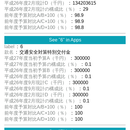
平成26年度2月現計D（千円）
: 134203615
平成26年度2月現計の構成比（％）
: 29
前年度予算対比A/B×100（％）
: 98.9
前年度予算対比A/C×100（％）
: 98.9
前年度予算対比A/D×100（％）
: 98.8
See "6" in Apps
label
: 6
款名
: 交通安全対策特別交付金
平成27年度当初予算A（千円）
: 300000
平成27年度当初予算の構成比（％）
: 0.1
平成26年度当初予算B（千円）
: 300000
平成26年度当初予算の構成比（％）
: 0.1
平成26年度9月現計C（千円）
: 300000
平成26年度9月現計の構成比（％）
: 0.1
平成26年度2月現計D（千円）
: 300000
平成26年度2月現計の構成比（％）
: 0.1
前年度予算対比A/B×100（％）
: 100
前年度予算対比A/C×100（％）
: 100
前年度予算対比A/D×100（％）
: 100