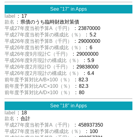
See "17" in Apps
label
: 17
款名
: 県債のうち臨時財政対策債
平成27年度当初予算A（千円）
: 23870000
平成27年度当初予算の構成比（％）
: 5.2
平成26年度当初予算B（千円）
: 29000000
平成26年度当初予算の構成比（％）
: 6
平成26年度9月現計C（千円）
: 29000000
平成26年度9月現計の構成比（％）
: 5.9
平成26年度2月現計D（千円）
: 29838000
平成26年度2月現計の構成比（％）
: 6.4
前年度予算対比A/B×100（％）
: 82.3
前年度予算対比A/C×100（％）
: 82.3
前年度予算対比A/D×100（％）
: 80
See "18" in Apps
label
: 18
款名
: 合計
平成27年度当初予算A（千円）
: 458937350
平成27年度当初予算の構成比（％）
: 100