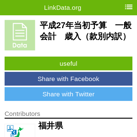
LinkData.org
平成27年当初予算 一般
会計 歳入（款別内訳）
useful
Share with Facebook
Share with Twitter
Contributors
福井県