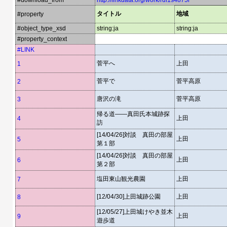
#download_from
http://linkdata.org/work/rdf1s4875i
タイトル
地域
#property
#object_type_xsd
string:ja
string:ja
#property_context
#LINK
菅平へ
上田
1
菅平で
菅平高原
2
唐沢の滝
菅平高原
3
帰る道――真田氏本城跡探
上田
4
訪
[14/04/26]対談 真田の部屋
上田
5
第１部
[14/04/26]対談 真田の部屋
上田
6
第２部
塩田東山観光農園
上田
7
[12/04/30]上田城跡公園
上田
8
[12/05/27]上田城けやき並木
上田
9
遊歩道