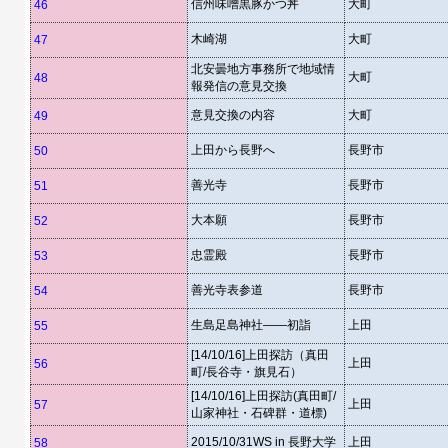
信州味噌黒豚かつ丼
大町
46
木崎湖
大町
47
北安曇地方事務所で地域情
大町
48
報発信の意見交換
意見交換の内容
大町
49
上田から長野へ
長野市
50
善光寺
長野市
51
大本願
長野市
52
忠霊殿
長野市
53
善光寺表参道
長野市
54
生島足島神社――初詣
上田
55
[14/10/16]上田探訪（真田
上田
56
町/長谷寺・旗見石）
[14/10/16]上田探訪(真田町/
上田
57
山家神社・石碑群・道標)
2015/10/31WS in 長野大学
上田
58