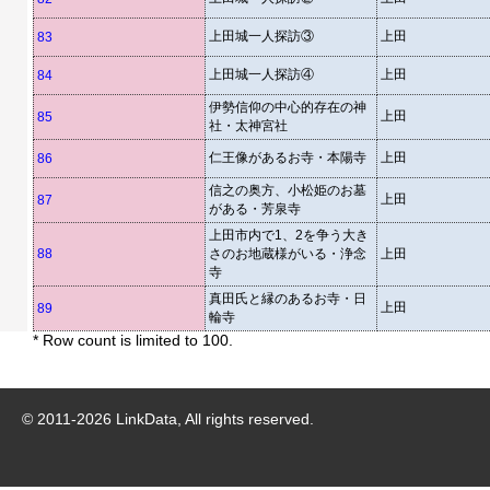
上田城一人探訪③
上田
83
上田城一人探訪④
上田
84
伊勢信仰の中心的存在の神
上田
85
社・太神宮社
仁王像があるお寺・本陽寺
上田
86
信之の奥方、小松姫のお墓
上田
87
がある・芳泉寺
上田市内で1、2を争う大き
88
さのお地蔵様がいる・浄念
上田
寺
真田氏と縁のあるお寺・日
上田
89
輪寺
* Row count is limited to 100.
© 2011-
2026
LinkData, All rights reserved.