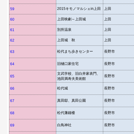
2015キモノマルシェin上田
上田
59
上田映劇～上田城
上田
60
別所温泉
上田
61
上田城 秋
上田
62
松代まち歩きセンター
長野市
63
旧樋口家住宅
長野市
64
文武学校、旧白井家表門、
長野市
65
池田満寿夫美術館
松代城
長野市
66
真田邸、真田公園
長野市
67
松代藩鐘楼
長野市
68
白鳥神社
長野市
69