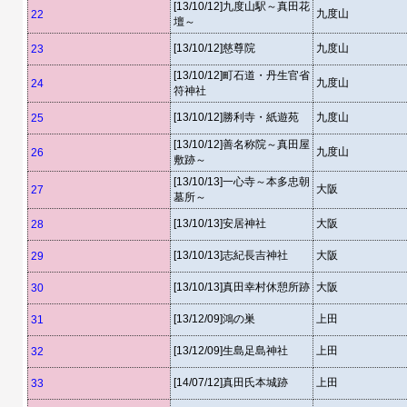
[13/10/12]九度山駅～真田花
九度山
22
壇～
[13/10/12]慈尊院
九度山
23
[13/10/12]町石道・丹生官省
九度山
24
符神社
[13/10/12]勝利寺・紙遊苑
九度山
25
[13/10/12]善名称院～真田屋
九度山
26
敷跡～
[13/10/13]一心寺～本多忠朝
大阪
27
墓所～
[13/10/13]安居神社
大阪
28
[13/10/13]志紀長吉神社
大阪
29
[13/10/13]真田幸村休憩所跡
大阪
30
[13/12/09]鴻の巣
上田
31
[13/12/09]生島足島神社
上田
32
[14/07/12]真田氏本城跡
上田
33