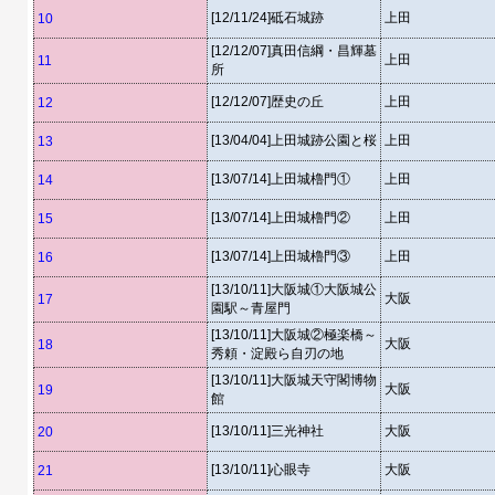
[12/11/24]砥石城跡
上田
10
[12/12/07]真田信綱・昌輝墓
上田
11
所
[12/12/07]歴史の丘
上田
12
[13/04/04]上田城跡公園と桜
上田
13
[13/07/14]上田城櫓門①
上田
14
[13/07/14]上田城櫓門②
上田
15
[13/07/14]上田城櫓門③
上田
16
[13/10/11]大阪城①大阪城公
大阪
17
園駅～青屋門
[13/10/11]大阪城②極楽橋～
大阪
18
秀頼・淀殿ら自刃の地
[13/10/11]大阪城天守閣博物
大阪
19
館
[13/10/11]三光神社
大阪
20
[13/10/11]心眼寺
大阪
21