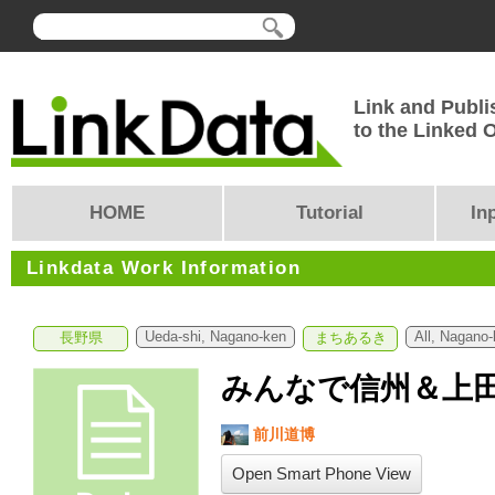
Link and Publi
to the Linked
HOME
Tutorial
In
Linkdata Work Information
Ueda-shi, Nagano-ken
All, Nagano
長野県
まちあるき
みんなで信州＆上
前川道博
Open Smart Phone View