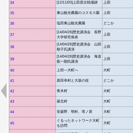
[12/11/03]上田原古戦場跡
上田
34
東山観光農園のコスモス園
上田
35
塩田東山観光農園
どこか
36
[14/04/26]歴史講演会 長野
上田
37
大学研究発表
[14/04/26]歴史講演会 山田
上田
38
順子氏講演
[14/04/26]歴史講演会 海道
上田
39
龍一朗氏講演
上田―大町へ
大町
40
真田幸村と大坂の役
どこか
41
青木村
大町
42
築北村
大町
43
安曇野、明科、塔ノ原
大町
44
ぐるったネットワーク大町
大町
45
を訪問