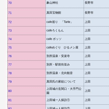
象山神社
長野市
70
真田宝物館
長野市
71
cafe巡り 「Tarte」
上田
72
cafeろくもん
上田
73
cafe ボッソ
上田
74
cafeめぐり ひるメシ屋
上田
75
別所温泉・安楽寺
上田
76
別所・駅前街並み
上田
77
別所温泉・北向観音
上田
78
真田氏の家紋について
上田
79
上田城の玄関口・大手門公
上田
80
園
上田城一人探訪①
上田
81
上田城一人探訪②
上田
82