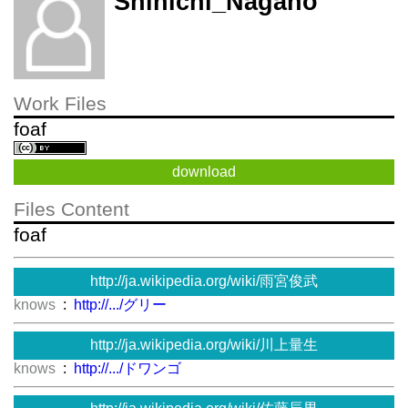
Shinichi_Nagano
Work Files
foaf
download
Files Content
foaf
http://ja.wikipedia.org/wiki/雨宮俊武
knows
:
http://.../グリー
http://ja.wikipedia.org/wiki/川上量生
knows
:
http://.../ドワンゴ