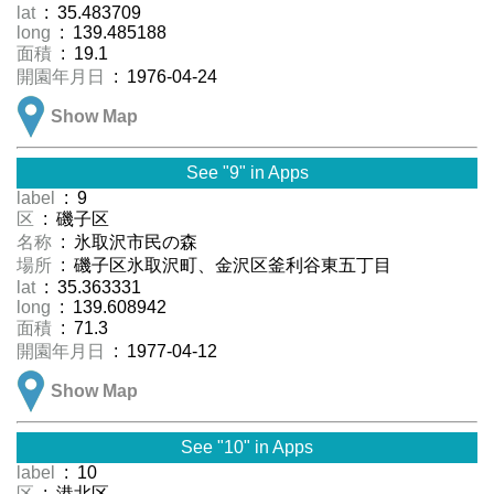
lat
: 35.483709
long
: 139.485188
面積
: 19.1
開園年月日
: 1976-04-24
Show Map
See "9" in Apps
label
: 9
区
: 磯子区
名称
: 氷取沢市民の森
場所
: 磯子区氷取沢町、金沢区釜利谷東五丁目
lat
: 35.363331
long
: 139.608942
面積
: 71.3
開園年月日
: 1977-04-12
Show Map
See "10" in Apps
label
: 10
区
: 港北区