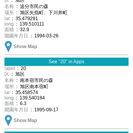
区
: 旭区
名称
: 追分市民の森
場所
: 旭区矢指町、下川井町
lat
: 35.479291
long
: 139.510111
面積
: 32.9
開園年月日
: 1994-03-26
Show Map
See "20" in Apps
label
: 20
区
: 旭区
名称
: 南本宿市民の森
場所
: 旭区南本宿町
lat
: 35.458574
long
: 139.540184
面積
: 6.3
開園年月日
: 1995-09-17
Show Map