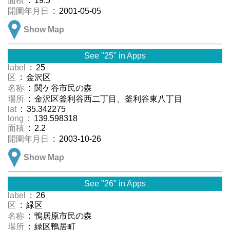
面積
: 19.5
開園年月日
: 2001-05-05
Show Map
See "25" in Apps
label
: 25
区
: 金沢区
名称
: 関ケ谷市民の森
場所
: 金沢区釜利谷西二丁目、釜利谷東八丁目
lat
: 35.342275
long
: 139.598318
面積
: 2.2
開園年月日
: 2003-10-26
Show Map
See "26" in Apps
label
: 26
区
: 緑区
名称
: 鴨居原市民の森
場所
: 緑区鴨居町