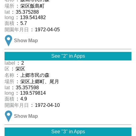
場所
: 栄区飯島町
lat
: 35.375288
long
: 139.541482
面積
: 5.7
開園年月日
: 1972-04-05
Show Map
See "2" in Apps
label
: 2
区
: 栄区
名称
: 上郷市民の森
場所
: 栄区上郷町、尾月
lat
: 35.357598
long
: 139.579814
面積
: 4.9
開園年月日
: 1972-04-10
Show Map
See "3" in Apps