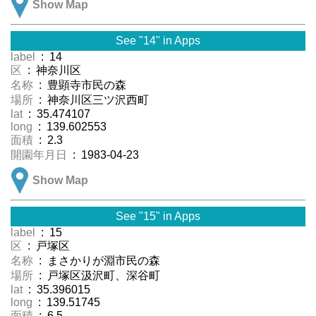
Show Map
See "14" in Apps
label
: 14
区
: 神奈川区
名称
: 豊顕寺市民の森
場所
: 神奈川区三ツ沢西町
lat
: 35.474107
long
: 139.602553
面積
: 2.3
開園年月日
: 1983-04-23
Show Map
See "15" in Apps
label
: 15
区
: 戸塚区
名称
: まさかりが淵市民の森
場所
: 戸塚区汲沢町、深谷町
lat
: 35.396015
long
: 139.51745
面積
: 6.5