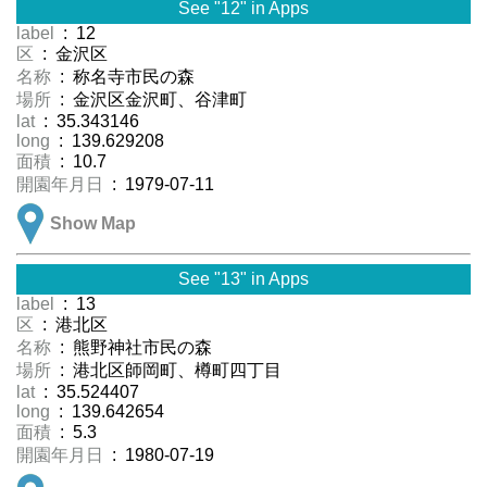
See "12" in Apps
label
: 12
区
: 金沢区
名称
: 称名寺市民の森
場所
: 金沢区金沢町、谷津町
lat
: 35.343146
long
: 139.629208
面積
: 10.7
開園年月日
: 1979-07-11
Show Map
See "13" in Apps
label
: 13
区
: 港北区
名称
: 熊野神社市民の森
場所
: 港北区師岡町、樽町四丁目
lat
: 35.524407
long
: 139.642654
面積
: 5.3
開園年月日
: 1980-07-19