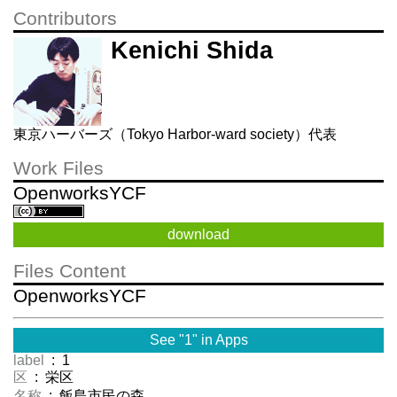
Contributors
Kenichi Shida
東京ハーバーズ（Tokyo Harbor-ward society）代表
Work Files
OpenworksYCF
download
Files Content
OpenworksYCF
See "1" in Apps
label
: 1
区
: 栄区
名称
: 飯島市民の森