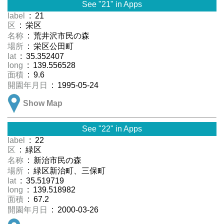
See "21" in Apps
label
: 21
区
: 栄区
名称
: 荒井沢市民の森
場所
: 栄区公田町
lat
: 35.352407
long
: 139.556528
面積
: 9.6
開園年月日
: 1995-05-24
Show Map
See "22" in Apps
label
: 22
区
: 緑区
名称
: 新治市民の森
場所
: 緑区新治町、三保町
lat
: 35.519719
long
: 139.518982
面積
: 67.2
開園年月日
: 2000-03-26