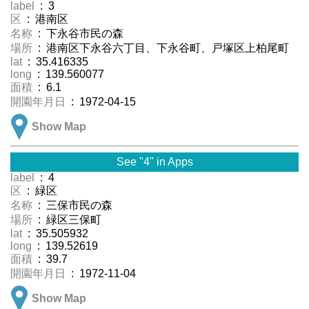
label
: 3
区
: 港南区
名称
: 下永谷市民の森
場所
: 港南区下永谷六丁目、下永谷町、戸塚区上柏尾町
lat
: 35.416335
long
: 139.560077
面積
: 6.1
開園年月日
: 1972-04-15
Show Map
See "4" in Apps
label
: 4
区
: 緑区
名称
: 三保市民の森
場所
: 緑区三保町
lat
: 35.505932
long
: 139.52619
面積
: 39.7
開園年月日
: 1972-11-04
Show Map