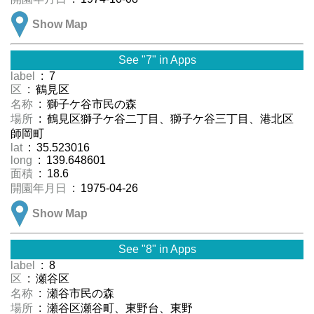
Show Map
See "7" in Apps
label
: 7
区
: 鶴見区
名称
: 獅子ケ谷市民の森
場所
: 鶴見区獅子ケ谷二丁目、獅子ケ谷三丁目、港北区
師岡町
lat
: 35.523016
long
: 139.648601
面積
: 18.6
開園年月日
: 1975-04-26
Show Map
See "8" in Apps
label
: 8
区
: 瀬谷区
名称
: 瀬谷市民の森
場所
: 瀬谷区瀬谷町、東野台、東野