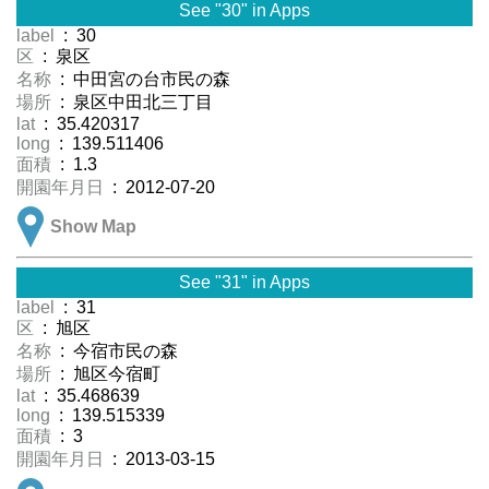
See "30" in Apps
label
: 30
区
: 泉区
名称
: 中田宮の台市民の森
場所
: 泉区中田北三丁目
lat
: 35.420317
long
: 139.511406
面積
: 1.3
開園年月日
: 2012-07-20
Show Map
See "31" in Apps
label
: 31
区
: 旭区
名称
: 今宿市民の森
場所
: 旭区今宿町
lat
: 35.468639
long
: 139.515339
面積
: 3
開園年月日
: 2013-03-15