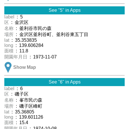
See "5" in Apps
label
: 5
区
: 金沢区
名称
: 釜利谷市民の森
場所
: 金沢区釜利谷町、釜利谷東五丁目
lat
: 35.353835
long
: 139.606284
面積
: 11.8
開園年月日
: 1973-11-07
Show Map
See "6" in Apps
label
: 6
区
: 磯子区
名称
: 峯市民の森
場所
: 磯子区峰町
lat
: 35.36805
long
: 139.601126
面積
: 15.4
開園年月日
: 1974-10-08