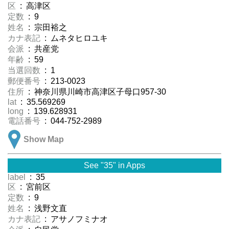
区
: 高津区
定数
: 9
姓名
: 宗田裕之
カナ表記
: ムネタヒロユキ
会派
: 共産党
年齢
: 59
当選回数
: 1
郵便番号
: 213-0023
住所
: 神奈川県川崎市高津区子母口957-30
lat
: 35.569269
long
: 139.628931
電話番号
: 044-752-2989
Show Map
See "35" in Apps
label
: 35
区
: 宮前区
定数
: 9
姓名
: 浅野文直
カナ表記
: アサノフミナオ