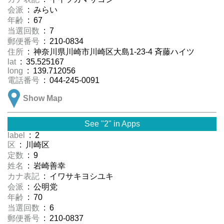
会派
: みらい
年齢
: 67
当選回数
: 7
郵便番号
: 210-0834
住所
: 神奈川県川崎市川崎区大島1-23-4 斉藤ハイツ
lat
: 35.525167
long
: 139.712056
電話番号
: 044-245-0091
Show Map
See "2" in Apps
label
: 2
区
: 川崎区
定数
: 9
姓名
: 岩崎善幸
カナ表記
: イワサキヨシユキ
会派
: 公明党
年齢
: 70
当選回数
: 6
郵便番号
: 210-0837