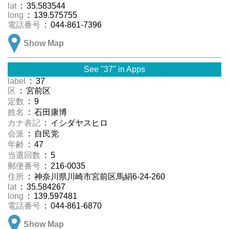
lat
: 35.583544
long
: 139.575755
電話番号
: 044-861-7396
Show Map
See "37" in Apps
label
: 37
区
: 宮前区
定数
: 9
姓名
: 石田康博
カナ表記
: イシダヤスヒロ
会派
: 自民党
年齢
: 47
当選回数
: 5
郵便番号
: 216-0035
住所
: 神奈川県川崎市宮前区馬絹6-24-260
lat
: 35.584267
long
: 139.597481
電話番号
: 044-861-6870
Show Map