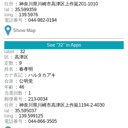
住所
: 神奈川県川崎市高津区上作延201-1010
lat
: 35.599359
long
: 139.5976
電話番号
: 044-982-0194
Show Map
See "32" in Apps
label
: 32
区
: 高津区
定数
: 9
姓名
: 春孝明
カナ表記
: ハルタカアキ
会派
: 公明党
年齢
: 46
当選回数
: 1
郵便番号
: 213-0034
住所
: 神奈川県川崎市高津区上作延1194-2-4030
lat
: 35.595037
long
: 139.599125
電話番号
: 044-866-3505