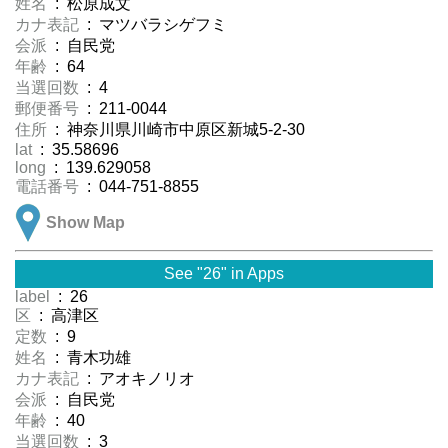
姓名
: 松原成文
カナ表記
: マツバラシゲフミ
会派
: 自民党
年齢
: 64
当選回数
: 4
郵便番号
: 211-0044
住所
: 神奈川県川崎市中原区新城5-2-30
lat
: 35.58696
long
: 139.629058
電話番号
: 044-751-8855
Show Map
See "26" in Apps
label
: 26
区
: 高津区
定数
: 9
姓名
: 青木功雄
カナ表記
: アオキノリオ
会派
: 自民党
年齢
: 40
当選回数
: 3