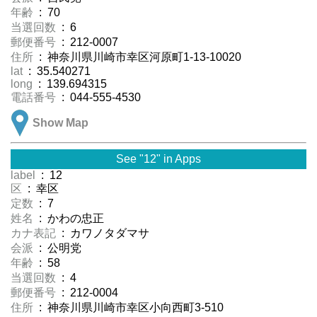
年齢
: 70
当選回数
: 6
郵便番号
: 212-0007
住所
: 神奈川県川崎市幸区河原町1-13-10020
lat
: 35.540271
long
: 139.694315
電話番号
: 044-555-4530
Show Map
See "12" in Apps
label
: 12
区
: 幸区
定数
: 7
姓名
: かわの忠正
カナ表記
: カワノタダマサ
会派
: 公明党
年齢
: 58
当選回数
: 4
郵便番号
: 212-0004
住所
: 神奈川県川崎市幸区小向西町3-510