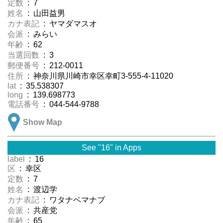
定数
: 7
姓名
: 山田益男
カナ表記
: ヤマダマスオ
会派
: みらい
年齢
: 62
当選回数
: 3
郵便番号
: 212-0011
住所
: 神奈川県川崎市幸区幸町3-555-4-11020
lat
: 35.538307
long
: 139.698773
電話番号
: 044-544-9788
Show Map
See "16" in Apps
label
: 16
区
: 幸区
定数
: 7
姓名
: 渡辺学
カナ表記
: ワタナベマナブ
会派
: 共産党
年齢
: 65