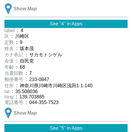
Show Map
See "4" in Apps
label
: 4
区
: 川崎区
定数
: 9
姓名
: 坂本茂
カナ表記
: サカモトシゲル
会派
: 自民党
年齢
: 68
当選回数
: 7
郵便番号
: 210-0847
住所
: 神奈川県川崎市川崎区浅田1-1-140
lat
: 35.508036
long
: 139.703885
電話番号
: 044-355-7523
Show Map
See "5" in Apps