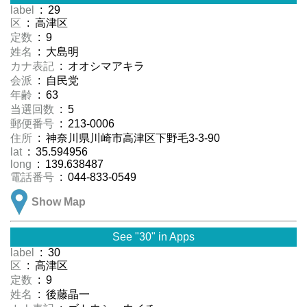
label
: 29
区
: 高津区
定数
: 9
姓名
: 大島明
カナ表記
: オオシマアキラ
会派
: 自民党
年齢
: 63
当選回数
: 5
郵便番号
: 213-0006
住所
: 神奈川県川崎市高津区下野毛3-3-90
lat
: 35.594956
long
: 139.638487
電話番号
: 044-833-0549
Show Map
See "30" in Apps
label
: 30
区
: 高津区
定数
: 9
姓名
: 後藤晶一