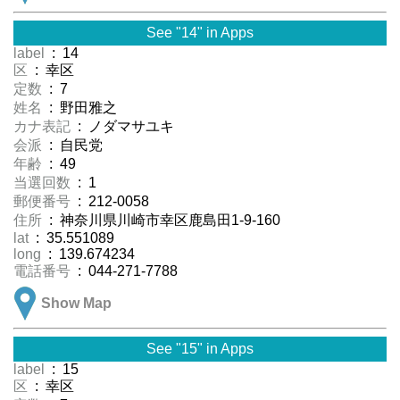
See "14" in Apps
label
: 14
区
: 幸区
定数
: 7
姓名
: 野田雅之
カナ表記
: ノダマサユキ
会派
: 自民党
年齢
: 49
当選回数
: 1
郵便番号
: 212-0058
住所
: 神奈川県川崎市幸区鹿島田1-9-160
lat
: 35.551089
long
: 139.674234
電話番号
: 044-271-7788
Show Map
See "15" in Apps
label
: 15
区
: 幸区