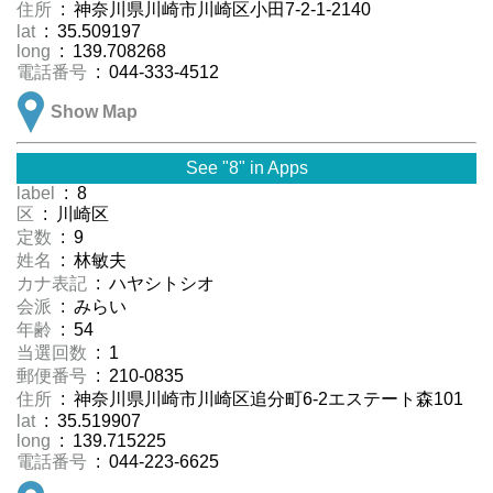
住所
: 神奈川県川崎市川崎区小田7-2-1-2140
lat
: 35.509197
long
: 139.708268
電話番号
: 044-333-4512
Show Map
See "8" in Apps
label
: 8
区
: 川崎区
定数
: 9
姓名
: 林敏夫
カナ表記
: ハヤシトシオ
会派
: みらい
年齢
: 54
当選回数
: 1
郵便番号
: 210-0835
住所
: 神奈川県川崎市川崎区追分町6-2エステート森101
lat
: 35.519907
long
: 139.715225
電話番号
: 044-223-6625