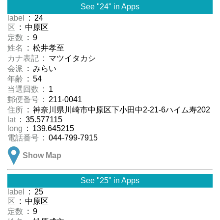
See "24" in Apps
label
: 24
区
: 中原区
定数
: 9
姓名
: 松井孝至
カナ表記
: マツイタカシ
会派
: みらい
年齢
: 54
当選回数
: 1
郵便番号
: 211-0041
住所
: 神奈川県川崎市中原区下小田中2-21-6ハイム寿202
lat
: 35.577115
long
: 139.645215
電話番号
: 044-799-7915
Show Map
See "25" in Apps
label
: 25
区
: 中原区
定数
: 9