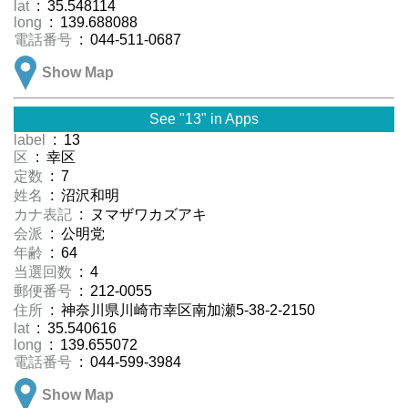
lat
: 35.548114
long
: 139.688088
電話番号
: 044-511-0687
Show Map
See "13" in Apps
label
: 13
区
: 幸区
定数
: 7
姓名
: 沼沢和明
カナ表記
: ヌマザワカズアキ
会派
: 公明党
年齢
: 64
当選回数
: 4
郵便番号
: 212-0055
住所
: 神奈川県川崎市幸区南加瀬5-38-2-2150
lat
: 35.540616
long
: 139.655072
電話番号
: 044-599-3984
Show Map