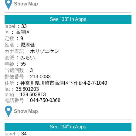
Show Map
See "33" in Apps
label
: 33
区
: 高津区
定数
: 9
姓名
: 堀添健
カナ表記
: ホリゾエケン
会派
: みらい
年齢
: 55
当選回数
: 3
郵便番号
: 213-0033
住所
: 神奈川県川崎市高津区下作延4-2-7-1040
lat
: 35.601203
long
: 139.603813
電話番号
: 044-750-0368
Show Map
See "34" in Apps
label
: 34