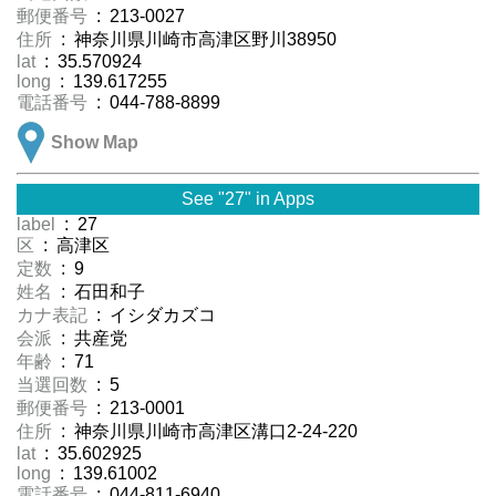
郵便番号
: 213-0027
住所
: 神奈川県川崎市高津区野川38950
lat
: 35.570924
long
: 139.617255
電話番号
: 044-788-8899
Show Map
See "27" in Apps
label
: 27
区
: 高津区
定数
: 9
姓名
: 石田和子
カナ表記
: イシダカズコ
会派
: 共産党
年齢
: 71
当選回数
: 5
郵便番号
: 213-0001
住所
: 神奈川県川崎市高津区溝口2-24-220
lat
: 35.602925
long
: 139.61002
電話番号
: 044-811-6940