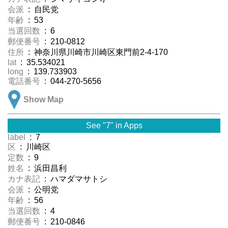
会派
: 自民党
年齢
: 53
当選回数
: 6
郵便番号
: 210-0812
住所
: 神奈川県川崎市川崎区東門前2-4-170
lat
: 35.534021
long
: 139.733903
電話番号
: 044-270-5656
Show Map
See "7" in Apps
label
: 7
区
: 川崎区
定数
: 9
姓名
: 浜田昌利
カナ表記
: ハマダマサトシ
会派
: 公明党
年齢
: 56
当選回数
: 4
郵便番号
: 210-0846