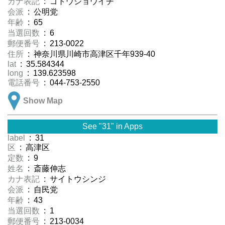
カナ表記
: ゴトウショウイチ
会派
: 公明党
年齢
: 65
当選回数
: 6
郵便番号
: 213-0022
住所
: 神奈川県川崎市高津区千年939-40
lat
: 35.584344
long
: 139.623598
電話番号
: 044-753-2550
Show Map
See "31" in Apps
label
: 31
区
: 高津区
定数
: 9
姓名
: 斎藤伸志
カナ表記
: サイトウシンジ
会派
: 自民党
年齢
: 43
当選回数
: 1
郵便番号
: 213-0034