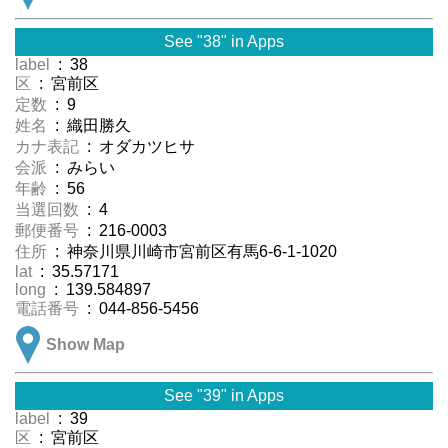
See "38" in Apps
label
: 38
区
: 宮前区
定数
: 9
姓名
: 織田勝久
カナ表記
: オダカツヒサ
会派
: みらい
年齢
: 56
当選回数
: 4
郵便番号
: 216-0003
住所
: 神奈川県川崎市宮前区有馬6-6-1-1020
lat
: 35.57171
long
: 139.584897
電話番号
: 044-856-5456
Show Map
See "39" in Apps
label
: 39
区
: 宮前区