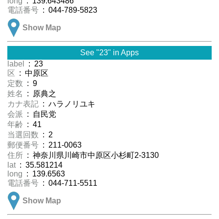
long
: 139.643486
電話番号
: 044-789-5823
Show Map
See "23" in Apps
label
: 23
区
: 中原区
定数
: 9
姓名
: 原典之
カナ表記
: ハラノリユキ
会派
: 自民党
年齢
: 41
当選回数
: 2
郵便番号
: 211-0063
住所
: 神奈川県川崎市中原区小杉町2-3130
lat
: 35.581214
long
: 139.6563
電話番号
: 044-711-5511
Show Map