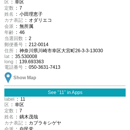
区
: 幸区
定数
: 7
姓名
: 小田理恵子
カナ表記
: オダリエコ
会派
: 無所属
年齢
: 46
当選回数
: 2
郵便番号
: 212-0014
住所
: 神奈川県川崎市幸区大宮町26-3-3-13030
lat
: 35.530008
long
: 139.693363
電話番号
: 050-3631-7413
Show Map
See "11" in Apps
label
: 11
区
: 幸区
定数
: 7
姓名
: 鏑木茂哉
カナ表記
: カブラキシゲヤ
会派
: 自民党