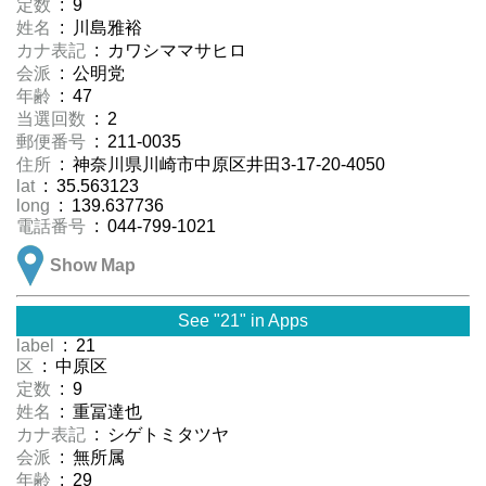
定数
: 9
姓名
: 川島雅裕
カナ表記
: カワシママサヒロ
会派
: 公明党
年齢
: 47
当選回数
: 2
郵便番号
: 211-0035
住所
: 神奈川県川崎市中原区井田3-17-20-4050
lat
: 35.563123
long
: 139.637736
電話番号
: 044-799-1021
Show Map
See "21" in Apps
label
: 21
区
: 中原区
定数
: 9
姓名
: 重冨達也
カナ表記
: シゲトミタツヤ
会派
: 無所属
年齢
: 29