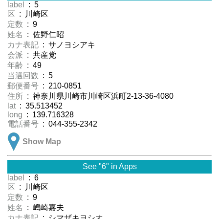
label
: 5
区
: 川崎区
定数
: 9
姓名
: 佐野仁昭
カナ表記
: サノヨシアキ
会派
: 共産党
年齢
: 49
当選回数
: 5
郵便番号
: 210-0851
住所
: 神奈川県川崎市川崎区浜町2-13-36-4080
lat
: 35.513452
long
: 139.716328
電話番号
: 044-355-2342
Show Map
See "6" in Apps
label
: 6
区
: 川崎区
定数
: 9
姓名
: 嶋崎嘉夫
カナ表記
: シマザキヨシオ