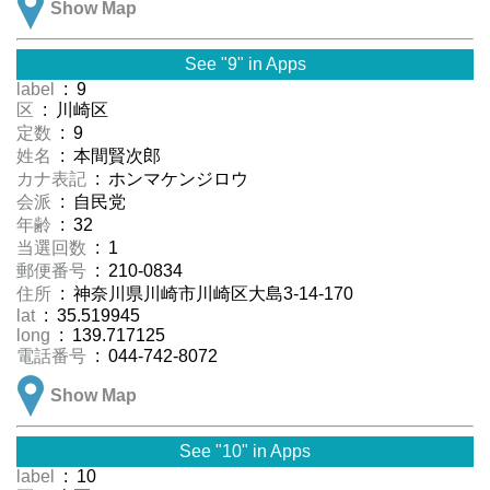
Show Map
See "9" in Apps
label
: 9
区
: 川崎区
定数
: 9
姓名
: 本間賢次郎
カナ表記
: ホンマケンジロウ
会派
: 自民党
年齢
: 32
当選回数
: 1
郵便番号
: 210-0834
住所
: 神奈川県川崎市川崎区大島3-14-170
lat
: 35.519945
long
: 139.717125
電話番号
: 044-742-8072
Show Map
See "10" in Apps
label
: 10