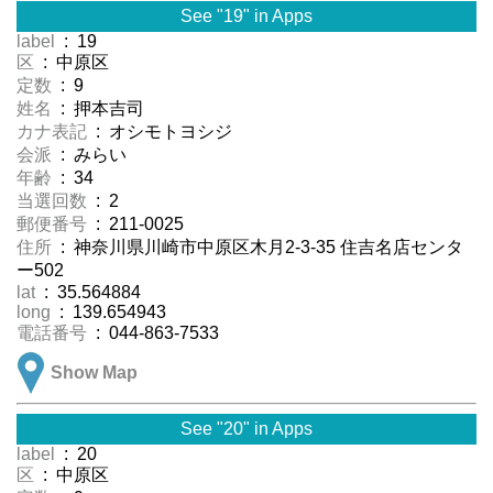
See "19" in Apps
label
: 19
区
: 中原区
定数
: 9
姓名
: 押本吉司
カナ表記
: オシモトヨシジ
会派
: みらい
年齢
: 34
当選回数
: 2
郵便番号
: 211-0025
住所
: 神奈川県川崎市中原区木月2-3-35 住吉名店センタ
ー502
lat
: 35.564884
long
: 139.654943
電話番号
: 044-863-7533
Show Map
See "20" in Apps
label
: 20
区
: 中原区