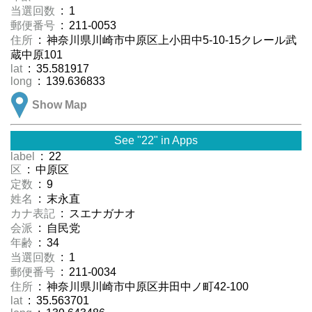
当選回数
: 1
郵便番号
: 211-0053
住所
: 神奈川県川崎市中原区上小田中5-10-15クレール武
蔵中原101
lat
: 35.581917
long
: 139.636833
Show Map
See "22" in Apps
label
: 22
区
: 中原区
定数
: 9
姓名
: 末永直
カナ表記
: スエナガナオ
会派
: 自民党
年齢
: 34
当選回数
: 1
郵便番号
: 211-0034
住所
: 神奈川県川崎市中原区井田中ノ町42-100
lat
: 35.563701