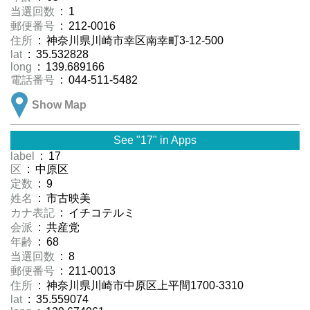
当選回数
: 1
郵便番号
: 212-0016
住所
: 神奈川県川崎市幸区南幸町3-12-500
lat
: 35.532828
long
: 139.689166
電話番号
: 044-511-5482
Show Map
See "17" in Apps
label
: 17
区
: 中原区
定数
: 9
姓名
: 市古映美
カナ表記
: イチコテルミ
会派
: 共産党
年齢
: 68
当選回数
: 8
郵便番号
: 211-0013
住所
: 神奈川県川崎市中原区上平間1700-3310
lat
: 35.559074