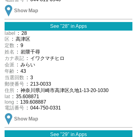
Show Map
See "28" in Apps
label
: 28
区
: 高津区
定数
: 9
姓名
: 岩隈千尋
カナ表記
: イワクマチヒロ
会派
: みらい
年齢
: 43
当選回数
: 3
郵便番号
: 213-0033
住所
: 神奈川県川崎市高津区久地1-13-20-1030
lat
: 35.608871
long
: 139.608887
電話番号
: 044-750-0331
Show Map
See "29" in Apps