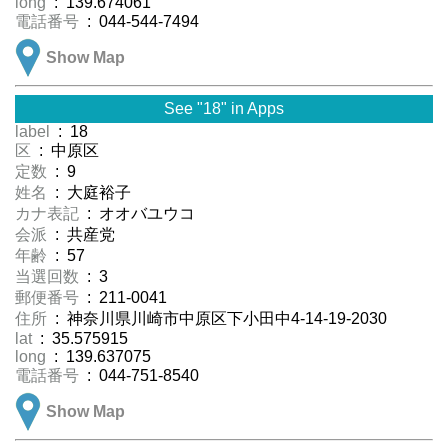
long
: 139.674061
電話番号
: 044-544-7494
Show Map
See "18" in Apps
label
: 18
区
: 中原区
定数
: 9
姓名
: 大庭裕子
カナ表記
: オオバユウコ
会派
: 共産党
年齢
: 57
当選回数
: 3
郵便番号
: 211-0041
住所
: 神奈川県川崎市中原区下小田中4-14-19-2030
lat
: 35.575915
long
: 139.637075
電話番号
: 044-751-8540
Show Map