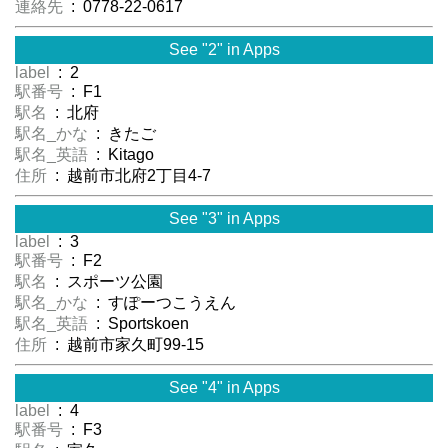
連絡先
: 0778-22-0617
See "2" in Apps
label
: 2
駅番号
: F1
駅名
: 北府
駅名_かな
: きたご
駅名_英語
: Kitago
住所
: 越前市北府2丁目4-7
See "3" in Apps
label
: 3
駅番号
: F2
駅名
: スポーツ公園
駅名_かな
: すぽーつこうえん
駅名_英語
: Sportskoen
住所
: 越前市家久町99-15
See "4" in Apps
label
: 4
駅番号
: F3