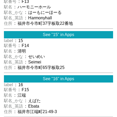
駅番号
: F13
駅名
: ハーモニーホール
駅名_かな
: はーもにーほーる
駅名_英語
: Harmonyhall
住所
: 福井市今市町37字板取22番地
See "15" in Apps
label
: 15
駅番号
: F14
駅名
: 清明
駅名_かな
: せいめい
駅名_英語
: Seimei
住所
: 福井市今市町65字板取25
See "16" in Apps
label
: 16
駅番号
: F15
駅名
: 江端
駅名_かな
: えばた
駅名_英語
: Ebata
住所
: 福井市江端町21-49-3