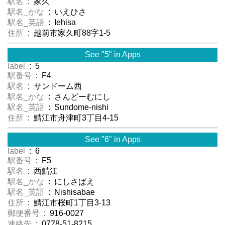
駅名
: 家久
駅名_かな
: いえひさ
駅名_英語
: Iehisa
住所
: 越前市家久町88字1-5
See "5" in Apps
label
: 5
駅番号
: F4
駅名
: サンドーム西
駅名_かな
: さんどーむにし
駅名_英語
: Sundome-nishi
住所
: 鯖江市舟津町3丁目4-15
See "6" in Apps
label
: 6
駅番号
: F5
駅名
: 西鯖江
駅名_かな
: にしさばえ
駅名_英語
: Nishisabae
住所
: 鯖江市桜町1丁目3-13
郵便番号
: 916-0027
連絡先
: 0778-51-8215