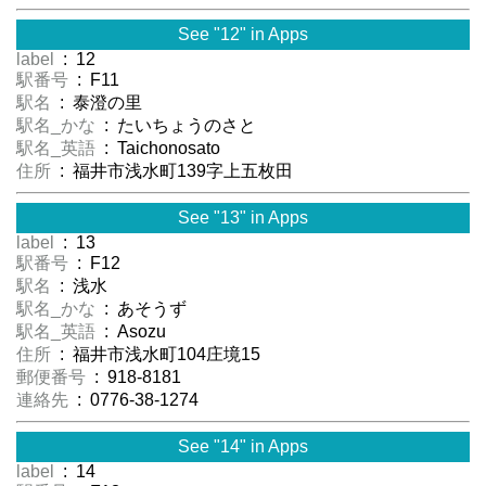
See "12" in Apps
label
: 12
駅番号
: F11
駅名
: 泰澄の里
駅名_かな
: たいちょうのさと
駅名_英語
: Taichonosato
住所
: 福井市浅水町139字上五枚田
See "13" in Apps
label
: 13
駅番号
: F12
駅名
: 浅水
駅名_かな
: あそうず
駅名_英語
: Asozu
住所
: 福井市浅水町104庄境15
郵便番号
: 918-8181
連絡先
: 0776-38-1274
See "14" in Apps
label
: 14