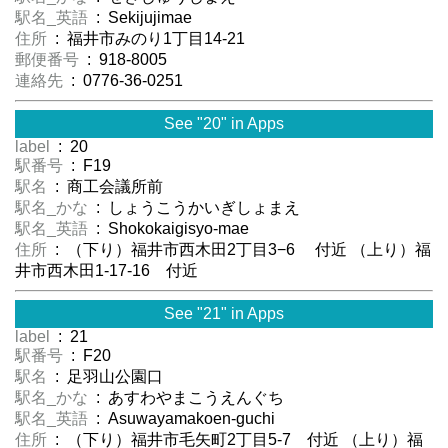
駅名_英語
: Sekijujimae
住所
: 福井市みのり1丁目14-21
郵便番号
: 918-8005
連絡先
: 0776-36-0251
See "20" in Apps
label
: 20
駅番号
: F19
駅名
: 商工会議所前
駅名_かな
: しょうこうかいぎしょまえ
駅名_英語
: Shokokaigisyo-mae
住所
: （下り）福井市西木田2丁目3−6 付近 （上り）福
井市西木田1-17-16 付近
See "21" in Apps
label
: 21
駅番号
: F20
駅名
: 足羽山公園口
駅名_かな
: あすわやまこうえんぐち
駅名_英語
: Asuwayamakoen-guchi
住所
: （下り）福井市毛矢町2丁目5-7 付近 （上り）福