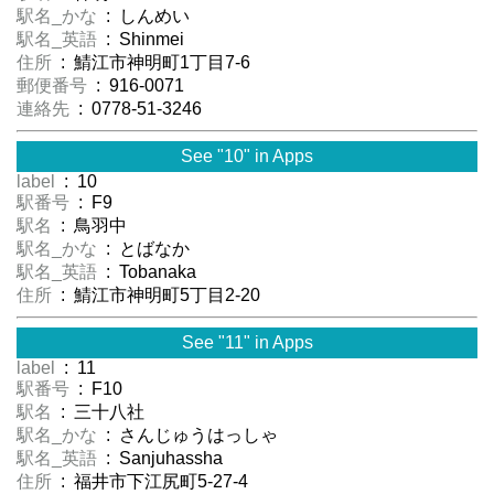
駅名_かな
: しんめい
駅名_英語
: Shinmei
住所
: 鯖江市神明町1丁目7-6
郵便番号
: 916-0071
連絡先
: 0778-51-3246
See "10" in Apps
label
: 10
駅番号
: F9
駅名
: 鳥羽中
駅名_かな
: とばなか
駅名_英語
: Tobanaka
住所
: 鯖江市神明町5丁目2-20
See "11" in Apps
label
: 11
駅番号
: F10
駅名
: 三十八社
駅名_かな
: さんじゅうはっしゃ
駅名_英語
: Sanjuhassha
住所
: 福井市下江尻町5-27-4