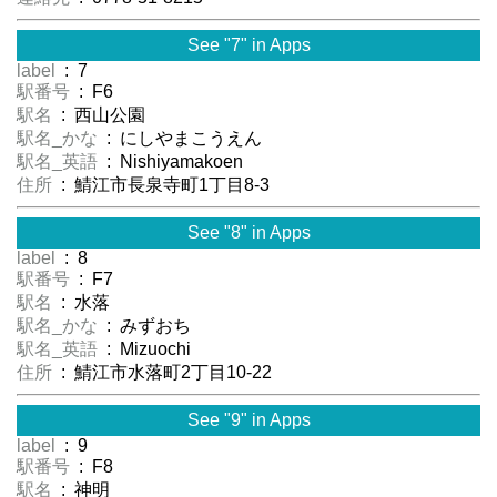
See "7" in Apps
label
: 7
駅番号
: F6
駅名
: 西山公園
駅名_かな
: にしやまこうえん
駅名_英語
: Nishiyamakoen
住所
: 鯖江市長泉寺町1丁目8-3
See "8" in Apps
label
: 8
駅番号
: F7
駅名
: 水落
駅名_かな
: みずおち
駅名_英語
: Mizuochi
住所
: 鯖江市水落町2丁目10-22
See "9" in Apps
label
: 9
駅番号
: F8
駅名
: 神明