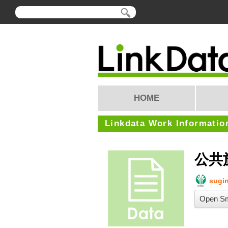
HOME
Linkdata Work Informatio
公共
sugin
Open Sm