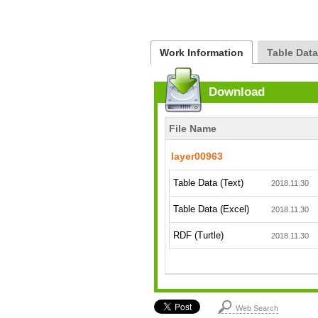
Work Information
Table Dat
Download
File Name
layer00963
Table Data (Text)
2018.11.30
Table Data (Excel)
2018.11.30
RDF (Turtle)
2018.11.30
Web Search