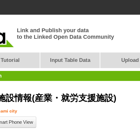
Link and Publish your data
to the Linked Open Data Community
Tutorial
Input Table Data
Upload
n
施設情報(産業・就労支援施設)
ami city
art Phone View