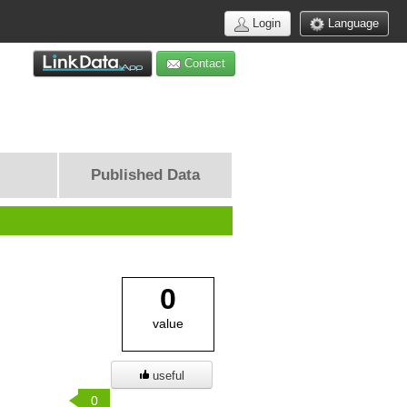
Login
Language
Contact
Published Data
0
value
useful
0