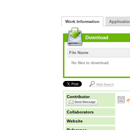
Work Information
Applicatio
Download
File Name
No files to download.
Web Search
Contributor
ぞ
Send Message
Collaborators
Website