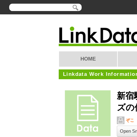
HOME
Linkdata Work Informatio
新宿
ズの
ぞこ
Open Sm