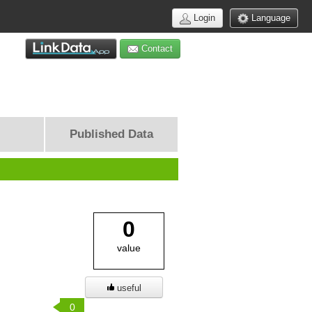
Login
Language
Contact
Published Data
0
value
useful
0