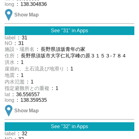
long
: 138.304836
Show Map
See "31" in Apps
label
: 31
NO
: 31
施設・場所名
: 長野県須坂青年の家
住所
: 長野県須坂市大字仁礼字峰の原３１５３-７８４
洪水
: 1
崖崩れ、土石流及び地滑り
: 1
地震
: 1
内水氾濫
: 1
指定避難所との重複
: 1
lat
: 36.556557
long
: 138.359535
Show Map
See "32" in Apps
label
: 32