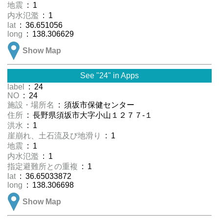
地震
: 1
内水氾濫
: 1
lat
: 36.651056
long
: 138.306629
Show Map
See "24" in Apps
label
: 24
NO
: 24
施設・場所名
: 須坂市保健センター
住所
: 長野県須坂市大字小山１２７７-１
洪水
: 1
崖崩れ、土石流及び地滑り
: 1
地震
: 1
内水氾濫
: 1
指定避難所との重複
: 1
lat
: 36.65033872
long
: 138.306698
Show Map