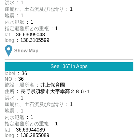
洪水
: 1
崖崩れ、土石流及び地滑り
: 1
地震
: 1
内水氾濫
: 1
指定避難所との重複
: 1
lat
: 36.63099048
long
: 138.3105599
Show Map
See "36" in Apps
label
: 36
NO
: 36
施設・場所名
: 井上保育園
住所
: 長野県須坂市大字幸高２８６-１
洪水
: 1
崖崩れ、土石流及び地滑り
: 1
地震
: 1
内水氾濫
: 1
指定避難所との重複
: 1
lat
: 36.63944089
long
: 138.2855089