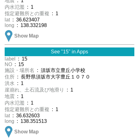
地震
: 1
内水氾濫
: 1
指定避難所との重複
: 1
lat
: 36.623407
long
: 138.332198
Show Map
See "15" in Apps
label
: 15
NO
: 15
施設・場所名
: 須坂市立豊丘小学校
住所
: 長野県須坂市大字豊丘１０７０
洪水
: 1
崖崩れ、土石流及び地滑り
: 1
地震
: 1
内水氾濫
: 1
指定避難所との重複
: 1
lat
: 36.632603
long
: 138.351513
Show Map