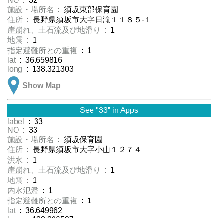
NO
: 32
施設・場所名
: 須坂東部保育園
住所
: 長野県須坂市大字日滝１１８５-１
崖崩れ、土石流及び地滑り
: 1
地震
: 1
指定避難所との重複
: 1
lat
: 36.659816
long
: 138.321303
Show Map
See "33" in Apps
label
: 33
NO
: 33
施設・場所名
: 須坂保育園
住所
: 長野県須坂市大字小山１２７４
洪水
: 1
崖崩れ、土石流及び地滑り
: 1
地震
: 1
内水氾濫
: 1
指定避難所との重複
: 1
lat
: 36.649962