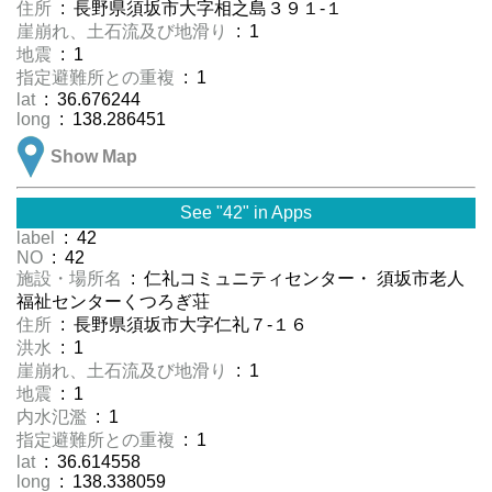
住所
: 長野県須坂市大字相之島３９１-１
崖崩れ、土石流及び地滑り
: 1
地震
: 1
指定避難所との重複
: 1
lat
: 36.676244
long
: 138.286451
Show Map
See "42" in Apps
label
: 42
NO
: 42
施設・場所名
: 仁礼コミュニティセンター・ 須坂市老人
福祉センターくつろぎ荘
住所
: 長野県須坂市大字仁礼７-１６
洪水
: 1
崖崩れ、土石流及び地滑り
: 1
地震
: 1
内水氾濫
: 1
指定避難所との重複
: 1
lat
: 36.614558
long
: 138.338059