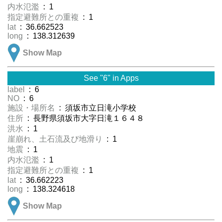
内水氾濫
: 1
指定避難所との重複
: 1
lat
: 36.662523
long
: 138.312639
Show Map
See "6" in Apps
label
: 6
NO
: 6
施設・場所名
: 須坂市立日滝小学校
住所
: 長野県須坂市大字日滝１６４８
洪水
: 1
崖崩れ、土石流及び地滑り
: 1
地震
: 1
内水氾濫
: 1
指定避難所との重複
: 1
lat
: 36.662223
long
: 138.324618
Show Map