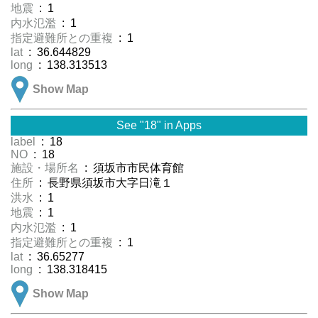
地震
: 1
内水氾濫
: 1
指定避難所との重複
: 1
lat
: 36.644829
long
: 138.313513
Show Map
See "18" in Apps
label
: 18
NO
: 18
施設・場所名
: 須坂市市民体育館
住所
: 長野県須坂市大字日滝１
洪水
: 1
地震
: 1
内水氾濫
: 1
指定避難所との重複
: 1
lat
: 36.65277
long
: 138.318415
Show Map