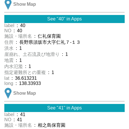
Show Map
See "40" in Apps
label
: 40
NO
: 40
施設・場所名
: 仁礼保育園
住所
: 長野県須坂市大字仁礼７-１３
洪水
: 1
崖崩れ、土石流及び地滑り
: 1
地震
: 1
内水氾濫
: 1
指定避難所との重複
: 1
lat
: 36.613231
long
: 138.33933
Show Map
See "41" in Apps
label
: 41
NO
: 41
施設・場所名
: 相之島保育園