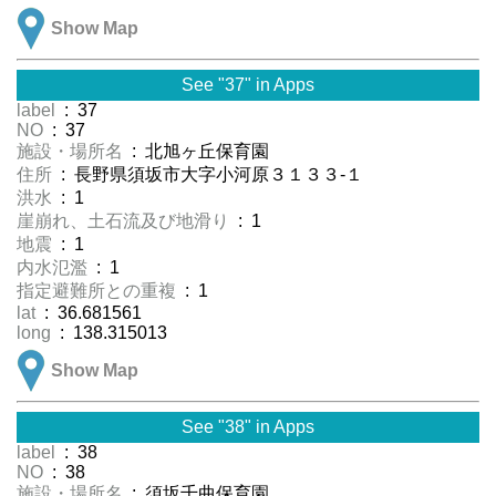
Show Map
See "37" in Apps
label
: 37
NO
: 37
施設・場所名
: 北旭ヶ丘保育園
住所
: 長野県須坂市大字小河原３１３３-１
洪水
: 1
崖崩れ、土石流及び地滑り
: 1
地震
: 1
内水氾濫
: 1
指定避難所との重複
: 1
lat
: 36.681561
long
: 138.315013
Show Map
See "38" in Apps
label
: 38
NO
: 38
施設・場所名
: 須坂千曲保育園