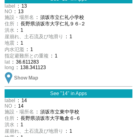
label
: 13
NO
: 13
施設・場所名
: 須坂市立仁礼小学校
住所
: 長野県須坂市大字仁礼９６-２
洪水
: 1
崖崩れ、土石流及び地滑り
: 1
地震
: 1
内水氾濫
: 1
指定避難所との重複
: 1
lat
: 36.611283
long
: 138.341123
Show Map
See "14" in Apps
label
: 14
NO
: 14
施設・場所名
: 須坂市立東中学校
住所
: 長野県須坂市大字亀倉６-６
洪水
: 1
崖崩れ、土石流及び地滑り
: 1