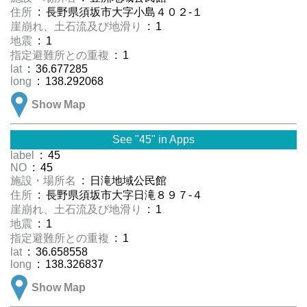
住所
: 長野県須坂市大字小島４０２-１
崖崩れ、土石流及び地滑り
: 1
地震
: 1
指定避難所との重複
: 1
lat
: 36.677285
long
: 138.292068
Show Map
See "45" in Apps
label
: 45
NO
: 45
施設・場所名
: 日滝地域公民館
住所
: 長野県須坂市大字日滝８９７-４
崖崩れ、土石流及び地滑り
: 1
地震
: 1
指定避難所との重複
: 1
lat
: 36.658558
long
: 138.326837
Show Map