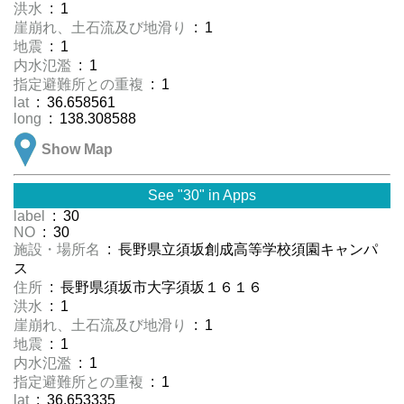
洪水
: 1
崖崩れ、土石流及び地滑り
: 1
地震
: 1
内水氾濫
: 1
指定避難所との重複
: 1
lat
: 36.658561
long
: 138.308588
Show Map
See "30" in Apps
label
: 30
NO
: 30
施設・場所名
: 長野県立須坂創成高等学校須園キャンパ
ス
住所
: 長野県須坂市大字須坂１６１６
洪水
: 1
崖崩れ、土石流及び地滑り
: 1
地震
: 1
内水氾濫
: 1
指定避難所との重複
: 1
lat
: 36.653335