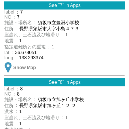
See "7" in Apps
label
: 7
NO
: 7
施設・場所名
: 須坂市立豊洲小学校
住所
: 長野県須坂市大字小島４７３
崖崩れ、土石流及び地滑り
: 1
地震
: 1
指定避難所との重複
: 1
lat
: 36.678051
long
: 138.293374
Show Map
See "8" in Apps
label
: 8
NO
: 8
施設・場所名
: 須坂市立旭ヶ丘小学校
住所
: 長野県須坂市旭ヶ丘１２-２
洪水
: 1
崖崩れ、土石流及び地滑り
: 1
地震
: 1