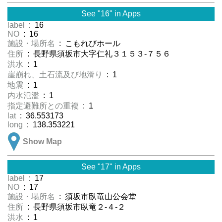
See "16" in Apps
label
: 16
NO
: 16
施設・場所名
: こもれびホール
住所
: 長野県須坂市大字仁礼３１５３-７５６
洪水
: 1
崖崩れ、土石流及び地滑り
: 1
地震
: 1
内水氾濫
: 1
指定避難所との重複
: 1
lat
: 36.553173
long
: 138.353221
Show Map
See "17" in Apps
label
: 17
NO
: 17
施設・場所名
: 須坂市臥竜山公会堂
住所
: 長野県須坂市臥竜２-４-２
洪水
: 1