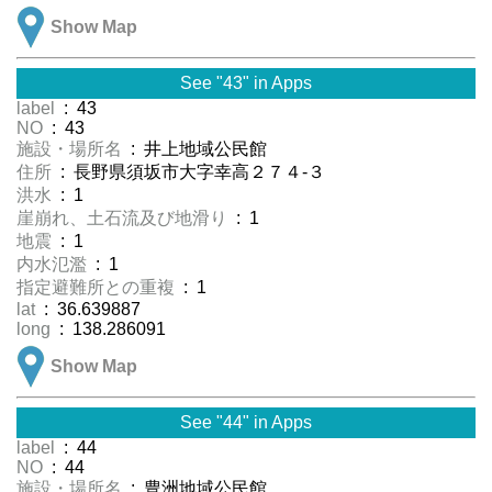
Show Map
See "43" in Apps
label
: 43
NO
: 43
施設・場所名
: 井上地域公民館
住所
: 長野県須坂市大字幸高２７４-３
洪水
: 1
崖崩れ、土石流及び地滑り
: 1
地震
: 1
内水氾濫
: 1
指定避難所との重複
: 1
lat
: 36.639887
long
: 138.286091
Show Map
See "44" in Apps
label
: 44
NO
: 44
施設・場所名
: 豊洲地域公民館