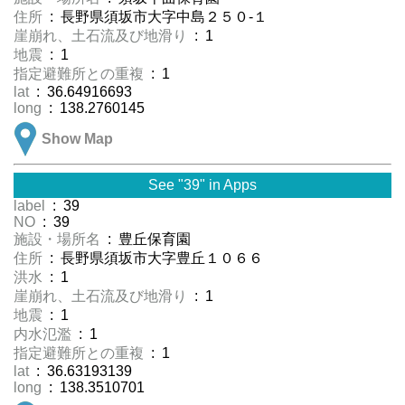
住所
: 長野県須坂市大字中島２５０-１
崖崩れ、土石流及び地滑り
: 1
地震
: 1
指定避難所との重複
: 1
lat
: 36.64916693
long
: 138.2760145
Show Map
See "39" in Apps
label
: 39
NO
: 39
施設・場所名
: 豊丘保育園
住所
: 長野県須坂市大字豊丘１０６６
洪水
: 1
崖崩れ、土石流及び地滑り
: 1
地震
: 1
内水氾濫
: 1
指定避難所との重複
: 1
lat
: 36.63193139
long
: 138.3510701