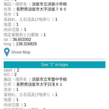
施設・場所名
: 須坂市立須坂小学校
住所
: 長野県須坂市大字須坂７８０
洪水
: 1
崖崩れ、土石流及び地滑り
: 1
地震
: 1
内水氾濫
: 1
指定避難所との重複
: 1
lat
: 36.653302
long
: 138.316829
Show Map
See "2" in Apps
label
: 2
NO
: 2
施設・場所名
: 須坂市立常盤中学校
住所
: 長野県須坂市大字日滝６１
洪水
: 1
崖崩れ、土石流及び地滑り
: 1
地震
: 1
内水氾濫
: 1