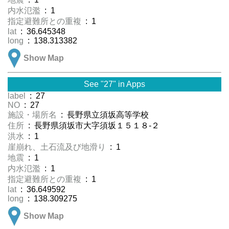
内水氾濫
: 1
指定避難所との重複
: 1
lat
: 36.645348
long
: 138.313382
Show Map
See "27" in Apps
label
: 27
NO
: 27
施設・場所名
: 長野県立須坂高等学校
住所
: 長野県須坂市大字須坂１５１８-２
洪水
: 1
崖崩れ、土石流及び地滑り
: 1
地震
: 1
内水氾濫
: 1
指定避難所との重複
: 1
lat
: 36.649592
long
: 138.309275
Show Map