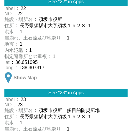
See "22" in Apps
label
: 22
NO
: 22
施設・場所名
: 須坂市役所
住所
: 長野県須坂市大字須坂１５２８-１
洪水
: 1
崖崩れ、土石流及び地滑り
: 1
地震
: 1
内水氾濫
: 1
指定避難所との重複
: 1
lat
: 36.651095
long
: 138.307317
Show Map
See "23" in Apps
label
: 23
NO
: 23
施設・場所名
: 須坂市役所 多目的防災広場
住所
: 長野県須坂市大字須坂１５２８-１
洪水
: 1
崖崩れ、土石流及び地滑り
: 1