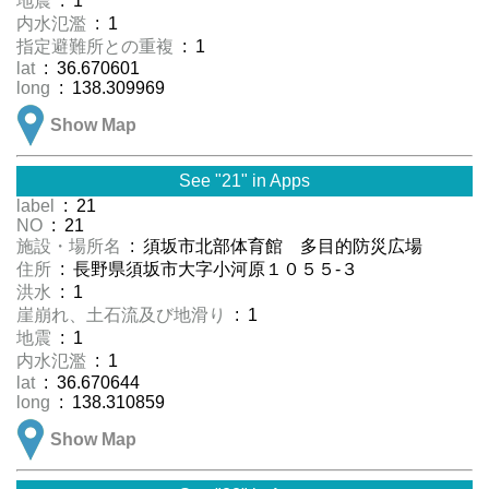
地震
: 1
内水氾濫
: 1
指定避難所との重複
: 1
lat
: 36.670601
long
: 138.309969
Show Map
See "21" in Apps
label
: 21
NO
: 21
施設・場所名
: 須坂市北部体育館 多目的防災広場
住所
: 長野県須坂市大字小河原１０５５-３
洪水
: 1
崖崩れ、土石流及び地滑り
: 1
地震
: 1
内水氾濫
: 1
lat
: 36.670644
long
: 138.310859
Show Map