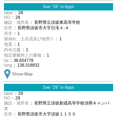
See "28" in Apps
label
: 28
NO
: 28
施設・場所名
: 長野県立須坂東高等学校
住所
: 長野県須坂市大字日滝４-４
洪水
: 1
崖崩れ、土石流及び地滑り
: 1
地震
: 1
内水氾濫
: 1
指定避難所との重複
: 1
lat
: 36.654778
long
: 138.318832
Show Map
See "29" in Apps
label
: 29
NO
: 29
施設・場所名
: 長野県立須坂創成高等学校須商キャンパ
ス
住所
: 長野県須坂市大字須坂１１５０