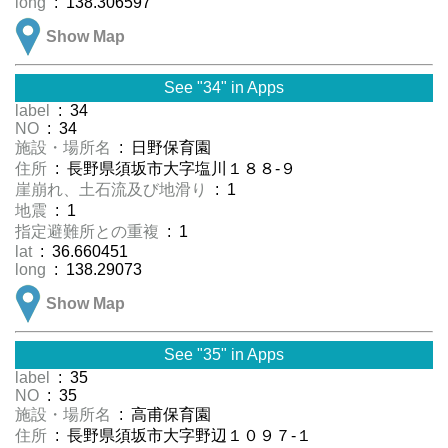
long
: 138.306597
Show Map
See "34" in Apps
label
: 34
NO
: 34
施設・場所名
: 日野保育園
住所
: 長野県須坂市大字塩川１８８-９
崖崩れ、土石流及び地滑り
: 1
地震
: 1
指定避難所との重複
: 1
lat
: 36.660451
long
: 138.29073
Show Map
See "35" in Apps
label
: 35
NO
: 35
施設・場所名
: 高甫保育園
住所
: 長野県須坂市大字野辺１０９７-１