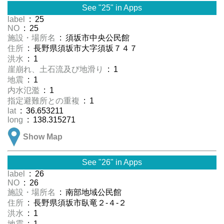
See "25" in Apps
label
: 25
NO
: 25
施設・場所名
: 須坂市中央公民館
住所
: 長野県須坂市大字須坂７４７
洪水
: 1
崖崩れ、土石流及び地滑り
: 1
地震
: 1
内水氾濫
: 1
指定避難所との重複
: 1
lat
: 36.653211
long
: 138.315271
Show Map
See "26" in Apps
label
: 26
NO
: 26
施設・場所名
: 南部地域公民館
住所
: 長野県須坂市臥竜２-４-２
洪水
: 1
地震
: 1