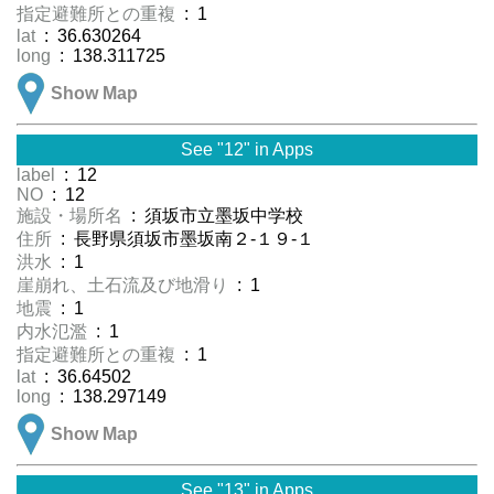
指定避難所との重複
: 1
lat
: 36.630264
long
: 138.311725
Show Map
See "12" in Apps
label
: 12
NO
: 12
施設・場所名
: 須坂市立墨坂中学校
住所
: 長野県須坂市墨坂南２-１９-１
洪水
: 1
崖崩れ、土石流及び地滑り
: 1
地震
: 1
内水氾濫
: 1
指定避難所との重複
: 1
lat
: 36.64502
long
: 138.297149
Show Map
See "13" in Apps