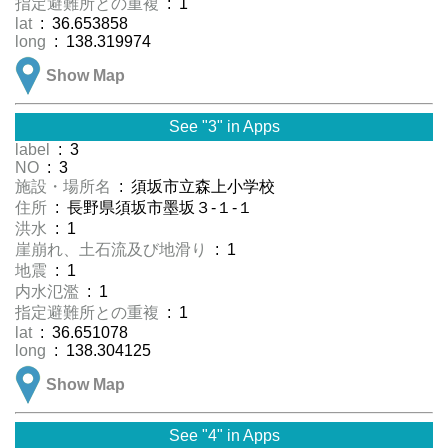
指定避難所との重複
: 1
lat
: 36.653858
long
: 138.319974
Show Map
See "3" in Apps
label
: 3
NO
: 3
施設・場所名
: 須坂市立森上小学校
住所
: 長野県須坂市墨坂３-１-１
洪水
: 1
崖崩れ、土石流及び地滑り
: 1
地震
: 1
内水氾濫
: 1
指定避難所との重複
: 1
lat
: 36.651078
long
: 138.304125
Show Map
See "4" in Apps