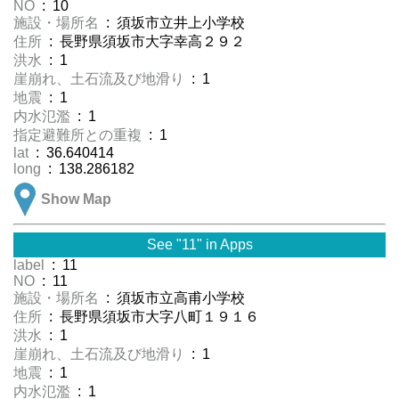
NO
: 10
施設・場所名
: 須坂市立井上小学校
住所
: 長野県須坂市大字幸高２９２
洪水
: 1
崖崩れ、土石流及び地滑り
: 1
地震
: 1
内水氾濫
: 1
指定避難所との重複
: 1
lat
: 36.640414
long
: 138.286182
Show Map
See "11" in Apps
label
: 11
NO
: 11
施設・場所名
: 須坂市立高甫小学校
住所
: 長野県須坂市大字八町１９１６
洪水
: 1
崖崩れ、土石流及び地滑り
: 1
地震
: 1
内水氾濫
: 1