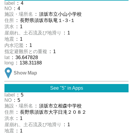
label
: 4
NO
: 4
施設・場所名
: 須坂市立小山小学校
住所
: 長野県須坂市臥竜１-３-１
洪水
: 1
崖崩れ、土石流及び地滑り
: 1
地震
: 1
内水氾濫
: 1
指定避難所との重複
: 1
lat
: 36.647828
long
: 138.31188
Show Map
See "5" in Apps
label
: 5
NO
: 5
施設・場所名
: 須坂市立相森中学校
住所
: 長野県須坂市大字日滝２０８２
洪水
: 1
崖崩れ、土石流及び地滑り
: 1
地震
: 1