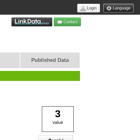
Login
Language
Contact
Published Data
3
value