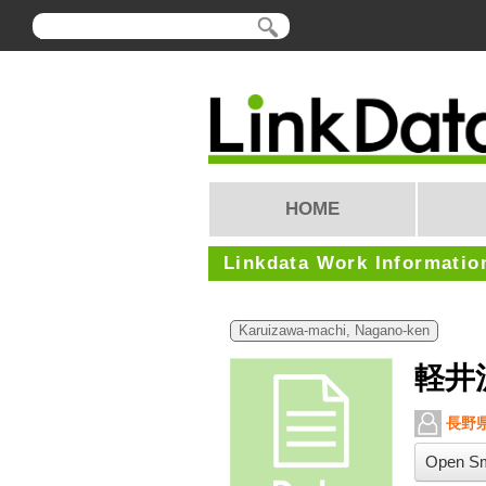
HOME
Linkdata Work Informatio
Karuizawa-machi, Nagano-ken
軽井
長野県
Open Sm