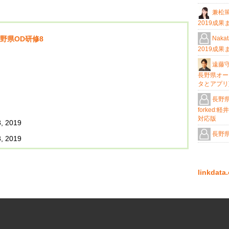
兼松
2019成果
Nakat
野県OD研修8
2019成果
遠藤
長野県オー
タとアプリ
長野県
forke
対応版
, 2019
長野県
, 2019
linkda