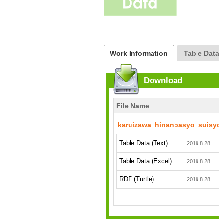
Work Information
Table Dat
Download
File Name
karuizawa_hinanbasyo_suisy
Table Data (Text)
2019.8.28
Table Data (Excel)
2019.8.28
RDF (Turtle)
2019.8.28