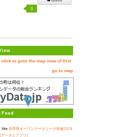
useful
0
View
go to map
 Feed
守
like
長野県オープンデータリーダ研修2019
(データとアプリ)