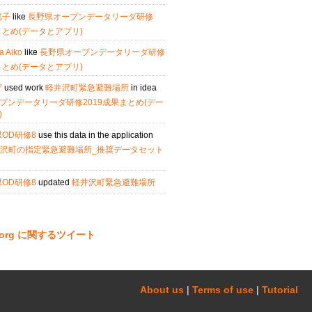
篤子
like
長野県オープンデータリーダ研修
まとめ(データとアプリ)
a Aiko
like
長野県オープンデータリーダ研修
まとめ(データとアプリ)
守
used work
軽井沢町緊急避難場所
in idea
プンデータリーダ研修2019成果まとめ(デー
)
OD研修8
use this data in the application
d:軽井沢町の指定緊急避難場所_推奨データセット
OD研修8
updated
軽井沢町緊急避難場所
ta.org に関するツイート
About us
|
Terms of use
|
Tutorial