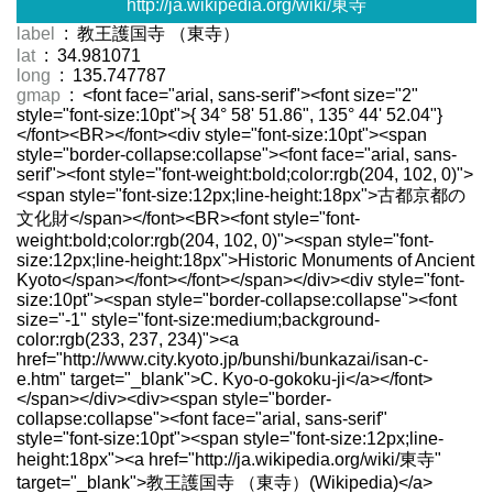
http://ja.wikipedia.org/wiki/東寺
label
: 教王護国寺 （東寺）
lat
: 34.981071
long
: 135.747787
gmap
: <font face="arial, sans-serif"><font size="2"
style="font-size:10pt">{ 34° 58' 51.86", 135° 44' 52.04"}
</font><BR></font><div style="font-size:10pt"><span
style="border-collapse:collapse"><font face="arial, sans-
serif"><font style="font-weight:bold;color:rgb(204, 102, 0)">
<span style="font-size:12px;line-height:18px">古都京都の
文化財</span></font><BR><font style="font-
weight:bold;color:rgb(204, 102, 0)"><span style="font-
size:12px;line-height:18px">Historic Monuments of Ancient
Kyoto</span></font></font></span></div><div style="font-
size:10pt"><span style="border-collapse:collapse"><font
size="-1" style="font-size:medium;background-
color:rgb(233, 237, 234)"><a
href="http://www.city.kyoto.jp/bunshi/bunkazai/isan-c-
e.htm" target="_blank">C. Kyo-o-gokoku-ji</a></font>
</span></div><div><span style="border-
collapse:collapse"><font face="arial, sans-serif"
style="font-size:10pt"><span style="font-size:12px;line-
height:18px"><a href="http://ja.wikipedia.org/wiki/東寺"
target="_blank">教王護国寺 （東寺）(Wikipedia)</a>