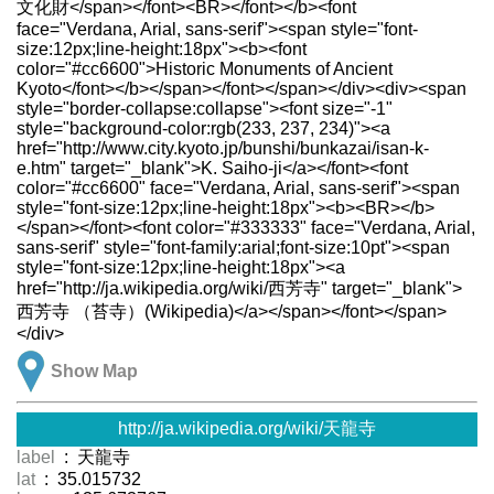
文化財</span></font><BR></font></b><font
face="Verdana, Arial, sans-serif"><span style="font-
size:12px;line-height:18px"><b><font
color="#cc6600">Historic Monuments of Ancient
Kyoto</font></b></span></font></span></div><div><span
style="border-collapse:collapse"><font size="-1"
style="background-color:rgb(233, 237, 234)"><a
href="http://www.city.kyoto.jp/bunshi/bunkazai/isan-k-
e.htm" target="_blank">K. Saiho-ji</a></font><font
color="#cc6600" face="Verdana, Arial, sans-serif"><span
style="font-size:12px;line-height:18px"><b><BR></b>
</span></font><font color="#333333" face="Verdana, Arial,
sans-serif" style="font-family:arial;font-size:10pt"><span
style="font-size:12px;line-height:18px"><a
href="http://ja.wikipedia.org/wiki/西芳寺" target="_blank">
西芳寺 （苔寺）(Wikipedia)</a></span></font></span>
</div>
Show Map
http://ja.wikipedia.org/wiki/天龍寺
label
: 天龍寺
lat
: 35.015732