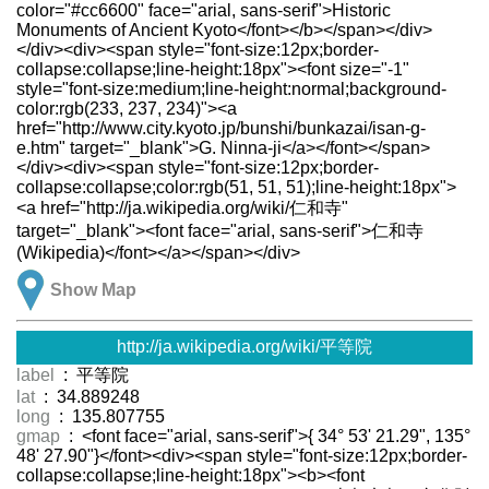
color="#cc6600" face="arial, sans-serif">Historic
Monuments of Ancient Kyoto</font></b></span></div>
</div><div><span style="font-size:12px;border-
collapse:collapse;line-height:18px"><font size="-1"
style="font-size:medium;line-height:normal;background-
color:rgb(233, 237, 234)"><a
href="http://www.city.kyoto.jp/bunshi/bunkazai/isan-g-
e.htm" target="_blank">G. Ninna-ji</a></font></span>
</div><div><span style="font-size:12px;border-
collapse:collapse;color:rgb(51, 51, 51);line-height:18px">
<a href="http://ja.wikipedia.org/wiki/仁和寺"
target="_blank"><font face="arial, sans-serif">仁和寺
(Wikipedia)</font></a></span></div>
Show Map
http://ja.wikipedia.org/wiki/平等院
label
: 平等院
lat
: 34.889248
long
: 135.807755
gmap
: <font face="arial, sans-serif">{ 34° 53' 21.29", 135°
48' 27.90"}</font><div><span style="font-size:12px;border-
collapse:collapse;line-height:18px"><b><font