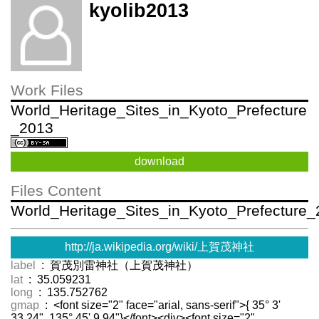
kyolib2013
Work Files
World_Heritage_Sites_in_Kyoto_Prefecture
_2013
download
Files Content
World_Heritage_Sites_in_Kyoto_Prefecture
http://ja.wikipedia.org/wiki/上賀茂神社
label
: 賀茂別雷神社（上賀茂神社）
lat
: 35.059231
long
: 135.752762
gmap
: <font size="2" face="arial, sans-serif">{ 35° 3'
33.24", 135° 45' 9.94"}</font><div><font size="2"