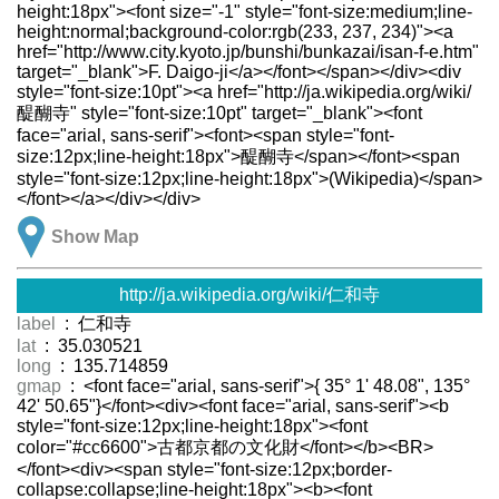
height:18px"><font size="-1" style="font-size:medium;line-
height:normal;background-color:rgb(233, 237, 234)"><a
href="http://www.city.kyoto.jp/bunshi/bunkazai/isan-f-e.htm"
target="_blank">F. Daigo-ji</a></font></span></div><div
style="font-size:10pt"><a href="http://ja.wikipedia.org/wiki/
醍醐寺" style="font-size:10pt" target="_blank"><font
face="arial, sans-serif"><font><span style="font-
size:12px;line-height:18px">醍醐寺</span></font><span
style="font-size:12px;line-height:18px">(Wikipedia)</span>
</font></a></div></div>
Show Map
http://ja.wikipedia.org/wiki/仁和寺
label
: 仁和寺
lat
: 35.030521
long
: 135.714859
gmap
: <font face="arial, sans-serif">{ 35° 1' 48.08", 135°
42' 50.65"}</font><div><font face="arial, sans-serif"><b
style="font-size:12px;line-height:18px"><font
color="#cc6600">古都京都の文化財</font></b><BR>
</font><div><span style="font-size:12px;border-
collapse:collapse;line-height:18px"><b><font