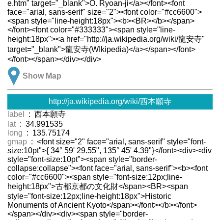
e.htm" target="_blank">O. Ryoan-ji</a></font><font
face="arial, sans-serif" size="2"><font color="#cc6600">
<span style="line-height:18px"><b><BR></b></span>
</font><font color="#333333"><span style="line-
height:18px"><a href="http://ja.wikipedia.org/wiki/龍安寺"
target="_blank">龍安寺(WIkipedia)</a></span></font>
</font></span></div></div>
Show Map
http://ja.wikipedia.org/wiki/西本願寺
label
: 西本願寺
lat
: 34.991535
long
: 135.75174
gmap
: <font size="2" face="arial, sans-serif" style="font-
size:10pt">{ 34° 59' 29.55", 135° 45' 4.39"}</font><div><div
style="font-size:10pt"><span style="border-
collapse:collapse"><font face="arial, sans-serif"><b><font
color="#cc6600"><span style="font-size:12px;line-
height:18px">古都京都の文化財</span><BR><span
style="font-size:12px;line-height:18px">Historic
Monuments of Ancient Kyoto</span></font></b></font>
</span></div><div><span style="border-