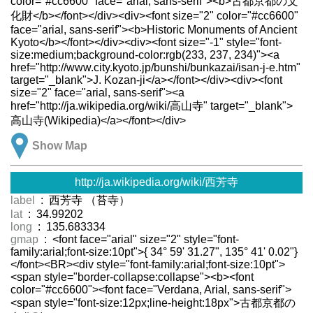
color="#cc6600" face="arial, sans-serif"><b>古都京都の文
化財</b></font></div><div><font size="2" color="#cc6600"
face="arial, sans-serif"><b>Historic Monuments of Ancient
Kyoto</b></font></div><div><font size="-1" style="font-
size:medium;background-color:rgb(233, 237, 234)"><a
href="http://www.city.kyoto.jp/bunshi/bunkazai/isan-j-e.htm"
target="_blank">J. Kozan-ji</a></font></div><div><font
size="2" face="arial, sans-serif"><a
href="http://ja.wikipedia.org/wiki/高山寺" target="_blank">
高山寺(Wikipedia)</a></font></div>
Show Map
http://ja.wikipedia.org/wiki/西芳寺
label
: 西芳寺 （苔寺）
lat
: 34.99202
long
: 135.683334
gmap
: <font face="arial" size="2" style="font-
family:arial;font-size:10pt">{ 34° 59' 31.27", 135° 41' 0.02"}
</font><BR><div style="font-family:arial;font-size:10pt">
<span style="border-collapse:collapse"><b><font
color="#cc6600"><font face="Verdana, Arial, sans-serif">
<span style="font-size:12px;line-height:18px">古都京都の