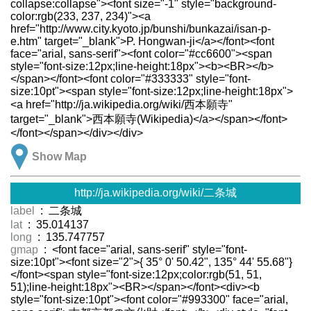
collapse:collapse"><font size="-1" style="background-
color:rgb(233, 237, 234)"><a
href="http://www.city.kyoto.jp/bunshi/bunkazai/isan-p-
e.htm" target="_blank">P. Hongwan-ji</a></font><font
face="arial, sans-serif"><font color="#cc6600"><span
style="font-size:12px;line-height:18px"><b><BR></b>
</span></font><font color="#333333" style="font-
size:10pt"><span style="font-size:12px;line-height:18px">
<a href="http://ja.wikipedia.org/wiki/西本願寺"
target="_blank">西本願寺(Wikipedia)</a></span></font>
</font></span></div></div>
Show Map
http://ja.wikipedia.org/wiki/二条城
label
: 二条城
lat
: 35.014137
long
: 135.747757
gmap
: <font face="arial, sans-serif" style="font-
size:10pt"><font size="2">{ 35° 0' 50.42", 135° 44' 55.68"}
</font><span style="font-size:12px;color:rgb(51, 51,
51);line-height:18px"><BR></span></font><div><b
style="font-size:10pt"><font color="#993300" face="arial,