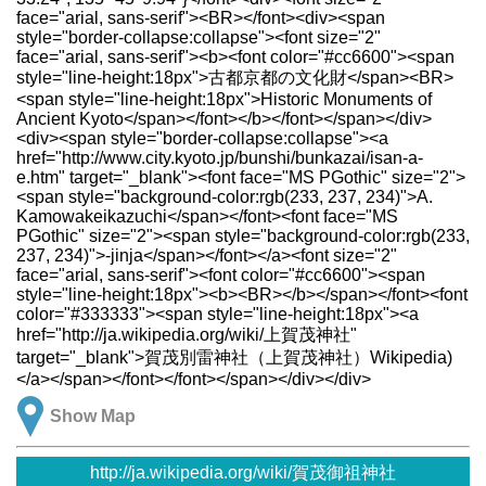
face="arial, sans-serif"><BR></font><div><span
style="border-collapse:collapse"><font size="2"
face="arial, sans-serif"><b><font color="#cc6600"><span
style="line-height:18px">古都京都の文化財</span><BR>
<span style="line-height:18px">Historic Monuments of
Ancient Kyoto</span></font></b></font></span></div>
<div><span style="border-collapse:collapse"><a
href="http://www.city.kyoto.jp/bunshi/bunkazai/isan-a-
e.htm" target="_blank"><font face="MS PGothic" size="2">
<span style="background-color:rgb(233, 237, 234)">A.
Kamowakeikazuchi</span></font><font face="MS
PGothic" size="2"><span style="background-color:rgb(233,
237, 234)">-jinja</span></font></a><font size="2"
face="arial, sans-serif"><font color="#cc6600"><span
style="line-height:18px"><b><BR></b></span></font><font
color="#333333"><span style="line-height:18px"><a
href="http://ja.wikipedia.org/wiki/上賀茂神社"
target="_blank">賀茂別雷神社（上賀茂神社）Wikipedia)
</a></span></font></font></span></div></div>
Show Map
http://ja.wikipedia.org/wiki/賀茂御祖神社