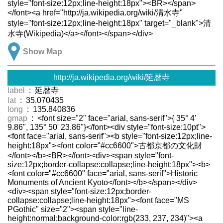
style="font-size:12px;line-height:18px"><BR></span>
</font><a href="http://ja.wikipedia.org/wiki/清水寺"
style="font-size:12px;line-height:18px" target="_blank">清
水寺(Wikipedia)</a></font></span></div>
Show Map
http://ja.wikipedia.org/wiki/延暦寺
label
: 延暦寺
lat
: 35.070435
long
: 135.840836
gmap
: <font size="2" face="arial, sans-serif">{ 35° 4'
9.86", 135° 50' 23.86"}</font><div style="font-size:10pt">
<font face="arial, sans-serif"><b style="font-size:12px;line-
height:18px"><font color="#cc6600">古都京都の文化財
</font></b><BR></font><div><span style="font-
size:12px;border-collapse:collapse;line-height:18px"><b>
<font color="#cc6600" face="arial, sans-serif">Historic
Monuments of Ancient Kyoto</font></b></span></div>
<div><span style="font-size:12px;border-
collapse:collapse;line-height:18px"><font face="MS
PGothic" size="2"><span style="line-
height:normal;background-color:rgb(233, 237, 234)"><a