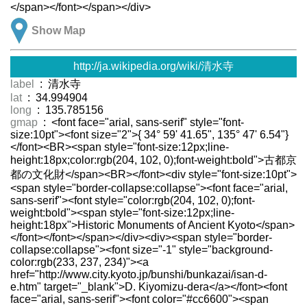
</span></font></span></div>
Show Map
http://ja.wikipedia.org/wiki/清水寺
label
: 清水寺
lat
: 34.994904
long
: 135.785156
gmap
: <font face="arial, sans-serif" style="font-
size:10pt"><font size="2">{ 34° 59' 41.65", 135° 47' 6.54"}
</font><BR><span style="font-size:12px;line-
height:18px;color:rgb(204, 102, 0);font-weight:bold">古都京
都の文化財</span><BR></font><div style="font-size:10pt">
<span style="border-collapse:collapse"><font face="arial,
sans-serif"><font style="color:rgb(204, 102, 0);font-
weight:bold"><span style="font-size:12px;line-
height:18px">Historic Monuments of Ancient Kyoto</span>
</font></font></span></div><div><span style="border-
collapse:collapse"><font size="-1" style="background-
color:rgb(233, 237, 234)"><a
href="http://www.city.kyoto.jp/bunshi/bunkazai/isan-d-
e.htm" target="_blank">D. Kiyomizu-dera</a></font><font
face="arial, sans-serif"><font color="#cc6600"><span