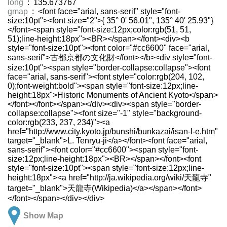
long
: 135.673767
gmap
: <font face="arial, sans-serif" style="font-
size:10pt"><font size="2">{ 35° 0' 56.01", 135° 40' 25.93"}
</font><span style="font-size:12px;color:rgb(51, 51,
51);line-height:18px"><BR></span></font><div><b
style="font-size:10pt"><font color="#cc6600" face="arial,
sans-serif">古都京都の文化財</font></b><div style="font-
size:10pt"><span style="border-collapse:collapse"><font
face="arial, sans-serif"><font style="color:rgb(204, 102,
0);font-weight:bold"><span style="font-size:12px;line-
height:18px">Historic Monuments of Ancient Kyoto</span>
</font></font></span></div><div><span style="border-
collapse:collapse"><font size="-1" style="background-
color:rgb(233, 237, 234)"><a
href="http://www.city.kyoto.jp/bunshi/bunkazai/isan-l-e.htm"
target="_blank">L. Tenryu-ji</a></font><font face="arial,
sans-serif"><font color="#cc6600"><span style="font-
size:12px;line-height:18px"><BR></span></font><font
style="font-size:10pt"><span style="font-size:12px;line-
height:18px"><a href="http://ja.wikipedia.org/wiki/天龍寺"
target="_blank">天龍寺(Wikipedia)</a></span></font>
</font></span></div></div>
Show Map