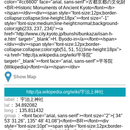
color="#cc6600" face="arial, sans-serif">古都京都の文化財
<BR>Historic Monuments of Ancient Kyoto</font></b>
</span></div><div><span style="font-size:12px;border-
collapse:collapse;line-height:18px"><font size="-1"
style="font-size:medium;line-height:normal;background-
color:rgb(233, 237, 234)"><a
href="http://www.city.kyoto.jp/bunshi/bunkazai/isan-h-
e.htm" target="_blank">H. Byodo-in</a></font></span>
</div><div><span style="font-size:12px;border-
collapse:collapse;color:rgb(51, 51, 51);line-height:18px">
<a href="http://ja.wikipedia.org/wiki/平等院"
target="_blank"><font face="arial, sans-serif">平等院
(Wikipedia)</font></a></span></div>
Show Map
http://ja.wikipedia.org/wiki/宇治上神社
label
: 宇治上神社
lat
: 34.892082
long
: 135.811432
gmap
: <font face="arial, sans-serif"><font size="2">{ 34°
53' 31.26", 135° 48' 41.08"}</font><BR></font><div
style="font-size:10pt"><span style="font-size:12px;border-