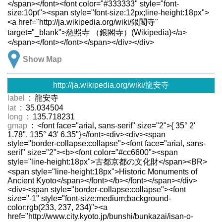
</span></font><font color="#333333" style="font-
size:10pt"><span style="font-size:12px;line-height:18px">
<a href="http://ja.wikipedia.org/wiki/銀閣寺"
target="_blank">慈照寺 （銀閣寺）(Wikipedia)</a>
</span></font></font></span></div></div>
Show Map
http://ja.wikipedia.org/wiki/龍安寺
label
: 龍安寺
lat
: 35.034504
long
: 135.718231
gmap
: <font face="arial, sans-serif" size="2">{ 35° 2'
1.78", 135° 43' 6.35"}</font><div><div><span
style="border-collapse:collapse"><font face="arial, sans-
serif" size="2"><b><font color="#cc6600"><span
style="line-height:18px">古都京都の文化財</span><BR>
<span style="line-height:18px">Historic Monuments of
Ancient Kyoto</span></font></b></font></span></div>
<div><span style="border-collapse:collapse"><font
size="-1" style="font-size:medium;background-
color:rgb(233, 237, 234)"><a
href="http://www.city.kyoto.jp/bunshi/bunkazai/isan-o-