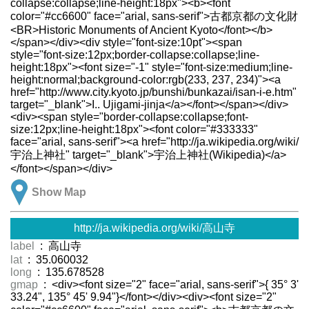
collapse:collapse;line-height:18px"><b><font
color="#cc6600" face="arial, sans-serif">古都京都の文化財
<BR>Historic Monuments of Ancient Kyoto</font></b>
</span></div><div style="font-size:10pt"><span
style="font-size:12px;border-collapse:collapse;line-
height:18px"><font size="-1" style="font-size:medium;line-
height:normal;background-color:rgb(233, 237, 234)"><a
href="http://www.city.kyoto.jp/bunshi/bunkazai/isan-i-e.htm"
target="_blank">I.. Ujigami-jinja</a></font></span></div>
<div><span style="border-collapse:collapse;font-
size:12px;line-height:18px"><font color="#333333"
face="arial, sans-serif"><a href="http://ja.wikipedia.org/wiki/
宇治上神社" target="_blank">宇治上神社(Wikipedia)</a>
</font></span></div>
Show Map
http://ja.wikipedia.org/wiki/高山寺
label
: 高山寺
lat
: 35.060032
long
: 135.678528
gmap
: <div><font size="2" face="arial, sans-serif">{ 35° 3'
33.24", 135° 45' 9.94"}</font></div><div><font size="2"