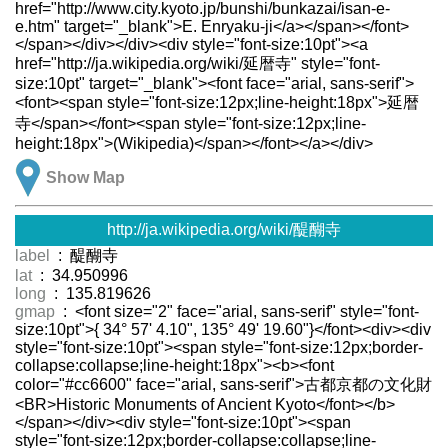
href="http://www.city.kyoto.jp/bunshi/bunkazai/isan-e-
e.htm" target="_blank">E. Enryaku-ji</a></span></font>
</span></div></div><div style="font-size:10pt"><a
href="http://ja.wikipedia.org/wiki/延暦寺" style="font-
size:10pt" target="_blank"><font face="arial, sans-serif">
<font><span style="font-size:12px;line-height:18px">延暦
寺</span></font><span style="font-size:12px;line-
height:18px">(Wikipedia)</span></font></a></div>
Show Map
http://ja.wikipedia.org/wiki/醍醐寺
label
: 醍醐寺
lat
: 34.950996
long
: 135.819626
gmap
: <font size="2" face="arial, sans-serif" style="font-
size:10pt">{ 34° 57' 4.10", 135° 49' 19.60"}</font><div><div
style="font-size:10pt"><span style="font-size:12px;border-
collapse:collapse;line-height:18px"><b><font
color="#cc6600" face="arial, sans-serif">古都京都の文化財
<BR>Historic Monuments of Ancient Kyoto</font></b>
</span></div><div style="font-size:10pt"><span
style="font-size:12px;border-collapse:collapse;line-