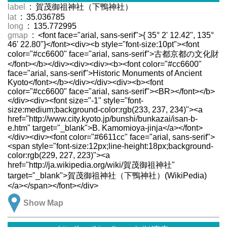
label
: 賀茂御祖神社（下鴨神社）
lat
: 35.036785
long
: 135.772995
gmap
: <font face="arial, sans-serif">{ 35° 2' 12.42", 135°
46' 22.80"}</font><div><b style="font-size:10pt"><font
color="#cc6600" face="arial, sans-serif">古都京都の文化財
</font></b></div><div><div><b><font color="#cc6600"
face="arial, sans-serif">Historic Monuments of Ancient
Kyoto</font></b></div></div><div><b><font
color="#cc6600" face="arial, sans-serif"><BR></font></b>
</div><div><font size="-1" style="font-
size:medium;background-color:rgb(233, 237, 234)"><a
href="http://www.city.kyoto.jp/bunshi/bunkazai/isan-b-
e.htm" target="_blank">B. Kamomioya-jinja</a></font>
</div><div><font color="#6611cc" face="arial, sans-serif">
<span style="font-size:12px;line-height:18px;background-
color:rgb(229, 227, 223)"><a
href="http://ja.wikipedia.org/wiki/賀茂御祖神社"
target="_blank">賀茂御祖神社（下鴨神社）(WikiPedia)
</a></span></font></div>
Show Map