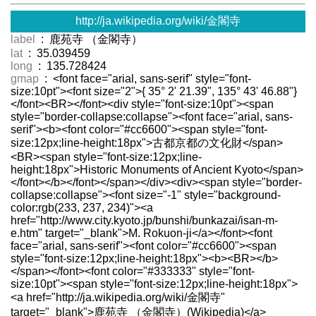
http://ja.wikipedia.org/wiki/金閣寺
label
: 鹿苑寺 （金閣寺）
lat
: 35.039459
long
: 135.728424
gmap
: <font face="arial, sans-serif" style="font-
size:10pt"><font size="2">{ 35° 2' 21.39", 135° 43' 46.88"}
</font><BR></font><div style="font-size:10pt"><span
style="border-collapse:collapse"><font face="arial, sans-
serif"><b><font color="#cc6600"><span style="font-
size:12px;line-height:18px">古都京都の文化財</span>
<BR><span style="font-size:12px;line-
height:18px">Historic Monuments of Ancient Kyoto</span>
</font></b></font></span></div><div><span style="border-
collapse:collapse"><font size="-1" style="background-
color:rgb(233, 237, 234)"><a
href="http://www.city.kyoto.jp/bunshi/bunkazai/isan-m-
e.htm" target="_blank">M. Rokuon-ji</a></font><font
face="arial, sans-serif"><font color="#cc6600"><span
style="font-size:12px;line-height:18px"><b><BR></b>
</span></font><font color="#333333" style="font-
size:10pt"><span style="font-size:12px;line-height:18px">
<a href="http://ja.wikipedia.org/wiki/金閣寺"
target="_blank">鹿苑寺 （金閣寺）(Wikipedia)</a>