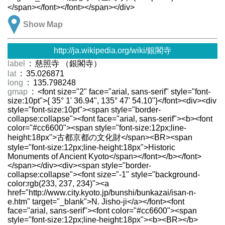
</span></font></font></span></div>
Show Map
http://ja.wikipedia.org/wiki/銀閣寺
label
: 慈照寺 （銀閣寺）
lat
: 35.026871
long
: 135.798248
gmap
: <font size="2" face="arial, sans-serif" style="font-
size:10pt">{ 35° 1' 36.94", 135° 47' 54.10"}</font><div><div
style="font-size:10pt"><span style="border-
collapse:collapse"><font face="arial, sans-serif"><b><font
color="#cc6600"><span style="font-size:12px;line-
height:18px">古都京都の文化財</span><BR><span
style="font-size:12px;line-height:18px">Historic
Monuments of Ancient Kyoto</span></font></b></font>
</span></div><div><span style="border-
collapse:collapse"><font size="-1" style="background-
color:rgb(233, 237, 234)"><a
href="http://www.city.kyoto.jp/bunshi/bunkazai/isan-n-
e.htm" target="_blank">N. Jisho-ji</a></font><font
face="arial, sans-serif"><font color="#cc6600"><span
style="font-size:12px;line-height:18px"><b><BR></b>