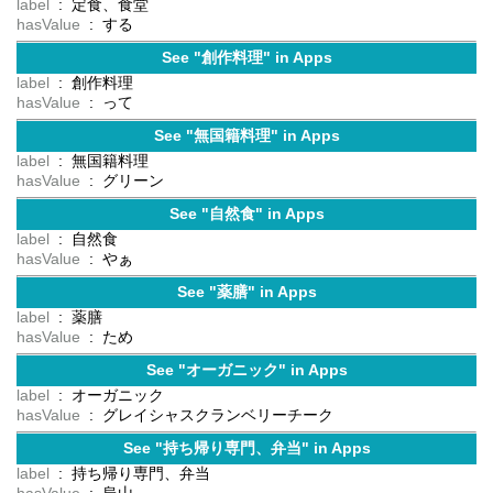
label
: 定食、食堂
hasValue
: する
See "創作料理" in Apps
label
: 創作料理
hasValue
: って
See "無国籍料理" in Apps
label
: 無国籍料理
hasValue
: グリーン
See "自然食" in Apps
label
: 自然食
hasValue
: やぁ
See "薬膳" in Apps
label
: 薬膳
hasValue
: ため
See "オーガニック" in Apps
label
: オーガニック
hasValue
: グレイシャスクランベリーチーク
See "持ち帰り専門、弁当" in Apps
label
: 持ち帰り専門、弁当