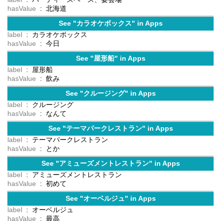
hasValue
: 北海道
See "カラオケボックス" in Apps
label
: カラオケボックス
hasValue
: 今日
See "屋形船" in Apps
label
: 屋形船
hasValue
: 飲み
See "クルージング" in Apps
label
: クルージング
hasValue
: なんて
See "テーマパークレストラン" in Apps
label
: テーマパークレストラン
hasValue
: とか
See "アミューズメントレストラン" in Apps
label
: アミューズメントレストラン
hasValue
: 初めて
See "オーベルジュ" in Apps
label
: オーベルジュ
hasValue
: 最高