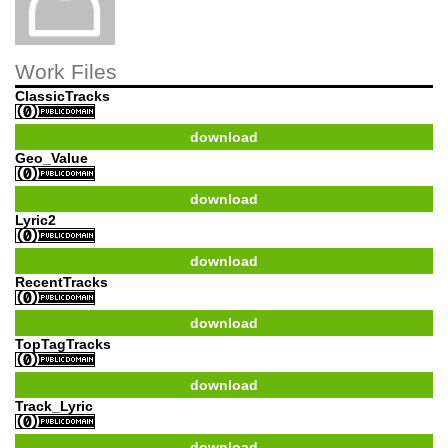
Work Files
ClassicTracks
download
Geo_Value
download
Lyric2
download
RecentTracks
download
TopTagTracks
download
Track_Lyric
download