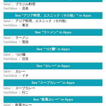
label
: ブラジル料理
hasValue
: 店名
See "アジア料理、エスニック（その他）" in Apps
label
: アジア料理、エスニック（その他）
hasValue
: 東京
See "ラーメン" in Apps
label
: ラーメン
hasValue
: 普段
See "つけ麺" in Apps
label
: つけ麺
hasValue
: 注目
See "カレー" in Apps
label
: カレー
hasValue
: イチ
See "スープカレー" in Apps
label
: スープカレー
hasValue
: 行こ
See "欧風カレー" in Apps
label
: 欧風カレー