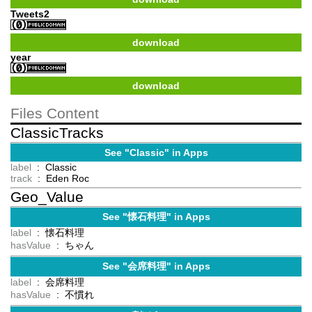
Tweets2
download
year
download
Files Content
ClassicTracks
See "Classic" in Apps
label
: Classic
track
: Eden Roc
Geo_Value
See "懐石料理" in Apps
label
: 懐石料理
hasValue
: ちゃん
See "会席料理" in Apps
label
: 会席料理
hasValue
: 不慣れ