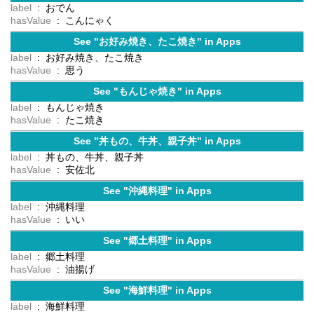
label
: おでん
hasValue
: こんにゃく
See "お好み焼き、たこ焼き" in Apps
label
: お好み焼き、たこ焼き
hasValue
: 思う
See "もんじゃ焼き" in Apps
label
: もんじゃ焼き
hasValue
: たこ焼き
See "丼もの、牛丼、親子丼" in Apps
label
: 丼もの、牛丼、親子丼
hasValue
: 安佐北
See "沖縄料理" in Apps
label
: 沖縄料理
hasValue
: いい
See "郷土料理" in Apps
label
: 郷土料理
hasValue
: 油揚げ
See "海鮮料理" in Apps
label
: 海鮮料理