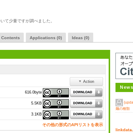
ついて少量ですが調べました。
a Contents
Applications (0)
Ideas (0)
Action
News
616.0byte
{upd
5.5KB
麺の種類
3.1KB
その他の形式のAPIリストを表示
linkda