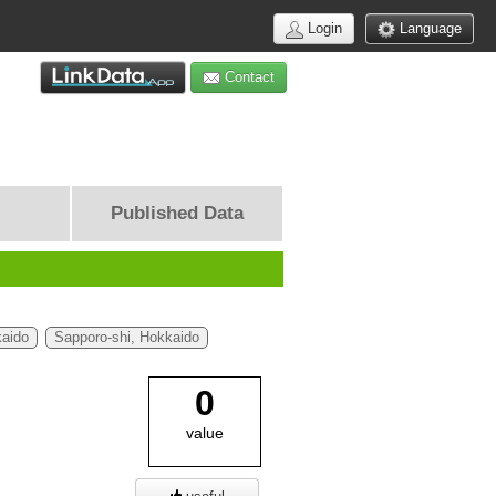
Login
Language
Contact
Published Data
kaido
Sapporo-shi, Hokkaido
0
value