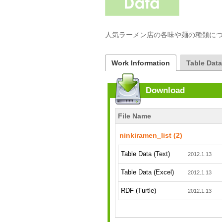
人気ラーメン店の各味や麺の種類に
Work Information
Table Dat
Download
File Name
ninkiramen_list (2)
Table Data (Text)
2012.1.13
Table Data (Excel)
2012.1.13
RDF (Turtle)
2012.1.13