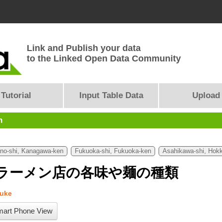
Link and Publish your data
to the Linked Open Data Community
Tutorial
Input Table Data
Upload
n
no-shi, Kanagawa-ken
Fukuoka-shi, Fukuoka-ken
Asahikawa-shi, Hok
ラーメン店の各味や麺の種類
uke
art Phone View