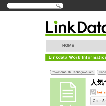
HOME
Linkdata Work Informatio
Yokohama-shi, Kanagawa-ken
Hada
人気
kei_s
Open Sm