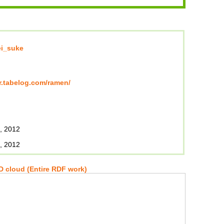
ei_suke
/r.tabelog.com/ramen/
, 2012
, 2012
 cloud (Entire RDF work)