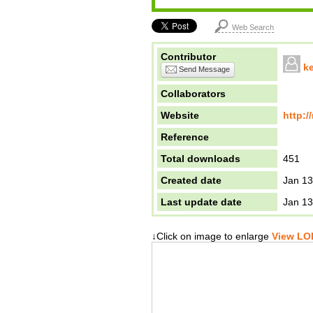
Web Search
Contributor
k
Send Message
Collaborators
Website
http:/
Reference
Total downloads
451
Created date
Jan 13
Last update date
Jan 13
↓Click on image to enlarge
View LOD