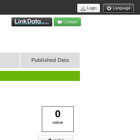
Login
Language
Contact
Published Data
0
value