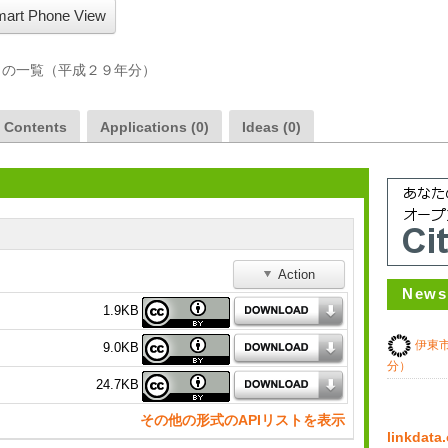
art Phone View
）の一覧（平成２９年分）
a Contents
Applications (0)
Ideas (0)
Action
News
1.9KB
伊東
9.0KB
分）
24.7KB
その他の形式のAPIリストを表示
linkda