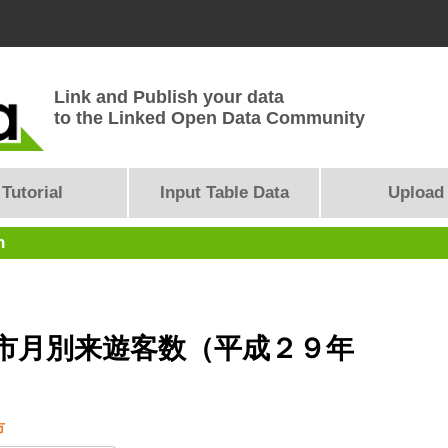
Link and Publish your data
to the Linked Open Data Community
Tutorial
Input Table Data
Upload
n
市月別来遊客数（平成２９年
市