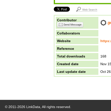
Web Search
Contributor
伊
Send Message
Collaborators
Website
https:
Reference
Total downloads
168
Created date
Nov 15
Last update date
Oct 26
© 2011-
2026
LinkData, All rights reserved.