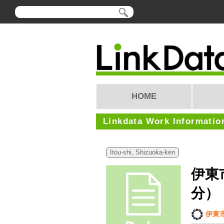
HOME
Linkdata Work Informatio
Itou-shi, Shizuoka-ken
伊東
分）
伊東