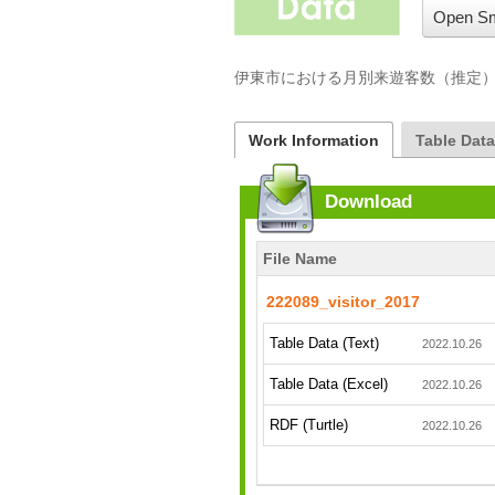
Open Sm
伊東市における月別来遊客数（推定
Work Information
Table Dat
Download
File Name
222089_visitor_2017
Table Data (Text)
2022.10.26
Table Data (Excel)
2022.10.26
RDF (Turtle)
2022.10.26