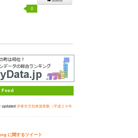
useful
0
 Feed
市
updated
伊東市月別来遊客数（平成２９年
ta.org に関するツイート