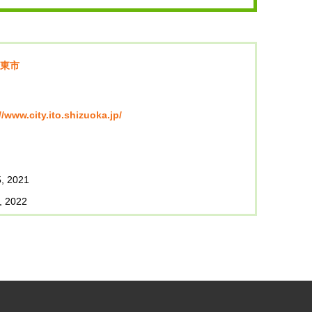
東市
//www.city.ito.shizuoka.jp/
, 2021
, 2022