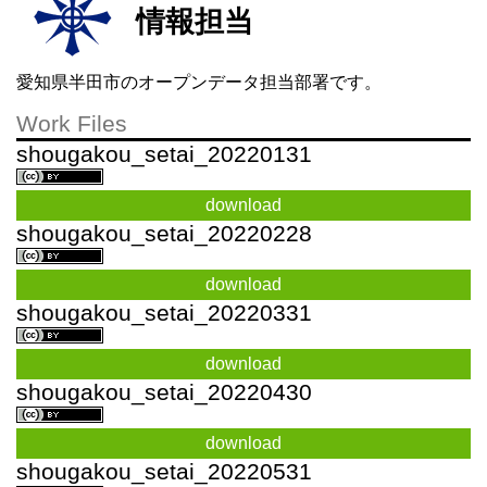
情報担当
愛知県半田市のオープンデータ担当部署です。
Work Files
shougakou_setai_20220131
download
shougakou_setai_20220228
download
shougakou_setai_20220331
download
shougakou_setai_20220430
download
shougakou_setai_20220531