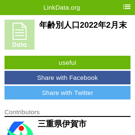
LinkData.org
年齢別人口2022年2月末
useful
Share with Facebook
Share with Twitter
Contributors
三重県伊賀市