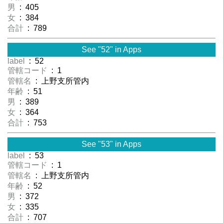
男
: 405
女
: 384
合計
: 789
See "52" in Apps
label
: 52
管轄コード
: 1
管轄名
: 上野支所管内
年齢
: 51
男
: 389
女
: 364
合計
: 753
See "53" in Apps
label
: 53
管轄コード
: 1
管轄名
: 上野支所管内
年齢
: 52
男
: 372
女
: 335
合計
: 707