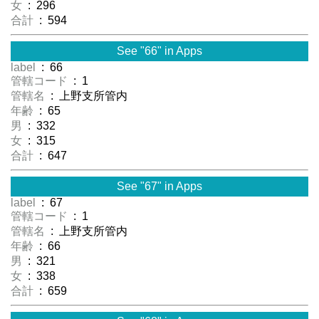
女
: 296
合計
: 594
See "66" in Apps
label
: 66
管轄コード
: 1
管轄名
: 上野支所管内
年齢
: 65
男
: 332
女
: 315
合計
: 647
See "67" in Apps
label
: 67
管轄コード
: 1
管轄名
: 上野支所管内
年齢
: 66
男
: 321
女
: 338
合計
: 659