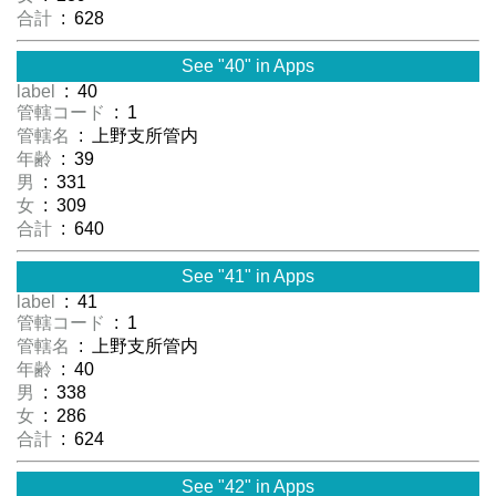
合計
: 628
See "40" in Apps
label
: 40
管轄コード
: 1
管轄名
: 上野支所管内
年齢
: 39
男
: 331
女
: 309
合計
: 640
See "41" in Apps
label
: 41
管轄コード
: 1
管轄名
: 上野支所管内
年齢
: 40
男
: 338
女
: 286
合計
: 624
See "42" in Apps