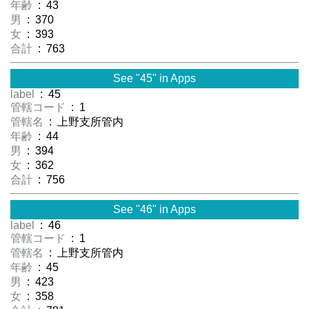
年齢
: 43
男
: 370
女
: 393
合計
: 763
See "45" in Apps
label
: 45
管轄コード
: 1
管轄名
: 上野支所管内
年齢
: 44
男
: 394
女
: 362
合計
: 756
See "46" in Apps
label
: 46
管轄コード
: 1
管轄名
: 上野支所管内
年齢
: 45
男
: 423
女
: 358