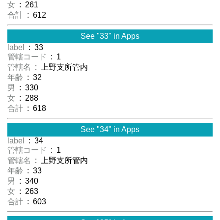
女
: 261
合計
: 612
See "33" in Apps
label
: 33
管轄コード
: 1
管轄名
: 上野支所管内
年齢
: 32
男
: 330
女
: 288
合計
: 618
See "34" in Apps
label
: 34
管轄コード
: 1
管轄名
: 上野支所管内
年齢
: 33
男
: 340
女
: 263
合計
: 603