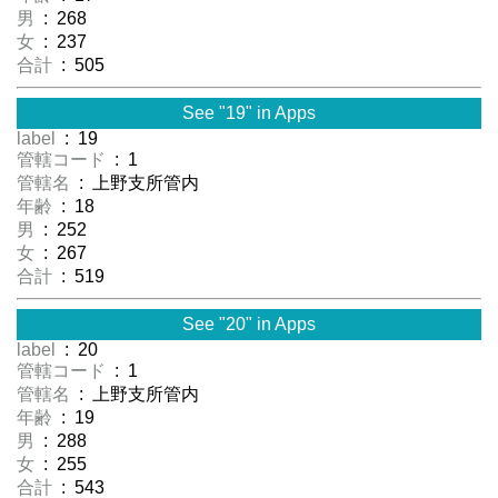
男
: 268
女
: 237
合計
: 505
See "19" in Apps
label
: 19
管轄コード
: 1
管轄名
: 上野支所管内
年齢
: 18
男
: 252
女
: 267
合計
: 519
See "20" in Apps
label
: 20
管轄コード
: 1
管轄名
: 上野支所管内
年齢
: 19
男
: 288
女
: 255
合計
: 543