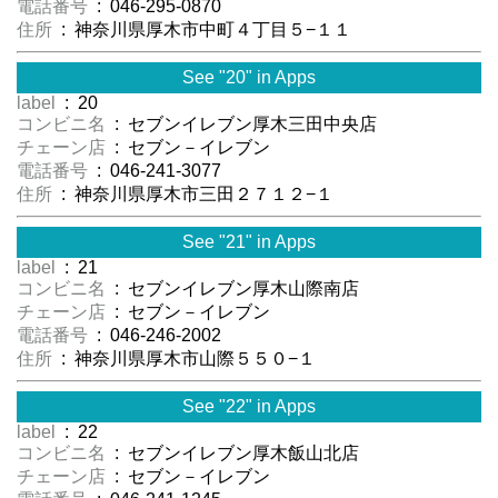
電話番号
: 046-295-0870
住所
: 神奈川県厚木市中町４丁目５−１１
See "20" in Apps
label
: 20
コンビニ名
: セブンイレブン厚木三田中央店
チェーン店
: セブン－イレブン
電話番号
: 046-241-3077
住所
: 神奈川県厚木市三田２７１２−１
See "21" in Apps
label
: 21
コンビニ名
: セブンイレブン厚木山際南店
チェーン店
: セブン－イレブン
電話番号
: 046-246-2002
住所
: 神奈川県厚木市山際５５０−１
See "22" in Apps
label
: 22
コンビニ名
: セブンイレブン厚木飯山北店
チェーン店
: セブン－イレブン