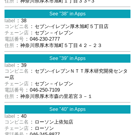
住所
: 神奈川県厚木市旭町１丁目３３−３
See "38" in Apps
label
: 38
コンビニ名
: セブン‐イレブン厚木旭町５丁目店
チェーン店
: セブン－イレブン
電話番号
: 046-230-2777
住所
: 神奈川県厚木市旭町５丁目４２－２３
See "39" in Apps
label
: 39
コンビニ名
: セブン‐イレブンＮＴＴ厚木研究開発センタ
ー店
チェーン店
: セブン－イレブン
電話番号
: 046-250-7109
住所
: 神奈川県厚木市森の里若宮３－１
See "40" in Apps
label
: 40
コンビニ名
: ローソン上依知店
チェーン店
: ローソン
電話番号
: 046-245-8877