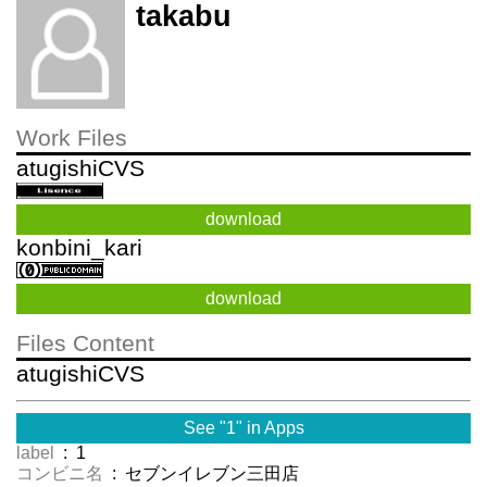
takabu
Work Files
atugishiCVS
download
konbini_kari
download
Files Content
atugishiCVS
See "1" in Apps
label
: 1
コンビニ名
: セブンイレブン三田店