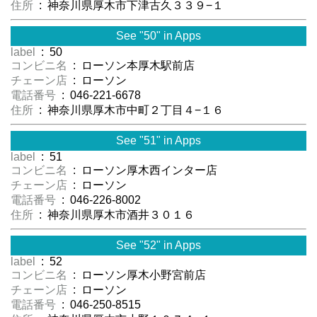
住所
: 神奈川県厚木市下津古久３３９−１
See "50" in Apps
label
: 50
コンビニ名
: ローソン本厚木駅前店
チェーン店
: ローソン
電話番号
: 046-221-6678
住所
: 神奈川県厚木市中町２丁目４−１６
See "51" in Apps
label
: 51
コンビニ名
: ローソン厚木西インター店
チェーン店
: ローソン
電話番号
: 046-226-8002
住所
: 神奈川県厚木市酒井３０１６
See "52" in Apps
label
: 52
コンビニ名
: ローソン厚木小野宮前店
チェーン店
: ローソン
電話番号
: 046-250-8515