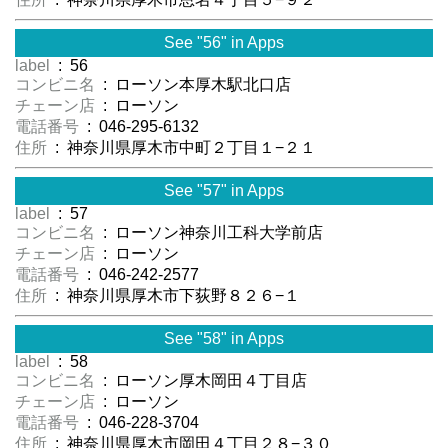
See "56" in Apps
label
: 56
コンビニ名
: ローソン本厚木駅北口店
チェーン店
: ローソン
電話番号
: 046-295-6132
住所
: 神奈川県厚木市中町２丁目１−２１
See "57" in Apps
label
: 57
コンビニ名
: ローソン神奈川工科大学前店
チェーン店
: ローソン
電話番号
: 046-242-2577
住所
: 神奈川県厚木市下荻野８２６−１
See "58" in Apps
label
: 58
コンビニ名
: ローソン厚木岡田４丁目店
チェーン店
: ローソン
電話番号
: 046-228-3704
住所
: 神奈川県厚木市岡田４丁目２８−３０