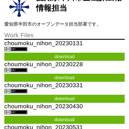
情報担当
愛知県半田市のオープンデータ担当部署です。
Work Files
choumoku_nihon_20230131
download
choumoku_nihon_20230228
download
choumoku_nihon_20230331
download
choumoku_nihon_20230430
download
choumoku_nihon_20230531