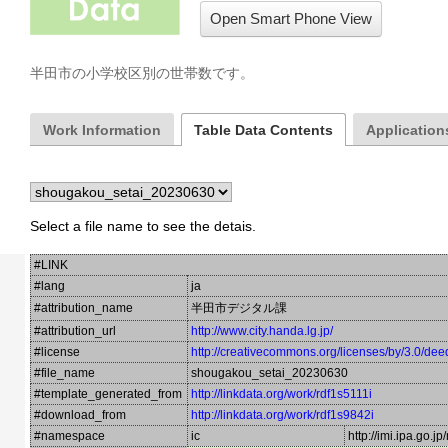
Open Smart Phone View
半田市の小学校区別の世帯数です。
Work Information
Table Data Contents
Applications
Select a file name to see the detais.
#LINK
#lang
ja
#attribution_name
半田市デジタル課
#attribution_url
http://www.city.handa.lg.jp/
#license
http://creativecommons.org/licenses/by/3.0/dee
#file_name
shougakou_setai_20230630
#template_generated_from
http://linkdata.org/work/rdf1s5111i
#download_from
http://linkdata.org/work/rdf1s9842i
#namespace
ic
http://imi.ipa.go.jp