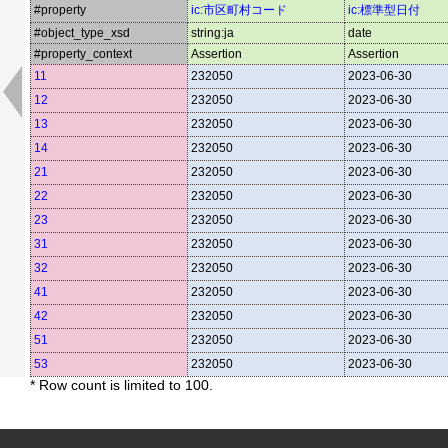
#property
ic:市区町村コード
ic:標準型日付
#object_type_xsd
string:ja
date
#property_context
Assertion
Assertion
11
232050
2023-06-30
12
232050
2023-06-30
13
232050
2023-06-30
14
232050
2023-06-30
21
232050
2023-06-30
22
232050
2023-06-30
23
232050
2023-06-30
31
232050
2023-06-30
32
232050
2023-06-30
41
232050
2023-06-30
42
232050
2023-06-30
51
232050
2023-06-30
53
232050
2023-06-30
* Row count is limited to 100.