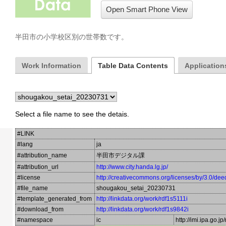
Open Smart Phone View
半田市の小学校区別の世帯数です。
Work Information
Table Data Contents
Applications
Select a file name to see the detais.
#LINK
#lang
ja
#attribution_name
半田市デジタル課
#attribution_url
http://www.city.handa.lg.jp/
#license
http://creativecommons.org/licenses/by/3.0/dee
#file_name
shougakou_setai_20230731
#template_generated_from
http://linkdata.org/work/rdf1s5111i
#download_from
http://linkdata.org/work/rdf1s9842i
#namespace
ic
http://imi.ipa.go.jp