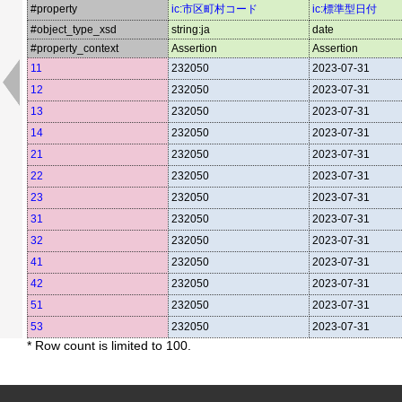
#property
ic:市区町村コード
ic:標準型日付
#object_type_xsd
string:ja
date
#property_context
Assertion
Assertion
11
232050
2023-07-31
12
232050
2023-07-31
13
232050
2023-07-31
14
232050
2023-07-31
21
232050
2023-07-31
22
232050
2023-07-31
23
232050
2023-07-31
31
232050
2023-07-31
32
232050
2023-07-31
41
232050
2023-07-31
42
232050
2023-07-31
51
232050
2023-07-31
53
232050
2023-07-31
* Row count is limited to 100.