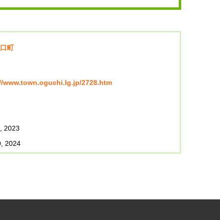
口町
//www.town.oguchi.lg.jp/2728.htm
, 2023
, 2024