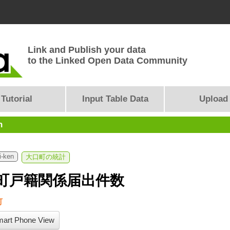
Link and Publish your data
to the Linked Open Data Community
Tutorial
Input Table Data
Upload
n
i-ken
大口町の統計
町戸籍関係届出件数
町
art Phone View