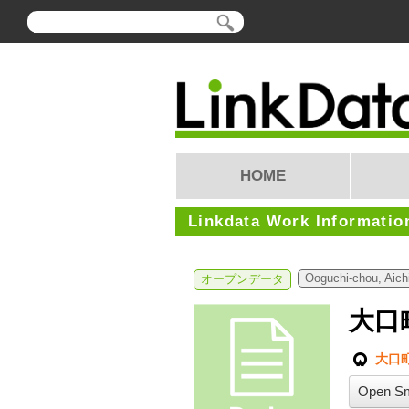
HOME
Linkdata Work Informatio
Ooguchi-chou, Aich
オープンデータ
大口
大口
Open Sm