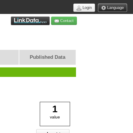
Login
Language
Contact
Published Data
1
value