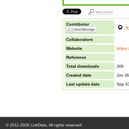
Web Search
Contributor
大
Send Message
Collaborators
Website
https:
Reference
Total downloads
269
Created date
Jun 26
Last update date
Sep 10
© 2011-
2026
LinkData, All rights reserved.