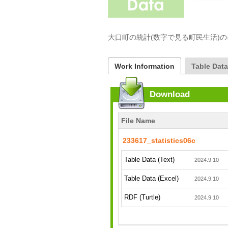
大口町の統計(数字で見る町民生活)
Work Information
Table Dat
Download
File Name
233617_statistics06c
Table Data (Text)
2024.9.10
Table Data (Excel)
2024.9.10
RDF (Turtle)
2024.9.10