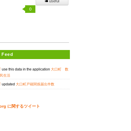
useful
0
 Feed
町
use this data in the application
大口町 数
民生活
町
updated
大口町戸籍関係届出件数
ta.org に関するツイート