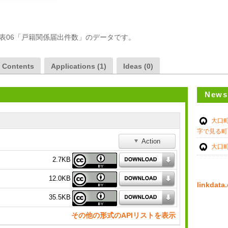
の表06「戸籍関係届出件数」のデータです。
a Contents
Applications (1)
Ideas (0)
News
大口
字で見る町
Action
大口
2.7KB
12.0KB
linkda
35.5KB
その他の形式のAPIリストを表示