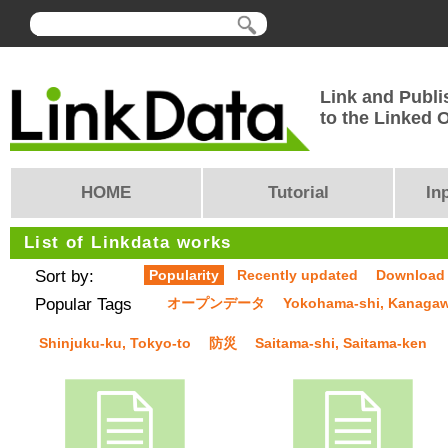
Link and Publi
to the Linked
HOME
Tutorial
In
List of Linkdata works
Sort by:
Popularity
Recently updated
Download
Popular Tags
オープンデータ
Yokohama-shi, Kanaga
Shinjuku-ku, Tokyo-to
防災
Saitama-shi, Saitama-ken