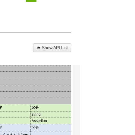
Show API List
ド
区分
分類
条件
string
string
strin
Assertion
Assertion
Asser
ド
区分
分類
条件
ちくっきんぐひー
コー