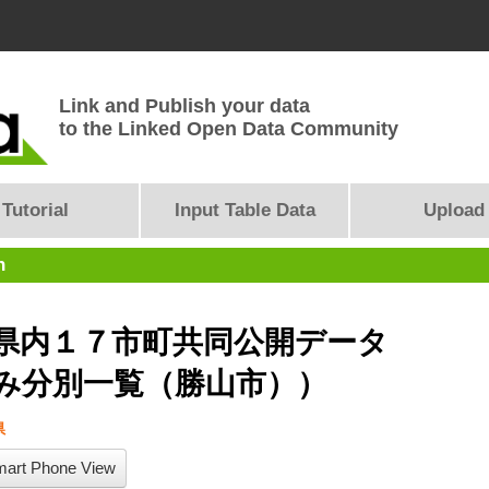
Link and Publish your data
to the Linked Open Data Community
Tutorial
Input Table Data
Upload
n
県内１７市町共同公開データ
み分別一覧（勝山市））
県
art Phone View