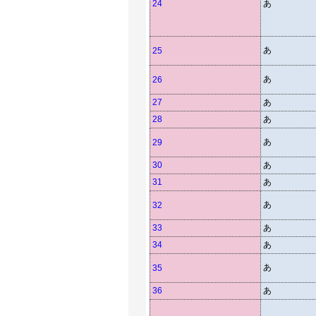
24
あ
あ
25
あ
26
27
あ
28
あ
あ
29
30
あ
31
あ
あ
32
33
あ
34
あ
あ
35
36
あ