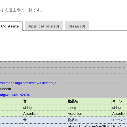
関する勝山市の一覧です。
a Contents
Applications (0)
Ideas (0)
vecommons.org/licenses/by/3.0/deed.ja
bunbetu
a.org/work/rdf1s2404i
音
物品名
キーワー
string
string
string
Assertion
Assertion
Assertion
音
物品名
キーワー
IHクッキングヒーター(据え
あいえい