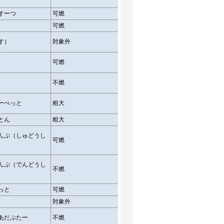
えつ
すーつ
可燃
可燃
P1
す）
対象外
業者
木・
可燃
それ
木・
不燃
それ
ビュ
ーぺっと
粗大
(大
とん
粗大
ビュ
手動
んぷ（しゅどうし
可燃
動式
燃ご
手動
んぷ（でんどうし
不燃
動式
燃ご
っと
可燃
対象外
P14
コー
あだぷたー
不燃
み】