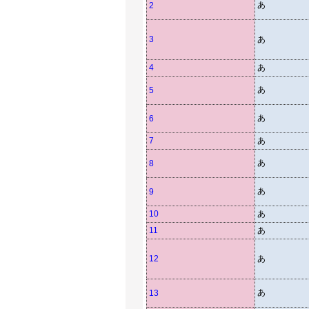
あ
2
3
あ
4
あ
あ
5
あ
6
7
あ
あ
8
あ
9
10
あ
11
あ
12
あ
あ
13