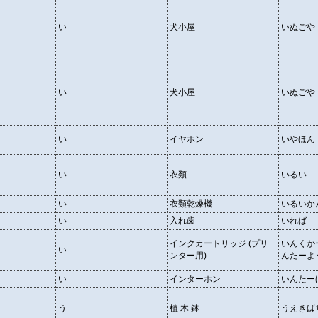
い
犬小屋
いぬごや
い
犬小屋
いぬごや
い
イヤホン
いやほん
い
衣類
いるい
い
衣類乾燥機
いるいか
い
入れ歯
いれば
インクカートリッジ (プリ
いんくか
い
ンター用)
んたーよ
い
インターホン
いんたー
う
植 木 鉢
うえきば