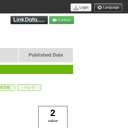
Login
Language
Contact
Published Data
統芸能
バンド
2
value