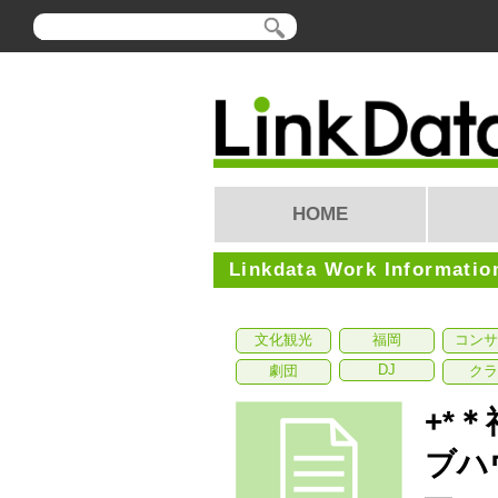
HOME
Linkdata Work Informatio
文化観光
福岡
コンサ
DJ
劇団
クラ
+*
ブハ