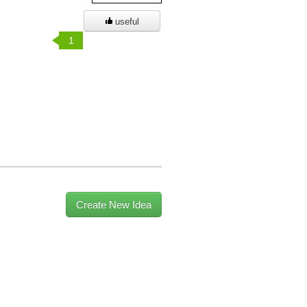
useful
1
Create New Idea