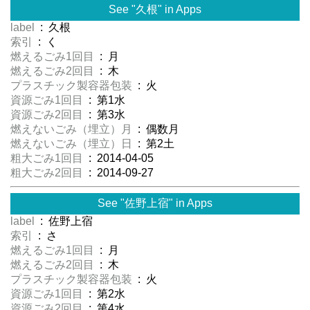
See "久根" in Apps
label
: 久根
索引
: く
燃えるごみ1回目
: 月
燃えるごみ2回目
: 木
プラスチック製容器包装
: 火
資源ごみ1回目
: 第1水
資源ごみ2回目
: 第3水
燃えないごみ（埋立）月
: 偶数月
燃えないごみ（埋立）日
: 第2土
粗大ごみ1回目
: 2014-04-05
粗大ごみ2回目
: 2014-09-27
See "佐野上宿" in Apps
label
: 佐野上宿
索引
: さ
燃えるごみ1回目
: 月
燃えるごみ2回目
: 木
プラスチック製容器包装
: 火
資源ごみ1回目
: 第2水
資源ごみ2回目
: 第4水