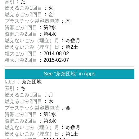
索引
: た
燃えるごみ1回目
: 火
燃えるごみ2回目
: 金
プラスチック製容器包装
: 木
資源ごみ1回目
: 第2水
資源ごみ2回目
: 第4水
燃えないごみ（埋立）月
: 奇数月
燃えないごみ（埋立）日
: 第2土
粗大ごみ1回目
: 2014-08-02
粗大ごみ2回目
: 2015-02-07
See "茶畑団地" in Apps
label
: 茶畑団地
索引
: ち
燃えるごみ1回目
: 月
燃えるごみ2回目
: 木
プラスチック製容器包装
: 金
資源ごみ1回目
: 第1水
資源ごみ2回目
: 第3水
燃えないごみ（埋立）月
: 奇数月
燃えないごみ（埋立）日
: 第1土