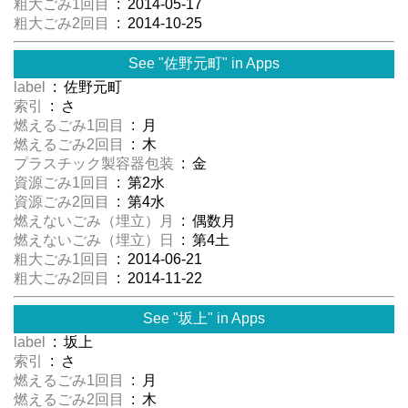
粗大ごみ1回目
: 2014-05-17
粗大ごみ2回目
: 2014-10-25
See "佐野元町" in Apps
label
: 佐野元町
索引
: さ
燃えるごみ1回目
: 月
燃えるごみ2回目
: 木
プラスチック製容器包装
: 金
資源ごみ1回目
: 第2水
資源ごみ2回目
: 第4水
燃えないごみ（埋立）月
: 偶数月
燃えないごみ（埋立）日
: 第4土
粗大ごみ1回目
: 2014-06-21
粗大ごみ2回目
: 2014-11-22
See "坂上" in Apps
label
: 坂上
索引
: さ
燃えるごみ1回目
: 月
燃えるごみ2回目
: 木