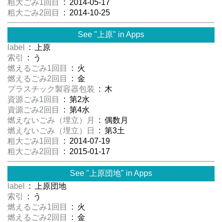
粗大ごみ1回目
: 2014-05-17
粗大ごみ2回目
: 2014-10-25
See "上原" in Apps
label
: 上原
索引
: う
燃えるごみ1回目
: 火
燃えるごみ2回目
: 金
プラスチック製容器包装
: 木
資源ごみ1回目
: 第2水
資源ごみ2回目
: 第4水
燃えないごみ（埋立）月
: 偶数月
燃えないごみ（埋立）日
: 第3土
粗大ごみ1回目
: 2014-07-19
粗大ごみ2回目
: 2015-01-17
See "上原団地" in Apps
label
: 上原団地
索引
: う
燃えるごみ1回目
: 火
燃えるごみ2回目
: 金