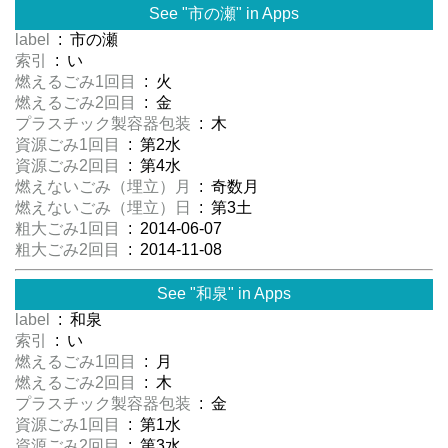
See "市の瀬" in Apps
label
: 市の瀬
索引
: い
燃えるごみ1回目
: 火
燃えるごみ2回目
: 金
プラスチック製容器包装
: 木
資源ごみ1回目
: 第2水
資源ごみ2回目
: 第4水
燃えないごみ（埋立）月
: 奇数月
燃えないごみ（埋立）日
: 第3土
粗大ごみ1回目
: 2014-06-07
粗大ごみ2回目
: 2014-11-08
See "和泉" in Apps
label
: 和泉
索引
: い
燃えるごみ1回目
: 月
燃えるごみ2回目
: 木
プラスチック製容器包装
: 金
資源ごみ1回目
: 第1水
資源ごみ2回目
: 第3水