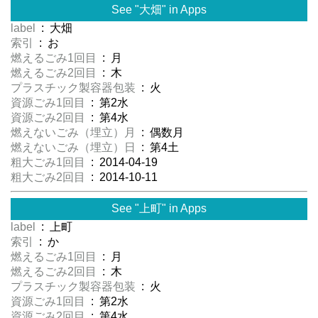
See "大畑" in Apps
label
: 大畑
索引
: お
燃えるごみ1回目
: 月
燃えるごみ2回目
: 木
プラスチック製容器包装
: 火
資源ごみ1回目
: 第2水
資源ごみ2回目
: 第4水
燃えないごみ（埋立）月
: 偶数月
燃えないごみ（埋立）日
: 第4土
粗大ごみ1回目
: 2014-04-19
粗大ごみ2回目
: 2014-10-11
See "上町" in Apps
label
: 上町
索引
: か
燃えるごみ1回目
: 月
燃えるごみ2回目
: 木
プラスチック製容器包装
: 火
資源ごみ1回目
: 第2水
資源ごみ2回目
: 第4水