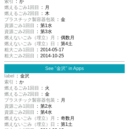
索引
: か
燃えるごみ1回目
: 月
燃えるごみ2回目
: 木
プラスチック製容器包装
: 金
資源ごみ1回目
: 第1水
資源ごみ2回目
: 第3水
燃えないごみ（埋立）月
: 偶数月
燃えないごみ（埋立）日
: 第4土
粗大ごみ1回目
: 2014-05-17
粗大ごみ2回目
: 2014-10-25
See "金沢" in Apps
label
: 金沢
索引
: か
燃えるごみ1回目
: 火
燃えるごみ2回目
: 金
プラスチック製容器包装
: 月
資源ごみ1回目
: 第2水
資源ごみ2回目
: 第4水
燃えないごみ（埋立）月
: 奇数月
燃えないごみ（埋立）日
: 第1土