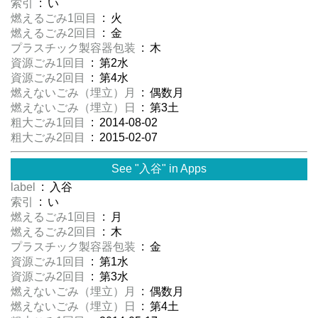
索引
: い
燃えるごみ1回目
: 火
燃えるごみ2回目
: 金
プラスチック製容器包装
: 木
資源ごみ1回目
: 第2水
資源ごみ2回目
: 第4水
燃えないごみ（埋立）月
: 偶数月
燃えないごみ（埋立）日
: 第3土
粗大ごみ1回目
: 2014-08-02
粗大ごみ2回目
: 2015-02-07
See "入谷" in Apps
label
: 入谷
索引
: い
燃えるごみ1回目
: 月
燃えるごみ2回目
: 木
プラスチック製容器包装
: 金
資源ごみ1回目
: 第1水
資源ごみ2回目
: 第3水
燃えないごみ（埋立）月
: 偶数月
燃えないごみ（埋立）日
: 第4土