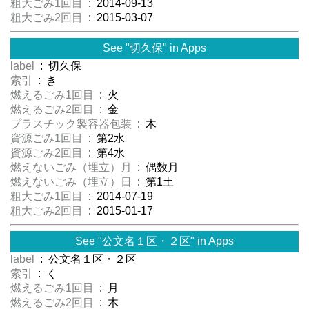
粗大ごみ1回目
: 2014-09-13
粗大ごみ2回目
: 2015-03-07
See "切久保" in Apps
label
: 切久保
索引
: き
燃えるごみ1回目
: 火
燃えるごみ2回目
: 金
プラスチック製容器包装
: 木
資源ごみ1回目
: 第2水
資源ごみ2回目
: 第4水
燃えないごみ（埋立）月
: 偶数月
燃えないごみ（埋立）日
: 第1土
粗大ごみ1回目
: 2014-07-19
粗大ごみ2回目
: 2015-01-17
See "公文名１区・２区" in Apps
label
: 公文名１区・２区
索引
: く
燃えるごみ1回目
: 月
燃えるごみ2回目
: 木