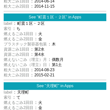
粗大ごみ1回目
: 2014-06-14
粗大ごみ2回目
: 2014-11-15
See "町震１区・２区" in Apps
label
: 町震１区・２区
索引
: ち
燃えるごみ1回目
: 火
燃えるごみ2回目
: 金
プラスチック製容器包装
: 木
資源ごみ1回目
: 第2水
資源ごみ2回目
: 第4水
燃えないごみ（埋立）月
: 偶数月
燃えないごみ（埋立）日
: 第1土
粗大ごみ1回目
: 2014-08-23
粗大ごみ2回目
: 2015-02-21
See "天理町" in Apps
label
: 天理町
索引
: て
燃えるごみ1回目
: 火
燃えるごみ2回目
: 金