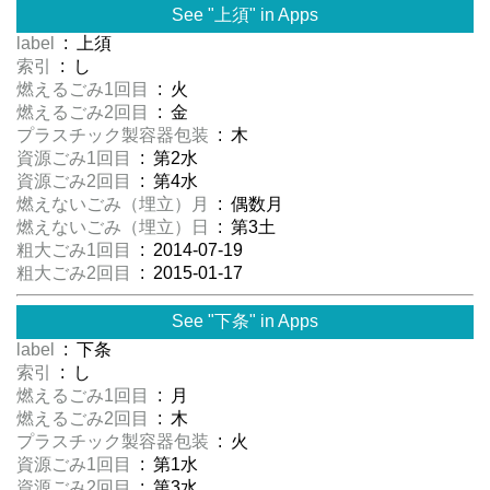
See "上須" in Apps
label
: 上須
索引
: し
燃えるごみ1回目
: 火
燃えるごみ2回目
: 金
プラスチック製容器包装
: 木
資源ごみ1回目
: 第2水
資源ごみ2回目
: 第4水
燃えないごみ（埋立）月
: 偶数月
燃えないごみ（埋立）日
: 第3土
粗大ごみ1回目
: 2014-07-19
粗大ごみ2回目
: 2015-01-17
See "下条" in Apps
label
: 下条
索引
: し
燃えるごみ1回目
: 月
燃えるごみ2回目
: 木
プラスチック製容器包装
: 火
資源ごみ1回目
: 第1水
資源ごみ2回目
: 第3水