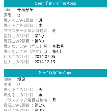
See "千福が丘" in Apps
label
: 千福が丘
索引
: せ
燃えるごみ1回目
: 月
燃えるごみ2回目
: 木
プラスチック製容器包装
: 金
資源ごみ1回目
: 第1水
資源ごみ2回目
: 第3水
燃えないごみ（埋立）月
: 奇数月
燃えないごみ（埋立）日
: 第4土
粗大ごみ1回目
: 2014-07-05
粗大ごみ2回目
: 2014-12-13
See "堰原" in Apps
label
: 堰原
索引
: せ
燃えるごみ1回目
: 火
燃えるごみ2回目
: 金
プラスチック製容器包装
: 月
資源ごみ1回目
: 第1水
資源ごみ2回目
: 第3水