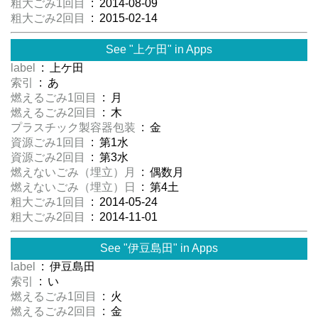
粗大ごみ1回目
: 2014-08-09
粗大ごみ2回目
: 2015-02-14
See "上ケ田" in Apps
label
: 上ケ田
索引
: あ
燃えるごみ1回目
: 月
燃えるごみ2回目
: 木
プラスチック製容器包装
: 金
資源ごみ1回目
: 第1水
資源ごみ2回目
: 第3水
燃えないごみ（埋立）月
: 偶数月
燃えないごみ（埋立）日
: 第4土
粗大ごみ1回目
: 2014-05-24
粗大ごみ2回目
: 2014-11-01
See "伊豆島田" in Apps
label
: 伊豆島田
索引
: い
燃えるごみ1回目
: 火
燃えるごみ2回目
: 金