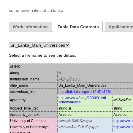
some universities of sri lanka
Work Information
Table Data Contents
Applications
Select a file name to see the detais.
#LINK
#lang
si
#attribution_name
උදිත පුංචිහේවා
#file_name
Sri_Lanka_Main_Universities
#download_from
http://linkdata.org/work/rdf1s126i
http://www.w3.org/2000/01/rdf-
#property
වෙබ්අඩවිය
schema#label
#object_type_xsd
string:si
string
#property_context
Assertion
Assertion
University of Colombo
කොළඹ විශ්වවිද්‍යාලය
http://www.c
Unversity of Peradeniya
පේරාදෙණිය විශ්වවිද්‍යාලය
http://www.p