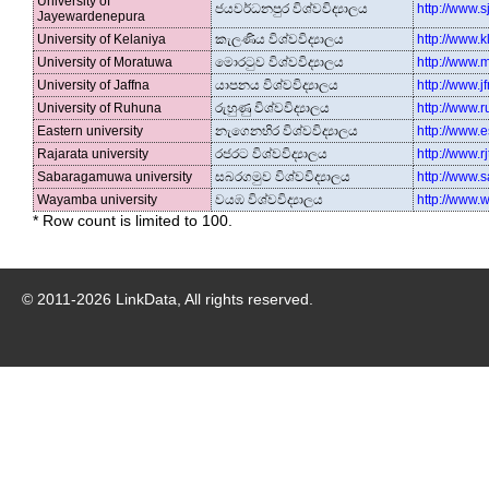
University of
ජයවර්ධනපුර විශ්වවිද්‍යාලය
http://www.sj
Jayewardenepura
University of Kelaniya
කැලණිය විශ්වවිද්‍යාලය
http://www.kl
University of Moratuwa
මොරටුව විශ්වවිද්‍යාලය
http://www.mr
University of Jaffna
යාපනය විශ්වවිද්‍යාලය
http://www.jf
University of Ruhuna
රුහුණු විශ්වවිද්‍යාලය
http://www.r
Eastern university
නැගෙනහිර විශ්වවිද්‍යාලය
http://www.e
Rajarata university
රජරට විශ්වවිද්‍යාලය
http://www.rjt
Sabaragamuwa university
සබරගමුව විශ්වවිද්‍යාලය
http://www.s
Wayamba university
වයඹ විශ්වවිද්‍යාලය
http://www.w
* Row count is limited to 100.
© 2011-
2026
LinkData, All rights reserved.